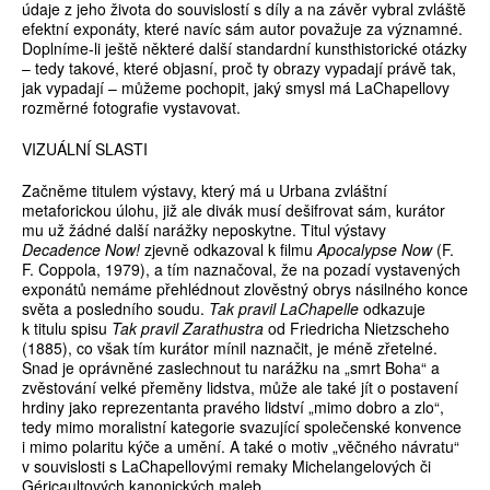
údaje z jeho života do souvislostí s díly a na závěr vybral zvláště
efektní exponáty, které navíc sám autor považuje za významné.
Doplníme-li ještě některé další standardní kunsthistorické otázky
– tedy takové, které objasní, proč ty obrazy vypadají právě tak,
jak vypadají – můžeme pochopit, jaký smysl má LaChapellovy
rozměrné fotografie vystavovat.
VIZUÁLNÍ SLASTI
Začněme titulem výstavy, který má u Urbana zvláštní
metaforickou úlohu, již ale divák musí dešifrovat sám, kurátor
mu už žádné další narážky neposkytne. Titul výstavy
Decadence Now!
zjevně odkazoval k filmu
Apocalypse Now
(F.
F. Coppola, 1979), a tím naznačoval, že na pozadí vystavených
exponátů nemáme přehlédnout zlověstný obrys násilného konce
světa a posledního soudu.
Tak pravil LaChapelle
odkazuje
k titulu spisu
Tak pravil Zarathustra
od Friedricha Nietzscheho
(1885), co však tím kurátor mínil naznačit, je méně zřetelné.
Snad je oprávněné zaslechnout tu narážku na „smrt Boha“ a
zvěstování velké přeměny lidstva, může ale také jít o postavení
hrdiny jako reprezentanta pravého lidství „mimo dobro a zlo“,
tedy mimo moralistní kategorie svazující společenské konvence
i mimo polaritu kýče a umění. A také o motiv „věčného návratu“
v souvislosti s LaChapellovými remaky Michelangelových či
Géricaultových kanonických maleb.