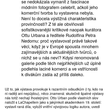
se nedokázala vymanit z fascinace
módním fotografem celebrit, ačkoli jeho
komerční tvorba tu vystavena nebyla.
Není to docela výstižná charakteristika
provinčnosti? Z té ale obviňovali
sofistikovanější kritikové naopak kurátora
Ottu Urbana a ředitele Rudolfina Petra
Nedomu: proč vystavovat právě takové
věci, když je v Evropě spousta mnohem
zajímavějších a aktuálnějších tvůrců, o
nichž se u nás neví? Kdysi renomovaná
galerie podle těch nejpříkřejších už úplně
podlehla laciné komerci a ve vstřícnosti
k divákům zašla až příliš daleko.
Už to, jak výstava provokuje k razantním odsudkům (i ty, kdo na
ni raději ani nepůjdou), něco znamená: skutečně špatné výstavy
nás totiž nechají lhostejnými. Otto Urban podle vlastních slov
naložil s LaChapellem jako s jakýmkoli akademikem 19. století:
vystavil raná díla, vyložil vnitřní vývojovou logiku autora, uvedl