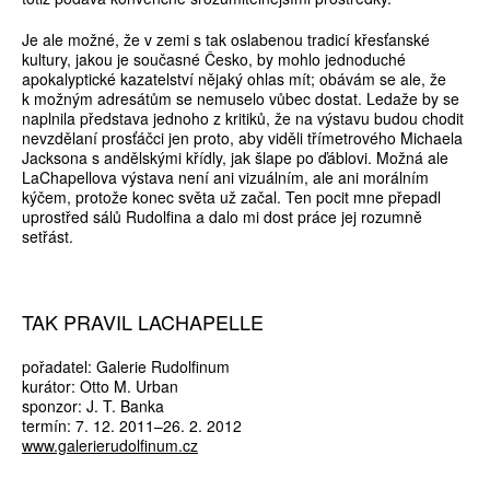
Je ale možné, že v zemi s tak oslabenou tradicí křesťanské
kultury, jakou je současné Česko, by mohlo jednoduché
apokalyptické kazatelství nějaký ohlas mít; obávám se ale, že
k možným adresátům se nemuselo vůbec dostat. Ledaže by se
naplnila představa jednoho z kritiků, že na výstavu budou chodit
nevzdělaní prosťáčci jen proto, aby viděli třímetrového Michaela
Jacksona s andělskými křídly, jak šlape po ďáblovi. Možná ale
LaChapellova výstava není ani vizuálním, ale ani morálním
kýčem, protože konec světa už začal. Ten pocit mne přepadl
uprostřed sálů Rudolfina a dalo mi dost práce jej rozumně
setřást.
TAK PRAVIL LACHAPELLE
pořadatel: Galerie Rudolfinum
kurátor: Otto M. Urban
sponzor: J. T. Banka
termín: 7. 12. 2011–26. 2. 2012
www.galerierudolfinum.cz