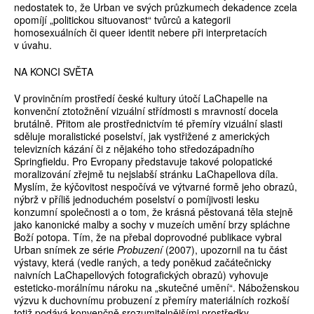
nedostatek to, že Urban ve svých průzkumech dekadence zcela
opomíjí „politickou situovanost“ tvůrců a kategorii
homosexuálních či queer identit nebere při interpretacích
v úvahu.
NA KONCI SVĚTA
V provinčním prostředí české kultury útočí LaChapelle na
konvenční ztotožnění vizuální střídmosti s mravností docela
brutálně. Přitom ale prostřednictvím té přemíry vizuální slasti
sděluje moralistické poselství, jak vystřižené z amerických
televizních kázání či z nějakého toho středozápadního
Springfieldu. Pro Evropany představuje takové polopatické
moralizování zřejmě tu nejslabší stránku LaChapellova díla.
Myslím, že kýčovitost nespočívá ve výtvarné formě jeho obrazů,
nýbrž v příliš jednoduchém poselství o pomíjivosti lesku
konzumní společnosti a o tom, že krásná pěstovaná těla stejně
jako kanonické malby a sochy v muzeích umění brzy spláchne
Boží potopa. Tím, že na přebal doprovodné publikace vybral
Urban snímek ze série
Probuzení
(2007), upozornil na tu část
výstavy, která (vedle raných, a tedy poněkud začátečnicky
naivních LaChapellových fotografických obrazů) vyhovuje
esteticko-morálnímu nároku na „skutečné umění“. Náboženskou
výzvu k duchovnímu probuzení z přemíry materiálních rozkoší
totiž podává konvenčně srozumitelnějšími prostředky.