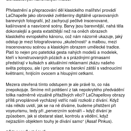
Přivlastnění a přepracování děl klasického malířství provádí
LaChapelle jako obrovské zvětšeniny digitálně upravovaných
barevných fotografií, jež zachycují pečlivě inscenované,
kašírované a nasvícené scény. Barvy jsou barevnější, nahá těla
dokonalejší a gesta extatičtější než na oněch obrazech
klasického evropského kánonu, což nám názorně ukazuje, jaký
odstup je mezi fotografovanou „skutečností“ a malbou, mezi
inscenovanou scénou a klasickým obrazem umělecké tradice.
Platí to nejen pro patetická gesta nahých modelů a modelek,
kteří v konstruovaných pózách a s prázdnými grimasami
předstírají v kulisách s aktuálními reklamami zkázu našeho
světa potopou, ale i pro variace na barokní zátiší s vadnoucími
květinami, hnijícím ovocem a hloupými cetkami.
Mezera otevřená tímto odstupem je ale právě to, co nás
znepokojuje. Smíme mít potěšení z tak nepokrytého předvádění
tolika nadměrně vizuálně přitažlivých věcí? LaChapellovy obrazy
příliš prvoplánově vycházejí vstříc naší rozkoši z dívání. Když
nás někdo uvidí, jak se na ně díváme, budeme přistiženi při
voyeurismu, tedy při „perverzním scénáři – když dívání je
způsobem, jak si obstarat slast, kontrolu a vědění, když
nejzazším objektem touhy je dívání samo“ (Assaf Pinkus).