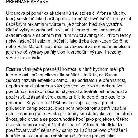
PŘEHNANĚ KRÁSNÉ
Urbanova připomínka akademiků 19. století či Alfonse Muchy,
který se stejně jako LaChapelle v jedné fázi své tvůrčí dráhy stal
úspěšným reklamním tvůrcem, je z tohoto hlediska výstižná.
Stejné výtky povrchnosti a vizuální nemorálnosti adresovali
akademikům a salonním malířům tvůrci avantgard. Přitom tehdy
nejvyhlášenější salonní „kýčaři“, jako třeba Jean-Léon Gérôme
nebo Hans Makart, jsou dnes považováni za normální umělce a
jejich velké výstavy patřily vloni k vrcholům výstavní sezony
v Paříži a ve Vídni.
Existuje však ještě přesnější kontext, s nímž bychom měli při
interpretaci LaChapellova díla počítat – totiž to, co Susan
Sontag nazvala estetikou camp. Její podstatou je přehnanost,
nepřirozenost, přeměna vážných věcí ve frivolní, dekorativní
povrchnost na úkor obsahu, stylovost a teatrálnost, módnost a
pozérství. „Zásadní výrok camp zní: je to dobré, protože je to
příšerné.“ Když v roce 1964 psala svůj esej, byla pro ni
příkladem camp secese, dnes sem naproti tomu patří vizuální
estetika pornografie. Sontag již tehdy konstatovala, že „metafora
života jako divadla se pozoruhodně hodí jako projekce určitého
aspektu homosexuální životní situace“. Z tohoto hlediska lze
považovat využití sémantiky camp za LaChapellovo přihlášení
k určitému kulturnímu „rodokmenu“. Zde se projeví jako