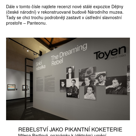
Dále v tomto čísle najdete recenzi nové stálé expozice Dějiny
(české národní) v rekonstruované budově Národního muzea.
Tady se chci trochu podrobněji zastavit v ústřední slavnostní
prostoře – Panteonu.
REBELSTVÍ JAKO PIKANTNÍ KOKETERIE
Milena Bartlová
poznámky k (dějinám) umění