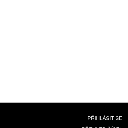
ZÍSKEJTE
ROČNÍ PŘEDPLATNÉ
ZA 1100 KČ
10 TIŠTĚNÝCH ČÍSEL
365 DNÍ ONLINE VERZE
ČLENSKÁ KARTA ARTCARD
KOUPIT PŘEDPLATNÉ
PŘIHLÁSIT SE