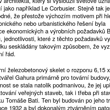
 architekta, který si vysloužil světové uzn
 jako například Le Corbusier. Stejně tak je
dné, že přestože výchozím motivem při hl
tonického nebo urbanistického řešení byla
ce ekonomických a výrobních požadavků 
 jednotlivosti, které z těchto požadavků v
elku seskládány takovým způsobem, že vyz
í řád.
ATNÉ
ní železobetonový skelet o rozponu 6,15 x
tvářel Gahura primárně pro tovární budovy,
nost se stala natolik podmanivou, že jej upl
ktování veřejných staveb, tak i třeba při st
u Tomáše Bati. Ten byl budován po jeho t
roce 1932 a byl dokonalým ztvárněním pato