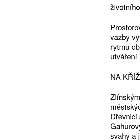
životního
Prostoro
10 TI
vazby vy
365 DNÍ
rytmu ob
ČLENSKÁ K
utváření 
KOUPIT PŘEDPLATNÉ
NA KŘÍ
Zlínským
městských
Dřevnici
Gahurový
svahy a j