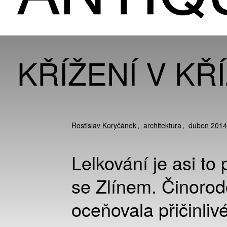
KŘÍŽENÍ V KŘ
Rostislav Koryčánek
architektura
duben 2014
Lelkování je asi to 
se Zlínem. Činorod
oceňovala přičinliv