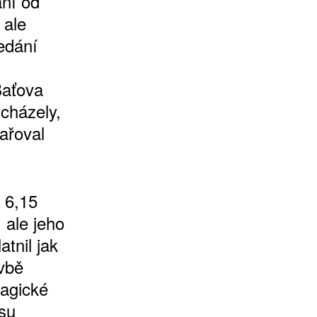
ání od
 ale
edání
Baťova
ycházely,
ařoval
 6,15
 ale jeho
atnil jak
avbě
ragické
su