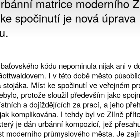
rbánní matrice moderního Zl
í ke spočinutí je nová úprava
u.
baťovského kódu nepominula nijak ani v d
 Gottwaldovem. I v této době město působil
 stojáka. Míst ke spočinutí ve veřejném pr
bylo, protože sloužil především jako spojn
tních a dojíždějících za prací, a jeho pře
jak komplikována. I tehdy byl ve Zlíně pří
který je dán urbánní kompozicí, jež přesah
nost moderního průmyslového města. Je zaj