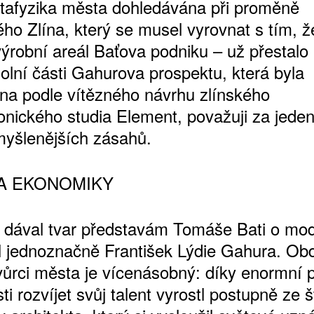
etafyzika města dohledávána při proměně
ho Zlína, který se musel vyrovnat s tím, ž
ýrobní areál Baťova podniku – už přestalo 
olní části Gahurova prospektu, která byla
ána podle vítězného návrhu zlínského
tonického studia Element, považuji za jede
myšlenějších zásahů.
A EKONOMIKY
 dával tvar představám Tomáše Bati o mo
yl jednoznačně František Lýdie Gahura. Obd
vůrci města je vícenásobný: díky enormní pí
i rozvíjet svůj talent vyrostl postupně ze 