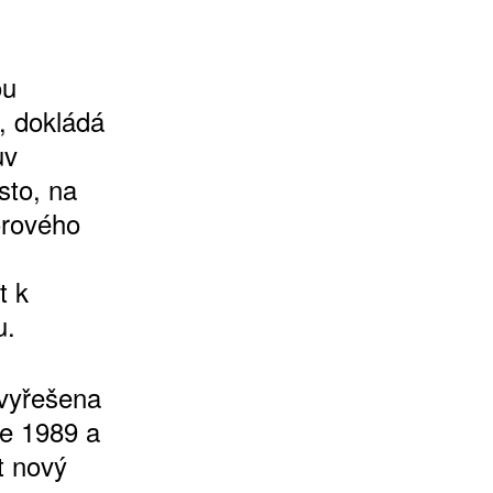
ou
, dokládá
ův
sto, na
orového
t k
u.
 vyřešena
ce 1989 a
t nový