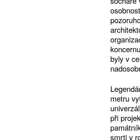
sochaře v
osobností
pozoruho
architek
organiza
koncernu,
byly v c
ZÍSKEJTE
nadosobn
ROČNÍ PŘEDPL
Legendár
metru vy
ZA 1100 KČ
univerzál
při proje
památník
smrti v 