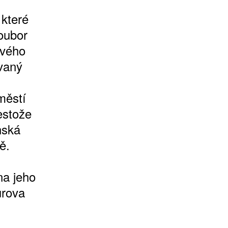
které
oubor
ového
ovaný
městí
estože
nská
ě.
na jeho
urova