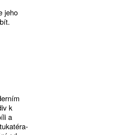
e jeho
bít.
n
derním
iv k
li a
štukatéra-