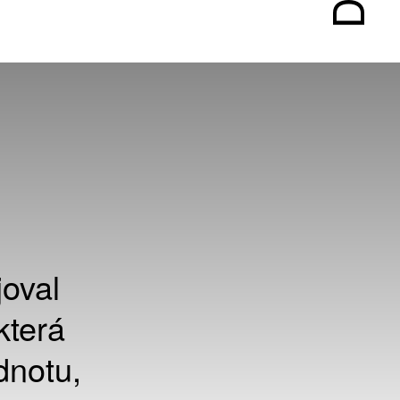
joval
která
dnotu,