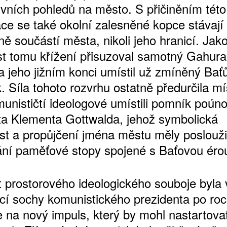
ivních pohledů na město. S přičiněním této
ace se také okolní zalesněné kopce stávají
ě součástí města, nikoli jeho hranicí. Jak
t tomu křížení přisuzoval samotný Gahura
na jeho jižním konci umístil už zmíněný Bať
. Síla tohoto rozvrhu ostatně předurčila mí
munističtí ideologové umístili pomník poún
ta Klementa Gottwalda, jehož symbolická
st a propůjčení jména městu měly poslouži
ání paměťové stopy spojené s Baťovou éro
t prostorového ideologického souboje byla
ací sochy komunistického prezidenta po ro
e na nový impuls, který by mohl nastartova