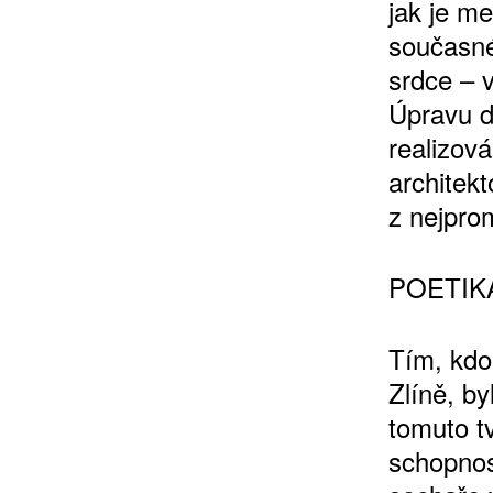
jak je m
současné
srdce – v
Úpravu d
realizov
architek
z nejpro
POETIK
Tím, kdo
Zlíně, b
tomuto t
schopnost