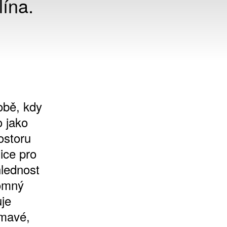
ína.
obě, kdy
o jako
ostoru
ice pro
hlednost
tomný
uje
ímavé,