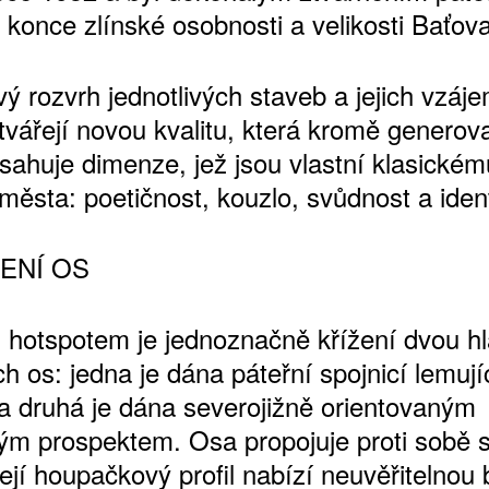
 konce zlínské osobnosti a velikosti Baťova
vý rozvrh jednotlivých staveb a jejich vzáj
ŠTĚNÝCH ČÍSEL
tvářejí novou kvalitu, která kromě genero
 ONLINE VERZE
sahuje dimenze, jež jsou vlastní klasickém
ARTA ARTCARD
města: poetičnost, kouzlo, svůdnost a ident
ŽENÍ OS
 hotspotem je jednoznačně křížení dvou h
 os: jedna je dána páteřní spojnicí lemují
 a druhá je dána severojižně orientovaným
m prospektem. Osa propojuje proti sobě st
ejí houpačkový profil nabízí neuvěřitelnou