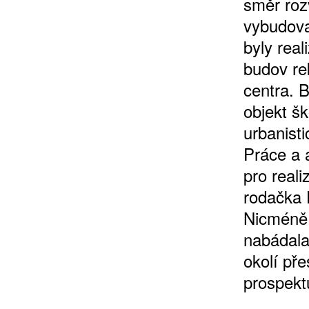
směr roz
vybudova
byly rea
budov re
centra. 
objekt š
urbanist
Práce a 
pro real
rodačka 
Nicméně 
nabádala
okolí př
prospekt