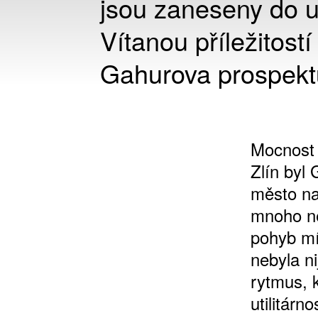
jsou zaneseny do u
Vítanou příležitost
Gahurova prospekt
Mocnost 
Zlín byl
město na
mnoho ne
pohyb mís
nebyla ni
rytmus, 
utilitár