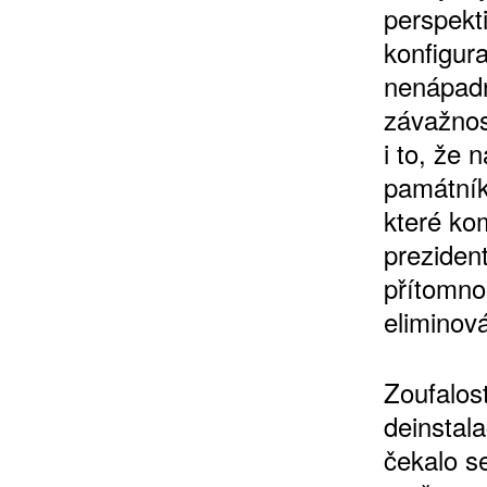
perspekt
konfigur
nenápadn
závažnos
i to, že 
památník
které ko
preziden
přítomno
eliminov
Zoufalos
deinstal
čekalo s