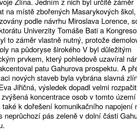
voje Zlína. Jedním z nich byl určitě záměr
t na místě zbořených Masarykových škol, 
lizovány podle návrhu Miroslava Lorence, s
ktorátu Univerzity Tomáše Bati a Kongres
Byl to záměr vlastně nutný, protože demol
koly na půdoryse širokého V byl důležitým
ickým prvkem, který pohledově uzavíral ná
akcentoval patu Gahurova prospektu. A př
izaci nových staveb byla vybrána slavná zlí
Eva Jiřičná, výsledek dopadl velmi rozpačit
zvýšená koncentrace osob v tomto území
 také k dořešení komunikačního napojení 
es neprůchozí pás zeleně v dolní části Gah
u.