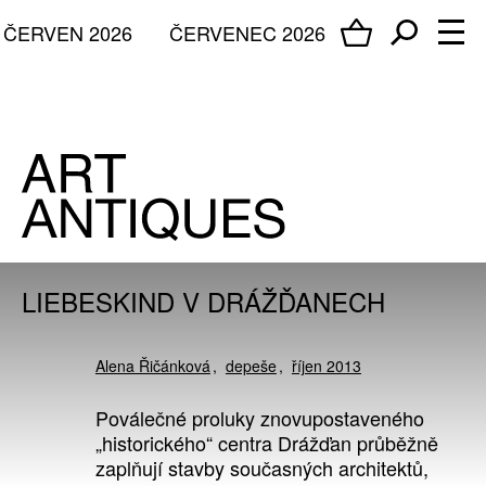
ČERVEN 2026
ČERVENEC 2026
LIEBESKIND V DRÁŽĎANECH
Alena Řičánková
depeše
říjen 2013
Poválečné proluky znovupostaveného
„historického“ centra Drážďan průběžně
zaplňují stavby současných architektů,