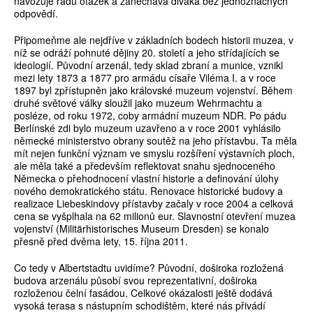
navozuje řadu otázek a zanechává diváka bez jednoznačných
odpovědí.
Připomeňme ale nejdříve v základních bodech historii muzea, v
níž se odráží pohnuté dějiny 20. století a jeho střídajících se
ideologií. Původní arzenál, tedy sklad zbraní a munice, vznikl
mezi lety 1873 a 1877 pro armádu císaře Viléma I. a v roce
1897 byl zpřístupněn jako královské muzeum vojenství. Během
druhé světové války sloužil jako muzeum Wehrmachtu a
posléze, od roku 1972, coby armádní muzeum NDR. Po pádu
Berlínské zdi bylo muzeum uzavřeno a v roce 2001 vyhlásilo
německé ministerstvo obrany soutěž na jeho přístavbu. Ta měla
mít nejen funkční význam ve smyslu rozšíření výstavních ploch,
ale měla také a především reflektovat snahu sjednoceného
Německa o přehodnocení vlastní historie a definování úlohy
nového demokratického státu. Renovace historické budovy a
realizace Liebeskindovy přístavby začaly v roce 2004 a celková
cena se vyšplhala na 62 milionů eur. Slavnostní otevření muzea
vojenství (Militärhistorisches Museum Dresden) se konalo
přesně před dvěma lety, 15. října 2011.
Co tedy v Albertstadtu uvidíme? Původní, doširoka rozložená
budova arzenálu působí svou reprezentativní, doširoka
rozloženou čelní fasádou. Celkové okázalosti ještě dodává
vysoká terasa s nástupním schodištěm, které nás přivádí