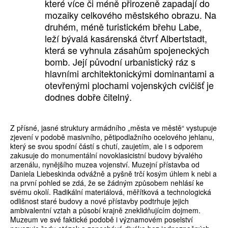
které více či méně přirozeně zapadají do
mozaiky celkového městského obrazu. Na
druhém, méně turistickém břehu Labe,
leží bývalá kasárenská čtvrť Albertstadt,
která se vyhnula zásahům spojeneckých
bomb. Její původní urbanistický ráz s
hlavními architektonickými dominantami a
otevřenými plochami vojenských cvičišť je
dodnes dobře čitelný.
Z přísné, jasné struktury armádního „města ve městě“ vystupuje
zjevení v podobě masivního, pětipodlažního ocelového jehlanu,
který se svou spodní částí s chutí, zaujetím, ale i s odporem
zakusuje do monumentální novoklasicistní budovy bývalého
arzenálu, nynějšího muzea vojenství. Muzejní přístavba od
Daniela Liebeskinda odvážně a pyšně trčí kosým úhlem k nebi a
na první pohled se zdá, že se žádným způsobem nehlásí ke
svému okolí. Radikální materiálová, měřítková a technologická
odlišnost staré budovy a nové přístavby podtrhuje jejich
ambivalentní vztah a působí krajně zneklidňujícím dojmem.
Muzeum ve své faktické podobě i významovém poselství