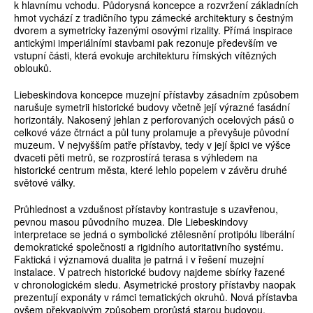
k hlavnímu vchodu. Půdorysná koncepce a rozvržení základních
hmot vychází z tradičního typu zámecké architektury s čestným
dvorem a symetricky řazenými osovými rizality. Přímá inspirace
antickými imperiálními stavbami pak rezonuje především ve
vstupní části, která evokuje architekturu římských vítězných
oblouků.
Liebeskindova koncepce muzejní přístavby zásadním způsobem
narušuje symetrii historické budovy včetně její výrazné fasádní
horizontály. Nakosený jehlan z perforovaných ocelových pásů o
celkové váze čtrnáct a půl tuny prolamuje a převyšuje původní
muzeum. V nejvyšším patře přístavby, tedy v její špici ve výšce
dvaceti pěti metrů, se rozprostírá terasa s výhledem na
historické centrum města, které lehlo popelem v závěru druhé
světové války.
Průhlednost a vzdušnost přístavby kontrastuje s uzavřenou,
pevnou masou původního muzea. Dle Liebeskindovy
interpretace se jedná o symbolické ztělesnění protipólu liberální
demokratické společnosti a rigidního autoritativního systému.
Faktická i významová dualita je patrná i v řešení muzejní
instalace. V patrech historické budovy najdeme sbírky řazené
v chronologickém sledu. Asymetrické prostory přístavby naopak
prezentují exponáty v rámci tematických okruhů. Nová přístavba
ovšem překvapivým způsobem prorůstá starou budovou.