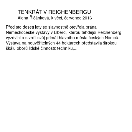
TENKRÁT V REICHENBERGU
Alena Řičánková
k věci
červenec 2016
Před sto deseti lety se slavnostně otevřela brána
Německočeské výstavy v Liberci, kterou tehdejší Reichenberg
vyzdvihl a stvrdil svůj primát hlavního města českých Němců.
Výstava na neuvěřitelných 44 hektarech představila širokou
škálu oborů lidské činnosti: techniku,...
ZÍSKEJTE
ROČNÍ PŘEDPLATNÉ
ZA 1100 KČ