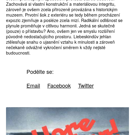
Zachovává si vlastní konstrukční a materiálovou integritu,
zároveň je ovšem zcela přirozeně provázána s historickým
muzeem. Prvotní šok z exteriéru se tedy během procházení
expozic zjemňuje a posléze zcela mizí. Radikální odlišnost se
plynule proměňuje v citlivou harmonii. Jedná se skutečně
(pouze) o přístavbu? Ano, ovšem jen ve smyslu rozšíření
původně nedostačujícího prostoru. Liebeskindův jehlan
ztělesňuje snahu o ujasnění vztahu k minulosti a zároveň
nečekaně odvážné vykročení směrem k vždy nejisté
budoucnosti.
Podělte se:
Email
Facebook
Twitter