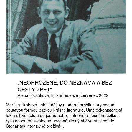
„NEOHROŽENĚ, DO NEZNÁMA A BEZ
CESTY ZPĚT“
Alena Řičánková
knižní recenze
červenec 2022
Martina Hrabová nabízí dějiny moderní architektury psané
poutavou formou blízkou krásné literatuře. Uměleckohistorická
fakta citlivě splétá do jednotného, hutného a nosného celku s
ryze osobními, svébytně nezaměnitelnými životními osudy.
Čtenář tak intenzivně prožívá...