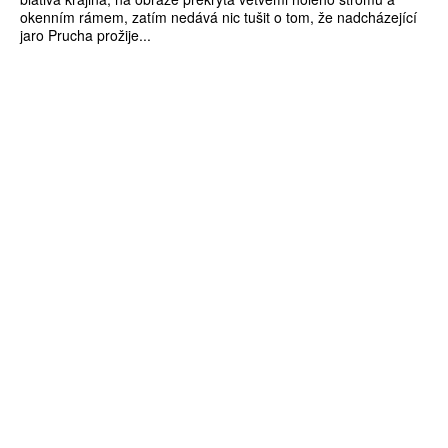
okenním rámem, zatím nedává nic tušit o tom, že nadcházející
jaro Prucha prožije...
ZÍSKEJTE
ROČNÍ PŘEDPLATNÉ
ZA 1100 KČ
10 TIŠTĚNÝCH ČÍSEL
365 DNÍ ONLINE VERZE