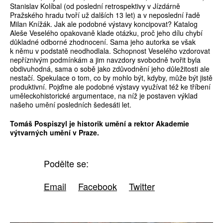
Stanislav Kolíbal (od poslední retrospektivy v Jízdárně
Pražského hradu tvoří už dalších 13 let) a v neposlední řadě
Milan Knížák. Jak ale podobné výstavy koncipovat? Katalog
Aleše Veselého opakovaně klade otázku, proč jeho dílu chybí
důkladné odborné zhodnocení. Sama jeho autorka se však
k němu v podstatě neodhodlala. Schopnost Veselého vzdorovat
nepříznivým podmínkám a jim navzdory svobodně tvořit byla
obdivuhodná, sama o sobě jako zdůvodnění jeho důležitosti ale
nestačí. Spekulace o tom, co by mohlo být, kdyby, může být jistě
produktivní. Pojďme ale podobné výstavy využívat též ke tříbení
uměleckohistorické argumentace, na níž je postaven výklad
našeho umění posledních šedesáti let.
Tomáš Pospiszyl je historik umění a rektor Akademie
výtvarných umění v Praze.
Podělte se:
Email
Facebook
Twitter