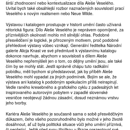
širší zhodnocení nebo kontextualizace díla Aleše Veselého.
Uvítal bych také obsáhlejší rozbor naznačených souvislostí prací
Veselého s novým realismem nebo Neue Wilde.
Výstavou i katalogem prostupuje v historii umění často užívaná
rétorická figura: Dílo Aleše Veselého je neprávem opomíjené, za
příznivějších okolností mohlo mít silnější ohlas. Podobné
přesvědčení je logické, je přirozeným motivem, proč podobné
přehledové výstavy vůbec vznikají. Generální ředitelka Národní
galerie Alicja Knast ve své předmluvě k výstavnímu katalogu
dokonce navrhuje, abychom v souvislosti s dílem Aleše
Veselého nepřemýšleli jen o tom, co dějiny umění jsou, ale také
čím by se mohly stát. Jestli správně chápu tuto radikální
pobídku, měli bychom si představovat, jak by příběh Aleše
Veselého mohl vypadat za jiných podmínek. Bojím se ale, že
výstava ani katalog k podobným spekulacím příliš neinspirují.
Vedle raného kresebného a grafického cyklu z padesátých let
inspirovaného autorovým pobytem v zapadlé slovenské
vesničce neobjevují žádnou zásadní, dosud neznámou vrstvu
jeho tvorby.
Kariéra Aleše Veselého je současně sama o sobě přesvědčivým
důkazem, čeho všeho pozoruhodného bylo možné v jeho životě
dosáhnout, ať už byla politická situace vůči jeho umění příznivá,
či nepřející. Ještě před svou třicítkou v Praze prezentoval své