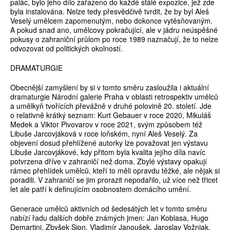
palác, bylo jeho dílo zařazeno do každé stálé expozice, jež zde
byla instalována. Nelze tedy přesvědčivě tvrdit, že by byl Aleš
Veselý umělcem zapomenutým, nebo dokonce vytěsňovaným.
A pokud snad ano, umělcovy pokračující, ale v jádru neúspěšné
pokusy o zahraniční průlom po roce 1989 naznačují, že to nelze
odvozovat od politických okolností.
DRAMATURGIE
Obecnější zamyšlení by si v tomto směru zasloužila i aktuální
dramaturgie Národní galerie Praha v oblasti retrospektiv umělců
a umělkyň tvořících převážně v druhé polovině 20. století. Jde
o relativně krátký seznam: Kurt Gebauer v roce 2020, Mikuláš
Medek a Viktor Pivovarov v roce 2021, svým způsobem též
Libuše Jarcovjáková v roce loňském, nyní Aleš Veselý. Za
objevení dosud přehlížené autorky lze považovat jen výstavu
Libuše Jarcovjákové, kdy přitom byla kvalita jejího díla navíc
potvrzena dříve v zahraničí než doma. Zbylé výstavy opakují
rámec přehlídek umělců, kteří to měli opravdu těžké, ale nějak si
poradili. V zahraničí se jim prorazit nepodařilo, už více než třicet
let ale patří k definujícím osobnostem domácího umění.
Generace umělců aktivních od šedesátých let v tomto směru
nabízí řadu dalších dobře známých jmen: Jan Koblasa, Hugo
Demartini, Zbyšek Sion, Vladimír Janoušek, Jaroslav Vožniak,