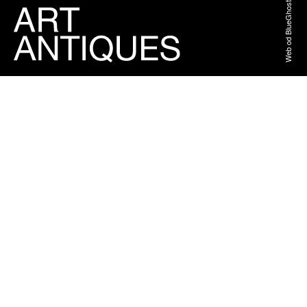
Web od BlueGhost