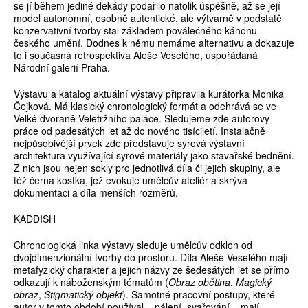
se jí během jediné dekády podařilo natolik úspěšně, až se její
model autonomní, osobně autentické, ale výtvarně v podstatě
konzervativní tvorby stal základem poválečného kánonu
českého umění. Dodnes k němu nemáme alternativu a dokazuje
to i současná retrospektiva Aleše Veselého, uspořádaná
Národní galerií Praha.
Výstavu a katalog aktuální výstavy připravila kurátorka Monika
Čejková. Má klasický chronologický formát a odehrává se ve
Velké dvoraně Veletržního paláce. Sledujeme zde autorovy
práce od padesátých let až do nového tisíciletí. Instalačně
nejpůsobivější prvek zde představuje syrová výstavní
architektura využívající syrové materiály jako stavařské bednění.
Z nich jsou nejen sokly pro jednotlivá díla či jejich skupiny, ale
též černá kostka, jež evokuje umělcův ateliér a skrývá
dokumentaci a díla menších rozměrů.
KADDISH
Chronologická linka výstavy sleduje umělcův odklon od
dvojdimenzionální tvorby do prostoru. Díla Aleše Veselého mají
metafyzický charakter a jejich názvy ze šedesátých let se přímo
odkazují k náboženským tématům (
Obraz obětina
,
Magický
obraz
,
Stigmatický objekt
). Samotné pracovní postupy, které
autor v tomto období používal – pálení, svařování – mají