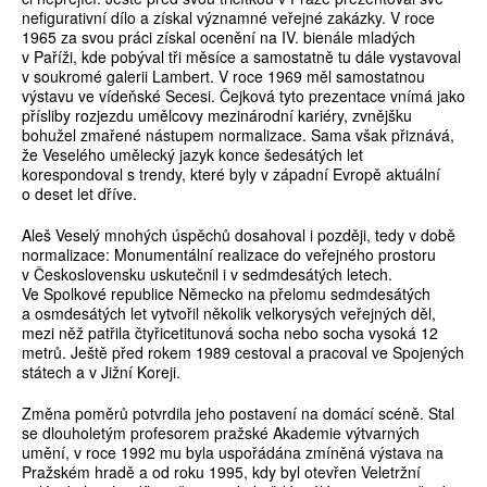
nefigurativní dílo a získal významné veřejné zakázky. V roce
1965 za svou práci získal ocenění na IV. bienále mladých
v Paříži, kde pobýval tři měsíce a samostatně tu dále vystavoval
v soukromé galerii Lambert. V roce 1969 měl samostatnou
výstavu ve vídeňské Secesi. Čejková tyto prezentace vnímá jako
přísliby rozjezdu umělcovy mezinárodní kariéry, zvnějšku
bohužel zmařené nástupem normalizace. Sama však přiznává,
že Veselého umělecký jazyk konce šedesátých let
korespondoval s trendy, které byly v západní Evropě aktuální
o deset let dříve.
Aleš Veselý mnohých úspěchů dosahoval i později, tedy v době
normalizace: Monumentální realizace do veřejného prostoru
v Československu uskutečnil i v sedmdesátých letech.
Ve Spolkové republice Německo na přelomu sedmdesátých
a osmdesátých let vytvořil několik velkorysých veřejných děl,
mezi něž patřila čtyřicetitunová socha nebo socha vysoká 12
metrů. Ještě před rokem 1989 cestoval a pracoval ve Spojených
státech a v Jižní Koreji.
Změna poměrů potvrdila jeho postavení na domácí scéně. Stal
se dlouholetým profesorem pražské Akademie výtvarných
umění, v roce 1992 mu byla uspořádána zmíněná výstava na
Pražském hradě a od roku 1995, kdy byl otevřen Veletržní