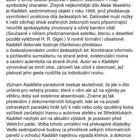
symbolický charakter. Zřejmě nejikoničtější dílo Aleše Veselého
je
Kaddish
, sedmimetrový objekt z roku 1968, jenž představuje
vyvrcholení umělcova díla šedesátých let. Dalíovské muší nožky
k nebi zdvíhají shluk svařených železných tvarů připomínající
neurčitě apokalypticky zmutovaný a oživlý barokní oltář.
(Současně v něčem předznamenává estetiku, kterou o desetiletí
později vytěžoval H. R. Giger.) V rovině formální i obsahové
Kaddish
dokonale ilustruje čítankovou představu
o československém umění šedesátých let: Kombinace informelu
a pichlavého surrealismu na straně jedné, existenciální rovina
a osobní autenticita na straně druhé. Autor se v
Kaddishi
vyrovnával se smrtí otce, zároveň tak učinil s obecností, jež
platnost jeho gesta rozšířila za individuální rovinu.
Význam
Kaddishe
paradoxně zesiluje skutečnost, že jde o dílo
určené pro veřejný prostor, které v něm ale až na výjimky po
většinu doby své existence absentovalo. Známe jej tak
především z dokumentárních fotografií, kde se na pozadí
ostravských paneláků hrdě tyčí k nebi nebo coby opuštěný kolos
vyčítavě zarůstající travou u autorova ateliéru ve Středoklukách.
Kaddish
nechybí ani na aktuální výstavě, je postaven před
Veletržní palác. Volba tohoto umístění má překvapivé důsledky:
Vedle sedmipatrové budovy (a přiměřeně velkých informačních
panelů u vchodu)
Kaddish
najednou vypadá křehce, a dokonce