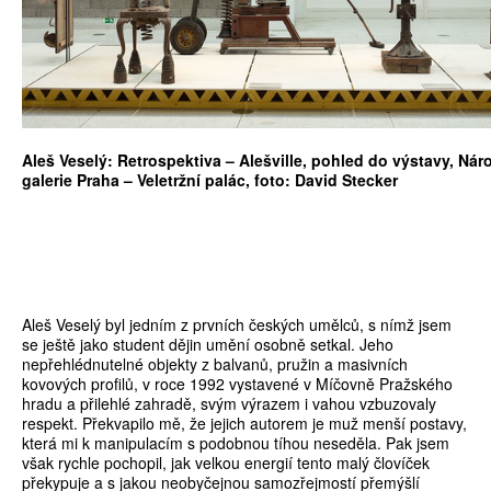
Aleš Veselý: Retrospektiva – Alešville, pohled do výstavy, Nár
galerie Praha – Veletržní palác, foto: David Stecker
Aleš Veselý byl jedním z prvních českých umělců, s nímž jsem
se ještě jako student dějin umění osobně setkal. Jeho
nepřehlédnutelné objekty z balvanů, pružin a masivních
kovových profilů, v roce 1992 vystavené v Míčovně Pražského
hradu a přilehlé zahradě, svým výrazem i vahou vzbuzovaly
respekt. Překvapilo mě, že jejich autorem je muž menší postavy,
která mi k manipulacím s podobnou tíhou neseděla. Pak jsem
však rychle pochopil, jak velkou energií tento malý človíček
překypuje a s jakou neobyčejnou samozřejmostí přemýšlí