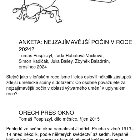
ANKETA: NEJZAJÍMAVĚJŠÍ POČIN V ROCE
2024?
Tomáš Pospiszyl
Lada Hubatová-Vacková
Šimon Kadlčák
Julia Bailey
Zbyněk Baladrán
prosinec 2024
Stejně jako v loňském roce jsme i letos oslovili několik zástupců
zdejší umělecké scény s dotazem: Co osobně považujete za
nejzajímavější počin v oblasti výtvarného umění v uplynulém
roce?
OŘECH PŘES OKNO
Tomáš Pospiszyl
dílo měsíce
říjen 2015
Pohledů ze svého okna namaloval Jindřich Prucha v zimě 1913–
14 hned několik, podle některých svědectví až sedm. Nejasně
blátivá krajina, na obraze překrytá větvemi holého stromu a