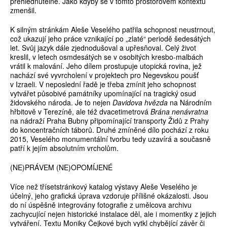
přehlédnutelně. Jako kdyby se v tomto prostorovém kontextu
zmenšil.
K silným stránkám Aleše Veselého patřila schopnost neustrnout,
což ukazují jeho práce vznikající po „zlaté“ periodě šedesátých
let. Svůj jazyk dále zjednodušoval a upřesňoval. Celý život
kreslil, v letech osmdesátých se v osobitých kresbo-malbách
vrátil k malování. Jeho dílem prostupuje utopická rovina, jež
nachází své vyvrcholení v projektech pro Negevskou poušť
v Izraeli. V neposlední řadě je třeba zmínit jeho schopnost
vytvářet působivé památníky upomínající na tragický osud
židovského národa. Je to nejen
Davidova hvězda
na Národním
hřbitově v Terezíně, ale též dvacetimetrová
Brána nenávratna
na nádraží Praha Bubny připomínající transporty Židů z Prahy
do koncentračních táborů. Druhé zmíněné dílo pochází z roku
2015, Veselého monumentální tvorbu tedy uzavírá a současně
patří k jejím absolutním vrcholům.
(NE)PRÁVEM (NE)OPOMÍJENÉ
Více než třísetstránkový katalog výstavy Aleše Veselého je
účelný, jeho grafická úprava vzdoruje přílišné okázalosti. Jsou
do ní úspěšně integrovány fotografie z umělcova archivu
zachycující nejen historické instalace děl, ale i momentky z jejich
vytváření. Textu Moniky Čejkové bych vytkl chybějící závěr či