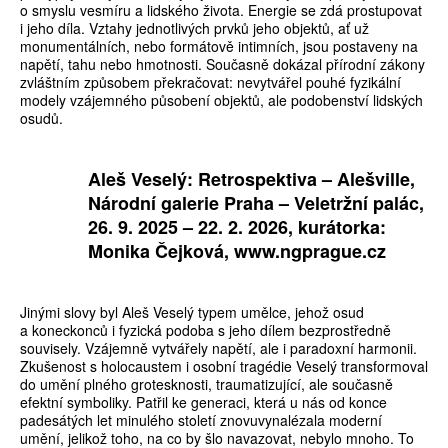
o smyslu vesmíru a lidského života. Energie se zdá prostupovat
i jeho díla. Vztahy jednotlivých prvků jeho objektů, ať už
monumentálních, nebo formátově intimních, jsou postaveny na
napětí, tahu nebo hmotnosti. Současně dokázal přírodní zákony
zvláštním způsobem překračovat: nevytvářel pouhé fyzikální
modely vzájemného působení objektů, ale podobenství lidských
osudů.
Aleš Veselý: Retrospektiva – Alešville,
Národní galerie Praha – Veletržní palác,
26. 9. 2025 – 22. 2. 2026, kurátorka:
Monika Čejková, www.ngprague.cz
Jinými slovy byl Aleš Veselý typem umělce, jehož osud
a koneckonců i fyzická podoba s jeho dílem bezprostředně
souvisely. Vzájemně vytvářely napětí, ale i paradoxní harmonii.
Zkušenost s holocaustem i osobní tragédie Veselý transformoval
do umění plného grotesknosti, traumatizující, ale současně
efektní symboliky. Patřil ke generaci, která u nás od konce
padesátých let minulého století znovuvynalézala moderní
umění, jelikož toho, na co by šlo navazovat, nebylo mnoho. To