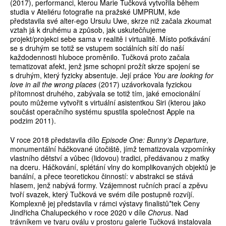
(2017), performanci, kterou Marie Tučková vytvořila během
studia v Ateliéru fotografie na pražské UMPRUM, kde
představila své alter-ego Ursulu Uwe, skrze niž začala zkoumat
vztah já k druhému a způsob, jak uskutečňujeme
projekt/projekci sebe sama v realitě i virtualitě. Místo potkávání
se s druhým se totiž se vstupem sociál­ních sítí do naší
každodennosti hluboce proměnilo. Tučková proto začala
tematizovat afekt, jenž jsme schopni prožít skrze spojení se
s druhým, který fyzicky absentuje. Její práce
You are looking for
love in all the wrong places
(2017) uzávorkovala fyzickou
přítomnost druhého, zabývala se totiž tím, jaké emocionální
pouto můžeme vytvořit s virtuální asistentkou Siri (kterou jako
součást operačního systému spustila společnost Apple na
podzim 2011).
V roce 2018 představila dílo
Episode One: Bunny’s Departure
,
monumentální háčkované útočiště, jímž tematizovala vzpomínky
vlastního dětství a vůbec (lidovou) tradici, předávanou z matky
na dceru. Háčkování, splétání vlny do komplikovaných objektů je
banální, a přece teoretickou činností: v abstrakci se stává
hlasem, jenž nabývá formy. Vzájemnost ručních prací a zpěvu
tvoří svazek, který Tučková ve svém díle postupně rozvíjí.
Komplexně jej představila v rámci výstavy finalistů*tek Ceny
Jindřicha Chalupeckého v roce 2020 v díle
Chorus
. Nad
trávníkem ve tvaru oválu v prostoru galerie Tučková instalovala