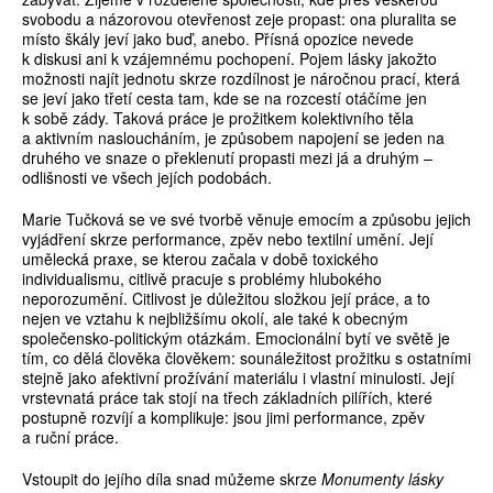
svobodu a názorovou otevřenost zeje propast: ona pluralita se
místo škály jeví jako buď, anebo. Přísná opozice nevede
k diskusi ani k vzájemnému pochopení. Pojem lásky jakožto
možnosti najít jednotu skrze rozdílnost je náročnou prací, která
se jeví jako třetí cesta tam, kde se na rozcestí otáčíme jen
k sobě zády. Taková práce je prožitkem kolektivního těla
a aktivním nasloucháním, je způsobem napojení se jeden na
druhého ve snaze o překlenutí propasti mezi já a druhým –
odlišnosti ve všech jejích podobách.
Marie Tučková se ve své tvorbě věnuje emocím a způsobu jejich
vyjádření skrze performance, zpěv nebo textilní umění. Její
umělecká praxe, se kterou začala v době toxického
individualismu, citlivě pracuje s problémy hlubokého
neporozumění. Citlivost je důležitou složkou její práce, a to
nejen ve vztahu k nejbližšímu okolí, ale také k obecným
společensko-politickým otázkám. Emocionální bytí ve světě je
tím, co dělá člověka člověkem: sounáležitost prožitku s ostatními
stejně jako afektivní prožívání materiálu i vlastní minulosti. Její
vrstevnatá práce tak stojí na třech základních pilířích, které
postupně rozvíjí a komplikuje: jsou jimi performance, zpěv
a ruční práce.
Vstoupit do jejího díla snad můžeme skrze
Monumenty lásky