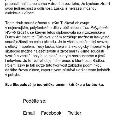
propasti; najít sebe sama v druhém bez toho, že bychom ztratili
svou jedinečnost a odlišnost. Láska je nejzazší možnou
dialektikou vůbec.
Tento druh sounáležitosti s jiným Tučková objevuje
v nejnovějším, polyfonickém díle v pěti aktech,
The Polyphonic
Womb
(2021), se kterým letos diplomovala na nizozemském
Dutch Art Institute. Tučková v něm rozšiřuje možnosti láskyplné
sounáležitosti na celou přírodu. Je to však společenský svazek
s etickým apelem. Tedy láska, která má ekologický imperativ: je
skutečně možné náležet životu a život mařit? Jsme součástí
vzniků a zániků, polyfonie hlasů, kterým nasloucháme a jimiž
i mluvíme. Je to tvořivé objetí diference, o které psal Badiou.
Pojem lásky je tak skrze tuto tvořivost základní podmínkou
dalšího života vůbec, imperativem zůstává udržet tento koloběh
v pohybu.
Eva Skopalová je teoretička umění, kritička a kurátorka.
Podělte se:
Email
Facebook
Twitter