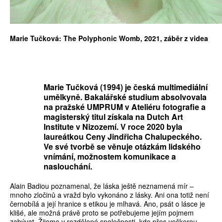
Marie Tučková: The Polyphonic Womb, 2021, záběr z videa
Marie Tučková (1994) je česká multimediální
umělkyně. Bakalářské studium absolvovala
na pražské UMPRUM v Ateliéru fotografie a
magisterský titul získala na Dutch Art
Institute v Nizozemí. V roce 2020 byla
laureátkou Ceny Jindřicha Chalupeckého.
Ve své tvorbě se věnuje otázkám lidského
vnímání, možnostem komunikace a
naslouchání.
Alain Badiou poznamenal, že láska ještě neznamená mír –
mnoho zločinů a vražd bylo vykonáno z lásky. Ani ona totiž není
černobílá a její hranice s etikou je mlhavá. Ano, psát o lásce je
klišé, ale možná právě proto se potřebujeme jejím pojmem
zabývat. Žijeme v rozdělené společnosti, kde přes veškerou