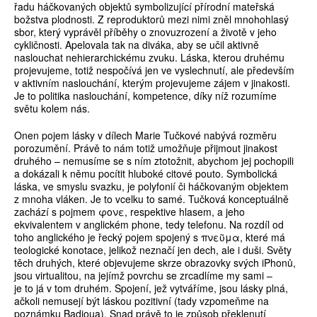
řadu háčkovaných objektů symbolizující přírodní mateřská
božstva plodnosti. Z reproduktorů mezi nimi zněl mnohohlasý
sbor, který vyprávěl příběhy o znovuzrození a životě v jeho
cykličnosti. Apelovala tak na diváka, aby se učil aktivně
naslouchat nehierarchickému zvuku. Láska, kterou druhému
projevujeme, totiž nespočívá jen ve vyslechnutí, ale především
v aktivním naslouchání, kterým projevujeme zájem v jinakosti.
Je to politika naslouchání, kompetence, díky níž rozumíme
světu kolem nás.
Onen pojem lásky v dílech Marie Tučkové nabývá rozměru
porozumění. Právě to nám totiž umožňuje přijmout jinakost
druhého – nemusíme se s ním ztotožnit, abychom jej pochopili
a dokázali k němu pocítit hluboké citové pouto. Symbolická
láska, ve smyslu svazku, je polyfonií či háčkovaným objektem
z mnoha vláken. Je to vcelku to samé. Tučková konceptuálně
zachází s pojmem φονε, respektive hlasem, a jeho
ekvivalentem v anglickém phone, tedy telefonu. Na rozdíl od
toho anglického je řecký pojem spojený s πνεῦμα, které má
teologické konotace, jelikož neznačí jen dech, ale i duši. Světy
těch druhých, které objevujeme skrze obrazovky svých iPhonů,
jsou virtualitou, na jejímž povrchu se zrcadlíme my sami –
je to já v tom druhém. Spojení, jež vytváříme, jsou lásky plná,
ačkoli nemusejí být láskou pozitivní (tady vzpomeňme na
poznámku Badioua). Snad právě to je způsob překlenutí