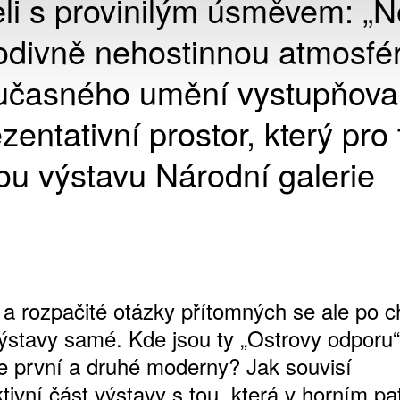
eli s provinilým úsměvem: „N
Podivně nehostinnou atmosfé
učasného umění vystupňoval
ntativní prostor, který pro 
ou výstavu Národní galerie
 a rozpačité otázky přítomných se ale po ch
 výstavy samé. Kde jsou ty „Ostrovy odporu
ce první a druhé moderny? Jak souvisí
tivní část výstavy s tou, která v horním pa