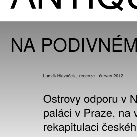
NA PODIVNÉM
Ludvík Hlaváček
recenze
červen 2012
Ostrovy odporu v Ná
paláci v Praze, na v
rekapitulaci české