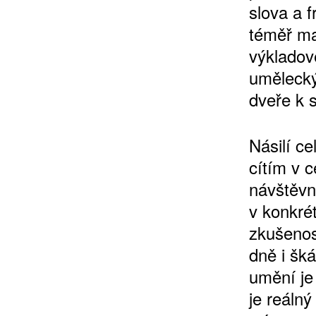
slova a 
téměř ma
výkladov
umělecký
dveře k 
Násilí c
cítím v 
návštěvní
v konkré
zkušenos
dně i šk
umění je
je reálný