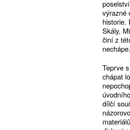
poselstv
výrazné o
historie.
Skály, M
činí z té
nechápe
ZÍSKEJTE
Teprve s
ROČNÍ PŘEDPL
chápat l
nepochop
ZA 1100 KČ
úvodního
dílčí so
názorovo
materiálů