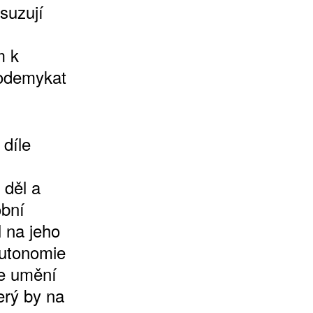
suzují
m k
 odemykat
díle
 děl a
obní
l na jeho
Autonomie
ie umění
terý by na