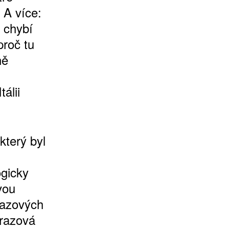
 A více:
u chybí
proč tu
ně
álii
který byl
gicky
vou
razových
brazová