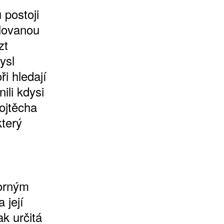
 postoji
lovanou
zt
ysl
i hledají
ili kdysi
ojtěcha
který
zorným
 její
ak určitá