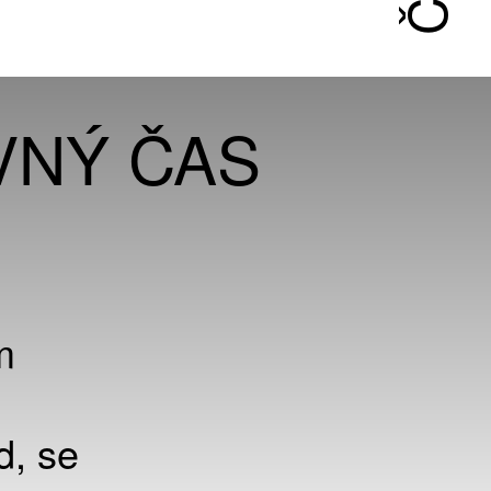
VNÝ ČAS
m
d, se