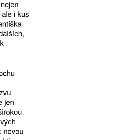
 nejen
 ale i kus
antiška
dalších,
ik
rochu
ázvu
e jen
širokou
ových
it novou