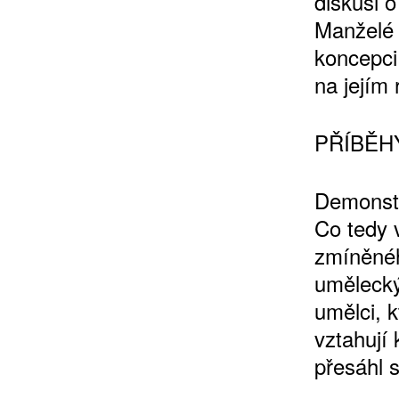
diskusi o
Manželé 
koncepci
na jejím 
10 TI
365 DNÍ
PŘÍBĚH
ČLENSKÁ K
Demonstr
KOUPIT PŘEDPLATNÉ
Co tedy v
zmíněné
uměleckýc
umělci, k
vztahují 
přesáhl 