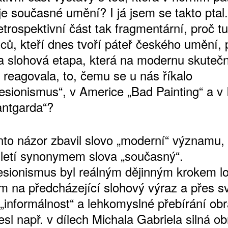
je současné umění? I já jsem se takto ptal.
etrospektivní část tak fragmentární, proč t
ců, kteří dnes tvoří páteř českého umění, 
a slohová etapa, která na modernu skuteč
 reagovala, to, čemu se u nás říkalo
sionismus“, v Americe „Bad Painting“ a v It
antgarda“?
nto názor zbavil slovo „moderní“ významu, 
iletí synonymem slova „současný“.
sionismus byl reálným dějinným krokem lo
ím na předcházející slohový výraz a přes s
 „informálnost“ a lehkomyslné přebírání ob
esl např. v dílech Michala Gabriela silná o