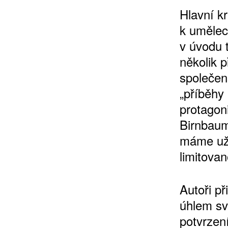
Hlavní k
k umělec
v úvodu t
několik 
společens
„příběhy 
protagon
Birnbauma
máme uží
limitova
Autoři p
úhlem své
potvrzení