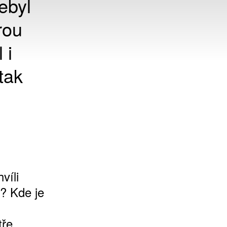
ebyl
rou
 i
tak
víli
“? Kde je
tře