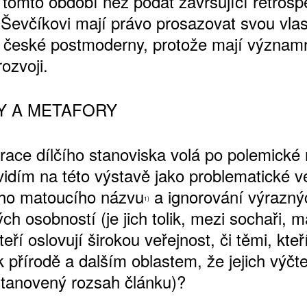
 tomto období než podat završující retrosp
Ševčíkovi mají právo prosazovat svou vlas
 české postmoderny, protože mají významn
rozvoji.
ŠTĚNÝCH ČÍSEL
 ONLINE VERZE
Y A METAFORY
ARTA ARTCARD
ace dílčího stanoviska volá po polemické 
idím na této výstavě jako problematické ve
ho matoucího názvu
a ignorování výrazný
1)
h osobností (je jich tolik, mezi sochaři, ma
teří oslovují širokou veřejnost, či těmi, kteř
k přírodě a dalším oblastem, že jejich výč
stanovený rozsah článku)?