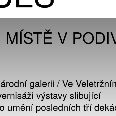
 MÍSTĚ V PODI
rodní galerii / Ve Veletržní
ernisáži výstavy slibující
ho umění posledních tří deká