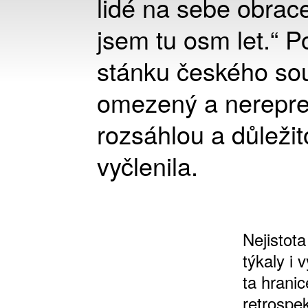
lidé na sebe obrac
jsem tu osm let.“ 
stánku českého so
omezený a nerepreze
rozsáhlou a důležit
vyčlenila.
Nejistota
týkaly i
ta hrani
retrospek