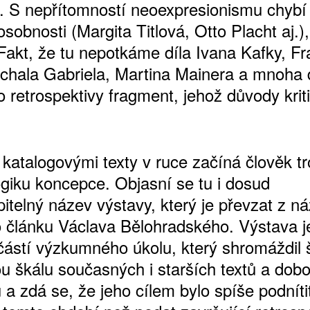
í. S nepřítomností neoexpresionismu chybí
sobnosti (Margita Titlová, Otto Placht aj.),
 Fakt, že tu nepotkáme díla Ivana Kafky, Fr
ichala Gabriela, Martina Mainera a mnoha 
to retrospektivy fragment, jehož důvody krit
.
 katalogovými texty v ruce začíná člověk t
ATNÉ
ogiku koncepce. Objasní se tu i dosud
itelný název výstavy, který je převzat z n
 článku Václava Bělohradského. Výstava j
učástí výzkumného úkolu, který shromáždil 
u škálu současných i starších textů a dob
 a zdá se, že jeho cílem bylo spíše podnít