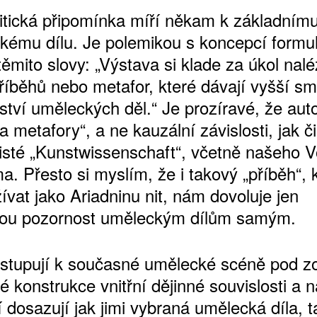
ritická připomínka míří někam k základnímu
kému dílu. Je polemikou s koncepcí formu
ěmito slovy: „Výstava si klade za úkol nalé
příběhů nebo metafor, které dávají vyšší sm
tví uměleckých děl.“ Je prozíravé, že autoř
a metafory“, a ne kauzální závislosti, jak čin
isté „Kunstwissenschaft“, včetně našeho V
. Přesto si myslím, že i takový „příběh“, 
vat jako Ariadninu nit, nám dovoluje jen
nou pozornost uměleckým dílům samým.
řistupují k současné umělecké scéně pod 
 konstrukce vnitřní dějinné souvislosti a na
 dosazují jak jimi vybraná umělecká díla, t