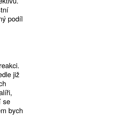
ektivu.
tní
ý podíl
reakci.
dle již
ch
líři,
í se
tem bych