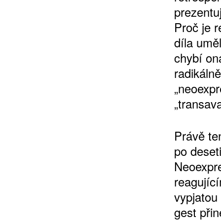
prezentu
Proč je r
díla uměl
chybí on
radikálně
„neoexpre
„transav
Právě te
po deset
Neoexpre
reagujíc
vypjatou
gest přin