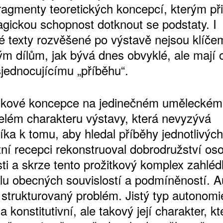
fragmenty teoretických koncepcí, kterým při
gickou schopnost dotknout se podstaty. I
é texty rozvěšené po výstavě nejsou klíče
m dílům, jak bývá dnes obvyklé, ale mají
sjednocujícímu „příběhu“.
elkové koncepce na jedinečném uměleckém 
celém charakteru výstavy, která nevyzývá
ka k tomu, aby hledal příběhy jednotlivých
tní recepci rekonstruoval dobrodružství os
ti a skrze tento prožitkový komplex zahléd
álu obecných souvislostí a podmíněností. 
 strukturovaný problém. Jistý typ autonom
 a konstitutivní, ale takový její charakter, k