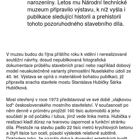
narozeniny. Letos mu Národní technické
muzeum připravilo výstavu, k níž vyšla i
publikace sledující historii a prehistorii
tohoto pozoruhodného stavebního díla.
V muzeu budou do října příštího roku k vidění i nerealizované
soutěžní návrhy, dosud nepublikovaná fotografická
dokumentace průběhu stavebních prací nebo například dobový
model neuskutečněné varianty přemostění Nuselského údolí ze
40. let. Výstava se opírá o materiálově bohatou publikaci, již
připravila snacha stavitele mostu Stanislava Hubičky Šárka
Hubičková.
Most otevřený v roce 1973 představoval ve své době „vlajkovou
loď“ československého mostního stavitelství. V současnosti po
něm denně v průměru projíždí 160 tisíc automobilů a jeho
součástí je od počátku i tubus, jímž vede linka metra. Hubička v
realizaci kladl důraz na tvarovou úspornost a funkční stránku
díla. Přestože na stavbu padlo 22 tisíc metrů krychlových betonu
a čtyři tisíce tun oceli, působí výsledek relativně subtilně.
Dokladem toho, že nazrála doba k docenění estetických kvalit