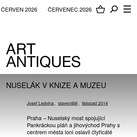
ČERVEN 2026
ČERVENEC 2026
NUSELÁK V KNIZE A MUZEU
Josef Ledvina
staveniště
listopad 2014
Praha – Nuselský most spojující
Pankráckou pláň a jihovýchod Prahy s
centrem města loni oslavil čtyřicáté