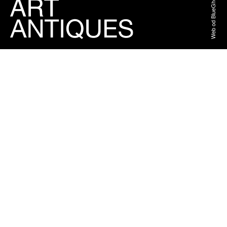
Web od BlueGhost