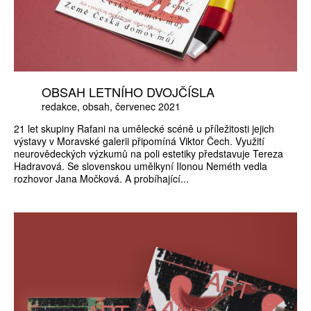
OBSAH LETNÍHO DVOJČÍSLA
redakce
obsah
červenec 2021
21 let skupiny Rafani na umělecké scéně u příležitosti jejich
výstavy v Moravské galerii připomíná Viktor Čech. Využití
neurovědeckých výzkumů na poli estetiky představuje Tereza
Hadravová. Se slovenskou umělkyní Ilonou Neméth vedla
rozhovor Jana Močková. A probíhající...