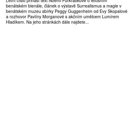
Letní číslo přináší text Noemi Purkrábkové o letošním
benátském bienále, článek o výstavě Surrealismus a magie v
benátském muzeu sbírky Peggy Guggenheim od Evy Skopalové
a rozhovor Pavlíny Morganové s akčním umělcem Lumírem
Hladíkem. Na jeho stránkách dále najdete...
ZÍSKEJTE
ROČNÍ PŘEDPLATNÉ
ZA 1100 KČ