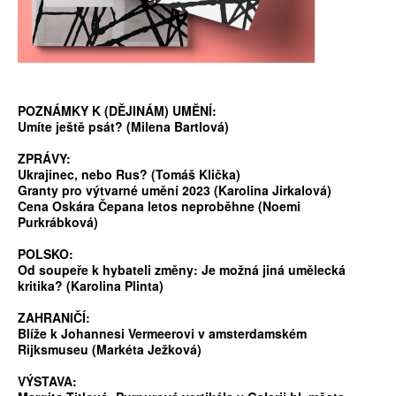
POZNÁMKY K (DĚJINÁM) UMĚNÍ:
Umíte ještě psát? (Milena Bartlová)
ZPRÁVY:
Ukrajinec, nebo Rus? (Tomáš Klička)
Granty pro výtvarné umění 2023 (Karolina Jirkalová)
Cena Oskára Čepana letos neproběhne (Noemi
Purkrábková)
POLSKO:
Od soupeře k hybateli změny: Je možná jiná umělecká
kritika? (Karolina Plinta)
ZAHRANIČÍ:
Blíže k Johannesi Vermeerovi v amsterdamském
Rijksmuseu (Markéta Ježková)
VÝSTAVA: