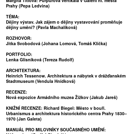
Margita Titlová: Purpurová vertikála v Galerii hl. města
Prahy (Pepa Ledvina)
TÉMA:
Dějiny výstav. Jak zájem o dějiny vystavování proměňuje
dějiny umění? (Pavla Machalíková)
ROZHOVOR:
Jitka Svobodová (Johana Lomová, Tomáš Klička)
PORTFOLIO:
Lenka Glisníková (Tereza Rudolf)
ARCHITEKTURA:
Heinrich Tessenow. Architektura a nábytek v drážďanském
Stadtmuseum (Vendula Hnídková)
RECENZE:
Nová expozice Armádního muzea Žižkov (Jakub Jareš)
KNIŽNÍ RECENZE: Richard Biegel: Město v bouři.
Urbanismus a architektura historického centra Prahy 1830–
1970 (Jan Galeta)
MANUÁL PRO MILOVNÍKY SOUČASNÉHO UMĚNÍ: