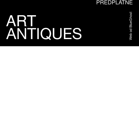
PŘEDPLATNÉ
Web od BlueGhost