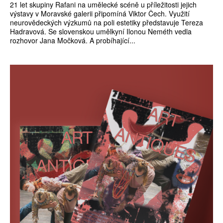
21 let skupiny Rafani na umělecké scéně u příležitosti jejich
výstavy v Moravské galerii připomíná Viktor Čech. Využití
neurovědeckých výzkumů na poli estetiky představuje Tereza
Hadravová. Se slovenskou umělkyní Ilonou Neméth vedla
rozhovor Jana Močková. A probíhající...