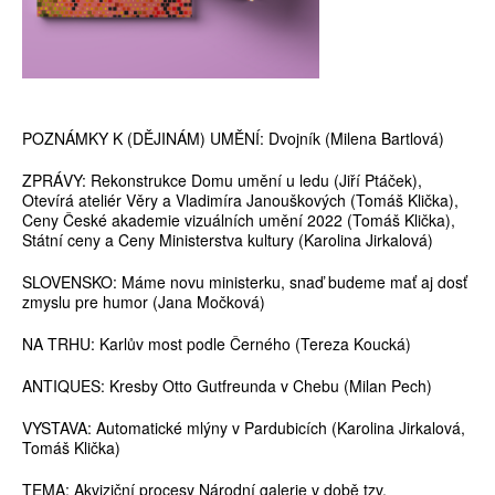
POZNÁMKY K (DĚJINÁM) UMĚNÍ: Dvojník (Milena Bartlová)
ZPRÁVY: Rekonstrukce Domu umění u ledu (Jiří Ptáček),
Otevírá ateliér Věry a Vladimíra Janouškových (Tomáš Klička),
Ceny České akademie vizuálních umění 2022 (Tomáš Klička),
Státní ceny a Ceny Ministerstva kultury (Karolina Jirkalová)
SLOVENSKO: Máme novu ministerku, snaď budeme mať aj dosť
zmyslu pre humor (Jana Močková)
NA TRHU: Karlův most podle Černého (Tereza Koucká)
ANTIQUES: Kresby Otto Gutfreunda v Chebu (Milan Pech)
VYSTAVA: Automatické mlýny v Pardubicích (Karolina Jirkalová,
Tomáš Klička)
TEMA: Akviziční procesy Národní galerie v době tzv.