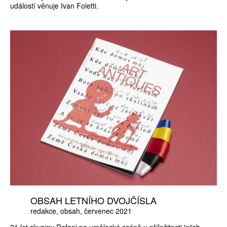
událostí věnuje Ivan Foletti.
OBSAH LETNÍHO DVOJČÍSLA
redakce
obsah
červenec 2021
21 let skupiny Rafani na umělecké scéně u příležitosti jejich