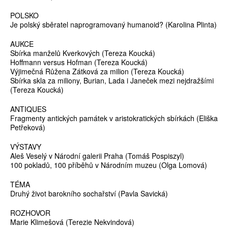
POLSKO
Je polský sběratel naprogramovaný humanoid? (Karolina Plinta)
AUKCE
Sbírka manželů Kverkových (Tereza Koucká)
Hoffmann versus Hofman (Tereza Koucká)
Výjimečná Růžena Zátková za milion (Tereza Koucká)
Sbírka skla za miliony, Burian, Lada i Janeček mezi nejdražšími
(Tereza Koucká)
ANTIQUES
Fragmenty antických památek v aristokratických sbírkách (Eliška
Petřeková)
VÝSTAVY
Aleš Veselý v Národní galerii Praha (Tomáš Pospiszyl)
100 pokladů, 100 příběhů v Národním muzeu (Olga Lomová)
TÉMA
Druhý život barokního sochařství (Pavla Savická)
ROZHOVOR
Marie Klimešová (Terezie Nekvindová)