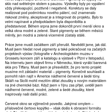
sklo nad světelným stolem s pauzou. Výsledky byly po vypálení
vždy překvapující, pozitivně i negativně. Korektury se daly
realizovat pod podmínkou nového pálení, což znamenalo
riskovat změny, akceptovat je a integrovat do projektu. Bylo to
velmi napínavé a předpokladem byla disponibilita a
představivost. Během srpna jsme dokončili první menší okno a
velká okna modré a zelené. Staré pigmenty se během měsíců
měnily, jen modrá a zelená víceméně zůstaly stálé.
Práce jsme musili začátkem září přerušit. Nevěděli jsme, jak dál.
Musil jsem hledat nové pigmenty a také pokračovat na začatých
projektech výstav (fotografie v Archeologickém muzeu v
Grossetu koncem září a katalogu a výstavě v Plzni v listopadu).
Na internetu jsem objevil firmu v Německu, která vyrábí barevná
skla pro Tiffany. Musil jsem je přesvědčit, že pro tento projekt
musíme mít základní materiál – pigmenty. Konečně souhlasili a
pomohli nám najít v Americe nádherné červené a šedé tóny.
Skláři na Sicílii mohli mezitím dělat zkoušky s novým materiálem
na jiné chemické bázi. Když jsem v říjnu zas přijel, uviděl jsem
nádherné červené, modré, zelené a šedé zkoušky, které
inspirovaly naši další práci.
Červené okno se výjimečně povedlo. Jakýmsi omylem –
příslovečné čertovo kopýtko – však došlo k obracení formátu