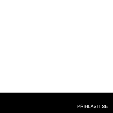
ZÍSKEJTE
ROČNÍ PŘEDPLATNÉ
ZA 1100 KČ
10 TIŠTĚNÝCH ČÍSEL
365 DNÍ ONLINE VERZE
ČLENSKÁ KARTA ARTCARD
KOUPIT PŘEDPLATNÉ
PŘIHLÁSIT SE