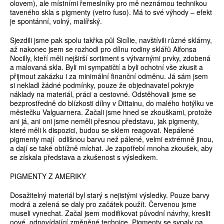
olovem), ale místními řemeslníky pro mě neznámou technikou
taveného skla s pigmenty (vetro fuso). Má to své výhody – efekt
je spontánní, volný, malířský.
Sjezdili jsme pak spolu takřka půl Sicílie, navštívili různé sklárny,
až nakonec jsem se rozhodl pro dílnu rodiny sklářů Alfonsa
Nocilly, kteří měli nejširší sortiment s výtvarnými prvky, zdobená
a malovaná skla. Byli mi sympatičtí a byli ochotní vše zkusit a
přijmout zakázku i za minimální finanční odměnu. Já sám jsem
si nekladl žádné podmínky, pouze že objednavatel pokryje
náklady na materiál, práci a cestovné. Odstěhovali jsme se
bezprostředně do blízkosti dílny v Dittainu, do malého hotýlku ve
městečku Valguarnera. Začali jsme hned se zkouškami, protože
ani já, ani oni jsme neměli přesnou představu, jak pigmenty,
které měli k dispozici, budou se sklem reagovat. Nepálené
pigmenty mají odlišnou barvu než pálené, velmi extrémně jinou,
a dají se také obtížně míchat. Je zapotřebí mnoha zkoušek, aby
se získala představa a zkušenost s výsledkem.
PIGMENTY Z AMERIKY
Dosažitelný materiál byl starý s nejistými výsledky. Pouze barvy
modrá a zelená se daly pro začátek použít. Červenou jsme
museli vynechat. Začal jsem modifikovat původní návrhy, kreslit
nové, odpovídající změněné technice. Pigmenty se sypaly na