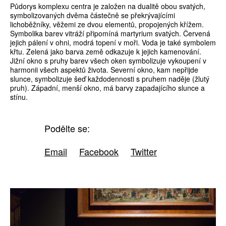
Půdorys komplexu centra je založen na dualitě obou svatých,
symbolizovaných dvěma částečně se překrývajícími
lichoběžníky, věžemi ze dvou elementů, propojených křížem.
Symbolika barev vitráží připomíná martyrium svatých. Červená
jejich pálení v ohni, modrá topení v moři. Voda je také symbolem
křtu. Zelená jako barva země odkazuje k jejich kamenování.
Jižní okno s pruhy barev všech oken symbolizuje vykoupení v
harmonii všech aspektů života. Severní okno, kam nepřijde
slunce, symbolizuje šeď každodennosti s pruhem naděje (žlutý
pruh). Západní, menší okno, má barvy zapadajícího slunce a
stínu.
Podělte se:
Email
Facebook
Twitter