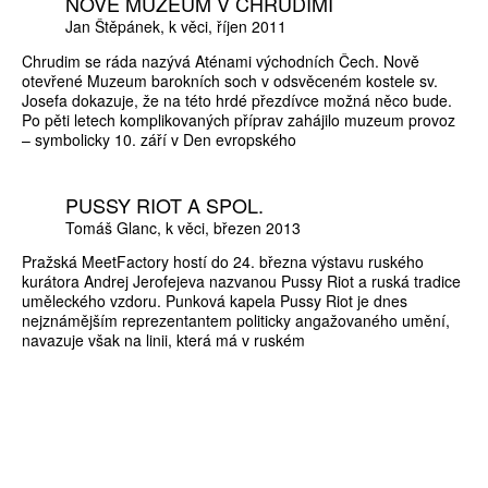
NOVÉ MUZEUM V CHRUDIMI
Jan Štěpánek
k věci
říjen 2011
Chrudim se ráda nazývá Aténami východních Čech. Nově
otevřené Muzeum barokních soch v odsvěceném kostele sv.
Josefa dokazuje, že na této hrdé přezdívce možná něco bude.
Po pěti letech komplikovaných příprav zahájilo muzeum provoz
– symbolicky 10. září v Den evropského
PUSSY RIOT A SPOL.
Tomáš Glanc
k věci
březen 2013
Pražská MeetFactory hostí do 24. března výstavu ruského
kurátora Andrej Jerofejeva nazvanou Pussy Riot a ruská tradice
uměleckého vzdoru. Punková kapela Pussy Riot je dnes
nejznámějším reprezentantem politicky angažovaného umění,
navazuje však na linii, která má v ruském