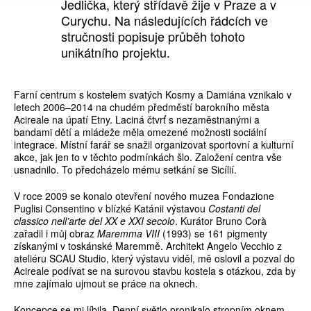
Jedlička, který střídavě žije v Praze a v
Curychu. Na následujících řádcích ve
stručnosti popisuje průběh tohoto
unikátního projektu.
Farní centrum s kostelem svatých Kosmy a Damiána vznikalo v
letech 2006–2014 na chudém předměstí barokního města
Acireale na úpatí Etny. Laciná čtvrť s nezaměstnanými a
bandami dětí a mládeže měla omezené možnosti sociální
integrace. Místní farář se snažil organizovat sportovní a kulturní
akce, jak jen to v těchto podmínkách šlo. Založení centra vše
usnadnilo. To předcházelo mému setkání se Sicílií.
V roce 2009 se konalo otevření nového muzea Fondazione
Puglisi Consentino v blízké Katánii výstavou
Costanti del
classico nell’arte del XX e XXI secolo
. Kurátor Bruno Corà
zařadil i můj obraz
Maremma VIII
(1993) se 161 pigmenty
získanými v toskánské Maremmě. Architekt Angelo Vecchio z
ateliéru SCAU Studio, který výstavu viděl, mě oslovil a pozval do
Acireale podívat se na surovou stavbu kostela s otázkou, zda by
mne zajímalo ujmout se práce na oknech.
Koncepce se mi líbila. Denní světlo pronikalo stropním oknem