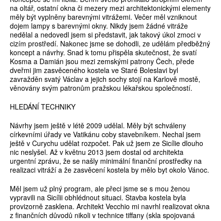
na oltář, ostatní okna či mezery mezi architektonickými elementy
měly být vyplněny barevnými vitrážemi. Večer měl vzniknout
dojem lampy s barevnými okny. Nikdy jsem žádné vitráže
nedělal a nedovedl jsem si představit, jak takový úkol zmoci v
cizím prostředí. Nakonec jsme se dohodli, ze udělám předběžný
koncept a návrhy. Snad k tomu přispěla skutečnost, že svatí
Kosma a Damián jsou mezi zemskými patrony Čech, přede
dveřmi jim zasvěceného kostela ve Staré Boleslavi byl
zavražděn svatý Václav a jejich sochy stojí na Karlově mostě,
věnovány svým patronům pražskou lékařskou společností.
HLEDÁNÍ TECHNIKY
Návrhy jsem ještě v létě 2009 udělal. Měly být schváleny
církevními úřady ve Vatikánu coby stavebníkem. Nechal jsem
ještě v Curychu udělat rozpočet. Pak už jsem ze Sicílie dlouho
nic neslyšel. Až v květnu 2013 jsem dostal od architekta
urgentní zprávu, že se našly minimální finanční prostředky na
realizaci vitráží a že zasvěcení kostela by mělo byt okolo Vánoc.
Měl jsem už plný program, ale přeci jsme se s mou ženou
vypravili na Sicílii obhlédnout situaci. Stavba kostela byla
provizorně zasklena. Architekt Vecchio mi navrhl realizovat okna
z finančních důvodů nikoli v technice tiffany (skla spojovaná