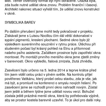
skel. Téměř čtvercový formát byl nyní obráceně. Otázka byla,
zda bude nutné udělat okna znovu. Problém finanční i časový.
Architekt nakonec situaci vyřešil tím, že udělal znovu konstrukci
v okně.
SYMBOLIKA BAREV
Po dalším přerušení jsme mohli tedy pokračovat v projektu.
Získávali jsme s Luisou Nocillou čím dál větší dokonalost v
sypání pigmentů, kreslení plochami. Sedmé okno bylo již
výsledkem suverénního souznění v rytmu práce. Útěchou při
studeném počasí byl krásný pohled na Etnu a přítomnost
našeho psího asistenta. Začátkem prosince bylo zapotřebí okna
montovat. Po montáži prvního menšího okna jsme zjistili změny
v barevnosti. Okno vybledlo, fialová zmizela, žlutá zhnědla.
Zasvěcení bylo určeno na 5. ledna 2014 a teprve krátce před
tím jsem viděl celou práci v plném světle. Na kontrolu přijel
pověřenec Vatikánu, který prošel celou stavbu, zda je vše, jak
má být, a promluvil na konferenci o smyslu nových řešení. Po
zasvěcení jsme se rozhodli první okno nahradit novým. Zůstal
jsem ještě a během týdne jsme udělali novou verzi. Bohužel
zůstala ještě prázdná menší okna, která by potřebovala výplně,
aby se prostor kostela barevně uzavřel. To je úkol pro další roky.