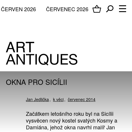
ČERVEN 2026
ČERVENEC 2026
OKNA PRO SICÍLII
Jan Jedlička
k věci
červenec 2014
Začátkem letošního roku byl na Sicílii
vysvěcen nový kostel svatých Kosmy a
Damiána, jehož okna navrhl malíř Jan