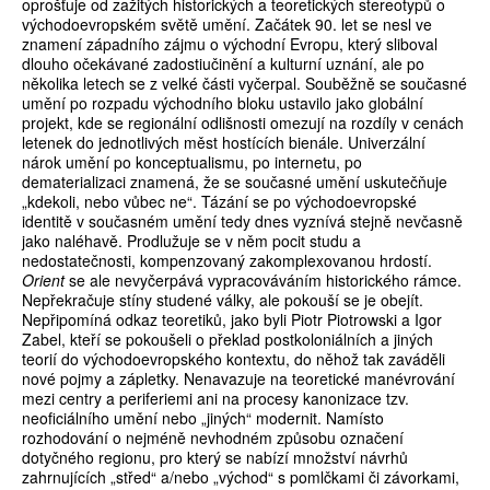
oprošťuje od zažitých historických a teoretických stereotypů o
východoevropském světě umění. Začátek 90. let se nesl ve
znamení západního zájmu o východní Evropu, který sliboval
dlouho očekávané zadostiučinění a kulturní uznání, ale po
několika letech se z velké části vyčerpal. Souběžně se současné
umění po rozpadu východního bloku ustavilo jako globální
projekt, kde se regionální odlišnosti omezují na rozdíly v cenách
letenek do jednotlivých měst hostících bienále. Univerzální
nárok umění po konceptualismu, po internetu, po
dematerializaci znamená, že se současné umění uskutečňuje
„kdekoli, nebo vůbec ne“. Tázání se po východoevropské
identitě v současném umění tedy dnes vyznívá stejně nevčasně
jako naléhavě. Prodlužuje se v něm pocit studu a
nedostatečnosti, kompenzovaný zakomplexovanou hrdostí.
Orient
se ale nevyčerpává vypracováváním historického rámce.
Nepřekračuje stíny studené války, ale pokouší se je obejít.
Nepřipomíná odkaz teoretiků, jako byli Piotr Piotrowski a Igor
Zabel, kteří se pokoušeli o překlad postkoloniálních a jiných
teorií do východoevropského kontextu, do něhož tak zaváděli
nové pojmy a zápletky. Nenavazuje na teoretické manévrování
mezi centry a periferiemi ani na procesy kanonizace tzv.
neoficiálního umění nebo „jiných“ modernit. Namísto
rozhodování o nejméně nevhodném způsobu označení
dotyčného regionu, pro který se nabízí množství návrhů
zahrnujících „střed“ a/nebo „východ“ s pomlčkami či závorkami,