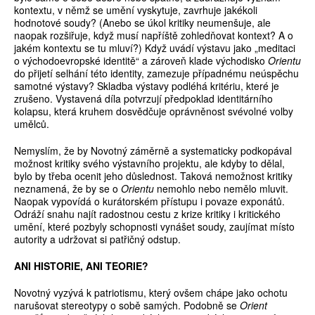
kontextu, v němž se umění vyskytuje, zavrhuje jakékoli
hodnotové soudy? (Anebo se úkol kritiky neumenšuje, ale
naopak rozšiřuje, když musí napříště zohledňovat kontext? A o
jakém kontextu se tu mluví?) Když uvádí výstavu jako „meditaci
o východoevropské identitě“ a zároveň klade východisko
Orientu
do přijetí selhání této identity, zamezuje případnému neúspěchu
samotné výstavy? Skladba výstavy podléhá kritériu, které je
zrušeno. Vystavená díla potvrzují předpoklad identitárního
kolapsu, která kruhem dosvědčuje oprávněnost svévolné volby
umělců.
Nemyslím, že by Novotný záměrně a systematicky podkopával
možnost kritiky svého výstavního projektu, ale kdyby to dělal,
bylo by třeba ocenit jeho důslednost. Taková nemožnost kritiky
neznamená, že by se o
Orientu
nemohlo nebo nemělo mluvit.
Naopak vypovídá o kurátorském přístupu i povaze exponátů.
Odráží snahu najít radostnou cestu z krize kritiky i kritického
umění, které pozbyly schopnosti vynášet soudy, zaujímat místo
autority a udržovat si patřičný odstup.
ANI HISTORIE, ANI TEORIE?
Novotný vyzývá k patriotismu, který ovšem chápe jako ochotu
narušovat stereotypy o sobě samých. Podobně se
Orient