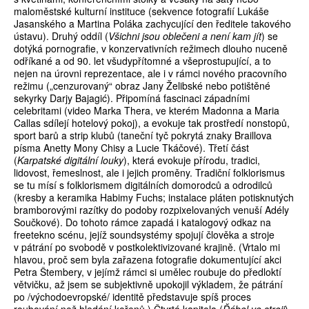
maloměstské kulturní instituce (sekvence fotografií Lukáše
Jasanského a Martina Poláka zachycující den ředitele takového
ústavu). Druhý oddíl (
Všichni jsou oblečeni a není kam jít
) se
dotýká pornografie, v konzervativních režimech dlouho nuceně
odříkané a od 90. let všudypřítomné a všeprostupující, a to
nejen na úrovni reprezentace, ale i v rámci nového pracovního
režimu („cenzurovaný“ obraz Jany Želibské nebo potištěné
sekyrky Darjy Bajagić). Připomíná fascinaci západními
celebritami (video Marka Thera, ve kterém Madonna a Maria
Callas sdílejí hotelový pokoj), a evokuje tak prostředí nonstopů,
sport barů a strip klubů (taneční tyč pokrytá znaky Braillova
písma Anetty Mony Chisy a Lucie Tkáčové). Třetí část
(
Karpatské digitální louky
), která evokuje přírodu, tradici,
lidovost, řemeslnost, ale i jejich proměny. Tradiční folklorismus
se tu mísí s folklorismem digitálních domorodců a odrodilců
(kresby a keramika Habimy Fuchs; instalace pláten potisknutých
bramborovými razítky do podoby rozpixelovaných venuší Adély
Součkové). Do tohoto rámce zapadá i katalogový odkaz na
freetekno scénu, jejíž soundsystémy spojují člověka a stroje
v pátrání po svobodě v postkolektivizované krajině. (Vrtalo mi
hlavou, proč sem byla zařazena fotografie dokumentující akci
Petra Štembery, v jejímž rámci si umělec roubuje do předloktí
větvičku, až jsem se subjektivně upokojil výkladem, že pátrání
po /východoevropské/ identitě představuje spíš proces