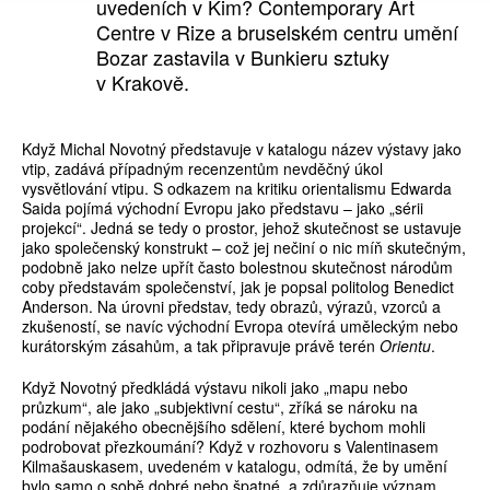
uvedeních v Kim? Contemporary Art
Centre v Rize a bruselském centru umění
Bozar zastavila v Bunkieru sztuky
v Krakově.
Když Michal Novotný představuje v katalogu název výstavy jako
vtip, zadává případným recenzentům nevděčný úkol
vysvětlování vtipu. S odkazem na kritiku orientalismu Edwarda
Saida pojímá východní Evropu jako představu – jako „sérii
projekcí“. Jedná se tedy o prostor, jehož skutečnost se ustavuje
jako společenský konstrukt – což jej nečiní o nic míň skutečným,
podobně jako nelze upřít často bolestnou skutečnost národům
coby představám společenství, jak je popsal politolog Benedict
Anderson. Na úrovni představ, tedy obrazů, výrazů, vzorců a
zkušeností, se navíc východní Evropa otevírá uměleckým nebo
kurátorským zásahům, a tak připravuje právě terén
Orientu
.
Když Novotný předkládá výstavu nikoli jako „mapu nebo
průzkum“, ale jako „subjektivní cestu“, zříká se nároku na
podání nějakého obecnějšího sdělení, které bychom mohli
podrobovat přezkoumání? Když v rozhovoru s Valentinasem
Kilmašauskasem, uvedeném v katalogu, odmítá, že by umění
bylo samo o sobě dobré nebo špatné, a zdůrazňuje význam