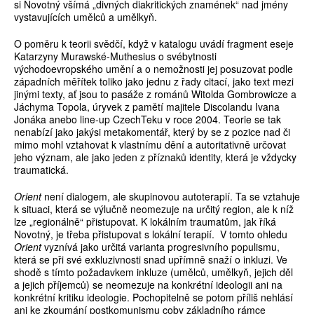
si Novotný všímá „divných diakritických znamének“ nad jmény
vystavujících umělců a umělkyň.
O poměru k teorii svědčí, když v katalogu uvádí fragment eseje
Katarzyny Murawské-Muthesius o svébytnosti
východoevropského umění a o nemožnosti jej posuzovat podle
západních měřítek toliko jako jednu z řady citací, jako text mezi
jinými texty, ať jsou to pasáže z románů Witolda Gombrowicze a
Jáchyma Topola, úryvek z pamětí majitele Discolandu Ivana
Jonáka anebo line-up CzechTeku v roce 2004. Teorie se tak
nenabízí jako jakýsi metakomentář, který by se z pozice nad či
mimo mohl vztahovat k vlastnímu dění a autoritativně určovat
jeho význam, ale jako jeden z příznaků identity, která je vždycky
traumatická.
Orient
není dialogem, ale skupinovou autoterapií. Ta se vztahuje
k situaci, která se výlučně neomezuje na určitý region, ale k níž
lze „regionálně“ přistupovat. K lokálním traumatům, jak říká
Novotný, je třeba přistupovat s lokální terapií. V tomto ohledu
Orient
vyznívá jako určitá varianta progresivního populismu,
která se při své exkluzivnosti snad upřímně snaží o inkluzi. Ve
shodě s tímto požadavkem inkluze (umělců, umělkyň, jejich děl
a jejich příjemců) se neomezuje na konkrétní ideologii ani na
konkrétní kritiku ideologie. Pochopitelně se potom příliš nehlásí
ani ke zkoumání postkomunismu coby základního rámce