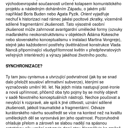
východoevropské současnosti určené kolapsem komunistického
projektu a následným doháněním Západu, o jakém píší
například Boris Buden nebo Agata Pyzik.
Orient
vyjadřuje
nechuť k historizaci nad rámec jakési pocitové zkratky, víceméně
sdílené fragmentární zkušenosti. Tato výsostně osobní
zkušenost může zahrnovat avantgardní umělecké formy (ozvuky
maďarského neokonstruktivismu v objektech Ádáma Kokesche
nebo slovenského konceptualismu v instalaci Martina Vongreje),
stejně jako každodenní postřehy (květináčové konstrukce Vlada
Nancă připomínající všudypřítomnost květin v předpřevratových
veřejných interiérech) a výrazy jakéhosi životního pocitu.
SYNCHRONIZACE?
Ty tam jsou cynismus a utvrzující podvratnost (jak by se snad
dalo přeložit sousloví afirmativní subverze), kterými se
vyznačovalo umění 90. let. Na jejich místa nastupují post-ironie
a nová upřímnost, přičemž oba tyto pojmy by se mohly objevit
v sadě Novotného konceptuálních nástrojů. Nechce poučovat a
nevybízí k rozpravě, ale spíš k jiné citlivosti, uznání sdílené
zkušenosti, jakkoli traumatické a fragmentární. Odvaze
kurátorského návrhu soustředit se více na kontext než na kvalitu
uměleckých děl se vyrovnává jen jeho opatrnost. Pozoruhodně
ohlašuje přelom a zároveň se slabou nadějí na spásnou