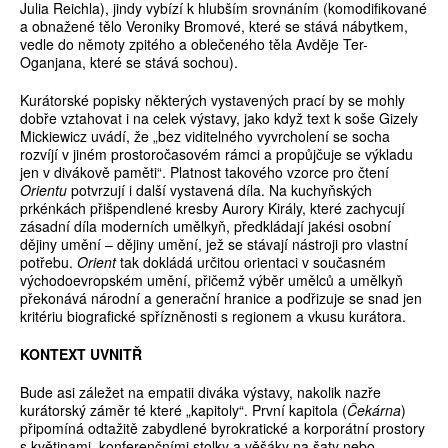
Julia Reichla), jindy vybízí k hlubším srovnáním (komodifikované
a obnažené tělo Veroniky Bromové, které se stává nábytkem,
vedle do němoty zpitého a oblečeného těla Avděje Ter-
Oganjana, které se stává sochou).
Kurátorské popisky některých vystavených prací by se mohly
dobře vztahovat i na celek výstavy, jako když text k soše Gizely
Mickiewicz uvádí, že „bez viditelného vyvrcholení se socha
rozvíjí v jiném prostoročasovém rámci a propůjčuje se výkladu
jen v divákově paměti“. Platnost takového vzorce pro čtení
Orientu
potvrzují i další vystavená díla. Na kuchyňských
prkénkách přišpendlené kresby Aurory Király, které zachycují
zásadní díla moderních umělkyň, předkládají jakési osobní
dějiny umění – dějiny umění, jež se stávají nástroji pro vlastní
potřebu.
Orient
tak dokládá určitou orientaci v současném
východoevropském umění, přičemž výběr umělců a umělkyň
překonává národní a generační hranice a podřizuje se snad jen
kritériu biografické spřízněnosti s regionem a vkusu kurátora.
KONTEXT UVNITŘ
Bude asi záležet na empatii diváka výstavy, nakolik nazře
kurátorský záměr té které „kapitoly“. První kapitola (
Čekárna
)
připomíná odtažitě zabydlené byrokratické a korporátní prostory
s květinami, konferenčními stolky a věšáky na šaty nebo