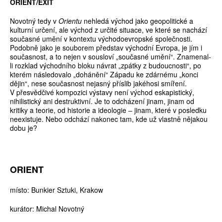
ORIENT/EXIT
Novotný tedy v
Orientu
nehledá východ jako geopolitické a
kulturní určení, ale východ z určité situace, ve které se nachází
současné umění v kontextu východoevropské společnosti.
Podobně jako je souborem představ východní Evropa, je jím i
současnost, a to nejen v sousloví „současné umění“. Znamenal-
li rozklad východního bloku návrat „zpátky z budoucnosti“, po
kterém následovalo „dohánění“ Západu ke zdárnému „konci
dějin“, nese současnost nejasný příslib jakéhosi smíření.
V přesvědčivé kompozici výstavy není východ eskapistický,
nihilistický ani destruktivní. Je to odcházení jinam, jinam od
kritiky a teorie, od historie a ideologie – jinam, které v posledku
neexistuje. Nebo odchází nakonec tam, kde už vlastně nějakou
dobu je?
ORIENT
místo: Bunkier Sztuki, Krakow
kurátor: Michal Novotný