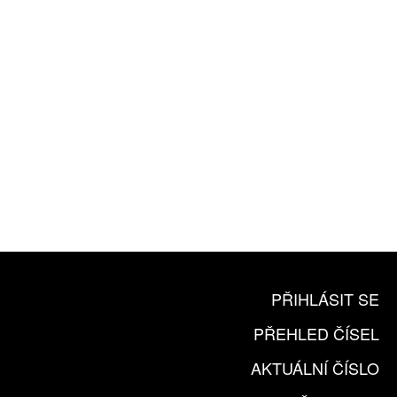
ZA 1100 KČ
10 TIŠTĚNÝCH ČÍSEL
365 DNÍ ONLINE VERZE
ČLENSKÁ KARTA ARTCARD
KOUPIT PŘEDPLATNÉ
PŘIHLÁSIT SE
PŘEHLED ČÍSEL
AKTUÁLNÍ ČÍSLO