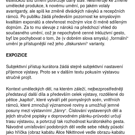
estetickou sílu umění potvrzuje daný stav. Nesměřuje ke změně
umělecké produkce, k novému umění, po jakém volaly
avantgardy, ale spíš ke změně diváckých návyků a recepčních
rámců. Po publiku žádá především pozornost ke smyslovým
kvalitám exponátů a otevřenost možným více či méně sdíleným
dojmům. Za to mu slevuje z nároků na předchozí vhled do
současného umění, což je nepochybně cenné inkluzivní gesto,
byť lze pochybovat o tom, že (v dobrém slova smyslu) „formální“
umění je přístupnější než jeho „diskursivní“ varianty.
EXPOZICE
Subjektivní přístup kurátora žádá stejně subjektivní nastavení
příjemce výstavy. Proto se v dalším textu pokusím výstavou
stručně projít.
Kontext uměleckých děl, na kterém záleží, nejbezprostředněji
představují další díla a především celek výstavy, rozdělené do
pětice „kapitol“, které vytváří pět pomyslných scén, vnitřních
rámců, které zmnožují významové roviny a umožňují jemné
posuny mezi výstavními „žánry“. Číslování vystavených děl a
jejich stručné popisky v doprovodném plánku-průvodci určují
trasu výstavou, a potvrzují tak rozhodnost kurátorského gesta.
Návodné umísťování podobných děl vedle sebe někdy působí
jako hříčka (obraz kabátu Alice Nikitinové vedle obrazu-kabátu