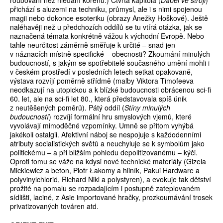
roubování než hledání kořenů.) Čtvrtá kapitola (
Ďábel ve stroji
)
přichází s aluzemi na techniku, průmysl, ale i s nimi spojenou
magii nebo dokonce esoteriku (obrazy Anežky Hoškové). Ještě
naléhavěji než u předchozích oddílů se tu vtírá otázka, jak se
naznačená témata konkrétně vážou k východní Evropě. Nebo
tahle neurčitost záměrně směřuje k určité – snad jen
v náznacích místně specifické – obecnosti? Zkoumání minulých
budoucností, s jakým se spotřebitelé současného umění mohli i
v českém prostředí v posledních letech setkat opakovaně,
výstava rozvíjí poměrně střídmě (malby Viktora Timofeeva
neodkazují na utopickou a k blízké budoucnosti obrácenou sci-fi
60. let, ale na sci-fi let 80., která představovala spíš únik
z neutěšených poměrů). Pátý oddíl (
Stíny minulých
budoucností
) rozvíjí formální hru smyslových vjemů, které
vyvolávají mimoděčné vzpomínky. Umně se přitom vyhýbá
jakékoli ostalgii. Afektivní náboj se nespojuje s každodenními
atributy socialistických světů a neuchyluje se k symbolům jako
politickému – a při bližším pohledu depolitizovanému – kýči.
Oproti tomu se váže na kdysi nové technické materiály (Gizela
Mickiewicz a beton, Piotr Łakomy a hliník, Pakui Hardware a
polyvinylchlorid, Richard Nikl a polystyren), a evokuje tak dětství
prožité na pomalu se rozpadajícím i postupně zateplovaném
sídlišti, laciné, z Asie importované hračky, prozkoumávání trosek
privatizovaných továren atd.