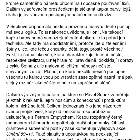
kromě samotného námětu připomíná i občasné používání fixů.
Dalším vyjadřovacím prostředkem je stékaná kapka barvy, jejíž
dráha je ovlivňována postupným natáčením podložky.
V Šebkově případě ale nejde o prázdnou manýru, tento postup
má svou logiku. To si nakonec uvědomuje i on: „Na tekoucí
kapku barvy nemá samozřejmě patent nikdo, je to pořád jen
technika. Ale tady má opodstatnění, protože jde o ztělesnění
špíny ulice, kde tečou chcanky, déšt, tegy, prostě všechno.“
Fakt, že špína jako věc, která charakterizuje dnešní město,
respektive civilizaci, u něj hraje roli pravidelně, dokládají i obrazy
z cyklu Špína z ulic malované letitými nánosy nečistot
smývanými ze zdí. Plátno, na které několik měsíců postupně
všechnu tu kalnou vodu po vrstvách zase zpětně natírá, má pak
stejný rozměr jako očištěné pole na zaprášené stěně.
Dalším výrazným tématem, na které se Pavel Šebek zaměřuje,
je vztah k reklamě, jejím nosičům a koneckonců i produktům,
kolem nichž se točí. Celkem jednoznačně o jeho názorech
svědčí projekt
Řez
, který od loňského roku průběžně
uskutečňuje s Petrem Emptychem. Kosou rozpáraný černý
monochrom billboardu nepotřebuje další připomínky. Oblast
grantové a subvenční politiky zase komentuje výlepová akce
Umění 89–11
. Také plakáty s upoutávkou na neexistující
výstavu, kterou provázejí loga institucí shromážděná v lince pod