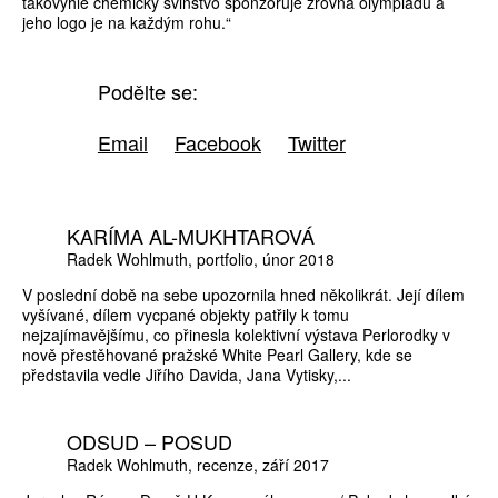
takovýhle chemický svinstvo sponzoruje zrovna olympiádu a
jeho logo je na každým rohu.“
Podělte se:
Email
Facebook
Twitter
KARÍMA AL-MUKHTAROVÁ
Radek Wohlmuth
portfolio
únor 2018
V poslední době na sebe upozornila hned několikrát. Její dílem
vyšívané, dílem vycpané objekty patřily k tomu
nejzajímavějšímu, co přinesla kolektivní výstava Perlorodky v
nově přestěhované pražské White Pearl Gallery, kde se
představila vedle Jiřího Davida, Jana Vytisky,...
ODSUD – POSUD
Radek Wohlmuth
recenze
září 2017