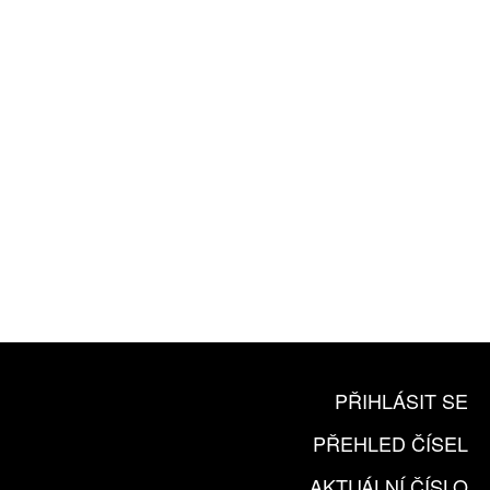
ZA 1100 KČ
10 TIŠTĚNÝCH ČÍSEL
365 DNÍ ONLINE VERZE
ČLENSKÁ KARTA ARTCARD
KOUPIT PŘEDPLATNÉ
PŘIHLÁSIT SE
PŘEHLED ČÍSEL
AKTUÁLNÍ ČÍSLO