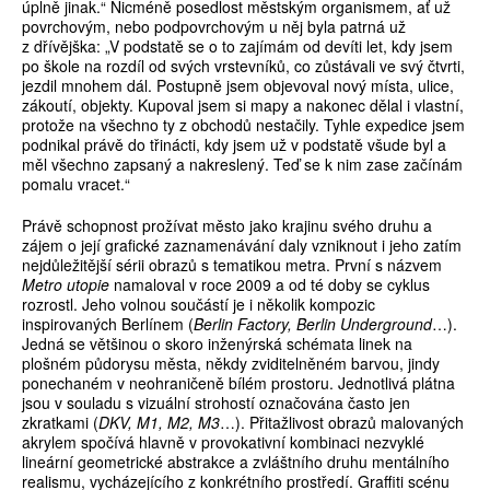
úplně jinak.“ Nicméně posedlost městským organismem, ať už
povrchovým, nebo podpovrchovým u něj byla patrná už
z dřívějška: „V podstatě se o to zajímám od devíti let, kdy jsem
po škole na rozdíl od svých vrstevníků, co zůstávali ve svý čtvrti,
jezdil mnohem dál. Postupně jsem objevoval nový místa, ulice,
zákoutí, objekty. Kupoval jsem si mapy a nakonec dělal i vlastní,
protože na všechno ty z obchodů nestačily. Tyhle expedice jsem
podnikal právě do třinácti, kdy jsem už v podstatě všude byl a
měl všechno zapsaný a nakreslený. Teď se k nim zase začínám
pomalu vracet.“
Právě schopnost prožívat město jako krajinu svého druhu a
zájem o její grafické zaznamenávání daly vzniknout i jeho zatím
nejdůležitější sérii obrazů s tematikou metra. První s názvem
Metro utopie
namaloval v roce 2009 a od té doby se cyklus
rozrostl. Jeho volnou součástí je i několik kompozic
inspirovaných Berlínem (
Berlin Factory, Berlin Underground
…).
Jedná se většinou o skoro inženýrská schémata linek na
plošném půdorysu města, někdy zviditelněném barvou, jindy
ponechaném v neohraničeně bílém prostoru. Jednotlivá plátna
jsou v souladu s vizuální strohostí označována často jen
zkratkami (
DKV, M1, M2, M3
…). Přitažlivost obrazů malovaných
akrylem spočívá hlavně v provokativní kombinaci nezvyklé
lineární geometrické abstrakce a zvláštního druhu mentálního
realismu, vycházejícího z konkrétního prostředí. Graffiti scénu