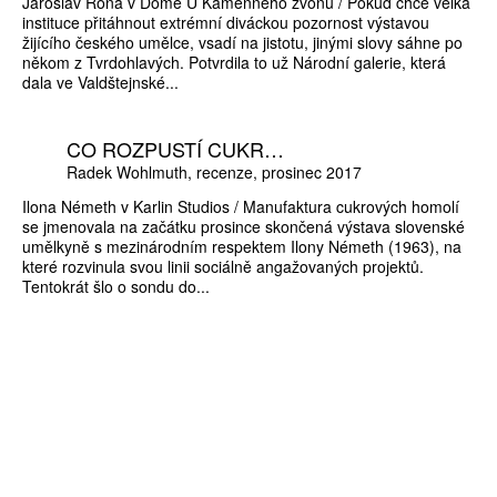
Jaroslav Róna v Domě U Kamenného zvonu / Pokud chce velká
instituce přitáhnout extrémní diváckou pozornost výstavou
žijícího českého umělce, vsadí na jistotu, jinými slovy sáhne po
někom z Tvrdohlavých. Potvrdila to už Národní galerie, která
dala ve Valdštejnské...
CO ROZPUSTÍ CUKR…
Radek Wohlmuth
recenze
prosinec 2017
Ilona Németh v Karlin Studios / Manufaktura cukrových homolí
se jmenovala na začátku prosince skončená výstava slovenské
umělkyně s mezinárodním respektem Ilony Németh (1963), na
které rozvinula svou linii sociálně angažovaných projektů.
Tentokrát šlo o sondu do...
ZÍSKEJTE
ROČNÍ PŘEDPLATNÉ