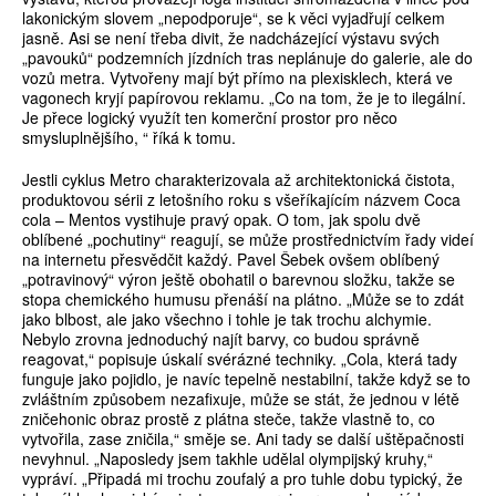
lakonickým slovem „nepodporuje“, se k věci vyjadřují celkem
jasně. Asi se není třeba divit, že nadcházející výstavu svých
„pavouků“ podzemních jízdních tras neplánuje do galerie, ale do
vozů metra. Vytvořeny mají být přímo na plexisklech, která ve
vagonech kryjí papírovou reklamu. „Co na tom, že je to ilegální.
Je přece logický využít ten komerční prostor pro něco
smysluplnějšího, “ říká k tomu.
Jestli cyklus Metro charakterizovala až architektonická čistota,
produktovou sérii z letošního roku s všeříkajícím názvem Coca
cola – Mentos vystihuje pravý opak. O tom, jak spolu dvě
oblíbené „pochutiny“ reagují, se může prostřednictvím řady videí
na internetu přesvědčit každý. Pavel Šebek ovšem oblíbený
„potravinový“ výron ještě obohatil o barevnou složku, takže se
stopa chemického humusu přenáší na plátno. „Může se to zdát
jako blbost, ale jako všechno i tohle je tak trochu alchymie.
Nebylo zrovna jednoduchý najít barvy, co budou správně
reagovat,“ popisuje úskalí svérázné techniky. „Cola, která tady
funguje jako pojidlo, je navíc tepelně nestabilní, takže když se to
zvláštním způsobem nezafixuje, může se stát, že jednou v létě
zničehonic obraz prostě z plátna steče, takže vlastně to, co
vytvořila, zase zničila,“ směje se. Ani tady se další uštěpačnosti
nevyhnul. „Naposledy jsem takhle udělal olympijský kruhy,“
vypráví. „Připadá mi trochu zoufalý a pro tuhle dobu typický, že