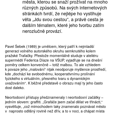
města, kterou se snaží prožívat na mnoho
různých způsobů. Na svých internetových
stránkách tvrdí, že nejlépe ho vystihuje
věta „Jdu svou cestou“, a právě cesta je
dalším tématem, které jeho tvorbu zatím
nerozlučně provází.
Pavel Šebek (1989) je umělcem, který patří k nejmladší
generaci volného autorského okruhu semknutého kolem
pražské Trafačky. Přestože momentálně studuje v ateliéru
supermédií Federica Díaze na VŠUP, vyjadřuje se na dnešní
poměry celkem konvenčně – totiž malbou. To ale vzhledem
k povaze jeho „malování“ nijak neodporuje myšlence prostředí,
kde „dochází ke svobodnému, kooperativnímu prolínání
fyzického s virtuálním, přesného tvaru s dynamickým
uvažováním“. K běžné představě o obrazu mají ty jeho často
dost daleko.
Neortodoxní přístupy předznamenaly i neortodoxní začátky –
jedním slovem: graffiti. „Grafáče jsem začal dělat ve třinácti,“
vysvětluje, „což mimochodem taky znamenalo poznávat město
v naprosto odlišný rovině než dřív, a to v noci, a chápat místa