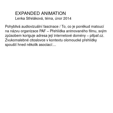
EXPANDED ANIMATION
Lenka Střeláková
téma
únor 2014
Pohyblivá audiovizuální fascinace / To, co je poněkud matoucí
na názvu organizace PAF – Přehlídka animovaného filmu, svým
způsobem koriguje adresa její internetové domény – pifpaf.cz.
Zvukomalebné citoslovce v kontextu olomoucké přehlídky
spouští hned několik asociací:...
ZÍSKEJTE
ROČNÍ PŘEDPLATNÉ
ZA 1100 KČ