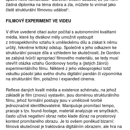
žádná diplomka na téma dobra a zla, můžete to vnímat jako
čistě strukturální filmovou událost“.
FILMOVÝ EXPERIMENT VE VIDEU
V dříve uvedené citaci autor počítal s autonomními kvalitami
média, které by divákovi měly umožnit vystoupit
z introspektivního vztahu k uměleckému dílu a získat k němu
určitý, řekněme kritický odstup. Společně s jeho odkazem ke
strukturální povaze díla a vzhledem ke skutečnosti, že Gordon
se zabývá tvůrčí apropriací filmového materiálu, se tedy musí
otevřít otázka vztahu Gordonovy tvorby a (jistých žánrů)
experimentálního filmu. Některé z jeho videoprojekcí totiž
vskutku působí jako svého druhu digitální pandán či vzpomínka
na strukturální film, potažmo i expanded cinema.
Reflexe daných kvalit média a existence schématu, na jehož
základě je film (znovu) vystavěn, jsou doménou strukturálního
filmu, jehož formální postupy jsou v umělcově tvorbě
jednoznačně identifikovatelné. Manipuluje promítací tempo,
pracuje s tzv. found-footage, materiál analyzuje ve smyčkách,
často užívá negativní obraz nebo klade důraz na prostorový
kontext promítaného obrazu. Je to ovšem poněkud bizarní:
filmová skutečnost je traktována digitálním obrazem, ale hra na