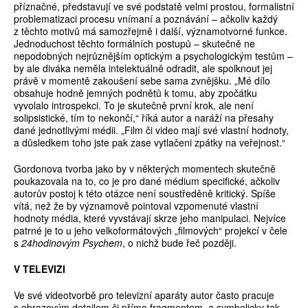
příznačné, představují ve své podstatě velmi prostou, formalistní
problematizaci procesu vnímaní a poznávání – ačkoliv každý
z těchto motivů má samozřejmě i další, významotvorné funkce.
Jednoduchost těchto formálních postupů – skutečně ne
nepodobných nejrůznějším optickým a psychologickým testům –
by ale diváka neměla intelektuálně odradit, ale spolknout jej
právě v momentě zakoušení sebe sama zvnějšku. „Mé dílo
obsahuje hodně jemných podnětů k tomu, aby zpočátku
vyvolalo introspekci. To je skutečně první krok, ale není
solipsistické, tím to nekončí,“ říká autor a naráží na přesahy
dané jednotlivými médii. „Film či video mají své vlastní hodnoty,
a důsledkem toho jste pak zase vytlačeni zpátky na veřejnost.“
Gordonova tvorba jako by v některých momentech skutečně
poukazovala na to, co je pro dané médium specifické, ačkoliv
autorův postoj k této otázce není soustředěně kritický. Spíše
vítá, než že by významově pointoval vzpomenuté vlastní
hodnoty média, které vyvstávají skrze jeho manipulaci. Nejvíce
patrné je to u jeho velkoformátových „filmových“ projekcí v čele
s
24hodinovým Psychem
, o nichž bude řeč později.
V TELEVIZI
Ve své videotvorbě pro televizní aparáty autor často pracuje
s obrazovým detailem či přímo fragmentem, a symbolicky tak