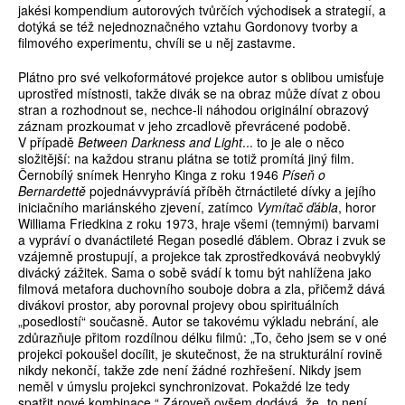
jakési kompendium autorových tvůrčích východisek a strategií, a
dotýká se též nejednoznačného vztahu Gordonovy tvorby a
filmového experimentu, chvíli se u něj zastavme.
Plátno pro své velkoformátové projekce autor s oblibou umisťuje
uprostřed místnosti, takže divák se na obraz může dívat z obou
stran a rozhodnout se, nechce-li náhodou originální obrazový
záznam prozkoumat v jeho zrcadlově převrácené podobě.
V případě
Between Darkness and Light
... to je ale o něco
složitější: na každou stranu plátna se totiž promítá jiný film.
Černobílý snímek Henryho Kinga z roku 1946
Píseň o
Bernardettě
pojednávvyprávíá příběh čtrnáctileté dívky a jejího
iniciačního mariánského zjevení, zatímco
Vymítač ďábla
, horor
Williama Friedkina z roku 1973, hraje všemi (temnými) barvami
a vypráví o dvanáctileté Regan posedlé ďáblem. Obraz i zvuk se
vzájemně prostupují, a projekce tak zprostředkovává neobvyklý
divácký zážitek. Sama o sobě svádí k tomu být nahlížena jako
filmová metafora duchovního souboje dobra a zla, přičemž dává
divákovi prostor, aby porovnal projevy obou spirituálních
„posedlostí“ současně. Autor se takovému výkladu nebrání, ale
zdůrazňuje přitom rozdílnou délku filmů: „To, čeho jsem se v oné
projekci pokoušel docílit, je skutečnost, že na strukturální rovině
nikdy nekončí, takže zde není žádné rozhřešení. Nikdy jsem
neměl v úmyslu projekci synchronizovat. Pokaždé lze tedy
spatřit nové kombinace.“ Zároveň ovšem dodává, že „to není