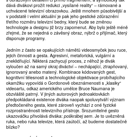
dává divákovi prožít redukci „vysílané reality“ – rámované a
uchvácené televizní obrazovkou. Ještě mnohem působivější a
v podstatě i velmi aktuální je pak jeho gestické zdůraznění
třetího rozměru televizní bedny, který bude se změnou
technologie a designu již brzy zapomenut. Aby bylo ještě méně
zřejmé, že se nejedná o závěsný obraz, nýbrž o přijímač, který
disponuje programy.
Jedním z často se opakujících námětů videosmyček jsou ruce,
jejich činnosti a gesta. Agresivní, metaforická, vulgární a
zneklidňující. Některá zachycují proces, z něhož je divák
vyloučen až na samý okraj diváctví – nechápající, ztrapňovaný,
ignorovaný anebo matený. Kombinace kódovaných gest,
kognitivní tělesnosti a technologické objektivace probíhajícího
okamžiku vypovídá o Gordonově obeznámenosti s „klasiky“
videoartu, odkaz amerického umělce Bruce Naumana je
obzvláště patrný. V jiných autorových jednoaktovkách
předpokládaná existence diváka naopak spoluvytváří význam
předtočeného gesta, které zároveň vychází z oné fyzické
rozprostraněnosti televizního přístroje. Srozumitelné gesto
ukazováčku přivolává diváka:
poškrábej sem
. Je to uvězněná
ruka, nebo ruka televize, která zaútočí, až budeme dostatečně
blízko?