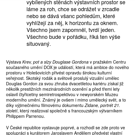
vybílených stěnách výstavních prostor se
láme za roh, chce se odrážet v zrcadle
nebo se dává všanc pohledům, které
vyhlížejí za něj, k horizontu za oknem.
Všechno jsem zapomněl, tvrdí jeden.
Všechno bude v pořádku, říká ten výše
situovaný.
Výstava
Krev, pot a slzy Douglase Gordona
v pražském Centru
současného umění DOX je událostí, která má ambice do nového
prostoru v Holešovicích přivést opravdu širokou kulturní
veřejnost. Skotský rodák a světově proslulý vizuální umělec
Douglas Gordon za svou zhruba dvacetiletou kariéru získal již
několik prestižních mezinárodních ocenění a před třemi lety
oslavil čtyřicetiny semiretrospektivou v newyorském Muzeu
moderního umění. Známý je ovšem i mimo umělecký svět, a to
díky výjimečnému filmovému dokumentu
Zidane, portrét 21.
století
, který realizoval společně s francouzským výtvarníkem
Philippem Parrenou.
V České republice vystavuje poprvé, a rozhodl se zde proto ve
spolupráci s kurátorem Jaroslavem Andělem předvést vlastní