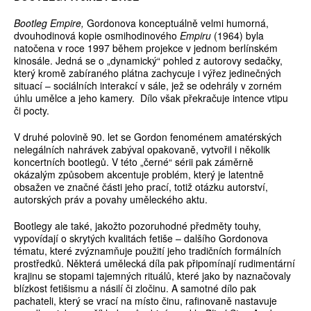
Bootleg Empire,
Gordonova konceptuálně velmi humorná,
dvouhodinová kopie osmihodinového
Empiru
(1964) byla
natočena v roce 1997 během projekce v jednom berlínském
kinosále. Jedná se o „dynamický“ pohled z autorovy sedačky,
který kromě zabíraného plátna zachycuje i výřez jedinečných
situací – sociálních interakcí v sále, jež se odehrály v zorném
úhlu umělce a jeho kamery. Dílo však překračuje intence vtipu
či pocty.
V druhé polovině 90. let se Gordon fenoménem amatérských
nelegálních nahrávek zabýval opakovaně, vytvořil i několik
koncertních bootlegů. V této „černé“ sérii pak záměrně
okázalým způsobem akcentuje problém, který je latentně
obsažen ve značné části jeho prací, totiž otázku autorství,
autorských práv a povahy uměleckého aktu.
Bootlegy ale také, jakožto pozoruhodné předměty touhy,
vypovídají o skrytých kvalitách fetiše – dalšího Gordonova
tématu, které zvýznamňuje použití jeho tradičních formálních
prostředků. Některá umělecká díla pak připomínají rudimentární
krajinu se stopami tajemných rituálů, které jako by naznačovaly
blízkost fetišismu a násilí či zločinu. A samotné dílo pak
pachateli, který se vrací na místo činu, rafinovaně nastavuje