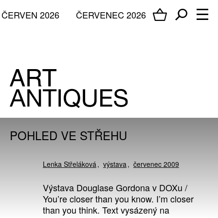
ČERVEN 2026
ČERVENEC 2026
POHLED VE STŘEHU
Lenka Střeláková
výstava
červenec 2009
Výstava Douglase Gordona v DOXu /
You’re closer than you know. I’m closer
than you think. Text vysázený na