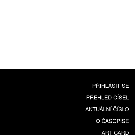
10 TIŠTĚNÝCH ČÍSEL
365 DNÍ ONLINE VERZE
ČLENSKÁ KARTA ARTCARD
KOUPIT PŘEDPLATNÉ
PŘIHLÁSIT SE
PŘEHLED ČÍSEL
AKTUÁLNÍ ČÍSLO
O ČASOPISE
ART CARD