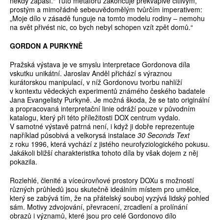
někdy zápasí.“ Tuto metaforu zakončuje překvapivě citlivým,
prostým a mimořádně sebeuvědomělým tvůrčím imperativem:
„Moje dílo v zásadě funguje na tomto modelu rodiny – nemohu
na svět přivést nic, co bych nebyl schopen vzít zpět domů.“
GORDON A PURKYNĚ
Pražská výstava je ve smyslu interpretace Gordonova díla
vskutku unikátní. Jaroslav Anděl přichází s výraznou
kurátorskou manipulací, v níž Gordonovu tvorbu nahlíží
v kontextu vědeckých experimentů známého českého badatele
Jana Evangelisty Purkyně. Je možná škoda, že se tato originální
a propracovaná interpretační linie odráží pouze v původním
katalogu, který při této příležitosti DOX centrum vydalo.
V samotné výstavě patrná není, i když ji dobře reprezentuje
například působivá a velkorysá instalace
30 Seconds Text
z roku 1996, která vychází z jistého neurofyziologického pokusu.
Jakákoli bližší charakteristika tohoto díla by však dojem z něj
pokazila.
Rozlehlé, členité a víceúrovňové prostory DOXu s možností
různých průhledů jsou skutečně ideálním místem pro umělce,
který se zabývá tím, že na přátelský souboj vyzývá lidský pohled
sám. Motivy zdvojování, převracení, zrcadlení a prolínání
obrazů i významů, které jsou pro celé Gordonovo dílo