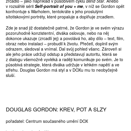
zrcadlo – jako například v působivém cyklu
Blind Star
. Anebo
v rozsáhlé sérii
Self-portrait of you + me
, v níž se Gordon opět
konfrontuje s Warholem, tentokráte s jeho proslulými
sítotiskovými portréty, které propaluje a doplňuje zrcadlem.
Zde je snad již dostatečně patrné, že Gordon je ve svém výrazu
pozoruhodně konzistentní, diváka oslovuje, nebo na něj
dokonce ukazuje (zrcadlí jej) a povolává ho, aby dílo – text, film,
obraz nebo instalaci – probudil k životu. Přečetl, doplnil svým
odrazem, sledoval a vnímal. Dal svůj pohled všanc. Zároveň si
ale jeho práce udržují odstup a představují autoritu, která se
z dialogu všemožně vyvléká a raději komunikuje po svém. Je to
působivá strategie, která diváka udržuje v lehkém napětí a ve
střehu. Douglas Gordon má styl a v DOXu mu to neobyčejně
sluší.
DOUGLAS GORDON: KREV, POT A SLZY
pořadatel: Centrum současného umění DOX