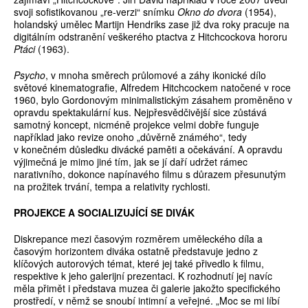
svoji sofistikovanou „re-verzi“ snímku
Okno do dvora
(1954),
holandský umělec Martijn Hendriks zase již dva roky pracuje na
digitálním odstranění veškerého ptactva z Hitchcockova hororu
Ptáci
(1963).
Psycho
, v mnoha směrech průlomové a záhy ikonické dílo
světové kinematografie, Alfredem Hitchcockem natočené v roce
1960, bylo Gordonovým minimalistickým zásahem proměněno v
opravdu spektakulární kus. Nejpřesvědčivější sice zůstává
samotný koncept, nicméně projekce velmi dobře funguje
například jako revize onoho „důvěrně známého“, tedy
v konečném důsledku divácké paměti a očekávání. A opravdu
výjimečná je mimo jiné tím, jak se jí daří udržet rámec
narativního, dokonce napínavého filmu s důrazem přesunutým
na prožitek trvání, tempa a relativity rychlosti.
PROJEKCE A SOCIALIZUJÍCÍ SE DIVÁK
Diskrepance mezi časovým rozměrem uměleckého díla a
časovým horizontem diváka ostatně představuje jedno z
klíčových autorových témat, které jej také přivedlo k filmu,
respektive k jeho galerijní prezentaci. K rozhodnutí jej navíc
měla přimět i představa muzea či galerie jakožto specifického
prostředí, v němž se snoubí intimní a veřejné. „Moc se mi líbí