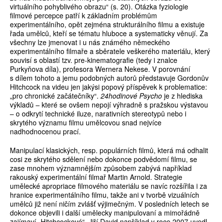
virtuálního pohyblivého obrazu“ (s. 20). Otázka fyziologie
filmové percepce patří k základním problémům
experimentálního, opět zejména strukturálního filmu a existuje
řada umělců, kteří se tématu hluboce a systematicky věnují. Za
všechny lze jmenovat i u nás známého německého
experimentálního filmaře a sběratele veškerého materiálu, který
souvisí s oblastí tzv. pre-kinematografie (tedy i znalce
Purkyňova díla), profesora Wernera Nekese. V porovnání
s dílem tohoto a jemu podobných autorů představuje Gordonův
Hitchcock na videu jen jakýsi popový příspěvek k problematice:
„pro chronické začátečníky“.
24hodinové Psycho
je z hlediska
výkladů – které se ovšem nepojí výhradně s pražskou výstavou
– o odkrytí technické iluze, narativních stereotypů nebo i
skrytého významu filmu umělcovou snad nejvíce
nadhodnocenou prací.
Manipulací klasických, resp. populárních filmů, která má odhalit
cosi ze skrytého sdělení nebo dokonce podvědomí filmu, se
zase mnohem významnějším způsobem zabývá například
rakouský experimentální filmař Martin Arnold. Strategie
umělecké apropriace filmového materiálu se navíc rozšířila i za
hranice experimentálního filmu, takže ani v tvorbě vizuálních
umělců již není ničím zvlášť výjimečným. V posledních letech se
dokonce objevili i další umělecky manipulovaní a mimořádně
zajímaví „Hitchcockové“. Jiří David například v roce 2007 uvedl