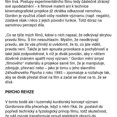
film trvá. Postupy experimentálního filmu tedy částečně ztrácejí
své opodstatnění – k filmové materii ani k technice
kinematografické projekce již zkrátka odkazovat nemohou.
Gordon je využívá zčásti coby nositele významu (např. negativ),
zůstává však i něco z jejich původní funkce. Totiž důraz na
samotnou percepci díla.
„Co se týče mých filmů, kdosi o nich napsal, že odkrývají skrytou
pravdu filmu. S tím nesouhlasím. Myslím, že neodkrývají
pravdu, ale že vás přimějí si uvědomit, že to, co jste viděli,
pravda není. Takže je tam spousta provokace a pochybností a
také jistá zodpovědnost, k níž je divák povolán, aby v něčem
důvěrně známém spatřil nový význam.“ Gordon mění smysl
„filmového“ materiálu a projekce samé tím, že je manipuluje,
zdvojuje, převrací nebo – jako je tomu u jeho slavného
24hodinového Psycha
z roku 1993
–
zpomaluje a roztahuje tak,
aby se divák přestal dívat na film a začal se dívat na to, že se
dívá.
PSYCHO REVIZE
V tomto bodě ale i tuzemský kurátorský koncept význam
Gordonova díla přeceňuje, když o něm říká, že „postavil do
popředí technický a fyziologický princip filmu, totiž skutečnost,
že náš mozek transformuje proud statických obrazů do