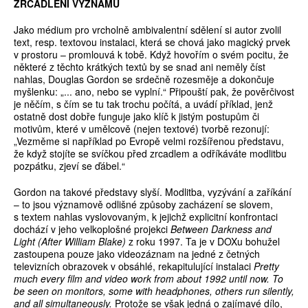
ZRCADLENÍ VÝZNAMŮ
Jako médium pro vrcholně ambivalentní sdělení si autor zvolil
text, resp. textovou instalaci, která se chová jako magický prvek
v prostoru – promlouvá k tobě. Když hovořím o svém pocitu, že
některé z těchto krátkých textů by se snad ani neměly číst
nahlas, Douglas Gordon se srdečně rozesměje a dokončuje
myšlenku: „... ano, nebo se vyplní.“ Připouští pak, že pověrčivost
je něčím, s čím se tu tak trochu počítá, a uvádí příklad, jenž
ostatně dost dobře funguje jako klíč k jistým postupům či
motivům, které v umělcově (nejen textové) tvorbě rezonují:
„Vezměme si například po Evropě velmi rozšířenou představu,
že když stojíte se svíčkou před zrcadlem a odříkáváte modlitbu
pozpátku, zjeví se ďábel.“
Gordon na takové představy slyší. Modlitba, vyzývání a zaříkání
– to jsou významově odlišné způsoby zacházení se slovem,
s textem nahlas vyslovovaným, k jejichž explicitní konfrontaci
dochází v jeho velkoplošné projekci
Between Darkness and
Light (After William Blake)
z roku 1997. Ta je v DOXu bohužel
zastoupena pouze jako videozáznam na jedné z četných
televizních obrazovek v obsáhlé, rekapitulující instalaci
Pretty
much every film and video work from about 1992 until now. To
be seen on monitors, some with headphones, others run silently,
and all simultaneously.
Protože se však jedná o zajímavé dílo,