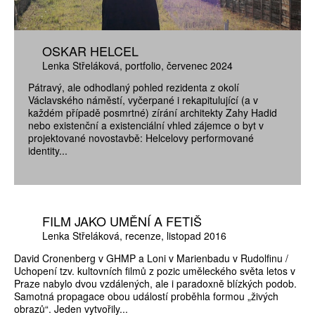
OSKAR HELCEL
Lenka Střeláková
portfolio
červenec 2024
Pátravý, ale odhodlaný pohled rezidenta z okolí
Václavského náměstí, vyčerpané i rekapitulující (a v
každém případě posmrtné) zírání architekty Zahy Hadid
nebo existenční a existenciální vhled zájemce o byt v
projektované novostavbě: Helcelovy performované
identity...
FILM JAKO UMĚNÍ A FETIŠ
Lenka Střeláková
recenze
listopad 2016
David Cronenberg v GHMP a Loni v Marienbadu v Rudolfinu /
Uchopení tzv. kultovních filmů z pozic uměleckého světa letos v
Praze nabylo dvou vzdálených, ale i paradoxně blízkých podob.
Samotná propagace obou událostí proběhla formou „živých
obrazů“. Jeden vytvořily...