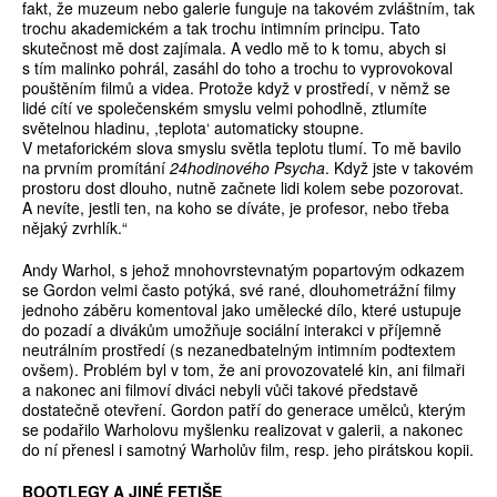
fakt, že muzeum nebo galerie funguje na takovém zvláštním, tak
trochu akademickém a tak trochu intimním principu. Tato
skutečnost mě dost zajímala. A vedlo mě to k tomu, abych si
s tím malinko pohrál, zasáhl do toho a trochu to vyprovokoval
pouštěním filmů a videa. Protože když v prostředí, v němž se
lidé cítí ve společenském smyslu velmi pohodlně, ztlumíte
světelnou hladinu, ,teplota‘ automaticky stoupne.
V metaforickém slova smyslu světla teplotu tlumí. To mě bavilo
na prvním promítání
24hodinového Psycha
. Když jste v takovém
prostoru dost dlouho, nutně začnete lidi kolem sebe pozorovat.
A nevíte, jestli ten, na koho se díváte, je profesor, nebo třeba
nějaký zvrhlík.“
Andy Warhol, s jehož mnohovrstevnatým popartovým odkazem
se Gordon velmi často potýká, své rané, dlouhometrážní filmy
jednoho záběru komentoval jako umělecké dílo, které ustupuje
do pozadí a divákům umožňuje sociální interakci v příjemně
neutrálním prostředí (s nezanedbatelným intimním podtextem
ovšem). Problém byl v tom, že ani provozovatelé kin, ani filmaři
a nakonec ani filmoví diváci nebyli vůči takové představě
dostatečně otevření. Gordon patří do generace umělců, kterým
se podařilo Warholovu myšlenku realizovat v galerii, a nakonec
do ní přenesl i samotný Warholův film, resp. jeho pirátskou kopii.
BOOTLEGY A JINÉ FETIŠE