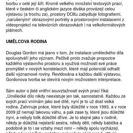
tvorbu v celé její šíři. Kromě velkého množství textových prací,
které v českém či anglickém jazyce diváka provázejí celou
výstavou (a trochu za), prostory DOXu zabydluje fotografiemi,
„narušenými“ obrazovými portréty a prostorovými instalacemi z
videoprojekcí na televizních obrazovkách i na velkoformátových
plátnech.
UMĚLCOVA RODINA
Douglas Gordon má jasno v tom, že instalace uměleckého díla
spoluvytváří jeho význam. Pečlivě proto zvažuje propozice
každého výstavního prostoru a využívá možnosti své práce
promýšlet v nových konstelacích, které mají potenciál odhalit
další významové roviny. Revidována s každou další výstavou,
Gordonova tvorba se otevírá novým možnostem interpretace.
Sám autor o jisté vnitřní souvztažnosti svých prací říká:
„Umělecké dílo nikdy neexistuje jen tak, samostatně. Každou ze
svých prací vnímám jako své dítě, nyní je to už dost velká
rodina. Zahrnuje práce, které byly důležité v roce 1993, a v roce
2009 již nemají takovou váhu, a pak zase ty, které jsou důležité
nyní, a nebyly tolik důležité dříve. Je to stejné jako v rodině,
někdy je důležitá nejstarší sestra, někdy děti, někdy babička a
podobně je to i se vztahy mezi nimi – někdy spolu vycházejí,