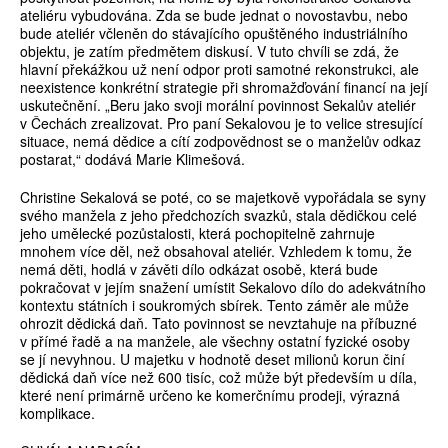
ateliéru vybudována. Zda se bude jednat o novostavbu, nebo
bude ateliér včleněn do stávajícího opuštěného industriálního
objektu, je zatím předmětem diskusí. V tuto chvíli se zdá, že
hlavní překážkou už není odpor proti samotné rekonstrukci, ale
neexistence konkrétní strategie při shromažďování financí na její
uskutečnění. „Beru jako svoji morální povinnost Sekalův ateliér
v Čechách zrealizovat. Pro paní Sekalovou je to velice stresující
situace, nemá dědice a cítí zodpovědnost se o manželův odkaz
postarat,“ dodává Marie Klimešová.
Christine Sekalová se poté, co se majetkově vypořádala se syny
svého manžela z jeho předchozích svazků, stala dědičkou celé
jeho umělecké pozůstalosti, která pochopitelně zahrnuje
mnohem více děl, než obsahoval ateliér. Vzhledem k tomu, že
nemá děti, hodlá v závěti dílo odkázat osobě, která bude
pokračovat v jejím snažení umístit Sekalovo dílo do adekvátního
kontextu státních i soukromých sbírek. Tento záměr ale může
ohrozit dědická daň. Tato povinnost se nevztahuje na příbuzné
v přímé řadě a na manžele, ale všechny ostatní fyzické osoby
se jí nevyhnou. U majetku v hodnotě deset milionů korun činí
dědická daň více než 600 tisíc, což může být především u díla,
které není primárně určeno ke komerčnímu prodeji, výrazná
komplikace.