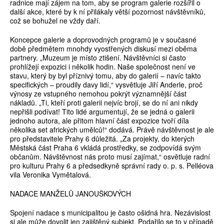
radnice mají zájem na tom, aby se program galerie rozšířil o
další akce, které by k ní přilákaly větší pozornost návštěvníků,
což se bohužel ne vždy daří.
Koncepce galerie a doprovodných programů je v současné
době předmětem mnohdy vyostřených diskusí mezi oběma
partnery. „Muzeum je místo ztišení. Návštěvníci si často
prohlížejí expozici i několik hodin. Naše společnost není ve
stavu, který by byl příznivý tomu, aby do galerií – navíc takto
specifických – proudily davy lidí,“ vysvětluje Jiří Anderle, proč
výnosy ze vstupného nemohou pokrýt významnější část
nákladů. „Ti, kteří proti galerii nejvíc brojí, se do ní ani nikdy
nepřišli podívat! Tito lidé argumentují, že se jedná o galerii
jednoho autora, ale přitom hlavní část expozice tvoří díla
několika set afrických umělců!“ dodává. Právě návštěvnost je ale
pro představitele Prahy 6 důležitá. „Za projekty, do kterých
Městská část Praha 6 vkládá prostředky, se zodpovídá svým
občanům. Návštěvnost nás proto musí zajímat,“ osvětluje radní
pro kulturu Prahy 6 a předsedkyně správní rady o. p. s. Pelléova
vila Veronika Vymětalová.
NADACE MANŽELŮ JANOUŠKOVÝCH
Spojení nadace s municipalitou je často ošidná hra. Nezávislost
si ale může dovolit jen zajištěný subjekt. Podařilo se to v případě