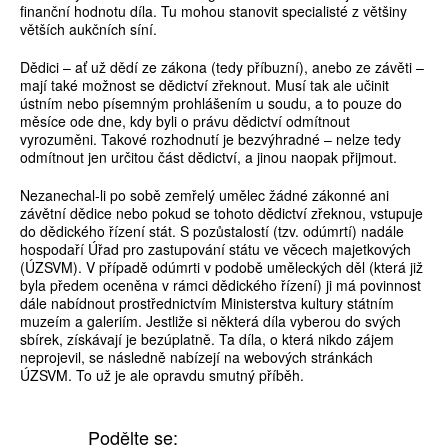
finanční hodnotu díla. Tu mohou stanovit specialisté z většiny
větších aukčních síní.
Dědici – ať už dědí ze zákona (tedy příbuzní), anebo ze závěti –
mají také možnost se dědictví zřeknout. Musí tak ale učinit
ústním nebo písemným prohlášením u soudu, a to pouze do
měsíce ode dne, kdy byli o právu dědictví odmítnout
vyrozuměni. Takové rozhodnutí je bezvýhradné – nelze tedy
odmítnout jen určitou část dědictví, a jinou naopak přijmout.
Nezanechal-li po sobě zemřelý umělec žádné zákonné ani
závětní dědice nebo pokud se tohoto dědictví zřeknou, vstupuje
do dědického řízení stát. S pozůstalostí (tzv. odúmrtí) nadále
hospodaří Úřad pro zastupování státu ve věcech majetkových
(ÚZSVM). V případě odúmrti v podobě uměleckých děl (která již
byla předem oceněna v rámci dědického řízení) ji má povinnost
dále nabídnout prostřednictvím Ministerstva kultury státním
muzeím a galeriím. Jestliže si některá díla vyberou do svých
sbírek, získávají je bezúplatně. Ta díla, o která nikdo zájem
neprojevil, se následně nabízejí na webových stránkách
ÚZSVM. To už je ale opravdu smutný příběh.
Podělte se: