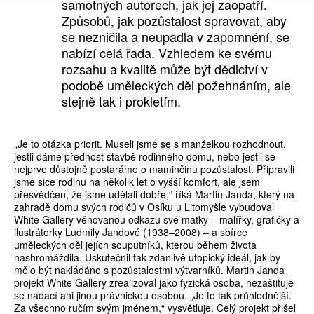
samotných autorech, jak jej zaopatří.
Způsobů, jak pozůstalost spravovat, aby
se nezničila a neupadla v zapomnění, se
nabízí celá řada. Vzhledem ke svému
rozsahu a kvalitě může být dědictví v
podobě uměleckých děl požehnáním, ale
stejně tak i prokletím.
„Je to otázka priorit. Museli jsme se s manželkou rozhodnout,
jestli dáme přednost stavbě rodinného domu, nebo jestli se
nejprve důstojně postaráme o maminčinu pozůstalost. Připravili
jsme sice rodinu na několik let o vyšší komfort, ale jsem
přesvědčen, že jsme udělali dobře,“ říká Martin Janda, který na
zahradě domu svých rodičů v Osíku u Litomyšle vybudoval
White Gallery věnovanou odkazu své matky – malířky, grafičky a
ilustrátorky Ludmily Jandové (1938–2008) – a sbírce
uměleckých děl jejích souputníků, kterou během života
nashromáždila. Uskutečnil tak zdánlivě utopický ideál, jak by
mělo být nakládáno s pozůstalostmi výtvarníků. Martin Janda
projekt White Gallery zrealizoval jako fyzická osoba, nezaštiťuje
se nadací ani jinou právnickou osobou. „Je to tak průhlednější.
Za všechno ručím svým jménem,“ vysvětluje. Celý projekt přišel