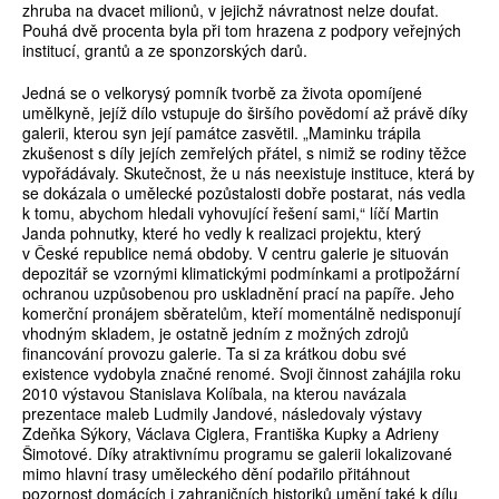
zhruba na dvacet milionů, v jejichž návratnost nelze doufat.
Pouhá dvě procenta byla při tom hrazena z podpory veřejných
institucí, grantů a ze sponzorských darů.
Jedná se o velkorysý pomník tvorbě za života opomíjené
umělkyně, jejíž dílo vstupuje do širšího povědomí až právě díky
galerii, kterou syn její památce zasvětil. „Maminku trápila
zkušenost s díly jejích zemřelých přátel, s nimiž se rodiny těžce
vypořádávaly. Skutečnost, že u nás neexistuje instituce, která by
se dokázala o umělecké pozůstalosti dobře postarat, nás vedla
k tomu, abychom hledali vyhovující řešení sami,“ líčí Martin
Janda pohnutky, které ho vedly k realizaci projektu, který
v České republice nemá obdoby. V centru galerie je situován
depozitář se vzornými klimatickými podmínkami a protipožární
ochranou uzpůsobenou pro uskladnění prací na papíře. Jeho
komerční pronájem sběratelům, kteří momentálně nedisponují
vhodným skladem, je ostatně jedním z možných zdrojů
financování provozu galerie. Ta si za krátkou dobu své
existence vydobyla značné renomé. Svoji činnost zahájila roku
2010 výstavou Stanislava Kolíbala, na kterou navázala
prezentace maleb Ludmily Jandové, následovaly výstavy
Zdeňka Sýkory, Václava Ciglera, Františka Kupky a Adrieny
Šimotové. Díky atraktivnímu programu se galerii lokalizované
mimo hlavní trasy uměleckého dění podařilo přitáhnout
pozornost domácích i zahraničních historiků umění také k dílu