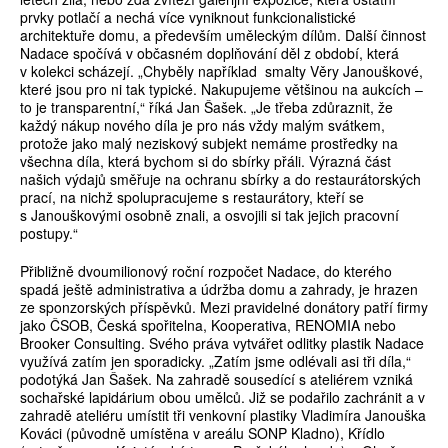
prvky potlačí a nechá více vyniknout funkcionalistické
architektuře domu, a především uměleckým dílům. Další činnost
Nadace spočívá v občasném doplňování děl z období, která
v kolekci scházejí. „Chyběly například smalty Věry Janouškové,
které jsou pro ni tak typické. Nakupujeme většinou na aukcích –
to je transparentní,“ říká Jan Šašek. „Je třeba zdůraznit, že
každý nákup nového díla je pro nás vždy malým svátkem,
protože jako malý neziskový subjekt nemáme prostředky na
všechna díla, která bychom si do sbírky přáli. Výrazná část
našich výdajů směřuje na ochranu sbírky a do restaurátorských
prací, na nichž spolupracujeme s restaurátory, kteří se
s Janouškovými osobně znali, a osvojili si tak jejich pracovní
postupy.“
Přibližně dvoumilionový roční rozpočet Nadace, do kterého
spadá ještě administrativa a údržba domu a zahrady, je hrazen
ze sponzorských příspěvků. Mezi pravidelné donátory patří firmy
jako ČSOB, Česká spořitelna, Kooperativa, RENOMIA nebo
Brooker Consulting. Svého práva vytvářet odlitky plastik Nadace
využívá zatím jen sporadicky. „Zatím jsme odlévali asi tři díla,“
podotýká Jan Šašek. Na zahradě sousedící s ateliérem vzniká
sochařské lapidárium obou umělců. Již se podařilo zachránit a v
zahradě ateliéru umístit tři venkovní plastiky Vladimíra Janouška
Kováci (původně umístěna v areálu SONP Kladno), Křídlo