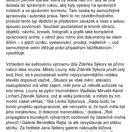
dostala do správných rukou, aby byly výstavy na správných
místech a ve správném kontextu. Tato osoba by samozřejmě
spravovala i autorská práva. Není to nic záviděníhodného,
protože tento typ dědictví je především závazek a nese s sebou
spoustu povinností. Součástí pozůstalosti je kromě obrazů,
objektů, návrhů, kreseb, fotografií a grafik také kompletně
zpracovaný archiv, v němž jsou mimo jiné dokumenty ke všem
dílům – o jejich vzniku, vystavování, prodeji, majitelích –, což
samozřejmě velmi ztěžuje práci případným falzifikátorům,“
vysvětluje.
Vzhledem ke světovému významu díla Zdeňka Sýkory se přímo
nabízí idea muzea. Město Louny, kde Zdeněk Sýkora prožil celý
svůj život, se k pozůstalosti svého nejvýznamnějšího rodáka
stavělo doposud vlažně. „Situace se však mění, stávající
zastupitelstvo má větší zájem, měli jsme už několik schůzek na
toto téma. Louny se pyšní triumvirátem Vladislav Mirvald-Kamil
Linhart-Zdeněk Sýkora, což je velký potenciál, a město by tím
mohlo získat věhlas,“ říká Lenka Sýkorová. „Ráda budu na
tomto projektu spolupracovat, ale nemyslím si, že bych měla být
jeho iniciátorkou, či dokonce mecenáškou,“ dodává. „Roli
propagátora lounských výtvarných osobností by částečně mohla
převzít i Galerie Benedikta Rejta, ta ale nevystavuje ani stálou
sbírku. Za ředitele Jana Sekery galerie nakoupila klíčová