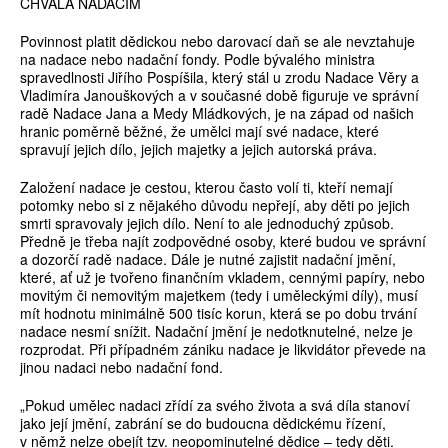
CHVÁLA NADACÍM
Povinnost platit dědickou nebo darovací daň se ale nevztahuje
na nadace nebo nadační fondy. Podle bývalého ministra
spravedlnosti Jiřího Pospíšila, který stál u zrodu Nadace Věry a
Vladimíra Janouškových a v současné době figuruje ve správní
radě Nadace Jana a Medy Mládkových, je na západ od našich
hranic poměrně běžné, že umělci mají své nadace, které
spravují jejich dílo, jejich majetky a jejich autorská práva.
Založení nadace je cestou, kterou často volí ti, kteří nemají
potomky nebo si z nějakého důvodu nepřejí, aby děti po jejich
smrti spravovaly jejich dílo. Není to ale jednoduchý způsob.
Předně je třeba najít zodpovědné osoby, které budou ve správní
a dozorčí radě nadace. Dále je nutné zajistit nadační jmění,
které, ať už je tvořeno finančním vkladem, cennými papíry, nebo
movitým či nemovitým majetkem (tedy i uměleckými díly), musí
mít hodnotu minimálně 500 tisíc korun, která se po dobu trvání
nadace nesmí snížit. Nadační jmění je nedotknutelné, nelze je
rozprodat. Při případném zániku nadace je likvidátor převede na
jinou nadaci nebo nadační fond.
„Pokud umělec nadaci zřídí za svého života a svá díla stanoví
jako její jmění, zabrání se do budoucna dědickému řízení,
v němž nelze obejít tzv. neopominutelné dědice – tedy děti.