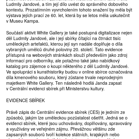
Ludmily Jandové, a tím její dílo uvést do správného dobového
kontextu. Prozatímním vyvrcholením tohoto snažení by měla být
výstava jejích prací ze 60. let, která by se letos měla uskutečnit
v Museu Kampa.
Součástí aktivit White Gallery je také postupná digitalizace nejen
děl Ludmily Jandové, ale i její sbírky čítající na čtrnáct tisíc
uměleckých artefaktů, kterou její syn nadále doplňuje o díla
vybraných umělců druhé poloviny 20. století. Tato evidence
přístupná na webových stránkách slouží především jako zdroj
informací pro odborníky, ale potažmo také jako nabídkový
katalog pro zájemce o koupi některého z děl Ludmily Jandové.
Ve spolupráci s kunsthistoriky budou v online sbírce označována
díla kmenového souboru, který zůstane trvale neprodejným
majetkem White Gallery. Ten následně hodlá Janda zapsat
v Centrální evidenci sbírek při Ministerstvu kultury.
EVIDENCE SBÍREK
Právě zápis do Centrální evidence sbírek (CES) je jedním ze
způsobů, jakým lze uměleckou pozůstalost ošetřit. Jedná se o
evidenci sbírek, které jsou uchovávány, doplňovány, spravovány
a využívány ve veřejném zájmu. Převážnou většinu zde
zapsaných souborů tvoří kolekce státních, krajských nebo