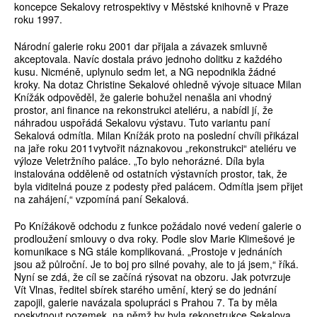
koncepce Sekalovy retrospektivy v Městské knihovně v Praze
roku 1997.
Národní galerie roku 2001 dar přijala a závazek smluvně
akceptovala. Navíc dostala právo jednoho dolitku z každého
kusu. Nicméně, uplynulo sedm let, a NG nepodnikla žádné
kroky. Na dotaz Christine Sekalové ohledně vývoje situace Milan
Knížák odpověděl, že galerie bohužel nenašla ani vhodný
prostor, ani finance na rekonstrukci ateliéru, a nabídl jí, že
náhradou uspořádá Sekalovu výstavu. Tuto variantu paní
Sekalová odmítla. Milan Knížák proto na poslední chvíli přikázal
na jaře roku 2011vytvořit náznakovou „rekonstrukci“ ateliéru ve
výloze Veletržního paláce. „To bylo nehorázné. Díla byla
instalována odděleně od ostatních výstavních prostor, tak, že
byla viditelná pouze z podesty před palácem. Odmítla jsem přijet
na zahájení,“ vzpomíná paní Sekalová.
Po Knížákově odchodu z funkce požádalo nové vedení galerie o
prodloužení smlouvy o dva roky. Podle slov Marie Klimešové je
komunikace s NG stále komplikovaná. „Prostoje v jednáních
jsou až půlroční. Je to boj pro silné povahy, ale to já jsem,“ říká.
Nyní se zdá, že cíl se začíná rýsovat na obzoru. Jak potvrzuje
Vít Vlnas, ředitel sbírek starého umění, který se do jednání
zapojil, galerie navázala spolupráci s Prahou 7. Ta by měla
poskytnout pozemek, na němž by byla rekonstrukce Sekalova