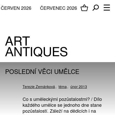
ČERVEN 2026
ČERVENEC 2026
POSLEDNÍ VĚCI UMĚLCE
Terezie Zemánková
téma
únor 2013
Co s uměleckými pozůstalostmi? / Dílo
každého umělce se jednoho dne stane
pozůstalostí. Záleží na dědicích i na