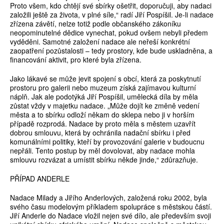
Proto všem, kdo chtějí své sbírky ošetřit, doporučuji, aby nadaci
založili ještě za života, v plné síle,“ radí Jiří Pospíšil. Je-li nadace
zřízena závětí, nelze totiž podle občanského zákoníku
neopominutelné dědice vynechat, pokud ovšem nebyli předem
vyděděni. Samotné založení nadace ale neřeší konkrétní
zaopatření pozůstalosti – tedy prostory, kde bude uskladněna, a
financování aktivit, pro které byla zřízena.
Jako lákavé se může jevit spojení s obcí, která za poskytnutí
prostoru pro galerii nebo muzeum získá zajímavou kulturní
náplň. Jak ale podotýká Jiří Pospíšil, umělecká díla by měla
zůstat vždy v majetku nadace. „Může dojít ke změně vedení
města a to sbírku odloží někam do sklepa nebo ji v horším
případě rozprodá. Nadace by proto měla s městem uzavřít
dobrou smlouvu, která by ochránila nadační sbírku i před
komunálními politiky, kteří by provozování galerie v budoucnu
nepřáli. Tento postup by měl dovolovat, aby nadace mohla
smlouvu rozvázat a umístit sbírku někde jinde,“ zdůrazňuje.
PŘÍPAD ANDERLE
Nadace Milady a Jiřího Anderlových, založená roku 2002, byla
svého času modelovým příkladem spolupráce s městskou částí.
Jiří Anderle do Nadace vložil nejen své dílo, ale především svoji