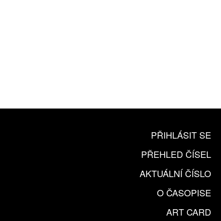
10 TIŠTĚNÝCH ČÍSEL
365 DNÍ ONLINE VERZE
ČLENSKÁ KARTA ARTCARD
KOUPIT PŘEDPLATNÉ
PŘIHLÁSIT SE
PŘEHLED ČÍSEL
AKTUÁLNÍ ČÍSLO
O ČASOPISE
ART CARD