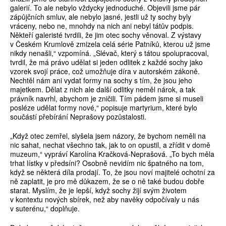
galerií. To ale nebylo vždycky jednoduché. Objevili jsme pár
zápůjčních smluv, ale nebylo jasné, jestli už ty sochy byly
vráceny, nebo ne, mnohdy na nich ani nebyl tátův podpis.
Někteří galeristé tvrdili, že jim otec sochy věnoval. Z výstavy
v Českém Krumlově zmizela celá série Patníků, kterou už jsme
nikdy nenašli,“ vzpomíná. „Slévač, který s tátou spolupracoval,
tvrdil, že má právo udělat si jeden odlitek z každé sochy jako
vzorek svojí práce, což umožňuje díra v autorském zákoně.
Nechtěl nám ani vydat formy na sochy s tím, že jsou jeho
majetkem. Dělat z nich ale další odlitky neměl nárok, a tak
právník navrhl, abychom je zničili. Tím pádem jsme si museli
posléze udělat formy nové,“ popisuje martyrium, které bylo
součástí přebírání Neprašovy pozůstalosti.
„Když otec zemřel, slyšela jsem názory, že bychom neměli na
nic sahat, nechat všechno tak, jak to on opustil, a zřídit v domě
muzeum,“ vypráví Karolína Kračková-Neprašová. „To bych měla
trhat lístky v předsíni? Osobně nevidím nic špatného na tom,
když se některá díla prodají. To, že jsou noví majitelé ochotní za
ně zaplatit, je pro mě důkazem, že se o ně také budou dobře
starat. Myslím, že je lepší, když sochy žijí svým životem
v kontextu nových sbírek, než aby navěky odpočívaly u nás
v suterénu,“ doplňuje.