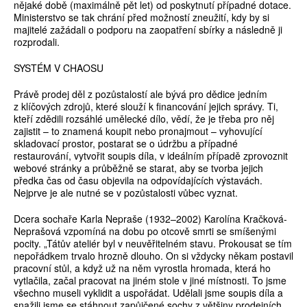
nějaké době (maximálně pět let) od poskytnutí případné dotace.
Ministerstvo se tak chrání před možností zneužití, kdy by si
majitelé zažádali o podporu na zaopatření sbírky a následně ji
rozprodali.
SYSTÉM V CHAOSU
Právě prodej děl z pozůstalostí ale bývá pro dědice jedním
z klíčových zdrojů, které slouží k financování jejich správy. Ti,
kteří zdědili rozsáhlé umělecké dílo, vědí, že je třeba pro něj
zajistit – to znamená koupit nebo pronajmout – vyhovující
skladovací prostor, postarat se o údržbu a případné
restaurování, vytvořit soupis díla, v ideálním případě zprovoznit
webové stránky a průběžně se starat, aby se tvorba jejich
předka čas od času objevila na odpovídajících výstavách.
Nejprve je ale nutné se v pozůstalosti vůbec vyznat.
Dcera sochaře Karla Nepraše (1932–2002) Karolína Kračková-
Neprašová vzpomíná na dobu po otcově smrti se smíšenými
pocity. „Tátův ateliér byl v neuvěřitelném stavu. Prokousat se tím
nepořádkem trvalo hrozně dlouho. On si vždycky někam postavil
pracovní stůl, a když už na něm vyrostla hromada, která ho
vytlačila, začal pracovat na jiném stole v jiné místnosti. To jsme
všechno museli vyklidit a uspořádat. Udělali jsme soupis díla a
snažili jsme se stáhnout zapůjčené sochy z většiny prodejních