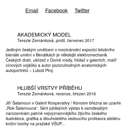
Email
Facebook
Twitter
AKADEMICKÝ MODEL
Terezie Zemánková
profil
červenec 2017
Jediným českým umělcem v mezinárodní expozici letošního
bienále umění v Benátkách je někdejší elektromechanik
Českých drah, uklízeč v Domě módy, hlídač v galeriích, malíř
cínových vojáčků a autor pozoruhodných anatomických
autoportrétů – Luboš Plný.
HLUBŠÍ VRSTVY PŘÍBĚHU
Terezie Zemánková
recenze
březen 2016
Jiří Šalamoun v Galerii Kooperativy / Koncem března se uzavře
„Rok Šalamouna“. Sérii jubilejních výstav k osmdesátým
narozeninám patrně nejvýznamnějšího žijícího českého
ilustrátora, grafika a dlouholetého vedoucího profesora ateliéru
knižní tvorby na pražské VŠUP...