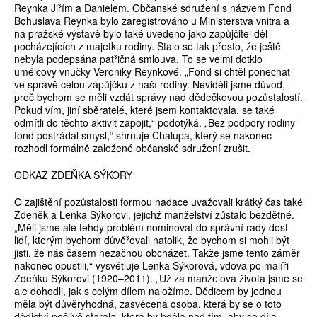
Reynka Jiřím a Danielem. Občanské sdružení s názvem Fond
Bohuslava Reynka bylo zaregistrováno u Ministerstva vnitra a
na pražské výstavě bylo také uvedeno jako zapůjčitel děl
pocházejících z majetku rodiny. Stalo se tak přesto, že ještě
nebyla podepsána patřičná smlouva. To se velmi dotklo
umělcovy vnučky Veroniky Reynkové. „Fond si chtěl ponechat
ve správě celou zápůjčku z naší rodiny. Neviděli jsme důvod,
proč bychom se měli vzdát správy nad dědečkovou pozůstalostí.
Pokud vím, jiní sběratelé, které jsem kontaktovala, se také
odmítli do těchto aktivit zapojit,“ podotýká. „Bez podpory rodiny
fond postrádal smysl,“ shrnuje Chalupa, který se nakonec
rozhodl formálně založené občanské sdružení zrušit.
ODKAZ ZDEŇKA SÝKORY
O zajištění pozůstalosti formou nadace uvažovali krátký čas také
Zdeněk a Lenka Sýkorovi, jejichž manželství zůstalo bezdětné.
„Měli jsme ale tehdy problém nominovat do správní rady dost
lidí, kterým bychom důvěřovali natolik, že bychom si mohli být
jisti, že nás časem nezačnou obcházet. Takže jsme tento záměr
nakonec opustili,“ vysvětluje Lenka Sýkorová, vdova po malíři
Zdeňku Sýkorovi (1920–2011). „Už za manželova života jsme se
ale dohodli, jak s celým dílem naložíme. Dědicem by jednou
měla být důvěryhodná, zasvěcená osoba, která by se o toto
dědictví pečlivě starala, která by bděla nad tím, aby se díla