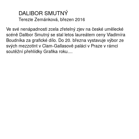
DALIBOR SMUTNÝ
Terezie Zemánková
březen 2016
Ve své nenápadnosti zcela zřetelný zjev na české umělecké
scéně Dalibor Smutný se stal letos laureátem ceny Vladimíra
Boudníka za grafické dílo. Do 20. března vystavuje výbor ze
svých mezzotint v Clam-Gallasově paláci v Praze v rámci
soutěžní přehlídky Grafika roku....
ZÍSKEJTE
ROČNÍ PŘEDPLATNÉ
ZA 1100 KČ