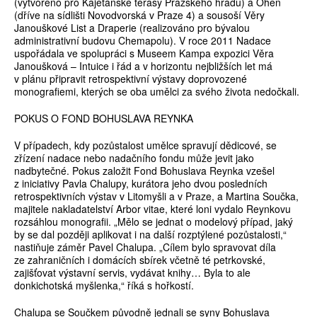
(vytvořeno pro Kajetánské terasy Pražského hradu) a Oheň
(dříve na sídlišti Novodvorská v Praze 4) a sousoší Věry
Janouškové List a Draperie (realizováno pro bývalou
administrativní budovu Chemapolu). V roce 2011 Nadace
uspořádala ve spolupráci s Museem Kampa expozici Věra
Janoušková – Intuice i řád a v horizontu nejbližších let má
v plánu připravit retrospektivní výstavy doprovozené
monografiemi, kterých se oba umělci za svého života nedočkali.
POKUS O FOND BOHUSLAVA REYNKA
V případech, kdy pozůstalost umělce spravují dědicové, se
zřízení nadace nebo nadačního fondu může jevit jako
nadbytečné. Pokus založit Fond Bohuslava Reynka vzešel
z iniciativy Pavla Chalupy, kurátora jeho dvou posledních
retrospektivních výstav v Litomyšli a v Praze, a Martina Součka,
majitele nakladatelství Arbor vitae, které loni vydalo Reynkovu
rozsáhlou monografii. „Mělo se jednat o modelový případ, jaký
by se dal později aplikovat i na další rozptýlené pozůstalosti,“
nastiňuje záměr Pavel Chalupa. „Cílem bylo spravovat díla
ze zahraničních i domácích sbírek včetně té petrkovské,
zajišťovat výstavní servis, vydávat knihy… Byla to ale
donkichotská myšlenka,“ říká s hořkostí.
Chalupa se Součkem původně jednali se syny Bohuslava