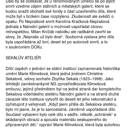
Dalo by se očekávat, že u renomovaných umělců se po jejich
smrti vzedme zájem státních a městských galerií, které se
budou snažit obohatit své fondy o část uzavřeného díla, které
může být v brzkém čase rozptýleno. Zkušenosti ale svědčí o
opaku. Po Neprašově smrti Karolína Kračková-Neprašová
jednala s Národní galerií o možnosti uspořádat otcovu
retrospektivu. Milan Knížák nabídku ale radikálně zavrhl se
slovy, že „Nepraše už bylo dost“. Souborná výstava jeho díla
byla uspořádána až loni, deset let po autorově smrti, a to
v soukromém DOXu.
SEKALŮV ATELIÉR
Dílčí úspěch v jednání se státní institucí zaznamenala historička
umění Marie Klimešová, která jedná jménem Christine
Sekalové, vdovy sochaře Zbyňka Sekala (1923–1998). Jako
tehdejší zaměstnankyně NG zprostředkovala Klimešová
smlouvu, jejímž předmětem byl na jedné straně dar kompletního
Sekalova vídeňského ateliéru Národní galerii a na straně druhé
závazek této instituce vytvořit do deseti let jeho rekonstrukci a
zpřístupnit ji veřejnosti. „Když jsem přišla do Sekalova ateliéru,
bylo mi jasné, že je to samostatné, záměrně uspořádané dílo.
Součástí vybavení bylo celé dílo v sádře, několik „schránek“ a
skládaných obrazů a spousta materiálu seskupeného do
připravených děl,“ vypráví Marie Klimešová, která byla autorkou