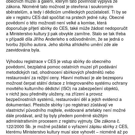
obecních muzeí a galerií, kterým tato povinnost vyplývá ze
zákona. Nicméně tato možnost je otevřena i soukromým
sběratelům, a tedy i dědicům uměleckých pozůstalostí. Ti by se
ale v registru CES dali spočítat na prstech jedné ruky. Obecné
povědomí o této možnosti není velké a komise, která
doporučuje přijetí sbírky do CES, také může žádost nedoporučit
a Ministerstvo kultury ji pak obvykle zamítne. Stalo se tak třeba
v případě díla Jiřího Anderleho s odůvodněním, že se jedná o
tvorbu žijícího autora. Jeho sbírka afrického umění zde ale
zaevidována byla.
Výhodou registrace v CES je vstup sbírky do obecného
povědomí, bezplatná pomoc ostatních muzeí při podávání
metodických rad, ohodnocení sbírkových předmětů nebo
restaurování za režijní ceny. Hlavní motivací je ale bezesporu
možnost čerpat státní dotace z Integrovaného systému ochrany
movitého kulturního dědictví (ISO) na zabezpečení objektů,
v nichž jsou předměty uloženy, na zřízení a provoz
bezpečnostních systémů, restaurování děl a jejich evidenci a
dokumentaci. Přestože sbírky i po registraci zůstávají ve
vlastnictví původního majitele, evidované artefakty není možné
dále prodávat, aniž by byly předem poměrně složitým
administrativním procesem z registru vyjmuty. Dle zákona č.
122/2000 Sb. je možné požádat o vyřazení zápisu sbírky z CES,
kterému Ministerstvo kultury musí sice vyhovět – nicméně až po