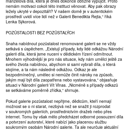
manželova díla, která je dnes dokonce obtížné vypůjčit. Proto
nemám motivaci cokoli této instituci věnovat. Aby pak obrazy
ležely ukryté v depozitáři? V našem domě je v autentickém
prostředí uvidí více lidí než v Galerii Benedikta Rejta,“ říká
Lenka Sýkorová.
POZŮSTALOSTI BEZ POZŮSTALÝCH
Snaha nabídnout pozůstalost renomované galerii se ne vždy
setkává s úspěchem. „Existují případy, kdy lidé odkážou Národní
galerii díla, která jsme nuceni v dědickém řízení odmítnout.
Mnohem výhodnější je pro nás situace, kdy nám umělci ještě za
svého života nabídnou, abychom si sami vybrali díla, o která
stojíme, a ta nám následně odkážou. Odkaz je ale
bezpodmínečný, umělec si nemůže činit nároky na způsob,
jakým mají být díla zaopatřena nebo vystavována,“ objasňuje
situaci v Národní galerii Vít Vlnas. „Nicméně s případy odkazů
se setkáváme poměrně zřídka,“ shrnuje.
Pokud galerie pozůstalost nepřijme, dědicům, kteří nemají
možnost se o ni starat, nezbývá než se snažit ji rozprodat
v soukromých galeriích, prostřednictvím dražeb nebo přes
internet. Tomu by však mělo předcházet odborné posouzení díla
a potvrzení autorství, které nabízí jako placenou službu
soukromým osobám Národní galerie. Ta ale neurčuje aktuální