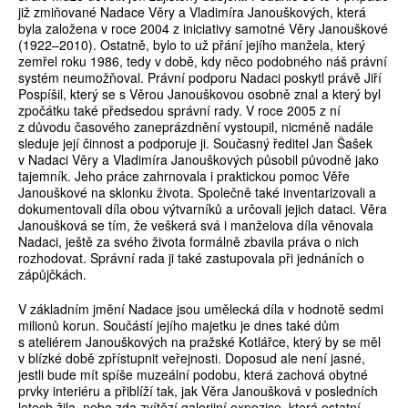
již zmiňované Nadace Věry a Vladimíra Janouškových, která
byla založena v roce 2004 z iniciativy samotné Věry Janouškové
(1922–2010). Ostatně, bylo to už přání jejího manžela, který
zemřel roku 1986, tedy v době, kdy něco podobného náš právní
systém neumožňoval. Právní podporu Nadaci poskytl právě Jiří
Pospíšil, který se s Věrou Janouškovou osobně znal a který byl
zpočátku také předsedou správní rady. V roce 2005 z ní
z důvodu časového zaneprázdnění vystoupil, nicméně nadále
sleduje její činnost a podporuje ji. Současný ředitel Jan Šašek
v Nadaci Věry a Vladimíra Janouškových působil původně jako
tajemník. Jeho práce zahrnovala i praktickou pomoc Věře
Janouškové na sklonku života. Společně také inventarizovali a
dokumentovali díla obou výtvarníků a určovali jejich dataci. Věra
Janoušková se tím, že veškerá svá i manželova díla věnovala
Nadaci, ještě za svého života formálně zbavila práva o nich
rozhodovat. Správní rada ji také zastupovala při jednáních o
zápůjčkách.
V základním jmění Nadace jsou umělecká díla v hodnotě sedmi
milionů korun. Součástí jejího majetku je dnes také dům
s ateliérem Janouškových na pražské Kotlářce, který by se měl
v blízké době zpřístupnit veřejnosti. Doposud ale není jasné,
jestli bude mít spíše muzeální podobu, která zachová obytné
prvky interiéru a přiblíží tak, jak Věra Janoušková v posledních
letech žila, nebo zda zvítězí galerijní expozice, která ostatní