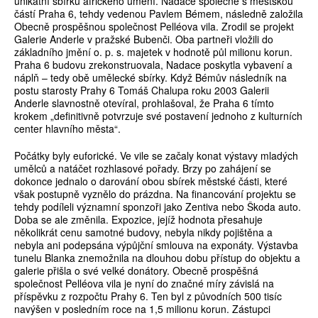
unikátní sbírku afrického umění. Nadace společně s městskou
částí Praha 6, tehdy vedenou Pavlem Bémem, následně založila
Obecně prospěšnou společnost Pelléova vila. Zrodil se projekt
Galerie Anderle v pražské Bubenči. Oba partneři vložili do
základního jmění o. p. s. majetek v hodnotě půl milionu korun.
Praha 6 budovu zrekonstruovala, Nadace poskytla vybavení a
náplň – tedy obě umělecké sbírky. Když Bémův následník na
postu starosty Prahy 6 Tomáš Chalupa roku 2003 Galerii
Anderle slavnostně otevíral, prohlašoval, že Praha 6 tímto
krokem „definitivně potvrzuje své postavení jednoho z kulturních
center hlavního města“.
Počátky byly euforické. Ve vile se začaly konat výstavy mladých
umělců a natáčet rozhlasové pořady. Brzy po zahájení se
dokonce jednalo o darování obou sbírek městské části, které
však postupně vyznělo do prázdna. Na financování projektu se
tehdy podíleli významní sponzoři jako Zentiva nebo Škoda auto.
Doba se ale změnila. Expozice, jejíž hodnota přesahuje
několikrát cenu samotné budovy, nebyla nikdy pojištěna a
nebyla ani podepsána výpůjční smlouva na exponáty. Výstavba
tunelu Blanka znemožnila na dlouhou dobu přístup do objektu a
galerie přišla o své velké donátory. Obecně prospěšná
společnost Pelléova vila je nyní do značné míry závislá na
příspěvku z rozpočtu Prahy 6. Ten byl z původních 500 tisíc
navýšen v posledním roce na 1,5 milionu korun. Zástupci