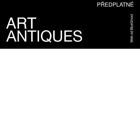
PŘEDPLATNÉ
Web od BlueGhost