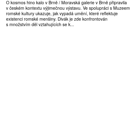
O kosmos hino kalo v Brně / Moravská galerie v Brně připravila
v českém kontextu výjimečnou výstavu. Ve spolupráci s Muzeem
romské kultury ukazuje, jak vypadá umění, které reflektuje
existenci romské menšiny. Divák je zde konfrontován
s množstvím děl vztahujících se k...
ZÍSKEJTE
ROČNÍ PŘEDPLATNÉ
ZA 1100 KČ