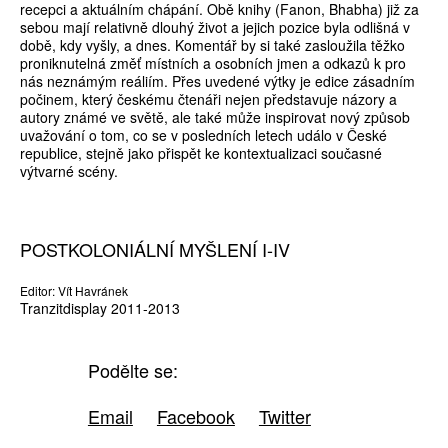
recepci a aktuálním chápání. Obě knihy (Fanon, Bhabha) již za
sebou mají relativně dlouhý život a jejich pozice byla odlišná v
době, kdy vyšly, a dnes. Komentář by si také zasloužila těžko
proniknutelná změť místních a osobních jmen a odkazů k pro
nás neznámým reáliím. Přes uvedené výtky je edice zásadním
počinem, který českému čtenáři nejen představuje názory a
autory známé ve světě, ale také může inspirovat nový způsob
uvažování o tom, co se v posledních letech událo v České
republice, stejně jako přispět ke kontextualizaci současné
výtvarné scény.
POSTKOLONIÁLNÍ MYŠLENÍ I-IV
Editor: Vít Havránek
Tranzitdisplay 2011-2013
Podělte se:
Email
Facebook
Twitter