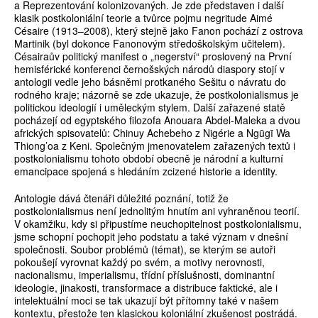
a Reprezentování kolonizovaných. Je zde představen i další
klasik postkoloniální teorie a tvůrce pojmu negritude Aimé
Césaire (1913–2008), který stejně jako Fanon pochází z ostrova
Martinik (byl dokonce Fanonovým středoškolským učitelem).
Césairaův politický manifest o „negerství“ proslovený na První
hemisférické konferenci černošských národů diaspory stojí v
antologii vedle jeho básněmi protkaného Sešitu o návratu do
rodného kraje; názorně se zde ukazuje, že postkolonialismus je
politickou ideologií i uměleckým stylem. Další zařazené statě
pocházejí od egyptského filozofa Anouara Abdel-Maleka a dvou
afrických spisovatelů: Chinuy Achebeho z Nigérie a Ngūgī Wa
Thiong’oa z Keni. Společným jmenovatelem zařazených textů i
postkolonialismu tohoto období obecně je národní a kulturní
emancipace spojená s hledáním zcizené historie a identity.
Antologie dává čtenáři důležité poznání, totiž že
postkolonialismus není jednolitým hnutím ani vyhraněnou teorií.
V okamžiku, kdy si připustíme neuchopitelnost postkolonialismu,
jsme schopní pochopit jeho podstatu a také význam v dnešní
společnosti. Soubor problémů (témat), se kterým se autoři
pokoušejí vyrovnat každý po svém, a motivy nerovnosti,
nacionalismu, imperialismu, třídní příslušnosti, dominantní
ideologie, jinakosti, transformace a distribuce faktické, ale i
intelektuální moci se tak ukazují být přítomny také v našem
kontextu, přestože ten klasickou koloniální zkušenost postrádá.