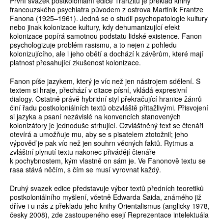
První svazek postkoloniální edice Tranzitu je překlad knihy
francouzského psychiatra původem z ostrova Martinik Frantze
Fanona (1925–1961). Jedná se o studii psychopatologie kultury
nebo jinak kolonizace kultury, kdy dehumanizující efekt
kolonizace popírá samotnou podstatu lidské existence. Fanon
psychologizuje problém rasismu, a to nejen z pohledu
kolonizujícího, ale i jeho obětí a dochází k závěrům, které mají
platnost přesahující zkušenost kolonizace.
Fanon píše jazykem, který je víc než jen nástrojem sdělení. S
textem si hraje, přechází v citace písní, vkládá expresivní
dialogy. Ostatně právě hybridní styl překračující hranice žánrů
činí řadu postkoloniálních textů obzvláště přitažlivými. Přisvojení
si jazyka a psaní nezávislé na konvencích stanovených
kolonizátory je jednoduše strhující. Ozvláštněný text se čtenáři
otevírá a umožňuje mu, aby se s pisatelem ztotožnil; jeho
výpověď je pak víc než jen souhrn věcných faktů. Rytmus a
zvláštní plynutí textu nakonec přivádějí čtenáře
k pochybnostem, kým vlastně on sám je. Ve Fanonově textu se
rasa stává něčím, s čím se musí vyrovnat každý.
Druhý svazek edice představuje výbor textů předních teoretiků
postkoloniálního myšlení, včetně Edwarda Saida, známého již
dříve i u nás z překladu jeho knihy Orientalismus (anglicky 1978,
česky 2008), zde zastoupeného esejí Reprezentace intelektuála