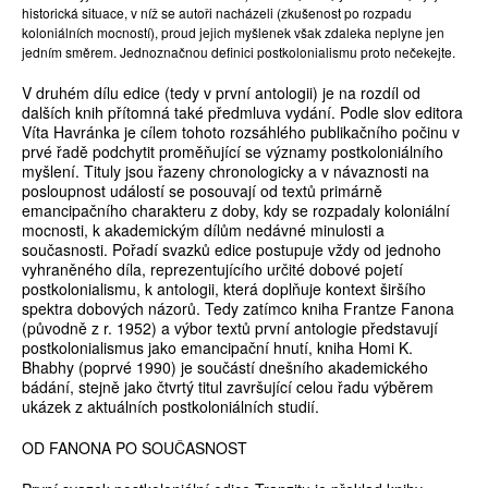
historická situace, v níž se autoři nacházeli (zkušenost po rozpadu
koloniálních mocností), proud jejich myšlenek však zdaleka neplyne jen
jedním směrem. Jednoznačnou definici postkolonialismu proto nečekejte.
V druhém dílu edice (tedy v první antologii) je na rozdíl od
dalších knih přítomná také předmluva vydání. Podle slov editora
Víta Havránka je cílem tohoto rozsáhlého publikačního počinu v
prvé řadě podchytit proměňující se významy postkoloniálního
myšlení. Tituly jsou řazeny chronologicky a v návaznosti na
posloupnost událostí se posouvají od textů primárně
emancipačního charakteru z doby, kdy se rozpadaly koloniální
mocnosti, k akademickým dílům nedávné minulosti a
současnosti. Pořadí svazků edice postupuje vždy od jednoho
vyhraněného díla, reprezentujícího určité dobové pojetí
postkolonialismu, k antologii, která doplňuje kontext širšího
spektra dobových názorů. Tedy zatímco kniha Frantze Fanona
(původně z r. 1952) a výbor textů první antologie představují
postkolonialismus jako emancipační hnutí, kniha Homi K.
Bhabhy (poprvé 1990) je součástí dnešního akademického
bádání, stejně jako čtvrtý titul završující celou řadu výběrem
ukázek z aktuálních postkoloniálních studií.
OD FANONA PO SOUČASNOST