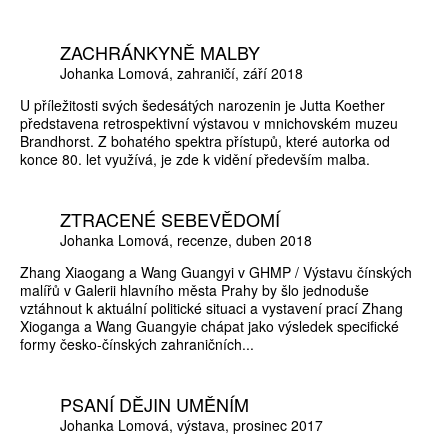
ZACHRÁNKYNĚ MALBY
Johanka Lomová
zahraničí
září 2018
U příležitosti svých šedesátých narozenin je Jutta Koether
představena retrospektivní výstavou v mnichovském muzeu
Brandhorst. Z bohatého spektra přístupů, které autorka od
konce 80. let využívá, je zde k vidění především malba.
ZTRACENÉ SEBEVĚDOMÍ
Johanka Lomová
recenze
duben 2018
Zhang Xiaogang a Wang Guangyi v GHMP / Výstavu čínských
malířů v Galerii hlavního města Prahy by šlo jednoduše
vztáhnout k aktuální politické situaci a vystavení prací Zhang
Xioganga a Wang Guangyie chápat jako výsledek specifické
formy česko-čínských zahraničních...
PSANÍ DĚJIN UMĚNÍM
Johanka Lomová
výstava
prosinec 2017