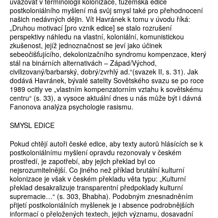
uvažovat v terminologii kolonizace, tuzemská edice
postkoloniálního myšlení má svůj smysl také pro přehodnocení
našich nedávných dějin. Vít Havránek k tomu v úvodu říká:
„Druhou motivací [pro vznik edice] se stalo rozrušení
perspektivy náhledu na vlastní, koloniální, komunistickou
zkušenost, jejíž jednoznačnost se jeví jako účinek
sebeočišťujícího, dekolonizačního syndromu kompenzace, který
stál na binárních alternativách – Západ/Východ,
civilizovaný/barbarský, dobrý/zvrhlý ad.“(svazek II, s. 31). Jak
dodává Havránek, bývalé satelity Sovětského svazu se po roce
1989 ocitly ve „vlastním kompenzatorním vztahu k sovětskému
centru“ (s. 33), a vysoce aktuální dnes u nás může být i dávná
Fanonova analýza psychologie rasismu.
SMYSL EDICE
Pokud chtějí autoři české edice, aby texty autorů hlásících se k
postkoloniálnímu myšlení opravdu rezonovaly v českém
prostředí, je zapotřebí, aby jejich překlad byl co
nejsrozumitelnější. Co jiného než příklad brutální kulturní
kolonizace je však v českém překladu věta typu: „Kulturní
překlad desakralizuje transparentní předpoklady kulturní
supremacie…“ (s. 303, Bhabha). Podobným znesnadněním
přijetí postkoloniálních myšlenek je i absence podrobnějších
informací o přeložených textech, jejich významu, dosavadní