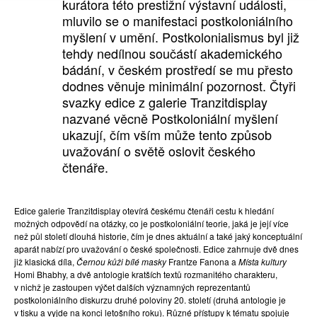
kurátora této prestižní výstavní události,
mluvilo se o manifestaci postkoloniálního
myšlení v umění. Postkolonialismus byl již
tehdy nedílnou součástí akademického
bádání, v českém prostředí se mu přesto
dodnes věnuje minimální pozornost. Čtyři
svazky edice z galerie Tranzitdisplay
nazvané věcně Postkoloniální myšlení
ukazují, čím vším může tento způsob
uvažování o světě oslovit českého
čtenáře.
Edice galerie Tranzitdisplay otevírá českému čtenáři cestu k hledání
možných odpovědí na otázky, co je postkoloniální teorie, jaká je její více
než půl století dlouhá historie, čím je dnes aktuální a také jaký konceptuální
aparát nabízí pro uvažování o české společnosti. Edice zahrnuje dvě dnes
již klasická díla,
Černou kůži bílé masky
Frantze Fanona a
Místa kultury
Homi Bhabhy, a dvě antologie kratších textů rozmanitého charakteru,
v nichž je zastoupen výčet dalších významných reprezentantů
postkoloniálního diskurzu druhé poloviny 20. století (druhá antologie je
v tisku a vyjde na konci letošního roku). Různé přístupy k tématu spojuje