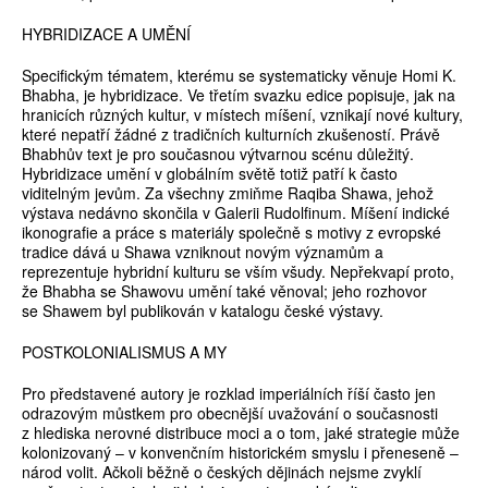
HYBRIDIZACE A UMĚNÍ
Specifickým tématem, kterému se systematicky věnuje Homi K.
Bhabha, je hybridizace. Ve třetím svazku edice popisuje, jak na
hranicích různých kultur, v místech míšení, vznikají nové kultury,
které nepatří žádné z tradičních kulturních zkušeností. Právě
Bhabhův text je pro současnou výtvarnou scénu důležitý.
Hybridizace umění v globálním světě totiž patří k často
viditelným jevům. Za všechny zmiňme Raqiba Shawa, jehož
výstava nedávno skončila v Galerii Rudolfinum. Míšení indické
ikonografie a práce s materiály společně s motivy z evropské
tradice dává u Shawa vzniknout novým významům a
reprezentuje hybridní kulturu se vším všudy. Nepřekvapí proto,
že Bhabha se Shawovu umění také věnoval; jeho rozhovor
se Shawem byl publikován v katalogu české výstavy.
POSTKOLONIALISMUS A MY
Pro představené autory je rozklad imperiálních říší často jen
odrazovým můstkem pro obecnější uvažování o současnosti
z hlediska nerovné distribuce moci a o tom, jaké strategie může
kolonizovaný – v konvenčním historickém smyslu i přeneseně –
národ volit. Ačkoli běžně o českých dějinách nejsme zvyklí