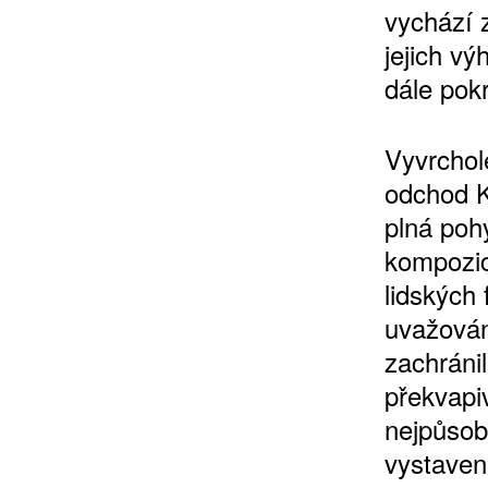
vychází 
jejich v
dále pok
Vyvrchol
odchod K
plná poh
kompozic
lidských 
uvažován
zachránil
překvapi
nejpůsob
vystaven