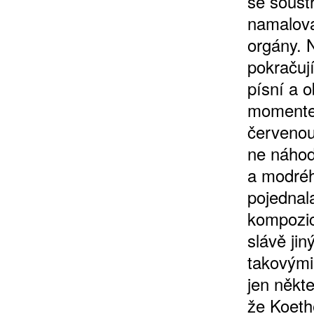
se soust
namalova
orgány. 
pokračuj
písní a 
momentem
červenou
ne náhod
a modréh
pojednala
kompozic
slávě jin
takovými
jen někt
že Koethe