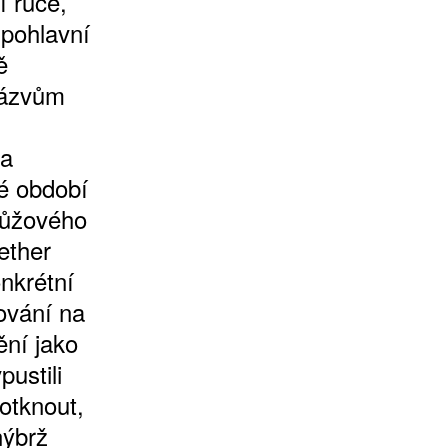
í ruce,
pohlavní
ě
 názvům
na
é období
růžového
ether
onkrétní
ování na
ění jako
ustili
otknout,
nýbrž