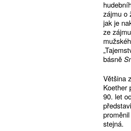
hudebníh
zájmu o 
jak je na
ze zájmu
mužského
„Tajemst
ZÍSKEJTE
básně
Sm
ROČNÍ PŘEDPL
Většina 
Koether 
ZA 1100 KČ
90. let 
představ
proměnil
stejná.