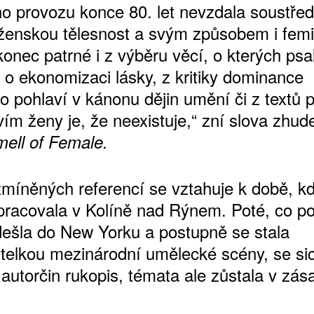
o provozu konce 80. let nevzdala soustře
ženskou tělesnost a svým způsobem i fem
konec patrné i z výběru věcí, o kterých psal
 o ekonomizaci lásky, z kritiky dominance
 pohlaví v kánonu dějin umění či z textů p
vím ženy je, že neexistuje,“ zní slova zhu
ell of Female.
ATNÉ
zmíněných referencí se vztahuje k době, k
pracovala v Kolíně nad Rýnem. Poté, co p
odešla do New Yorku a postupně se stala
itelkou mezinárodní umělecké scény, se si
 autorčin rukopis, témata ale zůstala v zás