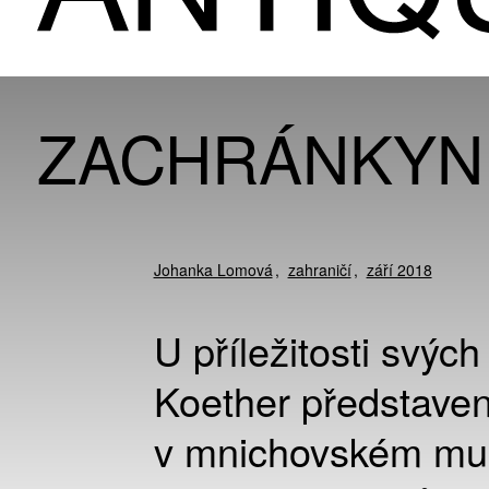
ZACHRÁNKYN
Johanka Lomová
zahraničí
září 2018
U příležitosti svýc
Koether představen
v mnichovském muz