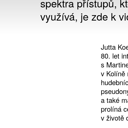
spektra přístupů, k
využívá, je zde k 
Jutta Koe
80. let i
s Martin
v Kolíně
hudebníc
pseudon
a také m
prolíná c
v životě