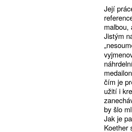
Její prá
referenc
malbou, a
Jistým n
„nesoumě
vyjmenov
náhrdelní
medailon
čím je pr
užití i k
zanecháv
by šlo ml
Jak je p
Koether 