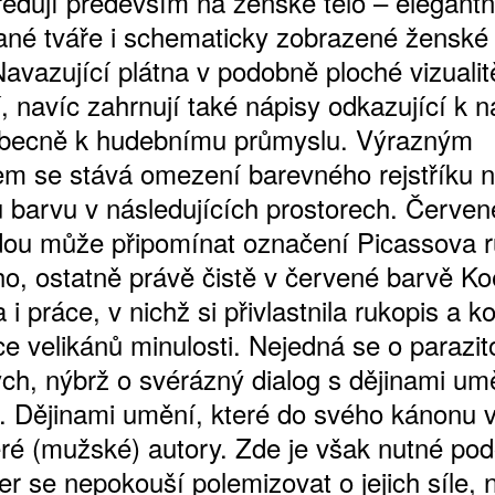
řeďují především na ženské tělo – elegantn
né tváře i schematicky zobrazené ženské 
Navazující plátna v podobně ploché vizualit
í, navíc zahrnují také nápisy odkazující k
obecně k hudebnímu průmyslu. Výrazným
 se stává omezení barevného rejstříku 
 barvu v následujících prostorech. Červen
ou může připomínat označení Picassova 
o, ostatně právě čistě v červené barvě Ko
 i práce, v nichž si přivlastnila rukopis a k
e velikánů minulosti. Nejedná se o parazit
ých, nýbrž o svérázný dialog s dějinami um
. Dějinami umění, které do svého kánonu vp
eré (mužské) autory. Zde je však nutné pod
r se nepokouší polemizovat o jejich síle, 