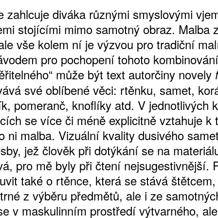
ce zahlcuje diváka různými smyslovými vjem
emi stojícími mimo samotný obraz. Malba 
le vše kolem ní je výzvou pro tradiční malí
ávodem pro pochopení tohoto kombinován
řitelného“ může být text autorčiny novely
ává své oblíbené věci: rtěnku, samet, kor
k, pomeranč, knoflíky atd. V jednotlivých 
cích se více či méně explicitně vztahuje k
o ni malba. Vizuální kvality dusivého samet
resby, jež člověk při dotýkání se na materiál
á, pro mě byly při čtení nejsugestivnější.
uvit také o rtěnce, která se stává štětcem,
atrné z výběru předmětů, ale i ze samotnýc
se v maskulinním prostředí výtvarného, ale