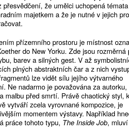
z přesvědčení, že umělci uchopená témata
ýhradním majetkem a že je nutné v jejich pr
račovat.
ením přízemního prostoru je místnost ozna
oether do New Yorku. Zde jsou rozměrná 
ybu, barev a silných gest. V až symbolistn
ích plných abstraktních čar a z nich vystu
fragmentů lze vidět sílu jejího výtvarného
í. Ne nadarmo je považována za autorku, 
a malbu před smrtí. Právě chaotický styl, k
vě vytváří zcela vyrovnané kompozice, je
ivějším momentem výstavy. Například hne
á práce tohoto typu,
, mluví
The Inside Job