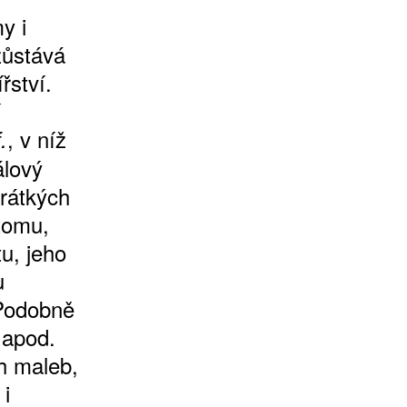
y i
zůstává
řství.
í
, v níž
f.
álový
krátkých
 tomu,
u, jeho
u
 Podobně
 apod.
h maleb,
 i