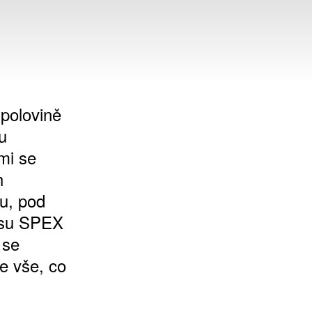
 polovině
u
mi se
h
ku, pod
isu SPEX
 se
že vše, co