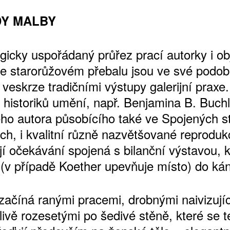
Y MALBY
gicky uspořádaný průřez prací autorky i o
ŠTĚNÝCH ČÍSEL
ve starorůžovém přebalu jsou ve své podob
 ONLINE VERZE
 veskrze tradičními výstupy galerijní praxe
ARTA ARTCARD
historiků umění, např. Benjamina B. Buch
o autora působícího také ve Spojených s
ch, i kvalitní různě nazvětšované reproduk
jí očekávání spojená s bilanční výstavou, k
 (v případě Koether upevňuje místo) do ká
začíná ranými pracemi, drobnými naivizují
tlivě rozesetými po šedivé stěně, které se 