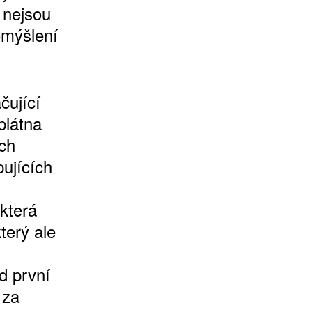
 nejsou
omýšlení
čující
plátna
ích
pujících
která
terý ale
d první
 za