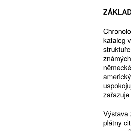
ZÁKLAD
Chronolo
10 TI
katalog 
365 DNÍ
struktuře
ČLENSKÁ K
známých 
německéh
KOUPIT PŘEDPLATNÉ
americký
uspokoju
zařazuje
Výstava 
plátny ci