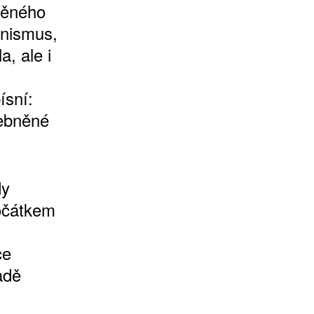
děného
inismus,
a, ale i
ísní:
debněné
dy
očátkem
ce
adě