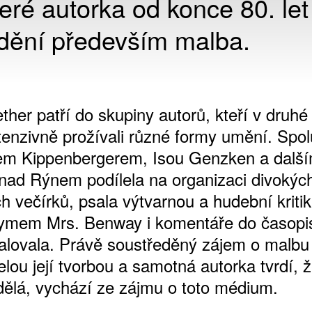
teré autorka od konce 80. let
vidění především malba.
ther patří do skupiny autorů, kteří v druhé
ntenzivně prožívali různé formy umění. Spol
em Kippenbergerem, Isou Genzken a další
 nad Rýnem podílela na organizaci divokýc
h večírků, psala výtvarnou a hudební kriti
ymem Mrs. Benway i komentáře do časop
alovala. Právě soustředěný zájem o malbu
elou její tvorbou a samotná autorka tvrdí, 
 dělá, vychází ze zájmu o toto médium.