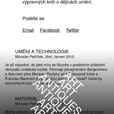
výpravných knih o dějinách umění.
Podělte se:
Email
Facebook
Twitter
UMĚNÍ A TECHNOLOGIE
Miroslav Petříček
úhel
červen 2013
Je až nápadné, do jaké míry se filozofie v posledním půlstoletí
věnovala umělecké tvorbě. Počínaje přinejmenším Benjaminem
a Adornem přes Merleau-Pontyho až k Deleuzově knize o
Francisu Baconovi a Lyotardovu textu Co malovat? Uvést by
samozřejmě bylo možné celou řadu...
MATERIÁL
Miroslav Petříček
úhel
září 2008
Máme staletími vypěstovaný zvyk ignorovat materiál, protože