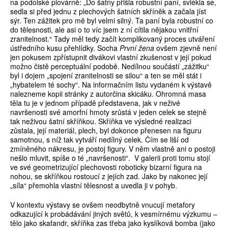
na podolské plovárně: „Do šatny přišla robustní paní, svlékla se,
sedla si před jednu z plechových šatních skříněk a začala jíst
sýr. Ten zážitek pro mě byl velmi silný. Ta paní byla robustní co
do tělesnosti, ale asi o to víc jsem z ní cítila nějakou vnitřní
zranitelnost.“ Tady měl tedy začít komplikovaný proces utváření
ústředního kusu přehlídky. Socha
První žena
ovšem zjevně není
jen pokusem zpřístupnit divákovi vlastní zkušenost v její pokud
možno čistě perceptuální podobě. Nedílnou součástí „zážitku“
byl i dojem „spojení zranitelnosti se silou“ a ten se měl stát i
„hybatelem té sochy“. Na informačním listu vydaném k výstavě
nalezneme kopii stránky z autorčina skicáku. Ohromná masa
těla tu je v jednom případě představena, jak v neživé
navršenosti své amorfní hmoty srůstá v jeden celek se stejně
tak neživou šatní skříňkou. Skříňka ve výsledné realizaci
zůstala, její materiál, plech, byl dokonce přenesen na figuru
samotnou, s níž tak vytváří nedílný celek. Čím se liší od
zmíněného nákresu, je postoj figury. V něm vlastně ani o postoji
nešlo mluvit, spíše o té „navršenosti“. V galerii proti tomu stojí
ve své geometrizující plechovosti roboticky bizarní figura na
nohou, se skříňkou rostoucí z jejích zad. Jako by nakonec její
„síla“ přemohla vlastní tělesnost a uvedla ji v pohyb.
V kontextu výstavy se ovšem neodbytně vnucují metafory
odkazující k probádávání jiných světů, k vesmírnému výzkumu –
tělo jako skafandr, skříňka zas třeba jako kyslíková bomba (jako