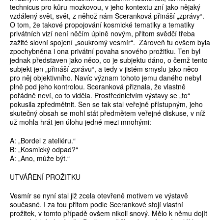
technicus pro kůru mozkovou, v jeho kontextu zní jako nějaký
vzdálený svět, svět, z něhož nám Sceranková přináší „zprávy“.
O tom, že takové propojování kosmické tematiky a tematiky
privátních vizí není něčím úplně novým, přitom svědčí třeba
zažité slovní spojení „soukromý vesmír“. Zároveň tu ovšem byla
zpochybněna i ona privátní povaha snového prožitku. Ten byl
jednak představen jako něco, co je subjektu dáno, o čemž tento
subjekt jen „přináší zprávu“, a tedy v jistém smyslu jako něco
pro něj objektivního. Navíc význam tohoto jemu daného nebyl
plně pod jeho kontrolou. Sceranková přiznala, že vlastně
pořádně neví, co to viděla. Prostřednictvím výstavy se „to“
pokusila zpředmětnit. Sen se tak stal veřejně přístupným, jeho
skutečný obsah se mohl stát předmětem veřejné diskuse, v níž
už mohla hrát jen úlohu jedné mezi mnohými:
A: „Bordel z ateliéru.“
B: „Kosmický odpad?“
A: „Ano, může být.“
UTVÁŘENÍ PROŽITKU
Vesmír se nyní stal již zcela otevřeně motivem ve výstavě
současné. I za tou přitom podle Scerankové stojí vlastní
prožitek, v tomto případě ovšem nikoli snový. Mělo k němu dojít