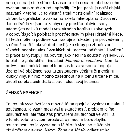
něco, co na jedné straně k našemu tělu nepatří, ale bez čeho
bychom na straně druhé nepřežili). Ty jen posiluje další objekt,
nazvaný
7 vteřin
. Je to vlastně trojdimenzionální realizace
chronofotografického záznamu vzletu raketoplánu Discovery.
Jednotlivé fáze jsou tu zachyceny prostřednictvím sady
sádrových odlitků modelu vesmírného korábu ukotvených
v odpovídajících polohách prostřednictvím jakési drátěné klece.
Hi-tech motiv tu podivně kontrastuje s rukodělným provedením,
k němuž patří i takové drobnosti jako stopy po zbrušování
různých nedokonalostí vzniklých při procesu odlévání. Utváření
či práce tu vystupují na povrch jako nedílná součást výsledku. A
to platí i o „interaktivní instalaci“
Planetární soustava
. Není to
mrtvý, mechanický model toho, jak to ve vesmíru funguje.
Jednotlivé oběžnice jsou tu zastoupeny většími či menšími
klubky vlny, k nimž možno zasednout na k tomu určené míče,
chopit se pletacích drátů a začít plést svůj kosmos.
ŽENSKÁ ESENCE?
To, co tak vyvstává jako možné téma spojující výstavu minulou i
současnou, je vztah mezi vizí a skutečností, problém jejího
uskutečnění, ale také zas přetváření skutečnosti ve vizi. Ta
v tomto vztahu ovšem přestává být něčím beze zbytku
soukromým, co je významem té či oné vize, se může stát
předmětem diskuse. Název
Žena na Měsíci
odkazuje ke