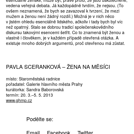
esenciálně ženské, může být, právě proto, že jsou uskutečněné,
vedena veřejná debata. Já každopádně tvrdím, že nejsou. (To
ovšem neznamená, že bych se zavazoval k tvrzení, že mezi
mužem a ženou není žádný rozdíl.) Možná je v nich něco
v jistém ohledu esenciálně lidského, ačkoliv i tady bych byl víc
než opatrný. Stalo se dobrou tradicí společenskovědního
diskursu takovými esencemi šetřit. Co to znamená být ženou a
vlastně i člověkem, je v každém případě otevřená otázka. A
existuje mnoho dobrých argumentů, proč otevřenou má zůstat.
PAVLA SCERANKOVÁ – ŽENA NA MĚSÍCI
místo: Staroměstská radnice
pořadatel: Galerie hlavního města Prahy
kurátorka: Sandra Baborovská
termín: 20. 3.–5. 5. 2013
www.ghmp.cz
Podělte se:
Email
Facebook
Twitter