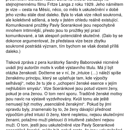
stejnojmennému filmu Fritze Langa z roku 1929. Jeho námětem
je vize – cesta na Měsíc, něco, co mělo k uskutečnění v době
jeho vzniku stále dost daleko. Byla to však vize nikoli soukromá,
ale kolektivně sdílená, a tedy v jistém ohledu reálně existující.
Komunikované prožitky Pavly Scerankové jsou nepochybně
mnohem intimnější, přesto jsou to prožitky její prací
komunikované, a tak alespoň potenciálně skutečné. (Dalo by se
dokonce argumentovat, že představa vize beze zbytku
soukromé postrádá význam, tím bychom se však dostali příliš
daleko.)
Tisková zpráva z pera kurátorky Sandry Baborovské nicméně
uvádí jiný autorčin motiv k volbě výstavního titulu. Má jí být
otázka ženskosti. Dočteme se v ní, že „intuice (…) náleží spíše
ženskému principu, který se uplatňuje tam, kde výpočty
selhávají“, nebo že tu jde o „uchopení ženské esence v jejím
nejhlubším smyslu“. Vize Sceránkové jsou potud vizemi ženy,
pokud je ona ženou. O tom není sporu. Tradičně ženské motivy
jsou navíc na výstavě vyzdvihovány. Kvůli tomu ale ještě
nemusejí být motivy „esenciálně ženskými“. Pokud by jimi
opravdu byly, znamenalo by to, že ženy dávající přednost
výpočtům před intuicí či ženy, které nepletou, nejsou skutečnými
ženami, potažmo muži pletoucí či intuitivně založení nejsou
muži. O tom, jestli jsou uskutečněné vize Pavly Scerankové