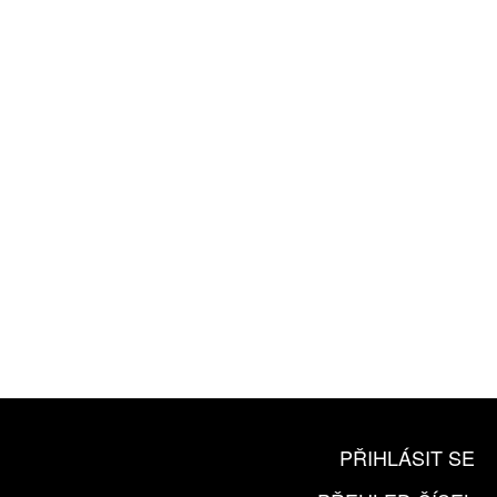
ZÍSKEJTE
ROČNÍ PŘEDPLATNÉ
ZA 1100 KČ
10 TIŠTĚNÝCH ČÍSEL
365 DNÍ ONLINE VERZE
ČLENSKÁ KARTA ARTCARD
KOUPIT PŘEDPLATNÉ
PŘIHLÁSIT SE