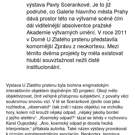
výstava Pavly Scerankové. Je to již
podruhé, co Galerie hlavního města Prahy
dává prostor této na výtvarné scéně čím
dál viditelnější absolventce pražské
Akademie výtvarných umění. V roce 2011
v Domě U Zlatého prstenu představila
komornější Zprávu z neokortexu. Mezi
těmito dvěma projekty by měla existovat
hlubší souvztažnost nežli čistě
institucionální.
Výstava U Zlatého prstenu byla tvořena enigmatickým
interaktivním objektem doplněným 3D projekcí. Obojí mělo
objektivizovat, činit veřejně přístupnou subjektivní, z povahy věci
soukromou snovou vizi. V té se Scerankové zjevilo cosi jako
rozhledna, „observatoř“ (tak zněl i název objektu) na vrcholku
hory, kolem níž kroužil nějaký odpad, „nějaký jakoby bordel
z jejího ateliéru“. „Kosmický odpad?“ tázal se tehdy v rozhovoru
Karel Oujezdský. „Ano, kosmický odpad je docela hezká
interpretace,“ přitakala autorka. Také název výstavy provokoval
k různým extraterestriálním asociacím. Neokortex, terminus