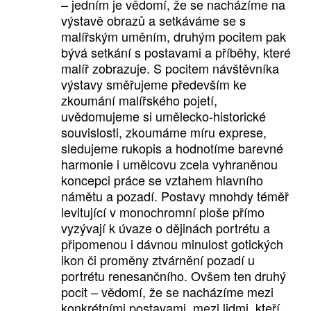
– jedním je vědomí, že se nacházíme na
výstavě obrazů a setkáváme se s
malířským uměním, druhým pocitem pak
bývá setkání s postavami a příběhy, které
malíř zobrazuje. S pocitem návštěvníka
výstavy směřujeme především ke
zkoumání malířského pojetí,
uvědomujeme si umělecko-historické
souvislosti, zkoumáme míru exprese,
sledujeme rukopis a hodnotíme barevné
harmonie i umělcovu zcela vyhraněnou
koncepci práce se vztahem hlavního
námětu a pozadí. Postavy mnohdy téměř
levitující v monochromní ploše přímo
vyzývají k úvaze o dějinách portrétu a
připomenou i dávnou minulost gotických
ikon či proměny ztvárnění pozadí u
portrétu renesančního. Ovšem ten druhý
pocit – vědomí, že se nacházíme mezi
konkrétními postavami, mezi lidmi, kteří