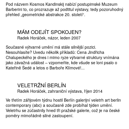
Pod názvem Kosmos Kandinskij nabízí postupimské Muzeum
Barberini to, co prozrazuje až podtitul výstavy, tedy pozoruhodný
přehled „geometrické abstrakce 20. století“.
MÁM ODEJÍT SPOKOJEN?
Radek Horáček
názor
leden 2007
Současné výtvarné umění má stále silnější pozici.
Nesouhlasíte? Uvedu několik příkladů: Cena Jindřicha
Chalupeckého je dnes i mimo ryze výtvarné struktury vnímána
jako závažná událost – vzpomeňte, kde všude se loni psalo o
Kateřině Šedé a letos o Barboře Klímové!...
VELETRŽNÍ BERLÍN
Radek Horáček
zahraniční výstava
říjen 2014
Ve třetím zářijovém týdnu hostil Berlín galerijní veletrh art berlin
contemporary (abc) a současně zde probíhal týden umění.
Veletrhu se zúčastnily hned tři pražské galerie, což je na české
poměry mimořádně silné zastoupení.