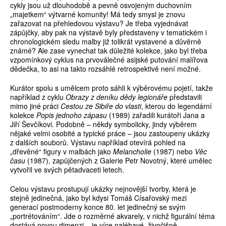
cykly jsou už dlouhodobě a pevně osvojeným duchovním
„majetkem“ výtvarné komunity! Má tedy smysl je znovu
zařazovat na přehledovou výstavu? Je třeba vyjednávat
zápůjčky, aby pak na výstavě byly představeny v tematickém i
chronologickém sledu malby již tolikrát vystavené a důvěrně
známé? Ale zase vynechat tak důležité kolekce, jako byl třeba
vzpomínkový cyklus na prvoválečné asijské putování malířova
dědečka, to asi na takto rozsáhlé retrospektivě není možné.
Kurátor spolu s umělcem proto sáhli k výběrovému pojetí, takže
například z cyklu
Obrazy z deníku dědy legionáře
představili
mimo jiné práci
Cestou ze Sibiře do vlasti
, kterou do legendární
kolekce
Popis jednoho zápasu
(1989) zařadili kurátoři Jana a
Jiří Ševčíkovi. Podobně – někdy symbolicky, jindy výběrem
nějaké velmi osobité a typické práce – jsou zastoupeny ukázky
z dalších souborů. Výstavu například otevírá pohled na
„dřevěné“ figury v malbách jako
Melancholie
(1987) nebo
Věc
času
(1987), zapůjčených z Galerie Petr Novotný, které umělec
vytvořil ve svých pětadvaceti letech.
Celou výstavu prostupují ukázky nejnovější tvorby, která je
stejně jedinečná, jako byl kdysi Tomáš Císařovský mezi
generací postmoderny konce 80. let jedinečný se svým
„portrétováním“. Jde o rozměrné akvarely, v nichž figurální téma
dostává novou dimenzi – je více naléhavé, živočišně