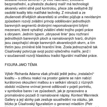
bezprostřední, a přestože zkušený malíř má technologii
akvarelu velmi silně pod kontrolou, přece zde svébytně žijí
osobité kvality této malířské techniky. Z minulosti a ze
zkušenosti dřívějších akvarelistů si umělec půjčuje a nevídaným
způsobem rozvíjí zvláštní princip oddělování jednotlivých
barevných segmentů drobnými nepomalovanými bílými
mezerami, které vytvářejí zvláštní efekt trojího pojetí práce
s obrysem. Jedním typem „obrysové linie“ jsou rozhraní
jednotlivých barevných ploch a namalovaných tvarů, druhým
jsou zasychající okraje barevných akvarelových skvrn, a tím
třetím jsou zmíněné bílé hraniční linie. Zcela jednoznačně tak
Císařovský potvrzuje svoji pozici výtečného malíře, jenž i
v současnosti rozvíjí klasickou tradici figurální malířské práce.
FIGURA JAKO TÉMA
Výběr Richarda Adama však přináší ještě jednu „instalační“
kvalitu – s citlivou reakcí na prostor galerie se nám nabízí
kurátorovo okouzlení malbou a v setkání obrazů z různých
období můžeme vnímat jemné odlišnosti v pojetí portrétu,
v symbolice barev i ve způsobech, jak je zpracováno a
promalováno pozadí či namalované nápisy. Kontext Wannieck
Gallery a její sbírky pak zesiluje soustředění na otázku, jak
blízko je Císařovský figuralistům o generaci mladším (Petr