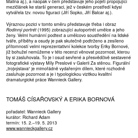
Malina aj.), a naopak v čem představuje jeho pojetí propojující
mezičlánek ke starší generaci, jež v českém prostředí kdysi
vytvářela tzv. novou figuraci (Jiří Sopko, Jiří Balcar aj.).
Výraznou pozici v tomto směru představuje třeba i obraz
Rodinný portrét
(1995) zobrazující autoportrét umělce a jeho
ženy. Velmi humánní podtext a umělcovo soustředění na lidské
tváře, příběhy a osudy je pak skutečně podtrženo a zesíleno
přítomností velmi reprezentativní kolekce tvorby Eriky Bornové,
jíž bohužel nemůžeme v této recenzi věnovat pozornost, kterou
by si zasluhovala. To je i osud sevřené a přesvědčivě sestavené
fotografické výstavy Míly Preslové v Galerii Za stěnou. Figurální
„trojvýstava“ je mimořádně vydařeným dílem, které rozhodně
zasluhuje pozornost a je i typologickou vizitkou kvalitní
dramaturgické práce Wannieck Gallery.
TOMÁŠ CÍSAŘOVSKÝ A ERIKA BORNOVÁ
pořadatel: Wannieck Gallery
kurátor: Richard Adam
termín: 15. 2.–19. 5. 2013
www.wannieckgallery.cz