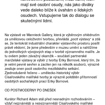
mají své osobní osudy, nás jako diváky
vede daleko blíže k úvahám o lidských
osudech. Vstupujeme tak do dialogu se
skutečnými lidmi.
Na výstavě ve Wannieck Gallery, která je výběrovým ohlédnutím
za umělcovou celoživotní tvorbou, převládá „pocit výstavy“ a zdá
se, že tentokrát industriální charakter výstavního prostoru posílil
právě vědomí, že jsme především v muzeu umění a nahlížíme
do jednotlivých vývojových etap v tvorbě významného malíře. Je
tu ovšem jeden závažný okamžik – součástí partnerské
manželské výstavy je výběr z tvorby Eriky Bornové, který tím, že
je velmi pevně sevřen a zacílen jen na několik souborů, výrazně
zesiluje onen pocit osobního mezilidského setkání.
Zjednodušeně řečeno – umělecko-historický výběr
Císařovského malířské tvorby je výrazně polidštěn přítomností
osobitých sochařských prací Eriky Bornové.
OD POSTMODERNY PO DNEŠEK
Kurátor Richard Adam stál před nesnadným rozhodováním –
vždyť nejznámější a nejvýznamnější Císařovského malířské