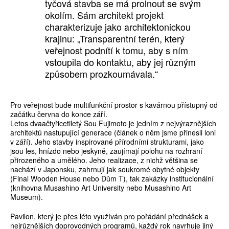
tyčová stavba se má prolnout se svým
okolím. Sám architekt projekt
charakterizuje jako architektonickou
krajinu: „Transparentní terén, který
veřejnost podnítí k tomu, aby s ním
vstoupila do kontaktu, aby jej různým
způsobem prozkoumávala.“
Pro veřejnost bude multifunkční prostor s kavárnou přístupný od
začátku června do konce září.
Letos dvaačtyřicetiletý Sou Fujimoto je jedním z nejvýraznějších
architektů nastupující generace (článek o něm jsme přinesli loni
v září). Jeho stavby inspirované přírodními strukturami, jako
jsou les, hnízdo nebo jeskyně, zaujímají polohu na rozhraní
přirozeného a umělého. Jeho realizace, z nichž většina se
nachází v Japonsku, zahrnují jak soukromé obytné objekty
(Final Wooden House nebo Dům T), tak zakázky institucionální
(knihovna Musashino Art University nebo Musashino Art
Museum).
Pavilon, který je přes léto využíván pro pořádání přednášek a
nejrůznějších doprovodných programů, každý rok navrhuje jiný