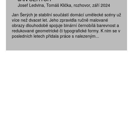
Josef Ledvina
Tomáš Klička
rozhovor
září 2024
Jan Šerých je stabilní součástí domácí umělecké scény už
více než dvacet let. Jeho zpravidla ručně malované
obrazy dlouhodobě spojuje binární černobílá barevnost a
redukované geometrické či typografické formy. K nim se v
posledních letech přidala práce s nalezeným...
ZÍSKEJTE
ROČNÍ PŘEDPLATNÉ
ZA 1100 KČ