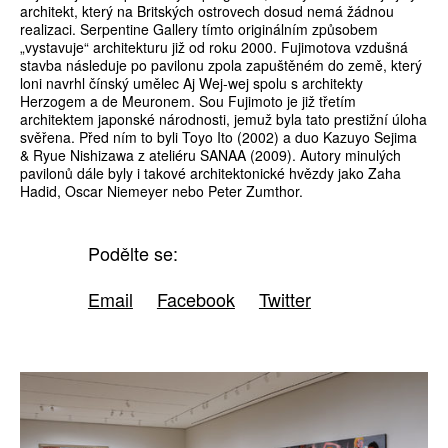
architekt, který na Britských ostrovech dosud nemá žádnou
realizaci. Serpentine Gallery tímto originálním způsobem
„vystavuje“ architekturu již od roku 2000. Fujimotova vzdušná
stavba následuje po pavilonu zpola zapuštěném do země, který
loni navrhl čínský umělec Aj Wej-wej spolu s architekty
Herzogem a de Meuronem. Sou Fujimoto je již třetím
architektem japonské národnosti, jemuž byla tato prestižní úloha
svěřena. Před ním to byli Toyo Ito (2002) a duo Kazuyo Sejima
& Ryue Nishizawa z ateliéru SANAA (2009). Autory minulých
pavilonů dále byly i takové architektonické hvězdy jako Zaha
Hadid, Oscar Niemeyer nebo Peter Zumthor.
Podělte se:
Email
Facebook
Twitter