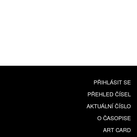
10 TIŠTĚNÝCH ČÍSEL
365 DNÍ ONLINE VERZE
ČLENSKÁ KARTA ARTCARD
KOUPIT PŘEDPLATNÉ
PŘIHLÁSIT SE
PŘEHLED ČÍSEL
AKTUÁLNÍ ČÍSLO
O ČASOPISE
ART CARD