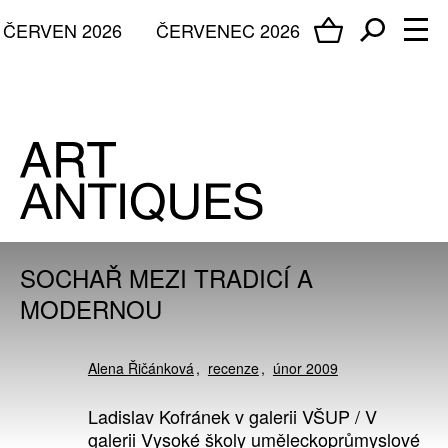
ČERVEN 2026
ČERVENEC 2026
SOCHAŘ MEZI TRADICÍ A
MODERNOU
Alena Řičánková
recenze
únor 2009
Ladislav Kofránek v galerii VŠUP / V
galerii Vysoké školy uměleckoprůmyslové