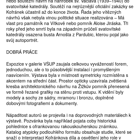
nebo soutěžní návrh na náhrobek sv. Václava (1939–1940) do
svatovítské katedrály. Soutěží na nejrůznější oficiální zakázky se
Kofránek účastnil až do konce života. Řada jeho vítězných
návrhů však nebyla vinou politické situace realizována – Má
vlast pro památník na Vítkově nebo pomník Aloise Jiráska. Tři
roky před jeho smrtí byla na západním průčelí svatovítské
katedrály osazena busta Arnošta z Pardubic, kterou pojal jako
svůj autoportrét.
DOBRÁ PRÁCE
Expozice v galerie VŠUP zaujala celkovou vyvážeností forem,
jednoduchou, ale o to působivější instalací i promyšleným
nasvícením. Výstava byla v místnosti symetricky rozmístěna s
akcentem na střední část. Prostor opticky uzavírala zvětšená
kresba architektonického návrhu na Žižkův pomník přenesená
ve formě řezané grafiky na stěnu proti vstupu. K vidění byly
modely a sochy ze sádry, mramoru i bronzu, doplněné
dobovými fotografiemi a dokumenty.
Nápaditost autorů se projevila i na doprovodných materiálech k
výstavě. Pozvánka byla například pojata coby historická
pohlednice s ofrankovanou rakouskouherskou známkou.
Katalog atypicky podlouhlého formátu obsahuje studie, které se
snaží o interpretaci Kofránkova díla a osvětlení jeho role v