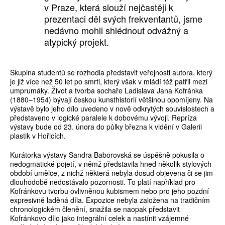
v Praze, která slouží nejčastěji k
prezentaci děl svých frekventantů, jsme
nedávno mohli shlédnout odvážný a
atypický projekt.
Skupina studentů se rozhodla představit veřejnosti autora, který
je již více než 50 let po smrti, který však v mládí též patřil mezi
umprumáky. Život a tvorba sochaře Ladislava Jana Kofránka
(1880–1954) bývají českou kunsthistorií většinou opomíjeny. Na
výstavě bylo jeho dílo uvedeno v nově odkrytých souvislostech a
představeno v logické paralele k dobovému vývoji. Repríza
výstavy bude od 23. února do půlky března k vidění v Galerii
plastik v Hořicích.
Kurátorka výstavy Sandra Baborovská se úspěšně pokusila o
nedogmatické pojetí, v němž představila hned několik stylových
období umělce, z nichž některá nebyla dosud objevena či se jim
dlouhodobě nedostávalo pozornosti. To platí například pro
Kofránkovu tvorbu ovlivněnou kubismem nebo pro jeho pozdní
expresivně laděná díla. Expozice nebyla založena na tradičním
chronologickém členění, snažila se naopak představit
Kofránkovo dílo jako integrální celek a nastínit vzájemné