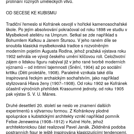
prolínání různých uměleckých vlivů.
OD SECESE KE KUBISMU
Tradiční řemeslo si Kofránek osvojil v hořické kamenosochařské
škole. Po jejím absolvování pokračoval od roku 1898 ve studiu v
Myslbekově ateliéru na Umprum. Setkal se zde například s
Bohumilem Kafkou a Janem Štursou. V jeho raném díle se
snoubila klasická myslbekovská tradice s rozvolněným
moderním pojetím Augusta Rodina, jehož pražská výstava roku
1902 sehrála ve vývoji českého umění klíčovou roli. Celoživotní
zájem o lidskou figuru nabýval již v jeho rané tvorbě moderních
významů – od intimní tajemnosti (Snění, 1904) až po sociální
kritiku (Děti proletáře, 1908). Paralelně vznikala také díla
inspirovaná řeckým archaickým sochařstvím, jako například
stylizovaná Hlava ženy (1907–1908). Od roku 1902 se Kofránek
účastnil výročních přehlídek Krasoumné jednoty, od roku 1905
pak výstav S. V. U. Mánes.
Druhé desetiletí 20. století se neslo ve znamení dalších
experimentů s výtvarnou formou. Z Kofránkovy plodné
spolupráce s kubistickými architekty vznikl například pomník
Felixe Jeneweina (1908–1912) v Kutné Hoře, jehož
architektonickou část realizoval Pavel Janák. Zklidněná podoba
postranních figur je ještě inspirována klasicizujícími tendencemi.