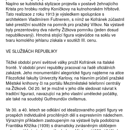
Naplno se kubistická stylizace projevila v postavě žehnajícího
Krista pro hrobku rodiny Koníčkovy na kutnohorském hřbitově.
Tato realizace z roku 1913 je výsledkem spolupráce s
architektem Vladimírem Fultnerem, s nímž se Kofránek zúčastnil
také prestižní soutěže na pomník pro pražský Vítkov. Na výstavě
byly prezentovány dva návrhy Žižkova pomníku (jeden dosud
nepublikovaný). Hmotná stojící figura vojevůdce na soklu ve
tvaru komolého jehlanu získala v soutěži III. cenu.
VE SLUŽBÁCH REPUBLIKY
Těžké období první světové války prožil Kofránek na italské
frontě. V období první republiky pracoval na řadě oficiálních
zakázek. Jeho monumentální alegorické figury najdeme na atice
Filozofické fakulty Univerzity Karlovy, na hlavním průčelí pražské
Městské knihovny či na portálu Meziměstské telefonní centrály
na Žižkově. Od 20. let je možné v jeho díle sledovat návrat k
tradiční figuraci, navazující na jeho vlastní umělecké počátky,
ale také na soudobý Gutfreundův civilismus.
Ve 30. a 40. letech se odklání od idealizovaného pojetí figury ve
prospěch individuálně procítěných děl s expresivním nádechem.
Výrazným příkladem zastoupeným na výstavě byla podobizna
Františka Křižíka (1939) s dramaticky zvrásněným obličejem