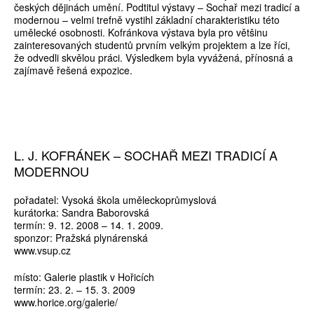
českých dějinách umění. Podtitul výstavy – Sochař mezi tradicí a
modernou – velmi trefně vystihl základní charakteristiku této
umělecké osobnosti. Kofránkova výstava byla pro většinu
zainteresovaných studentů prvním velkým projektem a lze říci,
že odvedli skvělou práci. Výsledkem byla vyvážená, přínosná a
zajímavě řešená expozice.
L. J. KOFRÁNEK – SOCHAŘ MEZI TRADICÍ A
MODERNOU
pořadatel: Vysoká škola uměleckoprůmyslová
kurátorka: Sandra Baborovská
termín: 9. 12. 2008 – 14. 1. 2009.
sponzor: Pražská plynárenská
www.vsup.cz
místo: Galerie plastik v Hořicích
termín: 23. 2. – 15. 3. 2009
www.horice.org/galerie/