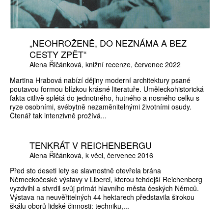
„NEOHROŽENĚ, DO NEZNÁMA A BEZ
CESTY ZPĚT“
Alena Řičánková
knižní recenze
červenec 2022
Martina Hrabová nabízí dějiny moderní architektury psané
poutavou formou blízkou krásné literatuře. Uměleckohistorická
fakta citlivě splétá do jednotného, hutného a nosného celku s
ryze osobními, svébytně nezaměnitelnými životními osudy.
Čtenář tak intenzivně prožívá...
TENKRÁT V REICHENBERGU
Alena Řičánková
k věci
červenec 2016
Před sto deseti lety se slavnostně otevřela brána
Německočeské výstavy v Liberci, kterou tehdejší Reichenberg
vyzdvihl a stvrdil svůj primát hlavního města českých Němců.
Výstava na neuvěřitelných 44 hektarech představila širokou
škálu oborů lidské činnosti: techniku,...