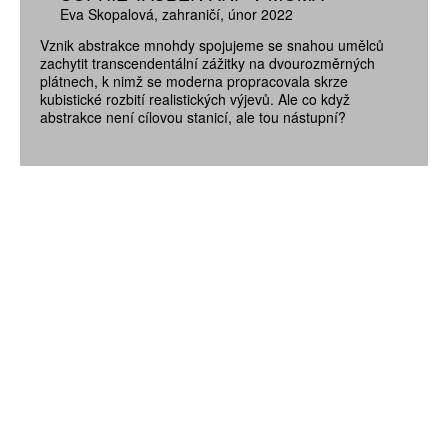
Eva Skopalová
zahraničí
únor 2022
Vznik abstrakce mnohdy spojujeme se snahou umělců
zachytit transcendentální zážitky na dvourozměrných
plátnech, k nimž se moderna propracovala skrze
kubistické rozbití realistických výjevů. Ale co když
abstrakce není cílovou stanicí, ale tou nástupní?
ZÍSKEJTE
ROČNÍ PŘEDPLATNÉ
ZA 1100 KČ