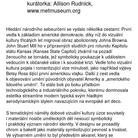
kurátorka: Allison Rudnick,
www.metmuseum.org
Hledání národního sebeurčení se vydalo několika cestami: První
vedla k základům americké demokracie, díky níž do vizuální
kultury třicátých let migroval obraz abolicionisty Johna Browna.
John Stuart Mill ho v přípravných studiích pro rotundu Kapitolu
státu Kansas (Kansas State Capitol) ztvárnil na pozadí
ženoucího se tornáda, jež symbolicky poukazuje k událostem
vedoucím k občanské válce i k soudobé krizi. Vedle toho vizuální
kultura pojala i romantizující vize minulosti, jako například výjevy
Betsy Ross šijící první americkou vlajku. Další z cest vedla
k objevování umění původních obyvatel Ameriky a „amerického
lidového umění“. To stálo bok po boku příslibům
technologického a industriál­ního pokroku, kterému dominovala
estetika streamline modern typická svým hladkým
aerodynamickým stylem navazujícím na evropské art deco.
S tematickými náměty dobové vizuální kultury úzce souvisely
i materiální nosiče uměleckých děl nesoucí symbolický
i praktický význam národní identity. V designu se prosadily
chrom a bakelit jako materiály symbolizující pevnost a trvalost.
Ve výtvarném umění to byl především akvarel, který se