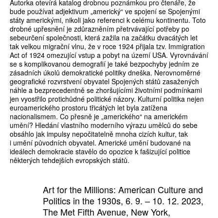
Autorka otevírá katalog drobnou poznámkou pro čtenáře, že
bude používat adjektivum „americký“ ve spojení se Spojenými
státy americkými, nikoli jako referenci k celému kontinentu. Toto
drobné upřesnění je zdůrazněním přetrvávající potřeby po
sebeurčení společnosti, která zažila na začátku dvacátých let
tak velkou migrační vlnu, že v roce 1924 přijala tzv. Immigration
Act of 1924 omezující vstup a pobyt na území USA. Vyrovnávání
se s komplikovanou demografií je také bezpochyby jedním ze
zásadních úkolů demokratické politiky dneška. Nerovnoměrné
geografické rozvrstvení obyvatel Spojených států zasažených
náhle a bezprecedentně se zhoršujícími životními podmínkami
jen vyostřilo protichůdné politické názory. Kulturní politika nejen
euroamerického prostoru třicátých let byla zatížena
nacionalismem. Co přesně je „amerického“ na americkém
umění? Hledání vlastního moderního výrazu umělců do sebe
obsáhlo jak impulsy nepočitatelně mnoha cizích kultur, tak
i umění původních obyvatel. Americké umění budované na
ideálech demokracie stavělo do opozice k fašizující politice
některých tehdejších evropských států.
Art for the Millions: American Culture and
Politics in the 1930s, 6. 9. – 10. 12. 2023,
The Met Fifth Avenue, New York,