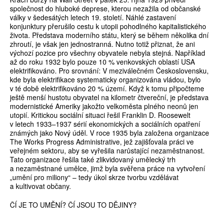
společnost do hluboké deprese, kterou nezažila od občanské
války v šedesátých letech 19. století. Náhlé zastavení
konjunktury přerušilo cestu k utopii pohodlného kapitalistického
života. Představa moderního státu, který se během několika dní
zhroutí, je však jen jednostranná. Nutno totiž přiznat, že ani
výchozí pozice pro všechny obyvatele nebyla stejná. Například
až do roku 1932 bylo pouze 10 % venkovských oblastí USA
elektrifikováno. Pro srovnání: V meziválečném Československu,
kde byla elektrifikace systematicky organizována vládou, bylo
v té době elektrifikováno 20 % území. Když k tomu připočteme
ještě menší hustotu obyvatel na kilometr čtvereční, je představa
modernistické Ameriky jakožto velkoměsta plného neonů jen
utopií. Kritickou sociální situaci řešil Franklin D. Roosewelt
v letech ­1933–1937 sérií ekonomických a sociálních opatření
známých jako Nový úděl. V roce 1935 byla založena organizace
The Works Progress Administrative, jež zajišťovala práci ve
veřejném sektoru, aby se vyřešila narůstající nezaměstnanost.
Tato organizace řešila také zlikvidovaný umělecký trh
a nezaměstnané umělce, jimž byla svěřena práce na vytvoření
„umění pro miliony“ – tedy úkol skrze tvorbu vzdělávat
a kultivovat občany.
ČÍ JE TO UMĚNÍ? ČÍ JSOU TO DĚJINY?