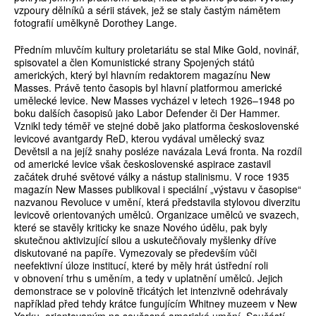
vzpoury dělníků a sérii stávek, jež se staly častým námětem
fotografií umělkyně Dorothey Lange.
Předním mluvčím kultury proletariátu se stal Mike Gold, novinář,
spisovatel a člen Komunistické strany Spojených států
amerických, který byl hlavním redaktorem magazínu New
Masses. Právě tento časopis byl hlavní platformou americké
umělecké levice. New Masses vycházel v letech 1926–1948 po
boku dalších časopisů jako Labor Defender či Der Hammer.
Vznikl tedy téměř ve stejné době jako platforma československé
levicové avantgardy ReD, kterou vydával umělecký svaz
Devětsil a na jejíž snahy posléze navázala Levá fronta. Na rozdíl
od americké levice však československé aspirace zastavil
začátek druhé světové války a nástup stalinismu. V roce 1935
magazín New Masses publikoval i speciální „výstavu v časopise“
nazvanou Revoluce v umění, která představila stylovou diverzitu
levicově orientovaných umělců. Organizace umělců ve svazech,
které se stavěly kriticky ke snaze Nového údělu, pak byly
skutečnou aktivizující silou a uskutečňovaly myšlenky dříve
diskutované na papíře. Vymezovaly se především vůči
neefektivní úloze institucí, které by měly hrát ústřední roli
v obnovení trhu s uměním, a tedy v uplatnění umělců. Jejich
demonstrace se v polovině třicátých let intenzivně odehrávaly
například před tehdy krátce fungujícím Whitney muzeem v New