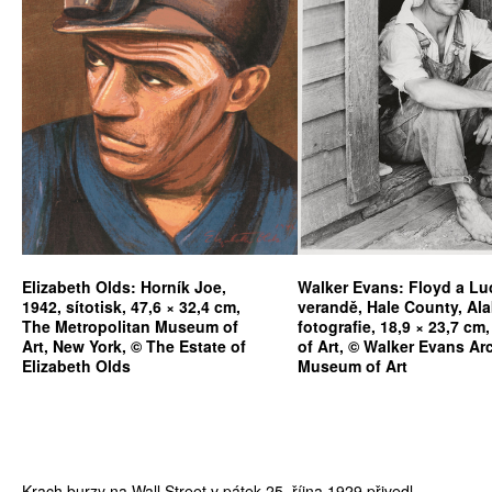
Elizabeth Olds: Horník Joe,
Walker Evans: Floyd a Lu
1942, sítotisk, 47,6 × 32,4 cm,
verandě, Hale County, Al
The Metropolitan Museum of
fotografie, 18,9 × 23,7 c
Art, New York, © The Estate of
of Art, © Walker Evans Ar
Elizabeth Olds
Museum of Art
Krach burzy na Wall Street v pátek 25. října 1929 přivedl