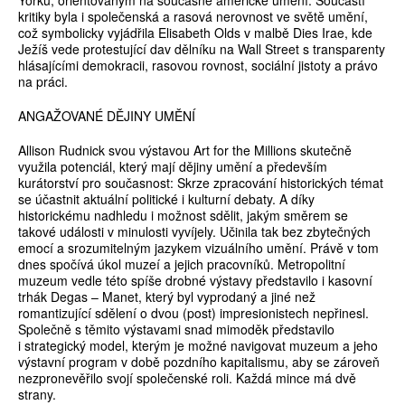
Yorku, orientovaným na současné americké umění. Součástí
kritiky byla i společenská a rasová nerovnost ve světě umění,
což symbolicky vyjádřila Elisabeth Olds v malbě Dies Irae, kde
Ježíš vede protestující dav dělníku na Wall Street s transparenty
hlásajícími demokracii, rasovou rovnost, sociální jistoty a právo
na práci.
ANGAŽOVANÉ DĚJINY UMĚNÍ
Allison Rudnick svou výstavou Art for the Millions skutečně
využila potenciál, který mají dějiny umění a především
kurátorství pro současnost: Skrze zpracování historických témat
se účastnit aktuální politické i kulturní debaty. A díky
historickému nadhledu i možnost sdělit, jakým směrem se
takové události v minulosti vyvíjely. Učinila tak bez zbytečných
emocí a srozumitelným jazykem vizuálního umění. Právě v tom
dnes spočívá úkol muzeí a jejich pracovníků. Metropolitní
muzeum vedle této spíše drobné výstavy představilo i kasovní
trhák Degas – Manet, který byl vyprodaný a jiné než
romantizující sdělení o dvou (post) impresionistech nepřinesl.
Společně s těmito výstavami snad mimoděk představilo
i strategický model, kterým je možné navigovat muzeum a jeho
výstavní program v době pozdního kapitalismu, aby se zároveň
nezpronevěřilo svojí společenské roli. Každá mince má dvě
strany.