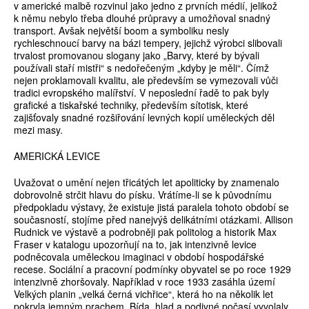
v americké malbě rozvinul jako jedno z prvních médií, jelikož
k němu nebylo třeba dlouhé průpravy a umožňoval snadný
transport. Avšak největší boom a symboliku nesly
rychleschnoucí barvy na bázi tempery, jejichž výrobci slibovali
trvalost promovanou slogany jako „Barvy, které by bývali
používali staří mistři“ s nedořečeným „kdyby je měli“. Čímž
nejen proklamovali kvalitu, ale především se vymezovali vůči
tradici evropského malířství. V neposlední řadě to pak byly
grafické a tiskařské techniky, především sítotisk, které
zajišťovaly snadné rozšiřování levných kopií uměleckých děl
mezi masy.
AMERICKÁ LEVICE
Uvažovat o umění nejen třicátých let apoliticky by znamenalo
dobrovolně strčit hlavu do písku. Vrátíme-li se k původnímu
předpokladu výstavy, že existuje jistá paralela tohoto období se
současností, stojíme před nanejvýš delikátními otázkami. Allison
Rudnick ve výstavě a podrobněji pak politolog a historik Max
Fraser v katalogu upozorňují na to, jak intenzivně levice
podněcovala uměleckou imaginaci v období hospodářské
recese. Sociální a pracovní podmínky obyvatel se po roce 1929
intenzivně zhoršovaly. Například v roce 1933 zasáhla území
Velkých planin „velká černá vichřice“, která ho na několik let
pokryla jemným prachem. Bída, hlad a podivné počasí vyvolaly