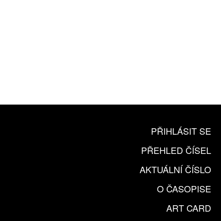
10 TIŠTĚNÝCH ČÍSEL
365 DNÍ ONLINE VERZE
ČLENSKÁ KARTA ARTCARD
KOUPIT PŘEDPLATNÉ
PŘIHLÁSIT SE
PŘEHLED ČÍSEL
AKTUÁLNÍ ČÍSLO
O ČASOPISE
ART CARD