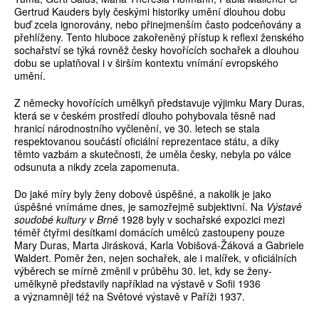
Gertrud Kauders byly českými historiky umění dlouhou dobu
buď zcela ignorovány, nebo přinejmenším často podceňovány a
přehlíženy. Tento hluboce zakořeněný přístup k reflexi ženského
sochařství se týká rovněž česky hovořících sochařek a dlouhou
dobu se uplatňoval i v širším kontextu vnímání evropského
umění.
Z německy hovořících umělkyň představuje výjimku Mary Duras,
která se v českém prostředí dlouho pohybovala těsně nad
hranicí národnostního vyčlenění, ve 30. letech se stala
respektovanou součástí oficiální reprezentace státu, a díky
těmto vazbám a skutečnosti, že uměla česky, nebyla po válce
odsunuta a nikdy zcela zapomenuta.
Do jaké míry byly ženy dobově úspěšné, a nakolik je jako
úspěšné vnímáme dnes, je samozřejmě subjektivní. Na
Výstavě
soudobé kultury v Brně
1928 byly v sochařské expozici mezi
téměř čtyřmi desítkami domácích umělců zastoupeny pouze
Mary Duras, Marta Jirásková, Karla Vobišová-Žáková a Gabriele
Waldert. Poměr žen, nejen sochařek, ale i malířek, v oficiálních
výběrech se mírně změnil v průběhu 30. let, kdy se ženy-
umělkyně představily například na výstavě v Sofii 1936
a významněji též na Světové výstavě v Paříži 1937.