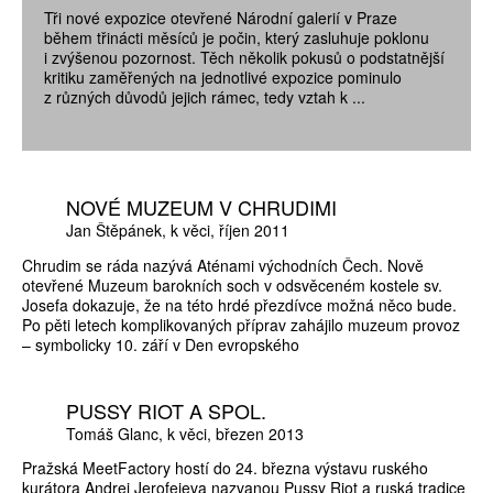
Tři nové expozice otevřené Národní galerií v Praze
během třinácti měsíců je počin, který zasluhuje poklonu
i zvýšenou pozornost. Těch několik pokusů o podstatnější
kritiku zaměřených na jednotlivé expozice pominulo
z různých důvodů jejich rámec, tedy vztah k ...
NOVÉ MUZEUM V CHRUDIMI
Jan Štěpánek
k věci
říjen 2011
Chrudim se ráda nazývá Aténami východních Čech. Nově
otevřené Muzeum barokních soch v odsvěceném kostele sv.
Josefa dokazuje, že na této hrdé přezdívce možná něco bude.
Po pěti letech komplikovaných příprav zahájilo muzeum provoz
– symbolicky 10. září v Den evropského
PUSSY RIOT A SPOL.
Tomáš Glanc
k věci
březen 2013
Pražská MeetFactory hostí do 24. března výstavu ruského
kurátora Andrej Jerofejeva nazvanou Pussy Riot a ruská tradice