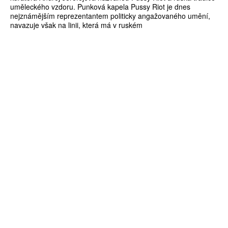
uměleckého vzdoru. Punková kapela Pussy Riot je dnes
nejznámějším reprezentantem politicky angažovaného umění,
navazuje však na linii, která má v ruském
ZÍSKEJTE
ROČNÍ PŘEDPLATNÉ
ZA 1100 KČ
10 TIŠTĚNÝCH ČÍSEL