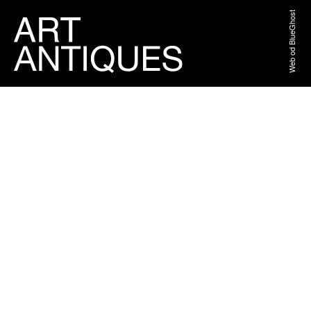
Web od BlueGhost