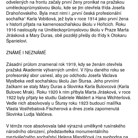
odvelených na frontu začaly první ženy pronikat na pražskou
uměleckoprůmyslovou školu, kde se jim otevřela třída Josefa
Drahoňovského. Byla mezi nimi i „první česká profesionální
sochařka“ Karla Vobišová, jež byla v roce 1914 jako první žena
v historii přijata na kamenosochařskou školu v Hořicích. Roku
1916 nastoupily na Uměleckoprůmyslovou školu v Praze Marta
Jirásková a Mary Duras, obě později přešly do třídy k Otokaru
Španielovi.
ZNÁMÉ I NEZNÁMÉ
Zásadní průlom znamenal rok 1919, kdy se ženám otevřela
pražská Akademie výtvarných umění. V říjnu daného roku se
profesorský sbor usnesl, aby po odchodu Josefa Václava
Myslbeka vedl sochařskou školu Jan Štursa. Jeho prvními
žačkami se staly Mary Duras a Slovinka Karla Bulovcová (Karla
Bulovec Mrak). Roku 1920 k nim přibyla Marta Jirásková, v roce
1922 byly přijaty ke studiu Gabriele Waldert a Hana Wichterlová.
Vedle nich absolvovaly u Štursy roku 1923 budoucí malířka
Vlasta Vostřebalová-Fischerová a dnes zcela zapomenutá
Slovinka Ludja Valičeva.
V témže roce absolvovala také výrazná umělkyně rusínského
národního obrození, představitelka monumentálního
meziválečného sochařství Helena Mandičová (za svobodna na