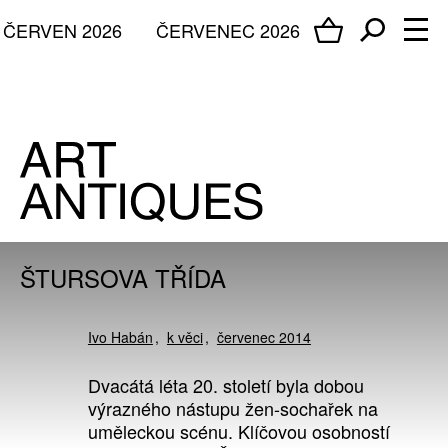
ČERVEN 2026
ČERVENEC 2026
ŠTURSOVA TŘÍDA
Ivo Habán
k věci
červenec 2014
Dvacátá léta 20. století byla dobou
výrazného nástupu žen-sochařek na
uměleckou scénu. Klíčovou osobností