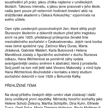
soustředění při práci, jakou zřídka najdeme v uměleckých
školách. Takovou intensitu, s jakou jsme pracovali v jeho škole,
našla jsem pouze při večerních hodinách kreslení aktů na
drážďanské akademii u Oskara Kokoschky,“ vzpomínala na
svého učitele.
Osm výše uvedených pozoruhodných žen, které stihly projít
Štursovým školením a dokončit studium před jeho tragickou
smrtí na jaře 1925, představují průkopnice ženské linie
meziválečného sochařství v Československu. Jejich raná tvorba
nese četné společné rysy. Zatímco Mary Duras, Marta
Jirásková, Gabriele Waldert, Karla Bulovcová i Helena
Mandičová zůstaly u figurálního sochařství v duchu Štursova
odkazu, Hana Wichterlová se poměrně záhy vydala
avantgardnější cestou směrem k abstrakci, která ji proslavila.
Svůj podíl na tom měl jistě také Vincenc Makovský, s nímž byla
Hana Wichterlová dlouhodobě v kontaktu a který studium
sochařství dokončil v roce 1926 u Bohumila Kafky.
PŘEHLÍŽENÉ TÉMA
Na okraji příběhu českých dějin umění však zůstávají i další
ženy-umělkyně první republiky. Německy hovořící sochařky jako
Helene Scholz-Železny, Martha Schöpflin, Dina Kuhn, Elfriede
Tuma, Gerti Salus, Maria Theresia Hofmann, Paula Malléner či