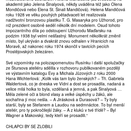
akademii jako Jelena Šinalyová, někdy uváděna též jako Olena
Mondičová nebo Elena St. Šinali Mandičová). Helena Mandičová
roku 1928 ve věku pouhých pětadvaceti let realizovala
nadživotní bronzovou plastiku T. G. Masaryka pro Užhorod, pro
niž prezident osobně seděl několik dní modelem. Osud tohoto
impozantního díla po odstoupení Užhorodu Maďarsku na
podzim 1938 byl velmi nešťastný. Monument několikrát změnil
místo, byl ukrýván a dvakrát znovu odhalen v Hranicích na
Moravě, až nakonec roku 1974 skončil v tavicích pecích
Prostějovských železáren.
Své vzpomínky na polozapomenutou Rusínku i další spolužačky
ze Štursova ateliéru sdělila v rozhovoru publikovaném později
ve výstavním katalogu Evy a Michala Jůzových z roku 2000
Hana Wichterlová: „Kolik vás tam bylo ženských? – Tři. Gabriela
Waldertová, co je dneska ve Vídni a dost se prosadila, nadaná a
velice milá holka to byla, vzdělaná a jemná, a pak Šinalyová …
Měla zelené oči a blond vlasy a velké úspěchy u žáků, ale
sochařina jí moc nešla. – A Jirásková a Durasová? – Ty byly
starší, byly se Stefanem a Laudou na sedmnáctce. To byl menší
ateliér, pro ty pokročilejší žáky. – A z kluků v tvé třídě? – Byl
Wagner a Makovský, tedy kteří se prosadili.“
CHLAPCI BY SE ZLOBILI