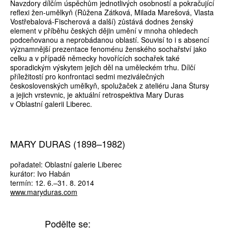
Navzdory dílčím úspěchům jednotlivých osobností a pokračující
reflexi žen-umělkyň (Růžena Zátková, Milada Marešová, Vlasta
Vostřebalová-Fischerová a další) zůstává dodnes ženský
element v příběhu českých dějin umění v mnoha ohledech
podceňovanou a neprobádanou oblastí. Souvisí to i s absencí
významnější prezentace fenoménu ženského sochařství jako
celku a v případě německy hovořících sochařek také
sporadickým výskytem jejich děl na uměleckém trhu. Dílčí
příležitostí pro konfrontaci sedmi meziválečných
československých umělkyň, spolužaček z ateliéru Jana Štursy
a jejich vrstevnic, je aktuální retrospektiva Mary Duras
v Oblastní galerii Liberec.
MARY DURAS (1898–1982)
pořadatel: Oblastní galerie Liberec
kurátor: Ivo Habán
termín: 12. 6.–31. 8. 2014
www.maryduras.com
Podělte se: