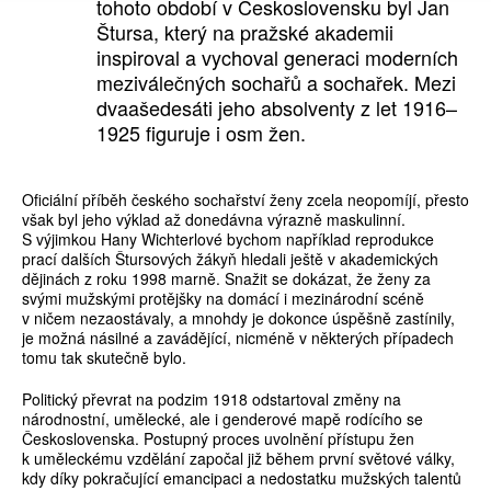
tohoto období v Československu byl Jan
Štursa, který na pražské akademii
inspiroval a vychoval generaci moderních
meziválečných sochařů a sochařek. Mezi
dvaašedesáti jeho absolventy z let 1916–
1925 figuruje i osm žen.
Oficiální příběh českého sochařství ženy zcela neopomíjí, přesto
však byl jeho výklad až donedávna výrazně maskulinní.
S výjimkou Hany Wichterlové bychom například reprodukce
prací dalších Štursových žákyň hledali ještě v akademických
dějinách z roku 1998 marně. Snažit se dokázat, že ženy za
svými mužskými protějšky na domácí i mezinárodní scéně
v ničem nezaostávaly, a mnohdy je dokonce úspěšně zastínily,
je možná násilné a zavádějící, nicméně v některých případech
tomu tak skutečně bylo.
Politický převrat na podzim 1918 odstartoval změny na
národnostní, umělecké, ale i genderové mapě rodícího se
Československa. Postupný proces uvolnění přístupu žen
k uměleckému vzdělání započal již během první světové války,
kdy díky pokračující emancipaci a nedostatku mužských talentů