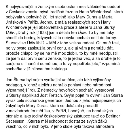
K nejvýraznějším ženským osobnostem meziválečného období
v Československu bývá tradičně řazena Hana Wichterlová, která
pobývala v polovině 20. let stejně jako Mary Duras a Marta
Jirásková v Paříži. Jednou z mála realistických soch Hany
Wichterlové je její absolventská práce z ateliéru Jana Štursy
Údiv
. „Druhý rok [1924] jsem dělala ten
Údiv
. To by mě taky
shodili do bedny, kdybych si to nebyla nechala odlít do formy. –
Štursovi se Údiv líbil? – Měl z toho velkou radost. On mně řekl,
no vy byste zasloužila první cenu, ale já vám ji nemůžu dát,
protože chlapci by se na mě moc zlobili, to by mně neodpustili,
že jsem dal první cenu ženské, to je jedna věc, a za druhé je to
spojeno s finanční odměnou, a tu vy nepotřebujete,“ vzpomíná
sochařka v již citovaném katalogu.
Jan Štursa byl nejen vynikající umělec, ale také výjimečný
pedagog, v jehož ateliéru nehrálo pohlaví nebo národnost
významnější roli. Z německy hovořících sochařů vystudoval
u Štursy například Jost Pietsch. Svým pojetím ovlivnil Jan Štursa
výraz celé sochařské generace. Jednou z jeho nejúspěšnějších
žákyň byla Mary Duras, která se dokázala prosadit
v mezinárodním měřítku, v Paříži, Londýně, na benátských
bienále a jako jediný československý zástupce také do Berliner
Secession. „Štursa měl schopnost dostat ze svých žáků
všechno, co v nich bylo. V jeho škole byla taková atmosféra