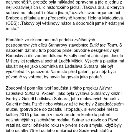
nejvhodnější“, protože byla nákladně opravena a jde o jednu z
nejlukrativnějších ulic historického jádra. „Taková díla, o kterých
se bavíme, ale patří někam jinam,“ uzavřel svou argumentaci
Brabec a přitakala mu předsedkyně komise Helena Matoušová
(ODS): „Takový byl většinový názor a doporučili jsme hledat jiné
místo.“
Památník ze sklobetonu má podobu zvětšených
pestrobarevných dílců Sutnarovy stavebnice
Build the Town
. S
nápadem dát mu tuto podobu přišel původně designérův syn
Radoslav a dle zadání děkana Fakulty umění a designu Josefa
Mištery jej realizoval sochař Luděk Míšek. Výsledná plastika má
sloužit nejen jako upomínka na Ladislava Sutnara, ale být
využitelná i k posezení. Na místě před galerií, pro nějž byla
původně vytvořena, by navíc fungovala jako poutač.
Zbudování pomníku tvoří součást širšího projektu
Návrat
Ladislava Sutnara
. Akcemi, jako byla výstava Sutnarovy knižní
tvorby v Galerii Ladislava Sutnara, jeho malovaných Venuší v
Galerii města Plzně nebo výstavy užité tvorby v Západočeském
muzeu (potrvá zde do začátku listopadu), si evropské město
kultury 2015 připomíná v mezinárodním kontextu patrně
nejznámějšího plzeňského rodáka. Sutnar se navíc do Plzně
vrátil na konci loňského roku i v prvém slova smyslu, když byly
jeho ostatky 75 let po jeho emigraci do Spojených států a