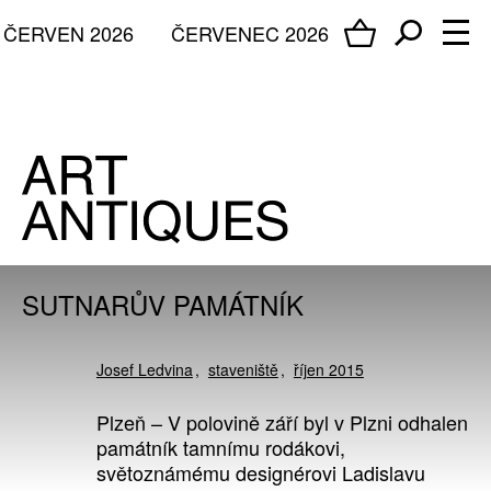
ČERVEN 2026
ČERVENEC 2026
SUTNARŮV PAMÁTNÍK
Josef Ledvina
staveniště
říjen 2015
Plzeň – V polovině září byl v Plzni odhalen
památník tamnímu rodákovi,
světoznámému designérovi Ladislavu