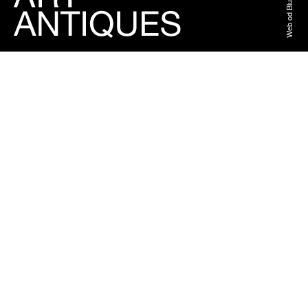
Web od BlueGhost