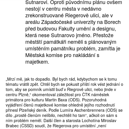
Sutnarovi. Oproti původnímu plánu ovšem
nestojí v centru města v nedávno
zrekonstruované Riegerově ulici, ale v
areálu Západočeské univerzity na Borech
před budovou Fakulty umění a designu,
která nese Sutnarovo jméno. Přestože
městští památkáři neměli s plánovaným
umístěním památníku problém, zamítla je
Městská komise pro nakládání s
majetkem.
„Mrzí mě, jak to dopadlo. Byl bych rád, kdybychom se k tomu
tématu vrátili zpět. Chtěl bych se pokusit příští rok vést jednání o
tom, aby se pomník umístil buď v Riegrově ulici, nebo jinde v
centru Plzně,“ okomentoval záležitost pro ČTK náměstek
primátora pro kulturu Martin Baxa (ODS). Pozoruhodná
vyjádření členů majetkové komise ohledně jejího rozhodnutí
přinesl Plzeňský deník. Podle Lumíra Aschenbrennera (ODS) se
dílo „prostě členům nelíbilo, nechtěli ho tam“, ačkoli on sám s
ním problém neměl. Další člen a starosta Lochotína Miroslav
Brabec (ČSSD) soudí, že Riegerova pro umístění „není