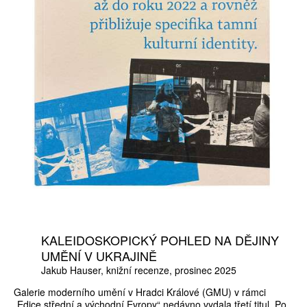
KALEIDOSKOPICKÝ POHLED NA DĚJINY
UMĚNÍ V UKRAJINĚ
Jakub Hauser
knižní recenze
prosinec 2025
Galerie moderního umění v Hradci Králové (GMU) v rámci
„Edice střední a východní Evropy“ nedávno vydala třetí titul. Po