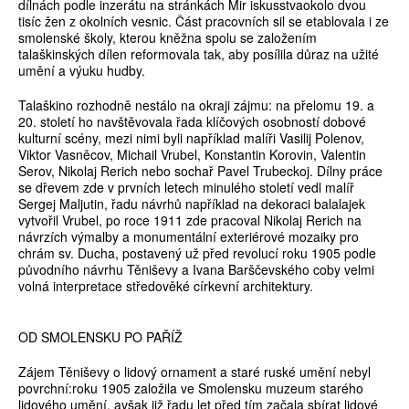
dílnách podle inzerátu na stránkách Mir iskusstvaokolo dvou
tisíc žen z okolních vesnic. Část pracovních sil se etablovala i ze
smolenské školy, kterou kněžna spolu se založením
talaškinských dílen reformovala tak, aby posílila důraz na užité
umění a výuku hudby.
Talaškino rozhodně nestálo na okraji zájmu: na přelomu 19. a
20. století ho navštěvovala řada klíčových osobností dobové
kulturní scény, mezi nimi byli například malíři Vasilij Polenov,
Viktor Vasněcov, Michail Vrubel, Konstantin Korovin, Valentin
Serov, Nikolaj Rerich nebo sochař Pavel Trubeckoj. Dílny práce
se dřevem zde v prvních letech minulého století vedl malíř
Sergej Maljutin, řadu návrhů například na dekoraci balalajek
vytvořil Vrubel, po roce 1911 zde pracoval Nikolaj Rerich na
návrzích výmalby a monumentální exteriérové mozaiky pro
chrám sv. Ducha, postavený už před revolucí roku 1905 podle
původního návrhu Těniševy a Ivana Barščevského coby velmi
volná interpretace středověké církevní architektury.
OD SMOLENSKU PO PAŘÍŽ
Zájem Těniševy o lidový ornament a staré ruské umění nebyl
povrchní:roku 1905 založila ve Smolensku muzeum starého
lidového umění, avšak již řadu let před tím začala sbírat lidové