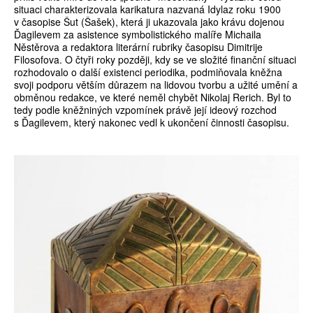
situaci charakterizovala karikatura nazvaná Idylaz roku 1900
v časopise Šut (Šašek), která ji ukazovala jako krávu dojenou
Ďagilevem za asistence symbolistického malíře Michaila
Něstěrova a redaktora literární rubriky časopisu Dimitrije
Filosofova. O čtyři roky později, kdy se ve složité finanční situaci
rozhodovalo o další existenci periodika, podmiňovala kněžna
svoji podporu větším důrazem na lidovou tvorbu a užité umění a
obměnou redakce, ve které neměl chybět Nikolaj Rerich. Byl to
tedy podle kněžniných vzpomínek právě její ideový rozchod
s Ďagilevem, který nakonec vedl k ukončení činnosti časopisu.