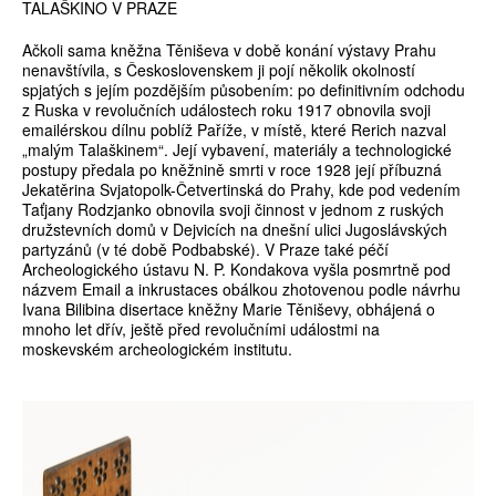
TALAŠKINO V PRAZE
Ačkoli sama kněžna Těniševa v době konání výstavy Prahu
nenavštívila, s Československem ji pojí několik okolností
spjatých s jejím pozdějším působením: po definitivním odchodu
z Ruska v revolučních událostech roku 1917 obnovila svoji
emailérskou dílnu poblíž Paříže, v místě, které Rerich nazval
„malým Talaškinem“. Její vybavení, materiály a technologické
postupy předala po kněžnině smrti v roce 1928 její příbuzná
Jekatěrina Svjatopolk-Četvertinská do Prahy, kde pod vedením
Taťjany Rodzjanko obnovila svoji činnost v jednom z ruských
družstevních domů v Dejvicích na dnešní ulici Jugoslávských
partyzánů (v té době Podbabské). V Praze také péčí
Archeologického ústavu N. P. Kondakova vyšla posmrtně pod
názvem Email a inkrustaces obálkou zhotovenou podle návrhu
Ivana Bilibina disertace kněžny Marie Těniševy, obhájená o
mnoho let dřív, ještě před revolučními událostmi na
moskevském archeologickém institutu.