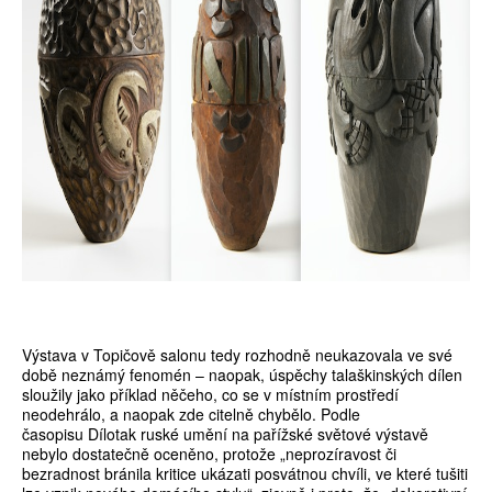
Výstava v Topičově salonu tedy rozhodně neukazovala ve své
době neznámý fenomén – naopak, úspěchy talaškinských dílen
sloužily jako příklad něčeho, co se v místním prostředí
neodehrálo, a naopak zde citelně chybělo. Podle
časopisu Dílotak ruské umění na pařížské světové výstavě
nebylo dostatečně oceněno, protože „neprozíravost či
bezradnost bránila kritice ukázati posvátnou chvíli, ve které tušiti