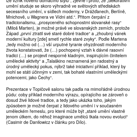
lze vznik nového domácího stylu“, zjevně i proto, že „dekorativní
umění studuje se skoro výhradně ve světových střediskách
secessního umění, v sídlech moderny, v Drážďanech, Berlíně,
Mnichově, u Wagnera ve Vídni atd.“. Přitom čerpání z
tradicionalismu, „prosyceného schopnostmi slovanské rasy“
(Miloš Marten), je možné právě ve slovanských zemích, protože
Západ „první ztratil své staré dobré tradice“ a „zhoubný vánek
moderní kultury [zde] smetl rychle staré zvyky“. Podle Martena
„tedy možno od (…) vší urputné tyranie ohyzdnosti moderního
života konstatovati, že (…) pochopený vztah k dávné rasovní
tradici (…) se projevil nesporně kladným, inspirujícím činitelem
umělecké aktivity“ a „Talaškino neznamená jen radostný a
úrodný umělecký pokus, nýbrž také iniciativní příklad, který by
mohl se státi účinným v zemi, tak bohaté vlastními uměleckými
potencemi, jako Čechy“.
Prezentace v Topičově salonu tak padla na mimořádně úrodnou
půdu: coby příklad moderního výrazu, opírajícího se zároveň o
dosud živé lidové tradice, a tedy jako ukázka toho, jakým
způsobem je možné čerpat z lidového umění i v současném
uměleckém řemeslu, pro které může být „staré umění vlastně
jenom útkem, do něhož imaginace umělců tkala novou evoluci“
(Casimir de Danilowicz v článku pro Dílo).