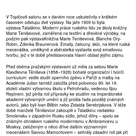
V Topičově salonu se v daném roce uskutečnily v krátkém
časovém odstupu dvě výstavy. Na jaře 1909 to byla
výstava Talaškino. Moderní práce ruského lidu ze školy kněžny
Marie Teniševové, zaměřená na textilní a dřevěné výrobky, na
podzim pak výstavaKněžna Marie Teniševová, Blanche Ory-
Robin, Zdenka Braunerová. Emaily, čalouny, sklo, na které ruská
mecenáška, umělkyně a sběratelka vystavila svoji emailovou
tvorbu, jež v té době představovala hlavní oblast jejího zájmu.
Před oběma pražskými výstavami už měla za sebou Marie
Klavdievna Těniševa (1858–1928) bohaté organizační i tvůrčí
curriculum: vedle studií operního zpěvu v Paříži a malby na
Académie Julian tamtéž založila před polovinou 90. let 19.
století vlastní výtvarnou školu v Petrohradu, vedenou Iljou
Repinem, jež plnila roli přípravky ke studiím na Imperátorské
akademii výtvarných umění a jíž prošla řada později známých
autorů, jako byli Ivan Bilibin nebo Zidaida Serebrjakova. V téže
době manželé Těniševovi zakoupili v Talaškinu nedaleko
Smolensku v západním Rusku sídlo, jehož dílny – spolu se
známým ohniskem ruského modernismu v Ambramcevu u
Moskvy, založeným o něco dříve dalším významným
mecenášem Savvou Mamontovem – sehrály zásadní roli jak při