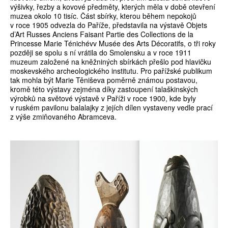
výšivky, řezby a kovové předměty, kterých měla v době otevření
muzea okolo 10 tisíc. Část sbírky, kterou během nepokojů
v roce 1905 odvezla do Paříže, představila na výstavě Objets
d’Art Russes Anciens Faisant Partie des Collections de la
Princesse Marie Ténichévv Musée des Arts Décoratifs, o tři roky
později se spolu s ní vrátila do Smolensku a v roce 1911
muzeum založené na kněžniných sbírkách přešlo pod hlavičku
moskevského archeologického institutu. Pro pařížské publikum
tak mohla být Marie Těniševa poměrně známou postavou,
kromě této výstavy zejména díky zastoupení talaškinských
výrobků na světové výstavě v Paříži v roce 1900, kde byly
v ruském pavilonu balalajky z jejích dílen vystaveny vedle prací
z výše zmiňovaného Abramceva.