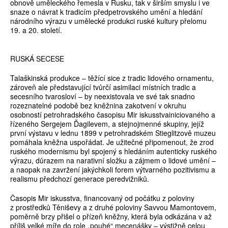
obnově uměleckého řemesla v Rusku, tak v širším smyslu i ve
snaze o návrat k tradicím předpetrovského umění a hledání
národního výrazu v umělecké produkci ruské kultury přelomu
19. a 20. století.
RUSKÁ SECESE
Talaškinská produkce – těžící sice z tradic lidového ornamentu,
zároveň ale představující tvůrčí asimilaci místních tradic a
secesního tvarosloví – by neexistovala ve své tak snadno
rozeznatelné podobě bez kněžnina zakotvení v okruhu
osobností petrohradského časopisu Mir iskusstvainiciovaného a
řízeného Sergejem Ďagilevem, a stejnojmenné skupiny, jejíž
první výstavu v lednu 1899 v petrohradském Stieglitzově muzeu
pomáhala kněžna uspořádat. Je užitečné připomenout, že zrod
ruského modernismu byl spojený s hledáním autenticky ruského
výrazu, důrazem na narativní složku a zájmem o lidové umění –
a naopak na zavržení jakýchkoli forem výtvarného pozitivismu a
realismu předchozí generace peredvižniků.
Časopis Mir iskusstva, financovaný od počátku z poloviny
z prostředků Těniševy a z druhé poloviny Savvou Mamontovem,
poměrně brzy přišel o přízeň kněžny, která byla odkázána v až
příliš velké míře do role „pouhé“ mecenášky – výstižně celou