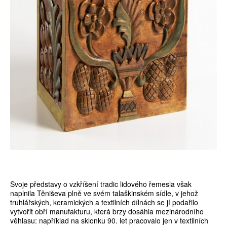
Svoje představy o vzkříšení tradic lidového řemesla však
naplnila Těniševa plně ve svém talaškinském sídle, v jehož
truhlářských, keramických a textilních dílnách se jí podařilo
vytvořit obří manufakturu, která brzy dosáhla mezinárodního
věhlasu: například na sklonku 90. let pracovalo jen v textilních