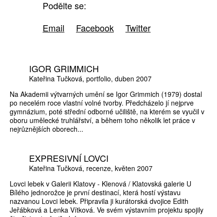
Podělte se:
Email
Facebook
Twitter
IGOR GRIMMICH
Kateřina Tučková
portfolio
duben 2007
Na Akademii výtvarných umění se Igor Grimmich (1979) dostal
po necelém roce vlastní volné tvorby. Předcházelo jí nejprve
gymnázium, poté střední odborné učiliště, na kterém se vyučil v
oboru umělecké truhlářství, a během toho několik let práce v
nejrůznějších oborech...
EXPRESIVNÍ LOVCI
Kateřina Tučková
recenze
květen 2007
Lovci lebek v Galerii Klatovy - Klenová / Klatovská galerie U
Bílého jednorožce je první destinací, která hostí výstavu
nazvanou Lovci lebek. Připravila ji kurátorská dvojice Edith
Jeřábková a Lenka Vítková. Ve svém výstavním projektu spojily