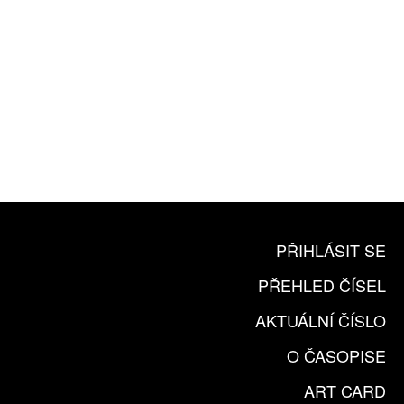
10 TIŠTĚNÝCH ČÍSEL
365 DNÍ ONLINE VERZE
ČLENSKÁ KARTA ARTCARD
KOUPIT PŘEDPLATNÉ
PŘIHLÁSIT SE
PŘEHLED ČÍSEL
AKTUÁLNÍ ČÍSLO
O ČASOPISE
ART CARD