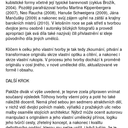
kubistické formy včetně její typické barevnosti (cyklus Brožík,
2004). Později parafrázoval tvorbu Martina Kippenbergera
(2007), Neo Raucha (2008), Hanuše Schweigera (2009), Jána
Mančušky (2009) a nakonec svůj zájem upřel na zátiší a krajiny
barokních mistrů (2010). V letošním roce se pak střetl s tvorbou
dvojice jemu osobně i autorsky blízkých fotografů a provedl
apropriaci (jak svá díla také nazývá) čili přivlastnění si ideje
původního díla jiných umělců.
Klíčem k celku jeho vlastní tvorby je tak tedy zkoumání, pitvání a
transformace originálu skrze vlastní optiku a cítění, a nakonec i
skrze vlastní rukopis. V procesu jeho tvorby dochází k proměně
originálu v cosi jiného, v nové umělecké dílo, aktualizované ve
formě i obsahu.
DALŠÍ KROK
Pakliže divák ví výše uvedené, je teprve zcela připraven vnímat
současný výsledek Tóthovy tvorby všemi póry a poté ho také
náležitě docenit. Nemá před sebou jen sedmero atraktivních děl,
v nichž vidí dvojici polních maleb, výňatků z pražských ulic nebo
malby osaměle stojících architektur. Nýbrž může ocenit autorovu
manipulaci s originálem a jeho vlastní umělecký přínos, logiku
jeho tvůrčí cesty, zřetelný koncept, a nakonec i kvalitu
definitivního podání, kterou mu nelze upřít, i když tuším, že je