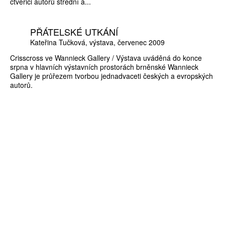
čtveřici autorů střední a...
PŘÁTELSKÉ UTKÁNÍ
Kateřina Tučková
výstava
červenec 2009
Crisscross ve Wannieck Gallery / Výstava uváděná do konce
srpna v hlavních výstavních prostorách brněnské Wannieck
Gallery je průřezem tvorbou jednadvaceti českých a evropských
autorů.
ZÍSKEJTE
ROČNÍ PŘEDPLATNÉ
ZA 1100 KČ