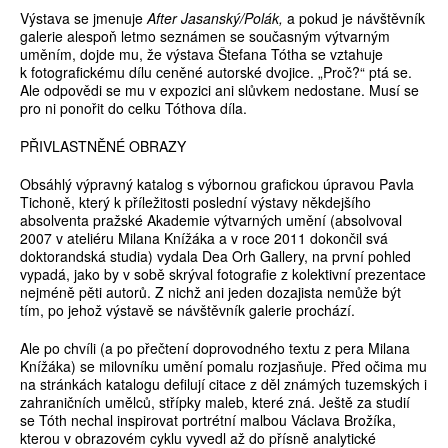
Výstava se jmenuje
After Jasanský/Polák,
a pokud je návštěvník
galerie alespoň letmo seznámen se současným výtvarným
uměním, dojde mu, že výstava Štefana Tótha se vztahuje
k fotografickému dílu ceněné autorské dvojice. „Proč?“ ptá se.
Ale odpovědi se mu v expozici ani slůvkem nedostane. Musí se
pro ni ponořit do celku Tóthova díla.
PŘIVLASTNĚNÉ OBRAZY
Obsáhlý výpravný katalog s výbornou grafickou úpravou Pavla
Tichoně, který k příležitosti poslední výstavy někdejšího
absolventa pražské Akademie výtvarných umění (absolvoval
2007 v ateliéru Milana Knížáka a v roce 2011 dokončil svá
doktorandská studia) vydala Dea Orh Gallery, na první pohled
vypadá, jako by v sobě skrýval fotografie z kolektivní prezentace
nejméně pěti autorů. Z nichž ani jeden dozajista nemůže být
tím, po jehož výstavě se návštěvník galerie prochází.
Ale po chvíli (a po přečtení doprovodného textu z pera Milana
Knížáka) se milovníku umění pomalu rozjasňuje. Před očima mu
na stránkách katalogu defilují citace z děl známých tuzemských i
zahraničních umělců, střípky maleb, které zná. Ještě za studií
se Tóth nechal inspirovat portrétní malbou Václava Brožíka,
kterou v obrazovém cyklu vyvedl až do přísně analytické