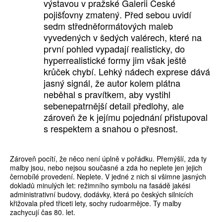
výstavou v pražské Galerii České
pojišťovny zmatený. Před sebou uvidí
sedm středněformátových maleb
vyvedených v šedých valérech, které na
první pohled vypadají realisticky, do
hyperrealistické formy jim však ještě
krůček chybí. Lehký nádech exprese dává
jasný signál, že autor kolem plátna
neběhal s pravítkem, aby vystihl
sebenepatrnější detail předlohy, ale
zároveň že k jejímu pojednání přistupoval
s respektem a snahou o přesnost.
Zároveň pocítí, že něco není úplně v pořádku. Přemýšlí, zda ty
malby jsou, nebo nejsou současné a zda ho neplete jen jejich
černobílé provedení. Neplete. V jedné z nich si všimne jasných
dokladů minulých let: režimního symbolu na fasádě jakési
administrativní budovy, dodávky, která po českých silnicích
křižovala před třiceti lety, sochy rudoarmějce. Ty malby
zachycují čas 80. let.