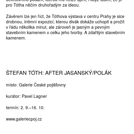
pro Tótha něčím druhořadým za ideou.
Závěrem lze jen říct, že Tóthova výstava v centru Prahy je sice
drobnou, intimní expozicí, kterou divák dokáže uchopit a prožít
v řádu několika minut, ale zároveň je jasným a pevným
stavebním kamenem v celku jeho tvorby. A zdařilým stavebním
kamenem.
ŠTEFAN TÓTH: AFTER JASANSKÝ/POLÁK
místo: Galerie České pojišťovny
kurátor: Pavel Lagner
termín: 2. 9.–16. 10.
www.galeriecpoj.cz