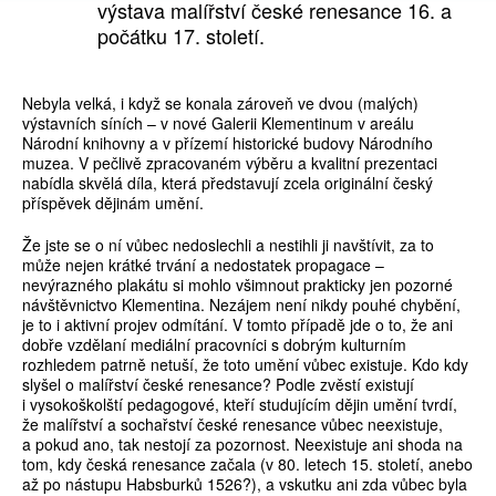
výstava malířství české renesance 16. a
počátku 17. století.
Nebyla velká, i když se konala zároveň ve dvou (malých)
výstavních síních – v nové Galerii Klementinum v areálu
Národní knihovny a v přízemí historické budovy Národního
muzea. V pečlivě zpracovaném výběru a kvalitní prezentaci
nabídla skvělá díla, která představují zcela originální český
příspěvek dějinám umění.
Že jste se o ní vůbec nedoslechli a nestihli ji navštívit, za to
může nejen krátké trvání a nedostatek propagace –
nevýrazného plakátu si mohlo všimnout prakticky jen pozorné
návštěvnictvo Klementina. Nezájem není nikdy pouhé chybění,
je to i aktivní projev odmítání. V tomto případě jde o to, že ani
dobře vzdělaní mediální pracovníci s dobrým kulturním
rozhledem patrně netuší, že toto umění vůbec existuje. Kdo kdy
slyšel o malířství české renesance? Podle zvěstí existují
i vysokoškolští pedagogové, kteří studujícím dějin umění tvrdí,
že malířství a sochařství české renesance vůbec neexistuje,
a pokud ano, tak nestojí za pozornost. Neexistuje ani shoda na
tom, kdy česká renesance začala (v 80. letech 15. století, anebo
až po nástupu Habsburků 1526?), a vskutku ani zda vůbec byla