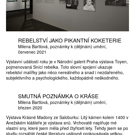
REBELSTVÍ JAKO PIKANTNÍ KOKETERIE
Milena Bartlová
poznámky k (dějinám) umění
červenec 2021
Výstavní událostí roku je v Národní galerii Praha výstava Toyen,
pojmenovaná Snící rebelka. Toto slovní spojení ukazuje
rebelství malířky jako něco nereálného a snad i nezdařeného,
subjektivního a psychologického, každopádně neškodného.
SMUTNÁ POZNÁMKA O KRÁSE
Milena Bartlová
poznámky k (dějinám) umění
březen 2020
Výstava Krásné Madony ze Salcburku: Litý kámen kolem 1400 v
Anežském klášteře je výstava snů. Vrchovatě naplňuje mé
vlastní sny, které jsem měla před čtyřiceti lety. Tehdy jsem se po
studiu rozsáhlé české literatury usilovně prokousávala velkou