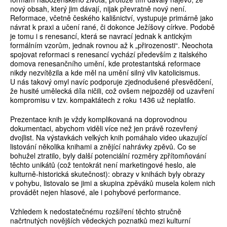
nový obsah, který jim dávají, nijak převratně nový není.
Reformace, včetně českého kališnictví, vystupuje primárně jako
návrat k praxi a učení rané, či dokonce Ježíšovy církve. Podobě
je tomu i s renesancí, která se navrací jednak k antickým
formálním vzorům, jednak rovnou až k „přirozenosti“. Neochota
spojovat reformaci s renesancí vychází především z italského
domova renesančního umění, kde protestantská reformace
nikdy nezvítězila a kde měl na umění silný vliv katolicismus.
U nás takový omyl navíc podporuje zjednodušené přesvědčení,
že husité umělecká díla ničili, což ovšem nejpozději od uzavření
kompromisu v tzv. kompaktátech z roku 1436 už neplatilo.
Prezentace knih je vždy komplikovaná na doprovodnou
dokumentaci, abychom viděli více než jen právě rozevřený
dvojlist. Na výstavkách velkých knih pomáhalo video ukazující
listování několika knihami a znějící nahrávky zpěvů. Co se
bohužel ztratilo, byly další potenciální rozměry zpřítomňování
těchto unikátů (což tentokrát není marketingové heslo, ale
kulturně-historická skutečnost): obrazy v knihách byly obrazy
v pohybu, listovalo se jimi a skupina zpěváků musela kolem nich
provádět nejen hlasové, ale i pohybové performance.
Vzhledem k nedostatečnému rozšíření těchto stručně
načrtnutých novějších vědeckých poznatků mezi kulturní