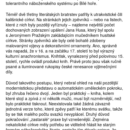
tolerantního náboženského systému po Bílé hoře.
Téměř dvě třetiny literátských bratrstev patřily k utrakvistické čili
kališnické církvi. Na stránkách jejich zpěvníků – nebo na listech,
které z nich byly později vyříznuty – najdeme největší počet
dochovaných zobrazení upálení Jana Husa, který byl spolu
s Jeronýmem Pražským zakládajícím mučedníkem husitské
církve. Stránky zpěvníků ale byly celé bohatě zdobeny
malovanými výjevy a dekorativními ornamenty. Ano, správně
vás napadá, že v 16. a na začátku 17. století to byl výrazný
kulturní anachronismus. Knihtisk, vynalezený před polovinou 15.
století, rychle ovládl produkci knih. Právě proto jsou však ručně
psané a iluminované rukopisy české renesance výjimečnými
díly.
Důvod takového postupu, který nebral ohled na naši pozdější
modernistickou představu o automatickém uměleckém pokroku,
byl zhruba řečeno dvojí. Jeden byl praktický – kniha, kolem
které stojí a zpívá z ní několik mužů, musí být rozměrnější, než
bylo praktické tisknout. Neexistovala také žádná závazně
jednotná verze toho, které zpěvy patří ke kterému svátku, takže
by se tisk malého počtu svazků nevyplácel. Druhý důvod
pokračování „zastaralé“ praxe byl vznešenější. Zejména
nekatolické církve měly potřebu se viditelně hlásit ke starým
formám náboženského života, protože tím dávaly najevo, že