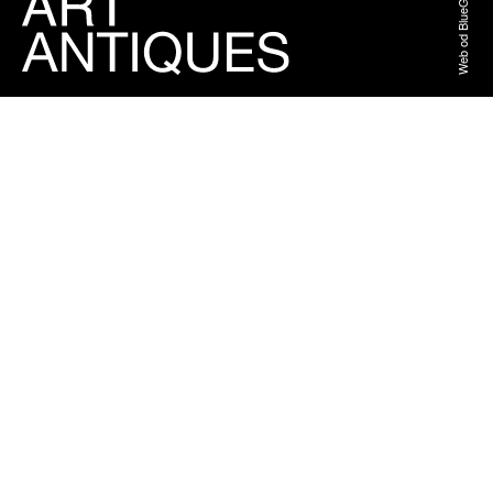
Web od BlueGhost