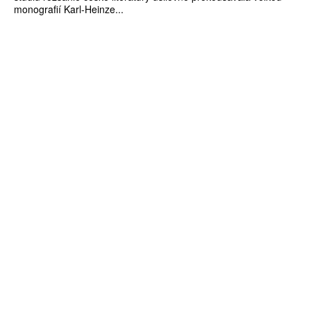
monografií Karl-Heinze...
ZÍSKEJTE
ROČNÍ PŘEDPLATNÉ
ZA 1100 KČ
10 TIŠTĚNÝCH ČÍSEL
365 DNÍ ONLINE VERZE
ČLENSKÁ KARTA ARTCARD