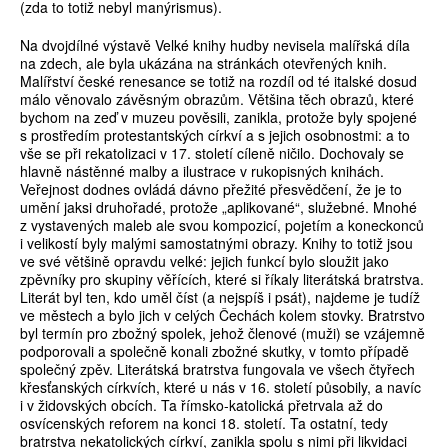
(zda to totiž nebyl manýrismus).
Na dvojdílné výstavě Velké knihy hudby nevisela malířská díla
na zdech, ale byla ukázána na stránkách otevřených knih.
Malířství české renesance se totiž na rozdíl od té italské dosud
málo věnovalo závěsným obrazům. Většina těch obrazů, které
bychom na zeď v muzeu pověsili, zanikla, protože byly spojené
s prostředím protestantských církví a s jejich osobnostmi: a to
vše se při rekatolizaci v 17. století cíleně ničilo. Dochovaly se
hlavně nástěnné malby a ilustrace v rukopisných knihách.
Veřejnost dodnes ovládá dávno přežité přesvědčení, že je to
umění jaksi druhořadé, protože „aplikované“, služebné. Mnohé
z vystavených maleb ale svou kompozicí, pojetím a koneckonců
i velikostí byly malými samostatnými obrazy. Knihy to totiž jsou
ve své většině opravdu velké: jejich funkcí bylo sloužit jako
zpěvníky pro skupiny věřících, které si říkaly literátská bratrstva.
Literát byl ten, kdo uměl číst (a nejspíš i psát), najdeme je tudíž
ve městech a bylo jich v celých Čechách kolem stovky. Bratrstvo
byl termín pro zbožný spolek, jehož členové (muži) se vzájemně
podporovali a společně konali zbožné skutky, v tomto případě
společný zpěv. Literátská bratrstva fungovala ve všech čtyřech
křesťanských církvích, které u nás v 16. století působily, a navíc
i v židovských obcích. Ta římsko-katolická přetrvala až do
osvícenských reforem na konci 18. století. Ta ostatní, tedy
bratrstva nekatolických církví, zanikla spolu s nimi při likvidaci