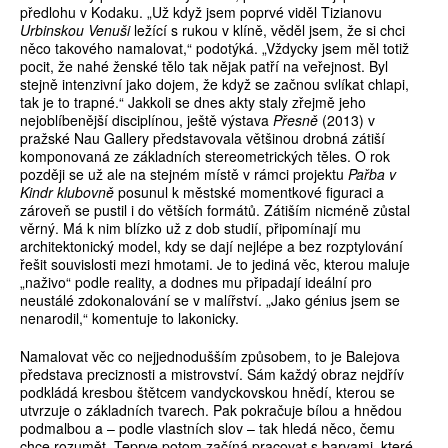
předlohu v Kodaku. „Už když jsem poprvé viděl Tizianovu
Urbinskou Venuši
ležící s rukou v klíně, věděl jsem, že si chci
něco takového namalovat,“ podotýká. „Vždycky jsem měl totiž
pocit, že nahé ženské tělo tak nějak patří na veřejnost. Byl
stejně intenzivní jako dojem, že když se začnou svlíkat chlapi,
tak je to trapné.“ Jakkoli se dnes akty staly zřejmě jeho
nejoblíbenější disciplínou, ještě výstava
Přesně
(2013) v
pražské Nau Gallery představovala většinou drobná zátiší
komponovaná ze základních stereometrických těles. O rok
později se už ale na stejném místě v rámci projektu
Pařba v
Kindr klubovně
posunul k městské momentkové figuraci a
zároveň se pustil i do větších formátů. Zátiším nicméně zůstal
věrný. Má k nim blízko už z dob studií, připomínají mu
architektonický model, kdy se dají nejlépe a bez rozptylování
řešit souvislosti mezi hmotami. Je to jediná věc, kterou maluje
„naživo“ podle reality, a dodnes mu připadají ideální pro
neustálé zdokonalování se v malířství. „Jako génius jsem se
nenarodil,“ komentuje to lakonicky.
Namalovat věc co nejjednodušším způsobem, to je Balejova
představa preciznosti a mistrovství. Sám každý obraz nejdřív
podkládá kresbou štětcem vandyckovskou hnědí, kterou se
utvrzuje o základních tvarech. Pak pokračuje bílou a hnědou
podmalbou a – podle vlastních slov – tak hledá něco, čemu
chce rozumět. Teprve potom začíná pracovat s barvami, které