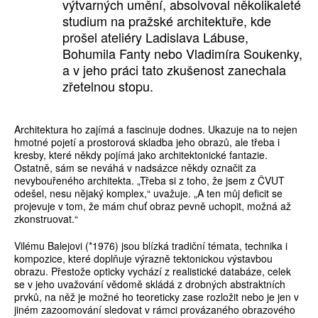
výtvarných umění, absolvoval několikaleté
studium na pražské architektuře, kde
prošel ateliéry Ladislava Lábuse,
Bohumila Fanty nebo Vladimíra Soukenky,
a v jeho práci tato zkušenost zanechala
zřetelnou stopu.
Architektura ho zajímá a fascinuje dodnes. Ukazuje na to nejen
hmotné pojetí a prostorová skladba jeho obrazů, ale třeba i
kresby, které někdy pojímá jako architektonické fantazie.
Ostatně, sám se neváhá v nadsázce někdy označit za
nevybouřeného architekta. „Třeba si z toho, že jsem z ČVUT
odešel, nesu nějaký komplex,“ uvažuje. „A ten můj deficit se
projevuje v tom, že mám chuť obraz pevně uchopit, možná až
zkonstruovat.“
Vilému Balejovi (*1976) jsou blízká tradiční témata, technika i
kompozice, které doplňuje výrazně tektonickou výstavbou
obrazu. Přestože opticky vychází z realistické databáze, celek
se v jeho uvažování vědomě skládá z drobných abstraktních
prvků, na něž je možné ho teoreticky zase rozložit nebo je jen v
jiném zazoomování sledovat v rámci provázaného obrazového