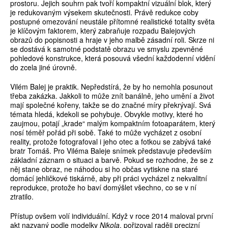
prostoru. Jejich souhrn pak tvoří kompaktní vizuální blok, který
je redukovaným výsekem skutečnosti. Právě redukce coby
postupné omezování neustále přítomné realistické totality světa
je klíčovým faktorem, který zabraňuje rozpadu Balejových
obrazů do popisnosti a hraje v jeho malbě zásadní roli. Skrze ni
se dostává k samotné podstatě obrazu ve smyslu zpevněné
pohledové konstrukce, která posouvá všední každodenní vidění
do zcela jiné úrovně.
Vilém Balej je praktik. Nepředstírá, že by ho nemohla posunout
třeba zakázka. Jakkoli to může znít banálně, jeho umění a život
mají společné kořeny, takže se do značné míry překrývají. Svá
témata hledá, kdekoli se pohybuje. Obvykle motivy, které ho
zaujmou, potají „krade“ malým kompaktním fotoaparátem, který
nosí téměř pořád při sobě. Také to může vycházet z osobní
reality, protože fotografoval i jeho otec a fotkou se zabývá také
bratr Tomáš. Pro Viléma Baleje snímek představuje především
základní záznam o situaci a barvě. Pokud se rozhodne, že se z
něj stane obraz, ne náhodou si ho občas vytiskne na staré
domácí jehličkové tiskárně, aby při práci vycházel z nekvalitní
reprodukce, protože ho baví domýšlet všechno, co se v ní
ztratilo.
Přístup ovšem volí individuální. Když v roce 2014 maloval první
akt nazvaný podle modelky
Nikola
, pořizoval raději precizní