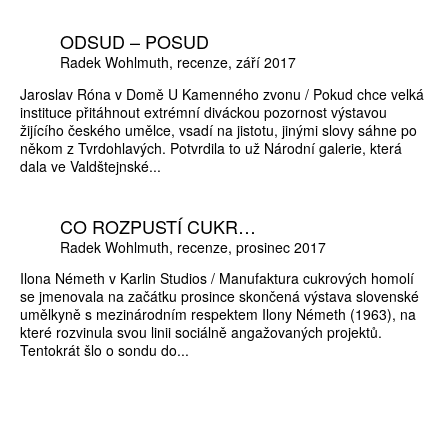
ODSUD – POSUD
Radek Wohlmuth
recenze
září 2017
Jaroslav Róna v Domě U Kamenného zvonu / Pokud chce velká
instituce přitáhnout extrémní diváckou pozornost výstavou
žijícího českého umělce, vsadí na jistotu, jinými slovy sáhne po
někom z Tvrdohlavých. Potvrdila to už Národní galerie, která
dala ve Valdštejnské...
CO ROZPUSTÍ CUKR…
Radek Wohlmuth
recenze
prosinec 2017
Ilona Németh v Karlin Studios / Manufaktura cukrových homolí
se jmenovala na začátku prosince skončená výstava slovenské
umělkyně s mezinárodním respektem Ilony Németh (1963), na
které rozvinula svou linii sociálně angažovaných projektů.
Tentokrát šlo o sondu do...