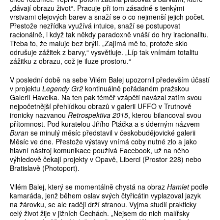
„dávají obrazu život“. Pracuje při tom zásadně s tenkými
vrstvami olejových barev a snaží se o co nejmenší jejich počet.
Přestože nezřídka využívá intuice, snaží se postupovat
racionálně, i když tak někdy paradoxně vnáší do hry iracionalitu.
Třeba to, že maluje bez brýlí. „Zajímá mě to, protože sklo
odrušuje zážitek z barvy,“ vysvětluje. „Líp tak vnímám totalitu
zážitku z obrazu, což je iluze prostoru.“
V poslední době na sebe Vilém Balej upozornil především účastí
v projektu
Legendy Gr2
kontinuálně pořádaném pražskou
Galerií Havelka. Na ten pak téměř vzápětí navázal zatím svou
nejpočetnější přehlídkou obrazů v galerii UFFO v Trutnově
ironicky nazvanou
Retrospektiva 2015
, kterou bilancoval svou
přítomnost. Pod kuratelou Jiřího Ptáčka a s úderným názvem
Buran
se minulý měsíc představil v českobudějovické galerii
Měsíc ve dne. Přestože výstavy vnímá coby nutné zlo a jako
hlavní nástroj komunikace používá Facebook, už na něho
výhledově čekají projekty v Opavě, Liberci (Prostor 228) nebo
Bratislavě (Photoport).
Vilém Balej, který se momentálně chystá na obraz
Hamlet
podle
kamaráda, jenž během oslav svých čtyřicátin vyplazoval jazyk
na žárovku, se ale raději drží stranou. Vyjma studií prakticky
celý život žije v jižních Čechách. „Nejsem do nich malířsky