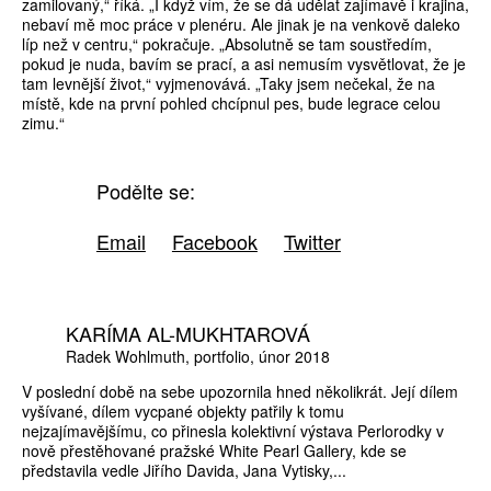
zamilovaný,“ říká. „I když vím, že se dá udělat zajímavě i krajina,
nebaví mě moc práce v plenéru. Ale jinak je na venkově daleko
líp než v centru,“ pokračuje. „Absolutně se tam soustředím,
pokud je nuda, bavím se prací, a asi nemusím vysvětlovat, že je
tam levnější život,“ vyjmenovává. „Taky jsem nečekal, že na
místě, kde na první pohled chcípnul pes, bude legrace celou
zimu.“
Podělte se:
Email
Facebook
Twitter
KARÍMA AL-MUKHTAROVÁ
Radek Wohlmuth
portfolio
únor 2018
V poslední době na sebe upozornila hned několikrát. Její dílem
vyšívané, dílem vycpané objekty patřily k tomu
nejzajímavějšímu, co přinesla kolektivní výstava Perlorodky v
nově přestěhované pražské White Pearl Gallery, kde se
představila vedle Jiřího Davida, Jana Vytisky,...