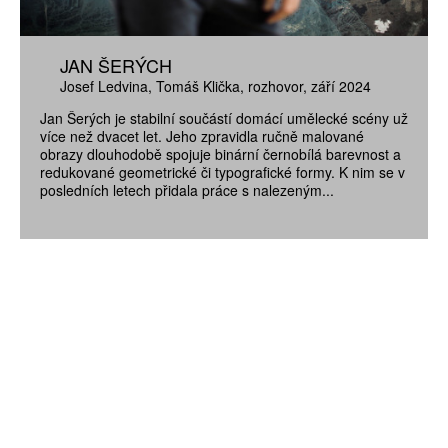
JAN ŠERÝCH
Josef Ledvina
Tomáš Klička
rozhovor
září 2024
Jan Šerých je stabilní součástí domácí umělecké scény už
více než dvacet let. Jeho zpravidla ručně malované
obrazy dlouhodobě spojuje binární černobílá barevnost a
redukované geometrické či typografické formy. K nim se v
posledních letech přidala práce s nalezeným...
ZÍSKEJTE
ROČNÍ PŘEDPLATNÉ