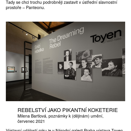
Tady se chci trochu podrobněji zastavit v ústřední slavnostní
prostoře – Panteonu.
REBELSTVÍ JAKO PIKANTNÍ KOKETERIE
Milena Bartlová
poznámky k (dějinám) umění
červenec 2021
Výstavní událostí roku je v Národní galerii Praha výstava Toyen,