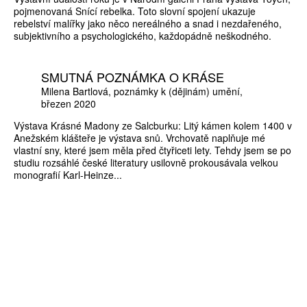
pojmenovaná Snící rebelka. Toto slovní spojení ukazuje
rebelství malířky jako něco nereálného a snad i nezdařeného,
subjektivního a psychologického, každopádně neškodného.
SMUTNÁ POZNÁMKA O KRÁSE
Milena Bartlová
poznámky k (dějinám) umění
březen 2020
Výstava Krásné Madony ze Salcburku: Litý kámen kolem 1400 v
Anežském klášteře je výstava snů. Vrchovatě naplňuje mé
vlastní sny, které jsem měla před čtyřiceti lety. Tehdy jsem se po
studiu rozsáhlé české literatury usilovně prokousávala velkou
monografií Karl-Heinze...
ZÍSKEJTE
ROČNÍ PŘEDPLATNÉ