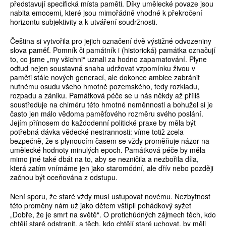
představují specifická místa paměti. Díky umělecké povaze jsou
nabita emocemi, které jsou mimořádně vhodné k překročení
horizontu subjektivity a k utváření soudržnosti.
Čeština si vytvořila pro jejich označení dvě výstižné odvozeniny
slova paměť. Pomník či památník i (historická) památka označují
to, co jsme „my všichni“ uznali za hodno zapamatování. Plyne
odtud nejen soustavná snaha udržovat vzpomínku živou v
paměti stále nových generací, ale dokonce ambice zabránit
nutnému osudu všeho hmotně pozemského, tedy rozkladu,
rozpadu a zániku. Památková péče se u nás někdy až příliš
soustřeďuje na chiméru této hmotné neměnnosti a bohužel si je
často jen málo vědoma paměťového rozměru svého poslání.
Jejím přínosem do každodenní politické praxe by měla být
potřebná dávka vědecké nestrannosti: víme totiž zcela
bezpečně, že s plynoucím časem se vždy proměňuje názor na
umělecké hodnoty minulých epoch. Památková péče by měla
mimo jiné také dbát na to, aby se nezničila a nezbořila díla,
která zatím vnímáme jen jako staromódní, ale dřív nebo později
začnou být oceňována z odstupu.
Není sporu, že staré vždy musí ustupovat novému. Nezbytnost
této proměny nám už jako dětem vštípil pohádkový syžet
„Dobře, že je smrt na světě“. O protichůdných zájmech těch, kdo
chtějí staré odstranit, a těch, kdo chtějí staré uchovat, by měli