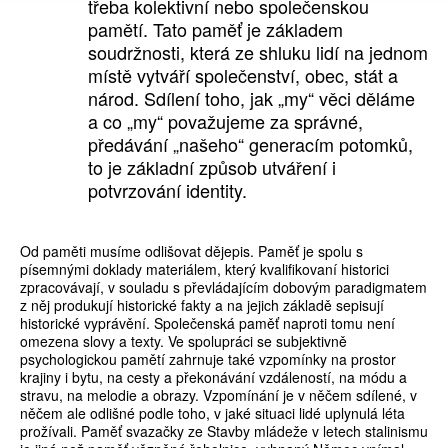
třeba kolektivní nebo společenskou
pamětí. Tato paměť je základem
soudržnosti, která ze shluku lidí na jednom
místě vytváří společenství, obec, stát a
národ. Sdílení toho, jak „my“ věci děláme
a co „my“ považujeme za správné,
předávání „našeho“ generacím potomků,
to je základní způsob utváření i
potvrzování identity.
Od paměti musíme odlišovat dějepis. Paměť je spolu s
písemnými doklady materiálem, který kvalifikovaní historici
zpracovávají, v souladu s převládajícím dobovým paradigmatem
z něj produkují historické fakty a na jejich základě sepisují
historické vyprávění. Společenská paměť naproti tomu není
omezena slovy a texty. Ve spolupráci se subjektivně
psychologickou pamětí zahrnuje také vzpomínky na prostor
krajiny i bytu, na cesty a překonávání vzdáleností, na módu a
stravu, na melodie a obrazy. Vzpomínání je v něčem sdílené, v
něčem ale odlišné podle toho, v jaké situaci lidé uplynulá léta
prožívali. Paměť svazačky ze Stavby mládeže v letech stalinismu