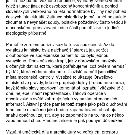
je jiná než paměť vězněné řeholnice, vyhnaný Němec vnímal
tytéž situace jinak než osvobozený koncentráčník a pohled
slovenských venkovanů na léta normalizace byl jiný než pohled
českých intelektuálů. Zatímco historik by je měl umět nezaujatě
zkoumat a nevynášet soudy, politické požadavky často vedou k
mocenskému prosazovaní jedné části paměti jako té jedině
ideologicky přípustné.
Paměť je zdrojem potíží v každé lidské společnost. Až do
vynálezu knihtisku byla naléhavější starost, jak udržet
dlouhodobě ve společenské paměti to, co bylo jednou
vymyšleno. Dnes nás více trápí, jak v obrovském množství
uložených dat nalézt ta, která potřebujeme, což ovšem nemusí
být táž, která vědomě hledáme. Úložiště paměti jsou citlivá
místa mocenské kontroly. Výstižně to ukazuje Orwellovo
ministerstvo pravdy, kde se přepisují dějiny (trochu mne mrazí,
když těmito slovy sportovní komentátoři označují vítězství té či
oné, nejlépe „naší“ reprezentace). Taková operace v
orwellovském světě zahrnuje úplné vymazání předchozích
informací. Aktivní práce paměti totiž stejně jako péči o uchování
toho, co je označeno jako hodné zapamatování, obsahuje i
snahu opačnou: zajistit, aby se zapomnělo na to, na co někdo
zapomenout chce. Hmotné zničení je pak pouhým důsledkem.
Vizuální umělecká díla a architektury ve veřejném prostoru