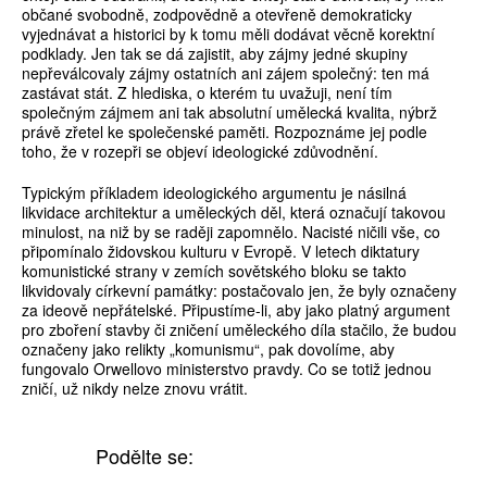
občané svobodně, zodpovědně a otevřeně demokraticky
vyjednávat a historici by k tomu měli dodávat věcně korektní
podklady. Jen tak se dá zajistit, aby zájmy jedné skupiny
nepřeválcovaly zájmy ostatních ani zájem společný: ten má
zastávat stát. Z hlediska, o kterém tu uvažuji, není tím
společným zájmem ani tak absolutní umělecká kvalita, nýbrž
právě zřetel ke společenské paměti. Rozpoznáme jej podle
toho, že v rozepři se objeví ideologické zdůvodnění.
Typickým příkladem ideologického argumentu je násilná
likvidace architektur a uměleckých děl, která označují takovou
minulost, na niž by se raději zapomnělo. Nacisté ničili vše, co
připomínalo židovskou kulturu v Evropě. V letech diktatury
komunistické strany v zemích sovětského bloku se takto
likvidovaly církevní památky: postačovalo jen, že byly označeny
za ideově nepřátelské. Připustíme-li, aby jako platný argument
pro zboření stavby či zničení uměleckého díla stačilo, že budou
označeny jako relikty „komunismu“, pak dovolíme, aby
fungovalo Orwellovo ministerstvo pravdy. Co se totiž jednou
zničí, už nikdy nelze znovu vrátit.
Podělte se: