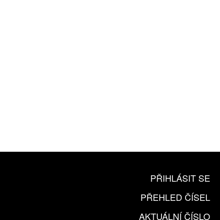
ZA 1100 KČ
10 TIŠTĚNÝCH ČÍSEL
365 DNÍ ONLINE VERZE
ČLENSKÁ KARTA ARTCARD
KOUPIT PŘEDPLATNÉ
PŘIHLÁSIT SE
PŘEHLED ČÍSEL
AKTUÁLNÍ ČÍSLO