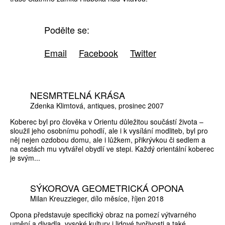
Podělte se:
Email
Facebook
Twitter
NESMRTELNÁ KRÁSA
Zdenka Klimtová
antiques
prosinec 2007
Koberec byl pro člověka v Orientu důležitou součástí života –
sloužil jeho osobnímu pohodlí, ale i k vysílání modliteb, byl pro
něj nejen ozdobou domu, ale i lůžkem, přikrývkou či sedlem a
na cestách mu vytvářel obydlí ve stepi. Každý orientální koberec
je svým...
SÝKOROVA GEOMETRICKÁ OPONA
Milan Kreuzzieger
dílo měsíce
říjen 2018
Opona představuje specifický obraz na pomezí výtvarného
umění a divadla, vysoké kultury i lidové tvořivosti a také