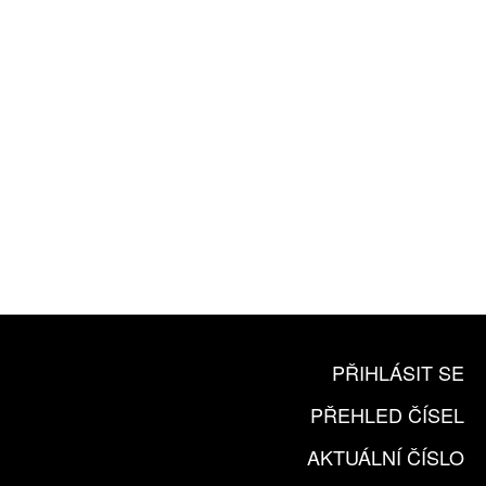
ZA 1100 KČ
10 TIŠTĚNÝCH ČÍSEL
365 DNÍ ONLINE VERZE
ČLENSKÁ KARTA ARTCARD
KOUPIT PŘEDPLATNÉ
PŘIHLÁSIT SE
PŘEHLED ČÍSEL
AKTUÁLNÍ ČÍSLO