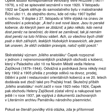
Opelík soubor korespondence věnovaný Věře Hrůzové (1901–
1979), s níž se spisovatel seznámil v roce 1920. V listopadu
1922 se Čapek stěhuje do samostatného bytu v malostranské
Říční ulici 11, do stejného domu, kde od roku 1907 bydlel
s rodinou. V dopise z 27. listopadu si Věře stýská na únavu ze
stěhování a pokračuje: „
A teď o své nové lásce. Jsou to perské
koberce, do kterých jsem se zbláznil; a jako někdo, kdo nemá
dost peněz na tanečnici, do které se zamiloval, tak já nemám
dost peněz na tuto hříšnou vášeň. Ach, co všechno bych chtěl
psát o těch zářivých, lesklých hlubokých krasavicích, ale jsem
tak unaven, že stěží ovládám pravopis, natož vyšší poezii.
“
Sběratelský význam „bílého anatoláku“ Čapek rozpoznal
v jednom z nejrenomovanějších pražských obchodů s koberci,
který v Palackého ulici 10 na Novém Městě vedla Helena
Zajíčková (1879–1944). Odvážná a podnikavá žena někdy mezi
lety 1902 a 1905 přešla z prodeje oděvů na dovoz, prodej,
čištění a poté i restaurování orientálních koberců a ve 20. letech
dodávala své zboží také pro Pražský hrad. Skutečný příběh
„bílého anatoláku“ mohl začít v roce 1923 nebo 1924, Čapek
pak obchodu Heleny Zajíčkové zůstal věrný a nakupoval tam
ještě i v roce 1937, jak vyplývá z dokumentů zachovaných
v Literárním archivu Památníku národního písemnictví.
Pokud se čtenáři povídky vtírá otázka, zda je přítomnost