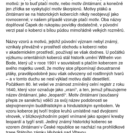
motivů: je to buď ptačí motiv, nebo motiv
čintámani,
a konečně
jen zřídka se vyskytující motiv škorpionů. Motivy ptáků a
čintámani
se na historických kobercích nikdy neobjevují jako
rovnocenné; v našem případě vzoruje ptačí motiv. Oba názvy
doplňoval Čapek do rukopisu povídky dodatečně, v původní
verzi psal o koberci s bílou půdou mimořádně velkých rozměrů.
Názvy vzorů a motivů, jejichž původní význam nebyl známý,
vznikaly převážně v prostředí obchodu s koberci nebo
v akademickém prostředí, používají se však dodnes. U počátků
výzkumu orientálních koberců stál historik umění Wilhelm von
Bode, který už v roce 1901 v souvislosti s ptačím kobercem ze
svého majetku uvedl, že motivy sice připomínají dvoustranné
ptáky, pravděpodobně jsou však odvozeny od rostlinných tvarů
– a v tomto duchu se nesl výklad motivu další desetiletí.
Počátkem 80. let vešel ve známost zmíněný celní registr z roku
1640, který vzor označuje jako „vraní“, a ten, jemuž přisuzujeme
název
čintámani
, jako „leopardí“. Motiv
čintámani
(současný
přepis ze sanskrtu) vděčí za svůj název podobnosti se
stejnojmenným buddhistickým a hinduistickým symbolem. Ve
vzoru koberce jej tvoří trojice kruhů umístěné nad dvojicemi
vlnovek, v blízkovýchodním pojetí vnímané jako spojení kresby
leopardí a tygří srsti. Jediný známý historický koberec se
vzorem
čintámani
v České republice se nachází na prohlídkové
trase Státního zámku Hluboká nad Vltavou.