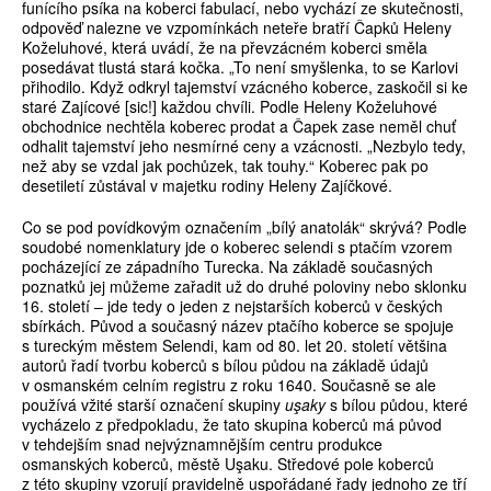
funícího psíka na koberci fabulací, nebo vychází ze skutečnosti,
odpověď nalezne ve vzpomínkách neteře bratří Čapků Heleny
Koželuhové, která uvádí, že na převzácném koberci směla
posedávat tlustá stará kočka. „To není smyšlenka, to se Karlovi
přihodilo. Když odkryl tajemství vzácného koberce, zaskočil si ke
staré Zajícové [sic!] každou chvíli. Podle Heleny Koželuhové
obchodnice nechtěla koberec prodat a Čapek zase neměl chuť
odhalit tajemství jeho nesmírné ceny a vzácnosti. „Nezbylo tedy,
než aby se vzdal jak pochůzek, tak touhy.“ Koberec pak po
desetiletí zůstával v majetku rodiny Heleny Zajíčkové.
Co se pod povídkovým označením „bílý anatolák“ skrývá? Podle
soudobé nomenklatury jde o koberec selendi s ptačím vzorem
pocházející ze západního Turecka. Na základě současných
poznatků jej můžeme zařadit už do druhé poloviny nebo sklonku
16. století – jde tedy o jeden z nejstarších koberců v českých
sbírkách. Původ a současný název ptačího koberce se spojuje
s tureckým městem Selendi, kam od 80. let 20. století většina
autorů řadí tvorbu koberců s bílou půdou na základě údajů
v osmanském celním registru z roku 1640. Současně se ale
používá vžité starší označení skupiny
uşaky
s bílou půdou, které
vycházelo z předpokladu, že tato skupina koberců má původ
v tehdejším snad nejvýznamnějším centru produkce
osmanských koberců, městě Uşaku. Středové pole koberců
z této skupiny vzorují pravidelně uspořádané řady jednoho ze tří