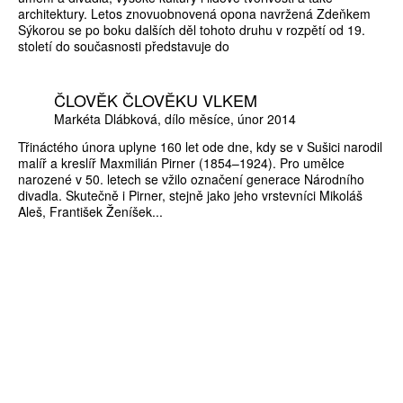
architektury. Letos znovuobnovená opona navržená Zdeňkem
Sýkorou se po boku dalších děl tohoto druhu v rozpětí od 19.
století do současnosti představuje do
ČLOVĚK ČLOVĚKU VLKEM
Markéta Dlábková
dílo měsíce
únor 2014
Třináctého února uplyne 160 let ode dne, kdy se v Sušici narodil
malíř a kreslíř Maxmilián Pirner (1854–1924). Pro umělce
narozené v 50. letech se vžilo označení generace Národního
divadla. Skutečně i Pirner, stejně jako jeho vrstevníci Mikoláš
Aleš, František Ženíšek...
ZÍSKEJTE
ROČNÍ PŘEDPLATNÉ