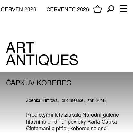
ČERVEN 2026
ČERVENEC 2026
ČAPKŮV KOBEREC
Zdenka Klimtová
dílo měsíce
září 2018
Před čtyřmi lety získala Národní galerie
hlavního „hrdinu“ povídky Karla Čapka
Čintamani a ptáci, koberec selendi