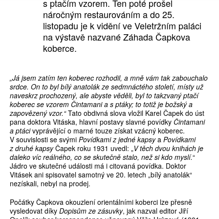
s ptačím vzorem. Ten poté prošel
náročným restaurováním a do 25.
listopadu je k vidění ve Veletržním paláci
na výstavě nazvané Záhada Čapkova
koberce.
„Já jsem zatím ten koberec rozhodil, a mně vám tak zabouchalo
srdce. On to byl bílý anatolák ze sedmnáctého století, místy už
naveskrz prochozený, ale abyste věděli, byl to takzvaný ptačí
koberec se vzorem Čintamani a s ptáky; to totiž je božský a
zapovězený vzor.“
Tato obdivná slova vložil Karel Čapek do úst
pana doktora Vitáska, hlavní postavy slavné povídky
Čintamani
a ptáci
vyprávějící o marné touze získat vzácný koberec.
V souvislosti se svými
Povídkami z jedné kapsy
a
Povídkami
z druhé kapsy
Čapek roku 1931 uvedl: „
V těch dvou knihách je
daleko víc reálného, co se skutečně stalo, než si kdo myslí.
“
Jádro ve skutečné události má i citovaná povídka. Doktor
Vitásek ani spisovatel samotný ve 20. letech „bílý anatolák“
nezískali, nebyl na prodej.
Počátky Čapkova okouzlení orientálními koberci lze přesně
vysledovat díky
Dopisům ze zásuvky
, jak nazval editor Jiří