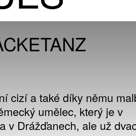
ACKETANZ
ní cizí a také díky němu mal
ěmecký umělec, který je v
 v Drážďanech, ale už dvace