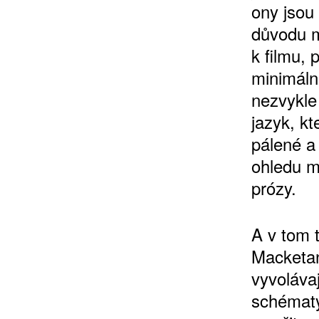
ony jsou 
důvodu m
k filmu, 
minimáln
nezvykle 
jazyk, k
pálené a
ohledu m
prózy.
A v tom 
Macketan
vyvolávaj
schématy,