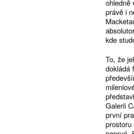
ohledně 
právě i 
Macketan
absoluto
kde studo
To, že j
dokládá 
především
mileniov
představi
Galerii 
první pra
prostoru
poprvé. 