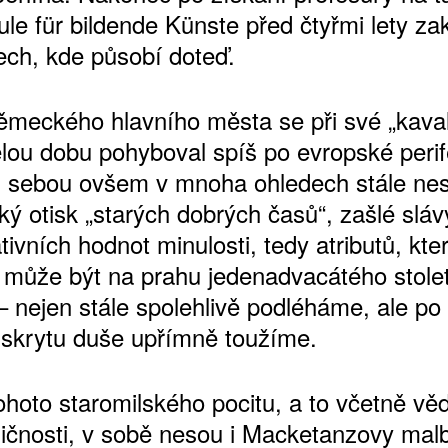
e für bildende Künste před čtyřmi lety zak
ch, kde působí doteď.
ŠTĚNÝCH ČÍSEL
meckého hlavního města se při své „kaval
 ONLINE VERZE
lou dobu pohyboval spíš po evropské perife
ARTA ARTCARD
 s sebou ovšem v mnoha ohledech stále ne
ký otisk „starých dobrých časů“, zašlé sláv
ivních hodnot minulosti, tedy atributů, kt
to může být na prahu jedenadvacátého stolet
 nejen stále spolehlivě podléháme, ale po
 skrytu duše upřímně toužíme.
ohoto staromilského pocitu, a to včetně věd
ičnosti, v sobě nesou i Macketanzovy mal