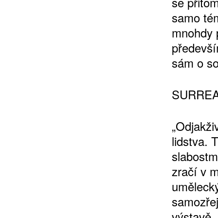
se přitom
samo tém
mnohdy pa
předevší
sám o s
SURREA
„Odjakži
lidstva. 
slabostm
zračí v 
umělecký
samozřej
výstavě.