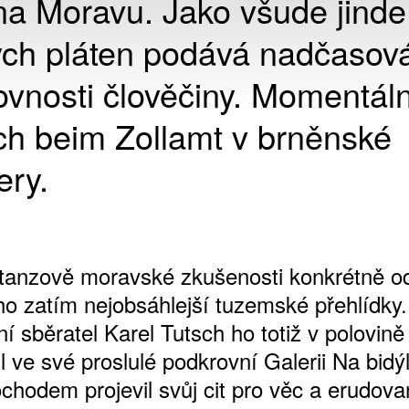
na Moravu. Jako všude jinde
ých pláten podává nadčasov
ovnosti člověčiny. Momentál
ch beim Zollamt v brněnské
ery.
anzově moravské zkušenosti konkrétně od
ho zatím nejobsáhlejší tuzemské přehlídky
í sběratel Karel Tutsch ho totiž v polovině 
l ve své proslulé podkrovní Galerii Na bidý
chodem projevil svůj cit pro věc a erudova