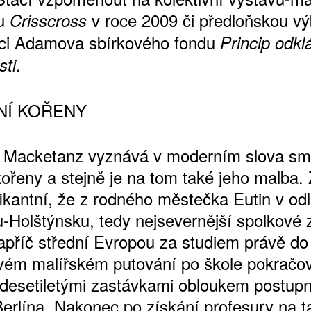
ou
v roce 2009 či předloňskou v
Crisscross
ci Adamova sbírkového fondu
Princip odk
.
sti
NÍ KOŘENY
n Macketanz vyznává v moderním slova sm
kořeny a stejně je na tom také jeho malba.
ATNÉ
ifikantní, že z rodného městečka Eutin v od
u-Holštýnsku, tedy nejsevernější spolkové 
napříč střední Evropou za studiem právě do
vém malířském putování po škole pokračov
ě desetiletými zastávkami obloukem postupn
erlína. Nakonec po získání profesury na 