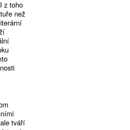
I z toho
atuře než
iterární
ží
ální
oku
mto
nosti
tom
čními
ale tváří