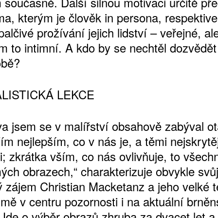
 současně. Další silnou motivaci určitě př
a, kterým je člověk in persona, respektive 
lčivé prožívání jejich lidství – veřejné, al
m to intimní. A kdo by se nechtěl dozvědě
obě?
LISTICKÁ LEKCE
va jsem se v malířství obsahově zabýval o
Tím nejlepším, co v nás je, a těmi nejskrytě
i; zkrátka vším, co nás ovlivňuje, to všech
mých obrazech,“ charakterizuje obvykle svůj
 zájem Christian Macketanz a jeho velké 
mě v centru pozornosti i na aktuální brně
 Jde o výběr obrazů zhruba za dvacet let a