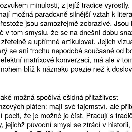
ozvukem minulosti, z jejíž tradice vyrostly. 
ají možná paradoxně silnější vztah k liter
přestože jsou samozřejmě zobrazivé. Jsou l
ě v tom smyslu, že se na dnešní dobu sna
zřetelně a upřímně artikulovat. Jejich vizu
terý se ani trochu nepodobá současné od b
 efektní matrixové konverzaci, má ale v to
nohem blíž k náznaku poezie než k doslov
také možná spočívá ošidná přitažlivost
zových pláten: mají své tajemství, ale při
í pocit, že je možné je číst. Pracují s tradi
 jejichž původní smysl se ztrácí v historii, 