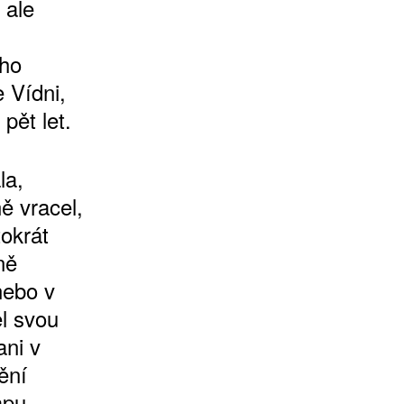
 ale
eho
 Vídni,
pět let.
la,
ě vracel,
tokrát
ně
nebo v
l svou
ani v
ění
apu