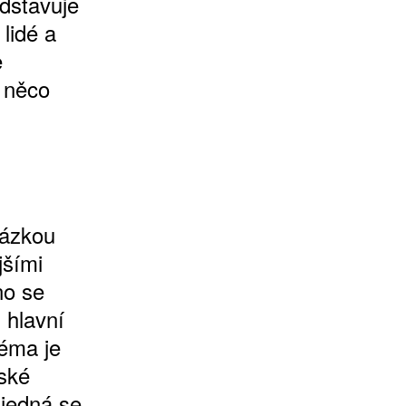
edstavuje
lidé a
e
t něco
tázkou
jšími
no se
 hlavní
téma je
nské
 jedná se