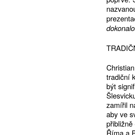
nazvan
prezenta
dokonalo
TRADIČ
ZÍSKEJTE
Christia
tradiční 
ROČNÍ PŘEDPL
být sign
Šlesvick
ZA 1100 KČ
zamířil 
aby ve s
přibližn
Říma a B