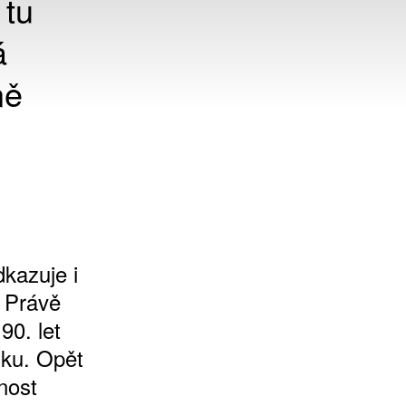
 tu
á
ně
kazuje i
. Právě
90. let
lku. Opět
nost