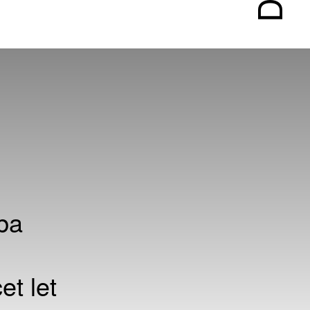
ba
t let