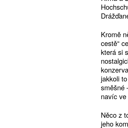
Hochschul
Drážďane
10 TI
Kromě ně
365 DNÍ
cestě“ ce
ČLENSKÁ K
která si
nostalgic
KOUPIT PŘEDPLATNÉ
konzervat
jakkoli 
směšné –
navíc ve
Něco z t
jeho kom