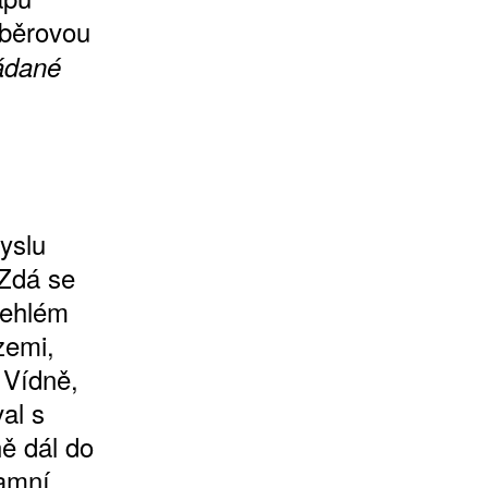
ýběrovou
ládané
yslu
 Zdá se
lehlém
zemi,
 Vídně,
al s
ě dál do
tamní