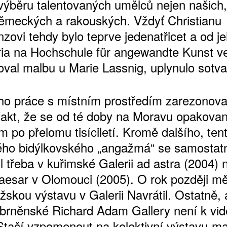
výběru talentovaných umělců nejen našich,
německých a rakouských. Vždyť Christianu
zovi tehdy bylo teprve jedenatřicet a od j
ria na Hochschule für angewandte Kunst ve
val malbu u Marie Lassnig, uplynulo sotva 
eho práce s místním prostředím zarezonova
fakt, že se od té doby na Moravu opakovan
 po přelomu tisíciletí. Kromě dalšího, ten
ého bidýlkovského „angažmá“ se samostat
l třeba v kuřimské Galerii ad astra (2004) 
Caesar v Olomouci (2005). O rok později mě
žskou výstavu v Galerii Navrátil. Ostatně, 
 brněnské Richard Adam Gallery není k vid
Stačí vzpomenout na kolektivní výstavu-m