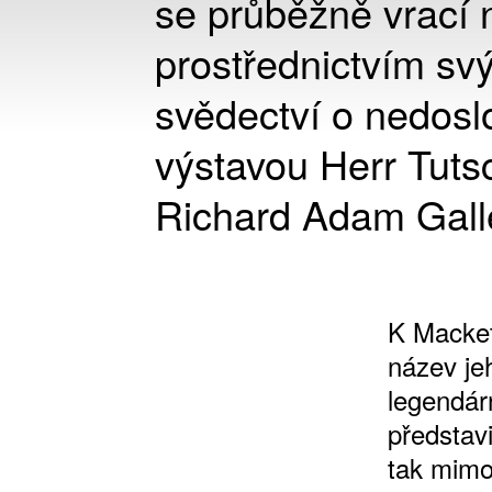
se průběžně vrací 
prostřednictvím sv
svědectví o nedosl
výstavou Herr Tuts
Richard Adam Gall
K Macket
název je
legendárn
představi
tak mimo