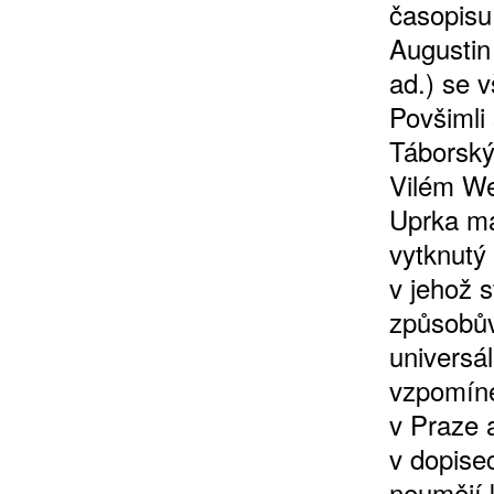
časopisu
Augustin
ad.) se v
Povšimli 
Táborský
Vilém We
Uprka má
vytknutý 
v jehož 
způsobův
universá
vzpomínek
v Praze 
v dopise
neumějí k