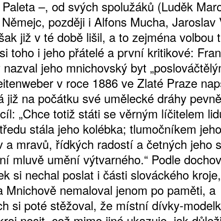
 Paleta –, od svých spolužáků (Luděk Maro
 Němejc, později i Alfons Mucha, Jaroslav
šak již v té době lišil, a to zejména volbou 
si toho i jeho přátelé a první kritikové: Fran
 nazval jeho mnichovský byt „poslováčtělý
itenweber v roce 1886 ve Zlaté Praze nap
 již na počátku své umělecké dráhy pevn
cíl: „Chce totiž státi se věrným líčitelem lid
středu stála jeho kolébka; tlumočníkem jeh
 a mravů, řídkých radostí a četných jeho st
lní mluvě umění výtvarného.“ Podle docho
 si nechal poslat i části slováckého kroje
a Mnichově nemaloval jenom po paměti, a
ch si poté stěžoval, že místní dívky-model
roj nosit, což mimo jiné ukazuje, jak důlež