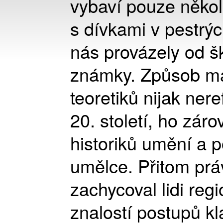
vybaví pouze někol
s dívkami v pestrý
nás provázely od š
známky. Způsob mal
teoretiků nijak nere
20. století, ho zár
historiků umění a p
umělce. Přitom prá
zachycoval lidi reg
znalostí postupů kl