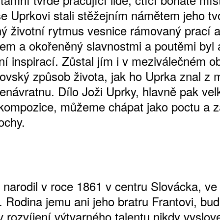
se Uprkovi stali stěžejním námětem jeho tv
ný životní rytmus vesnice rámovaný prací 
em a okořeněný slavnostmi a poutěmi byl 
ŠTĚNÝCH ČÍSEL
ní inspirací. Zůstal jím i v meziválečném o
 ONLINE VERZE
ovský způsob života, jak ho Uprka znal z m
ARTA ARTCARD
nenávratnu. Dílo Joži Uprky, hlavně pak vel
í kompozice, můžeme chápat jako poctu a z
ochy.
 narodil v roce 1861 v centru Slovácka, ve 
 Rodina jemu ani jeho bratru Frantovi, bu
v rozvíjení výtvarného talentu nikdy vyslov