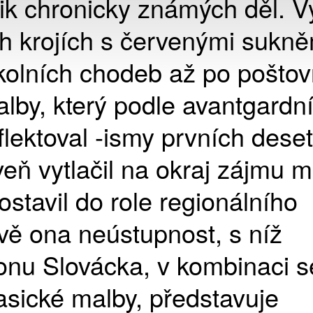
ik chronicky známých děl. V
ch krojích s červenými sukně
kolních chodeb až po poštov
by, který podle avantgardn
flektoval -ismy prvních deseti
oveň vytlačil na okraj zájmu 
ostavil do role regionálního
vě ona neústupnost, s níž
ionu Slovácka, v kombinaci s
asické malby, představuje