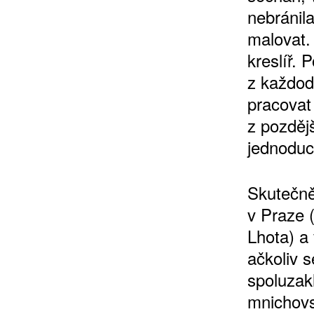
nebránil
malovat.
kreslíř. 
z každod
pracovat 
z pozdějš
jednoduc
Skutečně
v Praze 
Lhota) a
ačkoliv s
spoluzak
mnichovs