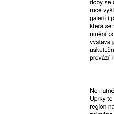
doby se 
roce vyš
galerií i
která se
umění po
výstava 
ZÍSKEJTE
uskutečn
provází ř
ROČNÍ PŘEDPL
ZA 1100 KČ
Ne nutně
Uprky to
region n
zejména t