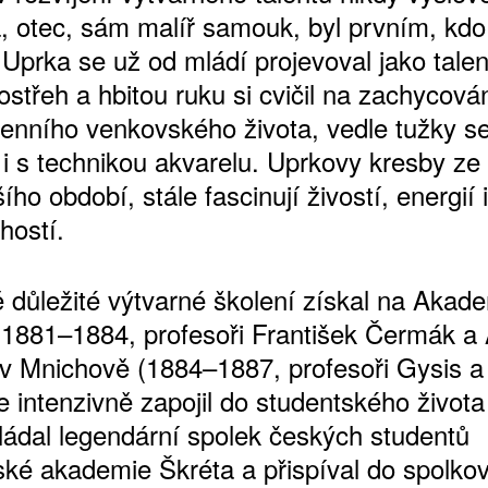
a, otec, sám malíř samouk, byl prvním, kdo 
 Uprka se už od mládí projevoval jako tale
Postřeh a hbitou ruku si cvičil na zachycová
enního venkovského života, vedle tužky se
i s technikou akvarelu. Uprkovy kresby ze 
ího období, stále fascinují živostí, energií i
hostí.
 důležité výtvarné školení získal na Akade
(1881–1884, profesoři František Čermák a
 v Mnichově (1884–1887, profesoři Gysis a 
e intenzivně zapojil do studentského života
ládal legendární spolek českých studentů
ké akademie Škréta a přispíval do spolko