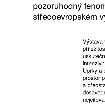
pozoruhodný fenom
středoevropském v
Výstava 
příležito
uskutečn
intenziv
Uprky a 
prostor 
a předst
dosavadn
nejcitov