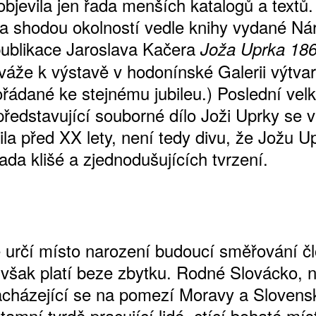
objevila jen řada menších katalogů a textů.
la shodou okolností vedle knihy vydané Ná
 publikace Jaroslava Kačera
Joža Uprka 18
 váže k výstavě v hodonínské Galerii výtva
řádané ke stejnému jubileu.) Poslední vel
představující souborné dílo Joži Uprky se 
ila před XX lety, není tedy divu, že Jožu U
ada klišé a zjednodušujících tvrzení.
ATNÉ
 určí místo narození budoucí směřování čl
 však platí beze zbytku. Rodné Slovácko, 
acházející se na pomezí Moravy a Slovens
amní tvrdě pracující lidé, ctící bohaté mís