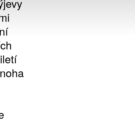
ýjevy
mi
ní
ích
letí
mnoha
e