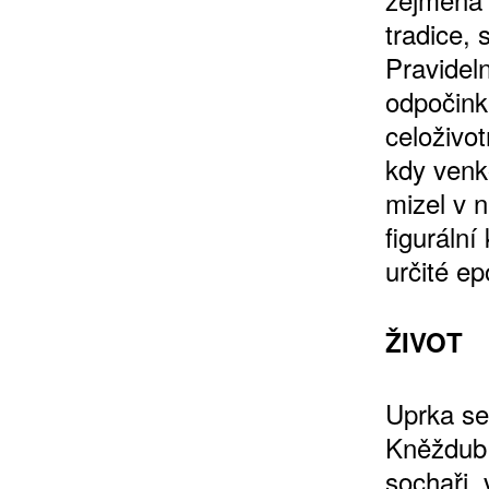
tradice, 
Pravidel
odpočink
10 TI
celoživot
365 DNÍ
kdy venk
ČLENSKÁ K
mizel v 
figuráln
KOUPIT PŘEDPLATNÉ
určité ep
ŽIVOT
Uprka se
Kněždub.
sochaři, 