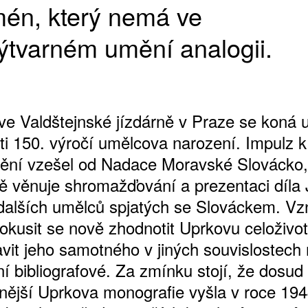
én, který nemá ve
ýtvarném umění analogii.
ve Valdštejnské jízdárně v Praze se koná 
sti 150. výročí umělcova narození. Impulz k
ění vzešel od Nadace Moravské Slovácko,
ně věnuje shromažďování a prezentaci díla 
dalších umělců spjatých se Slováckem. Vzn
pokusit se nově zhodnotit Uprkovu celoživot
avit jeho samotného v jiných souvislostech
í bibliografové. Za zmínku stojí, že dosud
anější Uprkova monografie vyšla v roce 194