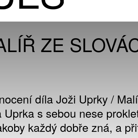
LÍŘ ZE SLOVÁ
cení díla Joži Uprky / Malí
ža Uprka s sebou nese proklet
jakoby každý dobře zná, a při