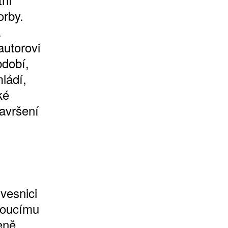
orby.
a
autorovi
bdobí,
ládí,
ké
avršení
vesnici
doucímu
eně