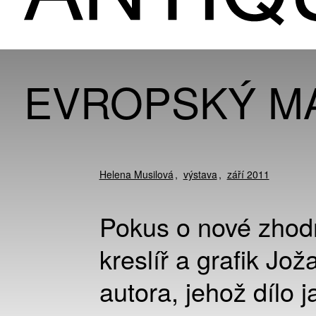
EVROPSKÝ MA
Helena Musilová
výstava
září 2011
Pokus o nové zhodno
kreslíř a grafik Jo
autora, jehož dílo 