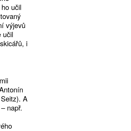
ho učil
ntovaný
ní výjevů
 učil
skicářů, i
mii
 Antonín
Seitz). A
 – např.
vého