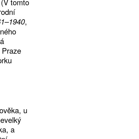
 (V tomto
rodní
,
61–1940
rného
ká
v Praze
prku
ověka, u
nevelký
ka, a
tní