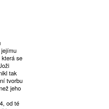
u
 jejímu
 která se
Joži
ikl tak
ní tvorbu
 než jeho
4, od té