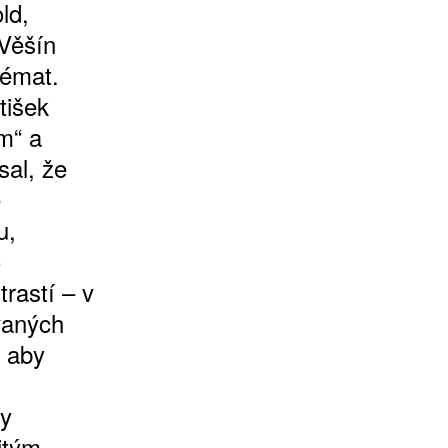
ld,
 Věšín
témat.
tišek
m“ a
sal, že
ě
u,
o
rastí – v
vaných
, aby
ky
itým