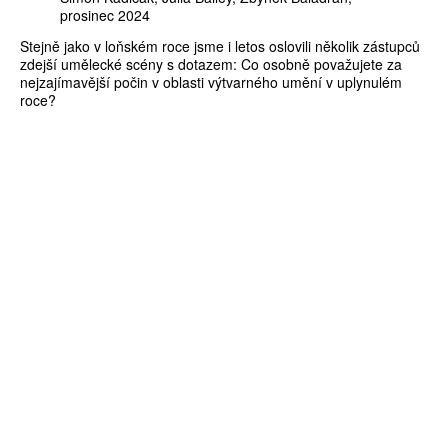
prosinec 2024
Stejně jako v loňském roce jsme i letos oslovili několik zástupců
zdejší umělecké scény s dotazem: Co osobně považujete za
nejzajímavější počin v oblasti výtvarného umění v uplynulém
roce?
ZÍSKEJTE
ROČNÍ PŘEDPLATNÉ
ZA 1100 KČ