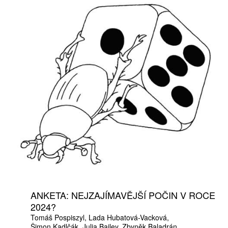
ANKETA: NEJZAJÍMAVĚJŠÍ POČIN V ROCE
2024?
Tomáš Pospiszyl
Lada Hubatová-Vacková
Šimon Kadlčák
Julia Bailey
Zbyněk Baladrán