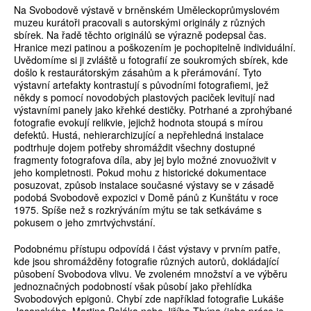
Na Svobodově výstavě v brněnském Uměleckoprůmyslovém
muzeu kurátoři pracovali s autorskými originály z různých
sbírek. Na řadě těchto originálů se výrazně podepsal čas.
Hranice mezi patinou a poškozením je pochopitelně individuální.
Uvědomíme si ji zvláště u fotografií ze soukromých sbírek, kde
došlo k restaurátorským zásahům a k přerámování. Tyto
výstavní artefakty kontrastují s původními fotografiemi, jež
někdy s pomocí novodobých plastových paciček levitují nad
výstavními panely jako křehké destičky. Potrhané a zprohýbané
fotografie evokují relikvie, jejichž hodnota stoupá s mírou
defektů. Hustá, nehierarchizující a nepřehledná instalace
podtrhuje dojem potřeby shromáždit všechny dostupné
fragmenty fotografova díla, aby jej bylo možné znovuoživit v
jeho kompletnosti. Pokud mohu z historické dokumentace
posuzovat, způsob instalace současné výstavy se v zásadě
podobá Svobodově expozici v Domě pánů z Kunštátu v roce
1975. Spíše než s rozkrýváním mýtu se tak setkáváme s
pokusem o jeho zmrtvýchvstání.
Podobnému přístupu odpovídá i část výstavy v prvním patře,
kde jsou shromážděny fotografie různých autorů, dokládající
působení Svobodova vlivu. Ve zvoleném množství a ve výběru
jednoznačných podobností však působí jako přehlídka
Svobodových epigonů. Chybí zde například fotografie Lukáše