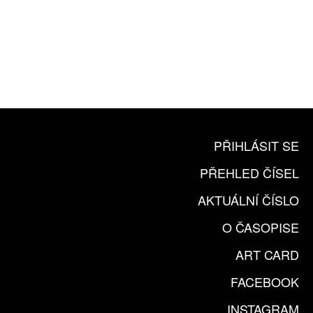
10 TIŠTĚNÝCH ČÍSEL
365 DNÍ ONLINE VERZE
ČLENSKÁ KARTA ARTCARD
KOUPIT PŘEDPLATNÉ
PŘIHLÁSIT SE
PŘEHLED ČÍSEL
AKTUÁLNÍ ČÍSLO
O ČASOPISE
ART CARD
FACEBOOK
INSTAGRAM