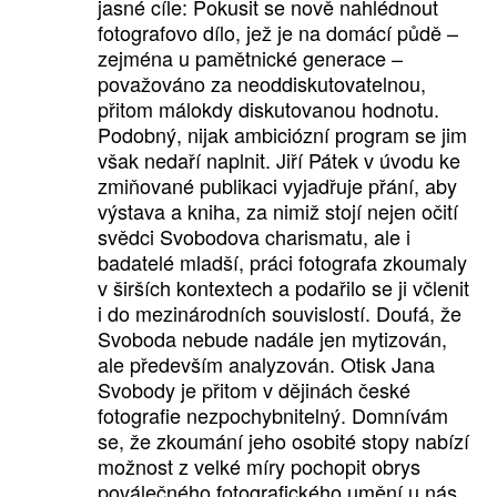
jasné cíle: Pokusit se nově nahlédnout
fotografovo dílo, jež je na domácí půdě –
zejména u pamětnické generace –
považováno za neoddiskutovatelnou,
přitom málokdy diskutovanou hodnotu.
Podobný, nijak ambiciózní program se jim
však nedaří naplnit. Jiří Pátek v úvodu ke
zmiňované publikaci vyjadřuje přání, aby
výstava a kniha, za nimiž stojí nejen očití
svědci Svobodova charismatu, ale i
badatelé mladší, práci fotografa zkoumaly
v širších kontextech a podařilo se ji včlenit
i do mezinárodních souvislostí. Doufá, že
Svoboda nebude nadále jen mytizován,
ale především analyzován. Otisk Jana
Svobody je přitom v dějinách české
fotografie nezpochybnitelný. Domnívám
se, že zkoumání jeho osobité stopy nabízí
možnost z velké míry pochopit obrys
poválečného fotografického umění u nás.