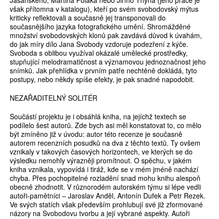
Jasanského, Martina Poláka nebo Jiřího Thýna (jeho práce je
však přítomna v katalogu), kteří po svém svobodovský mýtus
kriticky reflektovali a současně jej transponovali do
současnějšího jazyka fotografického umění. Shromážděné
množství svobodovských klonů pak zavdává důvod k úvahám,
do jak míry dílo Jana Svobody vzdoruje podezření z kýče.
Svoboda s oblibou využíval okázalé umělecké prostředky,
stupňující melodramatičnost a významovou jednoznačnost jeho
snímků. Jak přehlídka v prvním patře nechtěně dokládá, tyto
postupy, nebo někdy spíše efekty, je pak snadné napodobit.
NEZAŘADITELNÝ SOLITÉR
Součástí projektu je i obsáhlá kniha, na jejíchž textech se
podílelo šest autorů. Zde bych asi měl konstatovat to, co mělo
být zmíněno již v úvodu: autor této recenze je současně
autorem recenzních posudků na dva z těchto textů. Ty ovšem
vznikaly v takových časových horizontech, ve kterých se do
výsledku nemohly výrazněji promítnout. O spěchu, v jakém
kniha vznikala, vypovídá i tiráž, kde se v mém jméně nachází
chyba. Přes pochopitelné rozladění snad mohu knihu alespoň
obecně zhodnotit. V různorodém autorském týmu si lépe vedli
autoři-pamětníci – Jaroslav Anděl, Antonín Dufek a Petr Rezek.
Ve svých statích však především prohlubují své již zformované
názory na Svobodovu tvorbu a její vybrané aspekty. Autoři