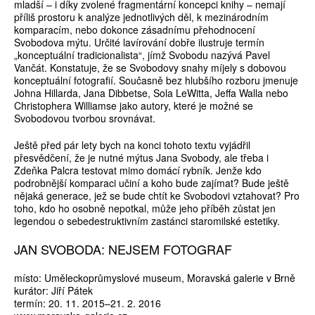
mladší – i díky zvolené fragmentární koncepci knihy – nemají
příliš prostoru k analýze jednotlivých děl, k mezinárodním
komparacím, nebo dokonce zásadnímu přehodnocení
Svobodova mýtu. Určité lavírování dobře ilustruje termín
„konceptuální tradicionalista“, jímž Svobodu nazývá Pavel
Vančát. Konstatuje, že se Svobodovy snahy míjely s dobovou
konceptuální fotografií. Současně bez hlubšího rozboru jmenuje
Johna Hillarda, Jana Dibbetse, Sola LeWitta, Jeffa Walla nebo
Christophera Williamse jako autory, které je možné se
Svobodovou tvorbou srovnávat.
Ještě před pár lety bych na konci tohoto textu vyjádřil
přesvědčení, že je nutné mýtus Jana Svobody, ale třeba i
Zdeňka Palcra testovat mimo domácí rybník. Jenže kdo
podrobnější komparaci učiní a koho bude zajímat? Bude ještě
nějaká generace, jež se bude chtít ke Svobodovi vztahovat? Pro
toho, kdo ho osobně nepotkal, může jeho příběh zůstat jen
legendou o sebedestruktivním zastánci staromilské estetiky.
JAN SVOBODA: NEJSEM FOTOGRAF
místo: Uměleckoprůmyslové museum, Moravská galerie v Brně
kurátor: Jiří Pátek
termín: 20. 11. 2015–21. 2. 2016