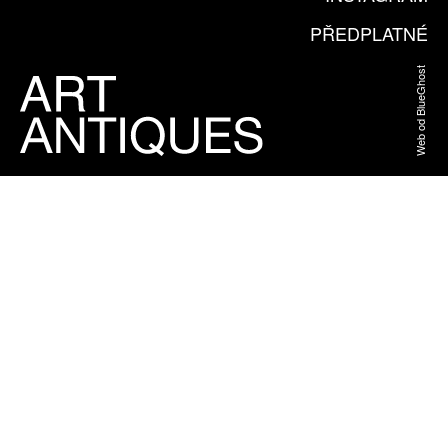
PŘEDPLATNÉ
Web od BlueGhost