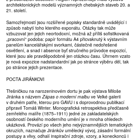
architektonických modelů významných chebských staveb 20. a
21. století.
Samozřejmostí jsou rozšířené popisky standardně uvádějící i
způsob nabytí toho kterého exponátu. Otázky tak může
vzbuzovat jen jejich neortodoxní, možná až příliš sofistikovaná
„pracovní“ podoba: papír formátu A4 přicvaknutý k výstavním
panelům kancelářskými svorkami, částečně nedořešené
osvětlení, a snad i absence byť stručného průvodce expozicí,
které jsou ale pravděpodobně jen otázkou času. Úhrnem vzato
je nová expozice nadstandardní jak po stránce výběru děl, tak
po stránce jejich prezentace.
POCTA JIRÁNKOVI
Třešničkou na narozeninovém dortu je pak výstava Miloše
Jiránka s názvem
Zápas o moderní malbu
ve Velké galerii
v druhém patře, kterou pro GAVU i s doprovodnou publikací
připravil Tomáš Winter. Monografická retrospektiva předčasně
zemřelého malíře (1875–1911) jedné ze zakladatelských
osobností českého moderního umění je v mnoha ohledech
ukázková. Provází po všech jeho nejvýznamnějších tematických
okruzích, naznačuje Jiránkův umělecký vývoj, zásadní formální
postupy a vlivy, odhalí inspirační zdroje, vzory, a koneckonců i