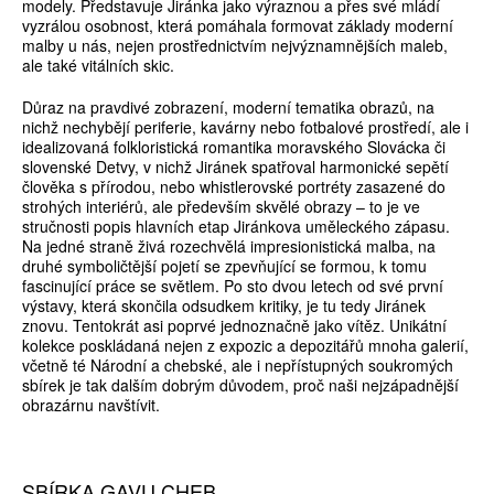
modely. Představuje Jiránka jako výraznou a přes své mládí
vyzrálou osobnost, která pomáhala formovat základy moderní
malby u nás, nejen prostřednictvím nejvýznamnějších maleb,
ale také vitálních skic.
Důraz na pravdivé zobrazení, moderní tematika obrazů, na
nichž nechybějí periferie, kavárny nebo fotbalové prostředí, ale i
idealizovaná folkloristická romantika moravského Slovácka či
slovenské Detvy, v nichž Jiránek spatřoval harmonické sepětí
člověka s přírodou, nebo whistlerovské portréty zasazené do
strohých interiérů, ale především skvělé obrazy – to je ve
stručnosti popis hlavních etap Jiránkova uměleckého zápasu.
Na jedné straně živá rozechvělá impresionistická malba, na
druhé symboličtější pojetí se zpevňující se formou, k tomu
fascinující práce se světlem. Po sto dvou letech od své první
výstavy, která skončila odsudkem kritiky, je tu tedy Jiránek
znovu. Tentokrát asi poprvé jednoznačně jako vítěz. Unikátní
kolekce poskládaná nejen z expozic a depozitářů mnoha galerií,
včetně té Národní a chebské, ale i nepřístupných soukromých
sbírek je tak dalším dobrým důvodem, proč naši nejzápadnější
obrazárnu navštívit.
SBÍRKA GAVU CHEB