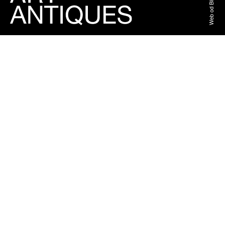
Web od BlueGhost