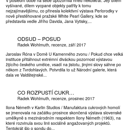
V poslední době na sebe upozornila hned několikrát. Její dílem
vyšívané, dílem vycpané objekty patřily k tomu
nejzajímavějšímu, co přinesla kolektivní výstava Perlorodky v
nově přestěhované pražské White Pearl Gallery, kde se
představila vedle Jiřího Davida, Jana Vytisky,...
ODSUD – POSUD
Radek Wohlmuth
recenze
září 2017
Jaroslav Róna v Domě U Kamenného zvonu / Pokud chce velká
instituce přitáhnout extrémní diváckou pozornost výstavou
žijícího českého umělce, vsadí na jistotu, jinými slovy sáhne po
někom z Tvrdohlavých. Potvrdila to už Národní galerie, která
dala ve Valdštejnské...
CO ROZPUSTÍ CUKR…
Radek Wohlmuth
recenze
prosinec 2017
Ilona Németh v Karlin Studios / Manufaktura cukrových homolí
se jmenovala na začátku prosince skončená výstava slovenské
umělkyně s mezinárodním respektem Ilony Németh (1963), na
které rozvinula svou linii sociálně angažovaných projektů.
Tentokrát šlo o sondu do...