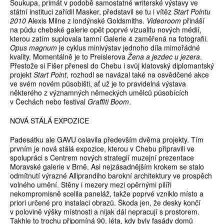
Soukupa, primát v podobě samostatné writerské výstavy ve
státní instituci zařídil Masker, představil se tu i vítěz
Start Pointu
2010
Alexis Milne z londýnské Goldsmiths.
Videoroom
přináší
na půdu chebské galerie opět poprvé vizualitu nových médií,
kterou zatím suplovala tamní Galerie 4 zaměřená na fotografii.
Opus magnum
je cyklus minivýstav jednoho díla mimořádné
kvality. Momentálně je to Preislerova
Žena a jezdec u jezera
.
Přestože si Fišer přenesl do Chebu i svůj klatovský diplomantský
projekt
Start Point
, rozhodl se navázal také na osvědčené akce
ve svém novém působišti, ať už je to pravidelná výstava
některého z významných německých umělců působících
v Čechách nebo festival
Graffiti Boom
.
NOVÁ STÁLÁ EXPOZICE
Padesátku ale GAVU oslavila především dvěma projekty. Tím
prvním je nová stálá expozice, kterou v Chebu připravili ve
spolupráci s Centrem nových strategií muzejní prezentace
Moravské galerie v Brně. Asi nejzásadnějším krokem se stalo
odmítnutí výrazné Alliprandiho barokní architektury ve prospěch
volného umění. Stěny i mezery mezi opěrnými pilíři
nekompromisně scelila paneláž, takže poprvé vzniklo místo a
priori určené pro instalaci obrazů. Škoda jen, že desky končí
v polovině výšky místnosti a nijak dál nepracují s prostorem.
Takhle to trochu připomíná 90. léta, kdy byly fasády domů