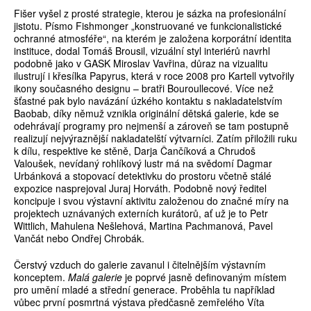
Fišer vyšel z prosté strategie, kterou je sázka na profesionální
jistotu. Písmo Fishmonger „konstruované ve funkcionalistické
ochranné atmosféře“, na kterém je založena korporátní identita
instituce, dodal Tomáš Brousil, vizuální styl interiérů navrhl
podobně jako v GASK Miroslav Vavřina, důraz na vizualitu
ilustrují i křesílka Papyrus, která v roce 2008 pro Kartell vytvořily
ikony současného designu – bratři Bouroullecové. Více než
šťastné pak bylo navázání úzkého kontaktu s nakladatelstvím
Baobab, díky němuž vznikla originální dětská galerie, kde se
odehrávají programy pro nejmenší a zároveň se tam postupně
realizují nejvýraznější nakladatelští výtvarníci. Zatím přiložili ruku
k dílu, respektive ke stěně, Darja Čančíková a Chrudoš
Valoušek, nevídaný rohlíkový lustr má na svědomí Dagmar
Urbánková a stopovací detektivku do prostoru včetně stálé
expozice nasprejoval Juraj Horváth. Podobně nový ředitel
koncipuje i svou výstavní aktivitu založenou do značné míry na
projektech uznávaných externích kurátorů, ať už je to Petr
Wittlich, Mahulena Nešlehová, Martina Pachmanová, Pavel
Vančát nebo Ondřej Chrobák.
Čerstvý vzduch do galerie zavanul i čitelnějším výstavním
konceptem.
Malá galerie
je poprvé jasně definovaným místem
pro umění mladé a střední generace. Proběhla tu například
vůbec první posmrtná výstava předčasně zemřelého Víta