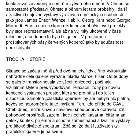
konkurovat zavedeným centrům výtvarného umění. V Chebu se
samostatně představil Christo a během let tam proběhly i další
atraktivní i objevné výstavy výrazných uměleckých osobností,
jako jsou James Ensor, Wenzel Hablik, Georg Kars nebo Giorgio
Morandi. Přesto o nich skoro nikdo nevěděl. Výstavní projekty
byly sice reprezentativní, ale až na výjimky ukotvené v čase
minulém, a podobné to bylo i s galerií. V prostorách
prošpikovaných pásy červených koberců jako by současnost
neexistovala.
TROCHA HISTORIE
Situace se začala měnit před dvěma lety, kdy Jiřího Vykoukala
nahradil v čele galerie výrazně mladší Marcel Fišer. Od té doby
se galerie transformovala ve všech ohledech, počínaje
vizuálním stylem přes vybudování relaxační zóny po novou
koncepci výstavních prostor, která se promítla i do jejich
dispozice. Samotná „plastická operace“ by ale nebyla nic platná,
kdyby se neproměnilo také myšlení. Ten, kdo přijde do GAVU
Cheb dnes, může si svou návštěvu snad poprvé opravdu užít:
pohodové prostředí, zázemí, kde nechybí kavárna, čítárna ani
dětský koutek, příjemní a ochotní zaměstnanci a kvalitní výstavy
pro široké divácké spektrum. Zdá se, že další „uživatelsky
přátelská“ galerie je na světě.