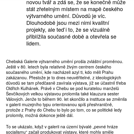
novou tvář a zdá se, že se konečně může
stát zřetelným místem na mapě českého
výtvarného umění. Důvodů je víc.
Dlouhodobě jsou mezi nimi kvalitní
projekty, ale teď i to, že se vizuálně
přiblížila současné době a otevřela se
lidem.
Chebská Galerie výtvarného umění prošla zvláštní proměnou.
Ještě v 80. letech byla relativně živým centrem českého
současného umění, kde nacházeli azyl ti, kdo měli Prahu
zakázanou. Přestože je to dnes neuvěřitelné, z ideologických
důvodů se tam předčasně zavírala výstava, jíž se účastnil třeba
Oldřich Kulhánek. Právě v Chebu se pod kuratelou manželů
Ševčíkových velkou výstavou prolomila také klauzura sester
Válových. Jenže to během 90. let skončilo a instituce se změnila
v galerii muzejního typu orientovanou spíš přeshraničně,
protože z Prahy do Chebu to bylo po tom, co se politické ledy
prolomily, možná dokonce ještě dál.
To se ukázalo, když v galerii na území bývalé „pevné hráze
socialismu“ začali produkovat výstavy, které mohly směle