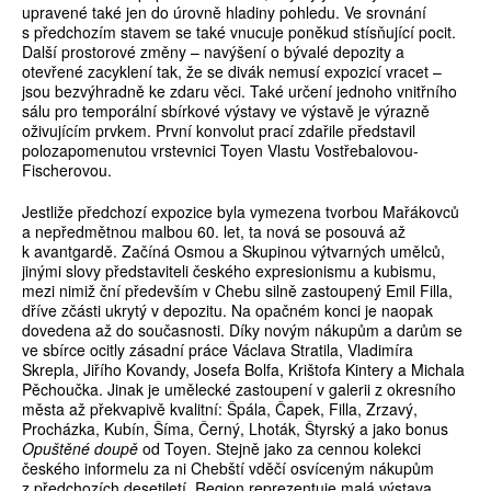
upravené také jen do úrovně hladiny pohledu. Ve srovnání
s předchozím stavem se také vnucuje poněkud stísňující pocit.
Další prostorové změny – navýšení o bývalé depozity a
otevřené zacyklení tak, že se divák nemusí expozicí vracet –
jsou bezvýhradně ke zdaru věci. Také určení jednoho vnitřního
sálu pro temporální sbírkové výstavy ve výstavě je výrazně
oživujícím prvkem. První konvolut prací zdařile představil
polozapomenutou vrstevnici Toyen Vlastu Vostřebalovou-
Fischerovou.
Jestliže předchozí expozice byla vymezena tvorbou Mařákovců
a nepředmětnou malbou 60. let, ta nová se posouvá až
k avantgardě. Začíná Osmou a Skupinou výtvarných umělců,
jinými slovy představiteli českého expresionismu a kubismu,
mezi nimiž ční především v Chebu silně zastoupený Emil Filla,
dříve zčásti ukrytý v depozitu. Na opačném konci je naopak
dovedena až do současnosti. Díky novým nákupům a darům se
ve sbírce ocitly zásadní práce Václava Stratila, Vladimíra
Skrepla, Jiřího Kovandy, Josefa Bolfa, Krištofa Kintery a Michala
Pěchoučka. Jinak je umělecké zastoupení v galerii z okresního
města až překvapivě kvalitní: Špála, Čapek, Filla, Zrzavý,
Procházka, Kubín, Šíma, Černý, Lhoták, Štyrský a jako bonus
Opuštěné doupě
od Toyen. Stejně jako za cennou kolekci
českého informelu za ni Chebští vděčí osvíceným nákupům
z předchozích desetiletí. Region reprezentuje malá výstava