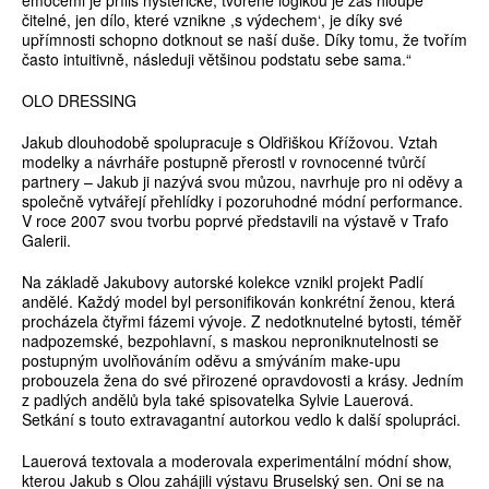
emocemi je příliš hysterické, tvořené logikou je zas hloupě
čitelné, jen dílo, které vznikne ,s výdechem‘, je díky své
upřímnosti schopno dotknout se naší duše. Díky tomu, že tvořím
často intuitivně, následuji většinou podstatu sebe sama.“
OLO DRESSING
Jakub dlouhodobě spolupracuje s Oldřiškou Křížovou. Vztah
modelky a návrháře postupně přerostl v rovnocenné tvůrčí
partnery – Jakub ji nazývá svou můzou, navrhuje pro ni oděvy a
společně vytvářejí přehlídky i pozoruhodné módní performance.
V roce 2007 svou tvorbu poprvé představili na výstavě v Trafo
Galerii.
Na základě Jakubovy autorské kolekce vznikl projekt Padlí
andělé. Každý model byl personifikován konkrétní ženou, která
procházela čtyřmi fázemi vývoje. Z nedotknutelné bytosti, téměř
nadpozemské, bezpohlavní, s maskou neproniknutelnosti se
postupným uvolňováním oděvu a smýváním make-upu
probouzela žena do své přirozené opravdovosti a krásy. Jedním
z padlých andělů byla také spisovatelka Sylvie Lauerová.
Setkání s touto extravagantní autorkou vedlo k další spolupráci.
Lauerová textovala a moderovala experimentální módní show,
kterou Jakub s Olou zahájili výstavu Bruselský sen. Oni se na