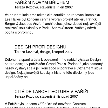
PAŘÍŽ S NOVÝM BŘICHEM
Tereza Kozlová
staveniště
říjen 2007
Ve druhém kole architektonické soutěže na renovaci komplexu
Les Halles byl koncem června vybrán projekt ateliéru Patrick
Berger & Jacques Anziutti architectes, jehož dosud nejslavnější
realizací jsou skleníky v Parku André-Citroën. Vítězný návrh
počítá s ohromnou...
DESIGN PROTI DESIGNU
Tereza Kozlová
design
listopad 2007
Dělohu na spaní a ústa k posezení – i to nabízí výstava Design
contre design v pařížském Grand Palais. Podobně jako samotný
název výstavy i celá její koncepce si pohrává s významem slova
design. Nejzajímavější kousky z historie této disciplíny jsou
uspořádány na...
CITÉ DE L’ARCHITECTURE V PAŘÍŽI
Tereza Kozlová
staveniště
listopad 2007
V Paříži bylo koncem září oficiálně otevřeno Centrum