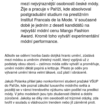
mezi nejvýraznější osobnosti české módy.
Žije a pracuje v Paříži, kde absolvoval
postgraduální studium na prestižním
Institut Francais de la Mode. V současné
době je jedním z deseti kandidátů na
nejvyšší módní cenu Mango Fashion
Award. Kromě toho vytváří experimentální
módní performance.
Ačkoliv se oděvní tvorba často dotýká hranic umění, zůstává
mezi módou a uměním zřetelný rozdíl, který vyplývá už z
podstaty obou oborů – zatímco móda oděv vytváří a proměňuje,
umění módní diktát popírá a kritizuje. Přesto je oděv pro
výtvarné umění téma velmi lákavé, což platí i obráceně.
Jakub Polanka přišel jako nonkonformní student pražské VŠUP
do Paříže, kde poznal zákulisí luxusního módního světa a
později se v rámci trendového výzkumu sám podílel na predikci
módy. V jeho modelech jsou tyto zkušenosti čitelné a dobře
zúročené. Jakoby se díky nim osvobodil od trýznivé otázky, zda
tvořit v souladu s vládnoucím trendem nebo jít záměrně proti.