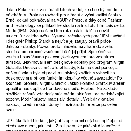
Jakub Polanka už ve čtrnácti letech věděl, že chce být módním
návrhářem. Proto se rozhodl pro střední a vyšší textilní školu v
Brně, odkud pokračoval na VŠUP v Praze, a díky ceně Fashion
and Technology se přihlásil ke studiu na Institutu Francais de La
Mode (IFM). Stejnou šanci ten rok dostalo dalších devět
studentů z celého světa. Výstavu ročníkových prací IFM navštívil
i designér Philipp Starck a nejvíce jej zaujaly právě práce
Jakuba Polanky. Pozval proto mladého návrháře do svého
studia a po náročné zkušební lhůtě jej přijal. Společně se
značku Louis Vuitton pak vymýšleli vybavení pro vesmírnou
turistiku. „Navrhoval jsem designové doplňky pro program Virgin
Galactic. Dneska už může letět každý, kdo má dost peněz, a
naším úkolem bylo připravit mu stylový zážitek a vybavit ho
designovými a přitom funkčními doplňky včetně zavazadel.“ Po
skončení projektu Virgin Galactic Jakub Polanka Starckův ateliér
opustil a nastoupil do trendového studia Peclers. Na základě
složitých rešerší zde designuje módní oblečení pro nadcházející
sezony. Módní siluety, materiály, detaily... Výsledný katalog
nakupují přední módní domy i mezinárodní řetězce po celém
světě.
„Již několik let hledám, jaký přístup k práci nejvíce naplňuje mé
představy o tom, jak tvořit. Zjistil jsem, že jakékoli dílo tvořené