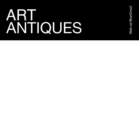
Web od BlueGhost