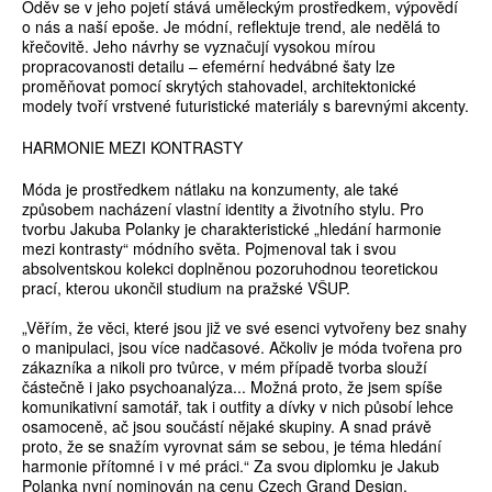
Oděv se v jeho pojetí stává uměleckým prostředkem, výpovědí
o nás a naší epoše. Je módní, reflektuje trend, ale nedělá to
křečovitě. Jeho návrhy se vyznačují vysokou mírou
propracovanosti detailu – efemérní hedvábné šaty lze
proměňovat pomocí skrytých stahovadel, architektonické
modely tvoří vrstvené futuristické materiály s barevnými akcenty.
HARMONIE MEZI KONTRASTY
Móda je prostředkem nátlaku na konzumenty, ale také
způsobem nacházení vlastní identity a životního stylu. Pro
tvorbu Jakuba Polanky je charakteristické „hledání harmonie
mezi kontrasty“ módního světa. Pojmenoval tak i svou
absolventskou kolekci doplněnou pozoruhodnou teoretickou
prací, kterou ukončil studium na pražské VŠUP.
„Věřím, že věci, které jsou již ve své esenci vytvořeny bez snahy
o manipulaci, jsou více nadčasové. Ačkoliv je móda tvořena pro
zákazníka a nikoli pro tvůrce, v mém případě tvorba slouží
částečně i jako psychoanalýza... Možná proto, že jsem spíše
komunikativní samotář, tak i outfity a dívky v nich působí lehce
osamoceně, ač jsou součástí nějaké skupiny. A snad právě
proto, že se snažím vyrovnat sám se sebou, je téma hledání
harmonie přítomné i v mé práci.“ Za svou diplomku je Jakub
Polanka nyní nominován na cenu Czech Grand Design.