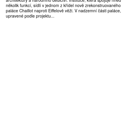
architektury a národního dědictví. Instituce, která spojuje hned
několik funkcí, sídlí v jednom z křídel nově zrekonstruovaného
paláce Chaillot naproti Eiffelově věži. V nadzemní části paláce,
upravené podle projektu...
ZÍSKEJTE
ROČNÍ PŘEDPLATNÉ
ZA 1100 KČ
10 TIŠTĚNÝCH ČÍSEL