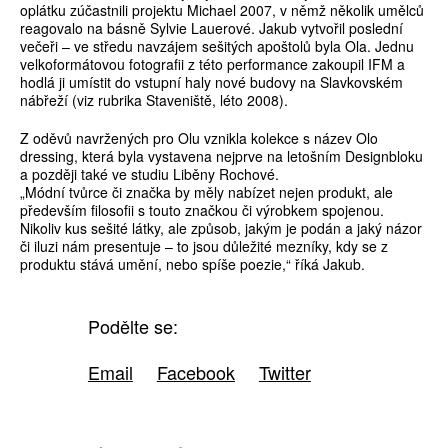
oplátku zúčastnili projektu Michael 2007, v němž několik umělců
reagovalo na básně Sylvie Lauerové. Jakub vytvořil poslední
večeři – ve středu navzájem sešitých apoštolů byla Ola. Jednu
velkoformátovou fotografii z této performance zakoupil IFM a
hodlá ji umístit do vstupní haly nové budovy na Slavkovském
nábřeží (viz rubrika Staveniště, léto 2008).
Z oděvů navržených pro Olu vznikla kolekce s název Olo
dressing, která byla vystavena nejprve na letošním Designbloku
a později také ve studiu Liběny Rochové.
„Módní tvůrce či značka by měly nabízet nejen produkt, ale
především filosofii s touto značkou či výrobkem spojenou.
Nikoliv kus sešité látky, ale způsob, jakým je podán a jaký názor
či iluzi nám presentuje – to jsou důležité mezníky, kdy se z
produktu stává umění, nebo spíše poezie,“ říká Jakub.
Podělte se:
Email
Facebook
Twitter