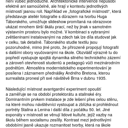
není vůbec jednoduché. Architektonické intervence nepůsobí
efektně ani samoúčelně, ale hrají v kontextu jednotlivých
místností jasnou roli. Například ve „fotografické místnosti“, která
představuje ateliér fotografie s důrazem na tvorbu Huga
Táborského, umožňuje slideshow promítaná na obrazovce
ukázat mnohem širší škálu prací, než by jinak v samotném
výstavním prostoru bylo možné. V kombinaci s vybranými
zvětšeninami instalovanými na zdech tak lze díla studovat jak
v celku, tak detailně. Táborského studie textilu jsou
pozoruhodné, mimo jiné proto, že přirozeně propojují fotografii
s dalšími obory vyučovanými na škole. Obzvlášť výrazně tu do
popředí vystupuje spojitá dynamika silného technického zázemí
a zároveň otevřenosti studentů a pedagogů vůči mezinárodním
podnětům. Atmosféra modernistického experimentování je
posílena i záznamem přednášky Andrého Bretona, kterou
surrealista pronesl při své návštěvě Brna v dubnu 1935.
Následující místnost avantgardní experiment opouští
a zaměřuje se na období protektorátu a stalinské éry.
Dominantním prvkem instalace je zde lešení přes celou stěnu,
na které mohou návštěvníci vystoupat a zblízka si prohlédnout
portréty Stalina a Lenina i další díla z počátku 50. let. Jiné
exponáty v místnosti se věnují lidové kultuře, jejíž vazby na
školu během socialismu zesílily. Kontrast mezi jednotlivými
obdobími jasně ukazuje rozmanitost tvorby, která na škole