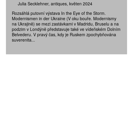
Julia Secklehner
antiques
květen 2024
Rozsáhlá putovní výstava In the Eye of the Storm.
Modernismen in der Ukraine (V oku bouře. Modernismy
na Ukrajině) se mezi zastávkami v Madridu, Bruselu a na
podzim v Londýně představuje také ve vídeňském Dolním
Belvederu. V pravý čas, kdy je Ruskem zpochybňována
suverenita...
ZÍSKEJTE
ROČNÍ PŘEDPLATNÉ
ZA 1100 KČ