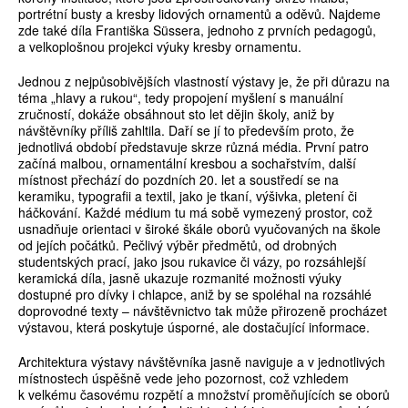
portrétní busty a kresby lidových ornamentů a oděvů. Najdeme
zde také díla Františka Süssera, jednoho z prvních pedagogů,
a velkoplošnou projekci výuky kresby ornamentu.
Jednou z nejpůsobivějších vlastností výstavy je, že při důrazu na
téma „hlavy a rukou“, tedy propojení myšlení s manuální
zručností, dokáže obsáhnout sto let dějin školy, aniž by
návštěvníky příliš zahltila. Daří se jí to především proto, že
jednotlivá období představuje skrze různá média. První patro
začíná malbou, ornamentální kresbou a sochařstvím, další
místnost přechází do pozdních 20. let a soustředí se na
keramiku, typografii a textil, jako je tkaní, výšivka, pletení či
háčkování. Každé médium tu má sobě vymezený prostor, což
usnadňuje orientaci v široké škále oborů vyučovaných na škole
od jejích počátků. Pečlivý výběr předmětů, od drobných
studentských prací, jako jsou rukavice či vázy, po rozsáhlejší
keramická díla, jasně ukazuje rozmanité možnosti výuky
dostupné pro dívky i chlapce, aniž by se spoléhal na rozsáhlé
doprovodné texty – návštěvnictvo tak může přirozeně procházet
výstavou, která poskytuje úsporné, ale dostačující informace.
Architektura výstavy návštěvníka jasně naviguje a v jednotlivých
místnostech úspěšně vede jeho pozornost, což vzhledem
k velkému časovému rozpětí a množství proměňujících se oborů