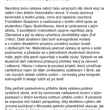
Navzdory tomu výstava nabízí řadu výrazných děl, která stojí za
vidění i bez širšího historického rámce. V úvodu dominují
keramické a textilní práce, mimo jiné tapiserie navržená
Františkem Süsserem a realizovaná v textilní dílně spolu se
studentkou Olgou Studničkovou, která je vyobrazená v jejím
středu. V pozdějších místnostech zaujme například Jana
Zlámalová a její ze slámy vytvořený zemědělský výjev
Žně
(1963). Další atraktivní část tvoří scénografické modely
a v malém divadelním prostoru umístěný soubor loutek
z oblíbených her. Materiálová pestrost výstavy je sama o sobě
podmanivá, a přestože se o jednotlivých studentech dozvíme
málo, jejich díla jasně vypovídají o kvalitě výuky. Výstavě se tak
skutečně daří nabídnout přístupný přehled, který je zároveň
i zábavný.
Hlavou i rukama
je poutavý projekt, který umožňuje
nahlédnout nejen do dějin uměleckého vzdělávání v Brně, ale
i do různých oblastí užitého umění – od kresby přes fotografii,
scénografii či design výloh až po textil.
Díky pečlivě vystavěnému příběhu školy výstava podává
vyvážený obraz, aniž by vyvozovala nadsazená tvrzení o jejím
postavení v širším kontextu institucí užitého umění. A přestože
se expozice drží lokální perspektivy, díky skvělému výběru děl
(mnohá pocházejí z Moravské galerie) přesvědčivě ukazuje, jak