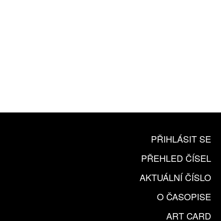
10 TIŠTĚNÝCH ČÍSEL
365 DNÍ ONLINE VERZE
ČLENSKÁ KARTA ARTCARD
KOUPIT PŘEDPLATNÉ
PŘIHLÁSIT SE
PŘEHLED ČÍSEL
AKTUÁLNÍ ČÍSLO
O ČASOPISE
ART CARD