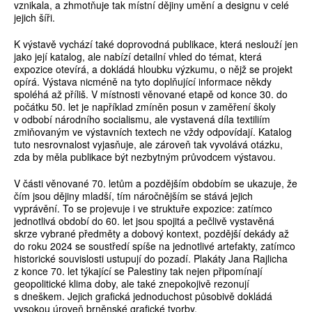
vznikala, a zhmotňuje tak místní dějiny umění a designu v celé
jejich šíři.
K výstavě vychází také doprovodná publikace, která neslouží jen
jako její katalog, ale nabízí detailní vhled do témat, která
expozice otevírá, a dokládá hloubku výzkumu, o nějž se projekt
opírá. Výstava nicméně na tyto doplňující informace někdy
spoléhá až příliš. V místnosti věnované etapě od konce 30. do
počátku 50. let je například zmíněn posun v zaměření školy
v odbobí národního socialismu, ale vystavená díla textiliím
zmiňovaným ve výstavních textech ne vždy odpovídají. Katalog
tuto nesrovnalost vyjasňuje, ale zároveň tak vyvolává otázku,
zda by měla publikace být nezbytným průvodcem výstavou.
V části věnované 70. letům a pozdějším obdobím se ukazuje, že
čím jsou dějiny mladší, tím náročnějším se stává jejich
vyprávění. To se projevuje i ve struktuře expozice: zatímco
jednotlivá období do 60. let jsou spojitá a pečlivě vystavěná
skrze vybrané předměty a dobový kontext, pozdější dekády až
do roku 2024 se soustředí spíše na jednotlivé artefakty, zatímco
historické souvislosti ustupují do pozadí. Plakáty Jana Rajlicha
z konce 70. let týkající se Palestiny tak nejen připomínají
geopolitické klima doby, ale také znepokojivě rezonují
s dneškem. Jejich grafická jednoduchost působivě dokládá
vysokou úroveň brněnské grafické tvorby.