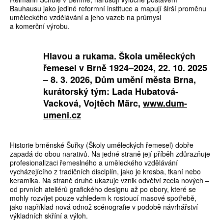
Bauhausu jako jediné reformní instituce a mapují širší proměnu
uměleckého vzdělávání a jeho vazeb na průmysl
a komerční výrobu.
Hlavou a rukama. Škola uměleckých
řemesel v Brně 1924–2024, 22. 10. 2025
– 8. 3. 2026, Dům umění města Brna,
kurátorský tým: Lada Hubatová-
Vacková, Vojtěch Märc,
www.dum-
umeni.cz
Historie brněnské Šuřky (Školy uměleckých řemesel) dobře
zapadá do obou narativů. Na jedné straně její příběh zdůrazňuje
profesionalizaci řemeslného a uměleckého vzdělávání
vycházejícího z tradičních disciplín, jako je kresba, tkaní nebo
keramika. Na straně druhé ukazuje vznik odvětví zcela nových –
od prvních ateliérů grafického designu až po obory, které se
mohly rozvíjet pouze vzhledem k rostoucí masové spotřebě,
jako například nová odnož scénografie v podobě návrhářství
výkladních skříní a výloh.