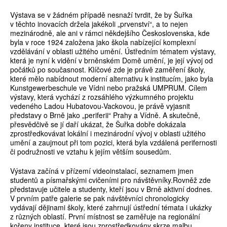
Výstava se v žádném případě nesnaží tvrdit, že by Šuřka
v těchto inovacích držela jakékoli „prvenství“, a to nejen
mezinárodně, ale ani v rámci někdejšího Československa, kde
byla v roce 1924 založena jako škola nabízející komplexní
vzdělávání v oblasti užitého umění. Ústředním tématem výstavy,
která je nyní k vidění v brněnském Domě umění, je její vývoj od
počátků po současnost. Klíčové zde je právě zaměření školy,
které mělo nabídnout moderní alternativu k institucím, jako byla
Kunstgewerbeschule ve Vídni nebo pražská UMPRUM. Cílem
výstavy, která vychází z rozsáhlého výzkumného projektu
vedeného Ladou Hubatovou-Vackovou, je právě vyjasnit
představy o Brně jako „periferii“ Prahy a Vídně. A skutečně,
přesvědčivě se jí daří ukázat, že Šuřka dobře dokázala
zprostředkovávat lokální i mezinárodní vývoj v oblasti užitého
umění a zaujmout při tom pozici, která byla vzdálená perifernosti
či podružnosti ve vztahu k jejím větším sousedům.
Výstava začíná v přízemí videoinstalací, seznamem jmen
studentů a písmařskými cvičeními pro návštěvníky.Rovněž zde
představuje učitele a studenty, kteří jsou v Brně aktivní dodnes.
V prvním patře galerie se pak návštěvníci chronologicky
vydávají dějinami školy, které zahrnují ústřední témata i ukázky
z různých oblastí. První místnost se zaměřuje na regionální
kořeny instituce, které jsou zprostředkovány skrze malbu,