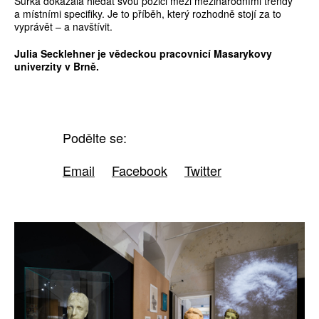
Šuřka dokázala hledat svou pozici mezi mezinárodními trendy
a místními specifiky. Je to příběh, který rozhodně stojí za to
vyprávět – a navštívit.
Julia Secklehner je vědeckou pracovnicí Masarykovy
univerzity v Brně.
Podělte se:
Email
Facebook
Twitter