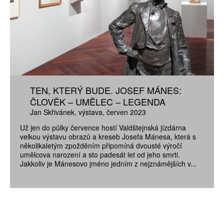
TEN, KTERÝ BUDE. JOSEF MÁNES:
ČLOVĚK – UMĚLEC – LEGENDA
Jan Skřivánek
výstava
červen 2023
Už jen do půlky července hostí Valdštejnská jízdárna
velkou výstavu obrazů a kreseb Josefa Mánesa, která s
několikaletým zpožděním připomíná dvousté výročí
umělcova narození a sto padesát let od jeho smrti.
Jakkoliv je Mánesovo jméno jedním z nejznámějších v...