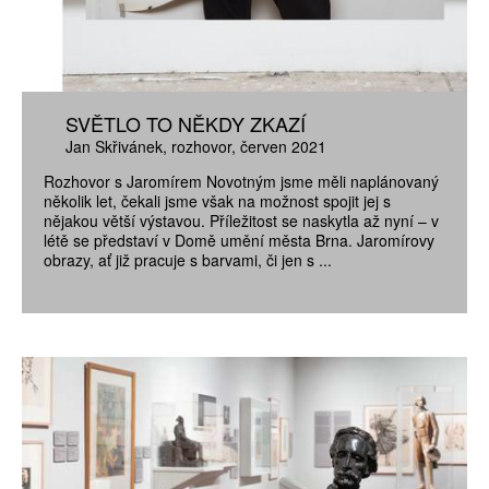
SVĚTLO TO NĚKDY ZKAZÍ
Jan Skřivánek
rozhovor
červen 2021
Rozhovor s Jaromírem Novotným jsme měli naplánovaný
několik let, čekali jsme však na možnost spojit jej s
nějakou větší výstavou. Příležitost se naskytla až nyní – v
létě se představí v Domě umění města Brna. Jaromírovy
obrazy, ať již pracuje s barvami, či jen s ...