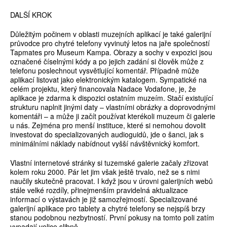
DALŠÍ KROK
Důležitým počinem v oblasti muzejních aplikací je také galerijní
průvodce pro chytré telefony vyvinutý letos na jaře společností
Tapmates pro Museum Kampa. Obrazy a sochy v expozici jsou
označené číselnými kódy a po jejich zadání si člověk může z
telefonu poslechnout vysvětlující komentář. Případně může
aplikací listovat jako elektronickým katalogem. Sympatické na
celém projektu, který financovala Nadace Vodafone, je, že
aplikace je zdarma k dispozici ostatním muzeím. Stačí existující
strukturu naplnit jinými daty – vlastními obrázky a doprovodnými
komentáři – a může ji začít používat kterékoli muzeum či galerie
u nás. Zejména pro menší instituce, které si nemohou dovolit
investovat do specializovaných audioguidů, jde o šanci, jak s
minimálními náklady nabídnout vyšší návštěvnický komfort.
Vlastní internetové stránky si tuzemské galerie začaly zřizovat
kolem roku 2000. Pár let jim však ještě trvalo, než se s nimi
naučily skutečně pracovat. I když jsou v úrovni galerijních webů
stále velké rozdíly, přinejmenším pravidelná aktualizace
informací o výstavách je již samozřejmostí. Specializované
galerijní aplikace pro tablety a chytré telefony se nejspíš brzy
stanou podobnou nezbytností. První pokusy na tomto poli zatím
vypadají velice slibně.