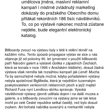
umělcova jména, masivní reklamní
kampaň i mistrně zvládnutý marketing
dokázaly do pražského Obecního domu
přilákat rekordních 186 tisíc návštěvníků.
To, co po výstavě nakonec možná zůstane
nejdéle, bude elegantní elektronický
katalog.
Billboardy zvoucí na výstavu byly v létě k vidění téměř na
každém rohu. Tento způsob propagace výstav se sice u nás
objevuje již od poloviny 90. let (prvenství v použití billboardů
patří Národní galerii a výstavě
Gotika v západních Čechách
,
která se konala v roce 1995 v Anežském klášteře), dosud žádná
výstava však neměla tak rozsáhlou kampaň jak
Lendl: Mucha
.
Ta by samozřejmě nebyla možná, kdyby pořadatelem výstavy
nebyla společnost BigMedia, která je největším tuzemským
poskytovatelem venkovních reklamních ploch a jejíž majitel
Richard Fuxa nyní Lendlovu sbírku spravuje. Vysoká
návštěvnost výstavy zjevně udělala dojem i na další muzea a
galerie, a s billboardy zvoucími na výstavy jsme se tak letos
mohli po celé České republice setkat častěji, než bylo dosud
zvykem. Ani bohatá nabídka suvenýrů a merkantilií nebyla