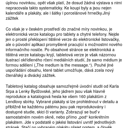
úplnou novinkou, opět však platí, že dosud žádná výstava s nimi
nepracovala takto systematicky. Ke koupi byly a jsou nejen
kalendáře a plakáty, ale i šátky i porcelánové hrnečky.Jiný
zážitek
Co však je v českém prostředí do značné míry novinkou, je
elektronická verze katalogu pro tablety a chytré telefony. Nejde
jen o prosté překlopení tištěné verze do elektronické listovačky,
ale o původní aplikaci promyšleně pracující s možnostmi nového
informačního nosiče. Po obsahové stránce se elektronická a
tištěná verze katalogu kryjí, tabletová verze je však názornou
ilustrací okřídleného rčení mediálních studií, že samo médium je
formou sdělení („The medium is the message.“). Pouhé jiné
uspořádání obsahu, které tablet umožňuje, dává zcela nový
čtenářský a divácký zážitek.
Tabletový katalog obsahuje samozřejmě úvodní studii od Karla
Srpa a Lenky Bydžovské, jeho jádrem jsou však hlavně
reprodukce a katalogová hesla ke všem 160 plakátům z
Lendlovy sbírky. Vybrané plakáty si lze prohlédnout v detailu a
přibližně ke každému pátému jsou pak reprodukovány i
dostupné studie, skici či varianty. Zobrazují se buď v
samostatném novém okně, nebo přímo „pod“ konkrétním
plakátem. Jde v podstatě o jakési listování uvnitř jednotlivých
stránek. Stačí po vybraném plakátu přejet prstem, a člověk