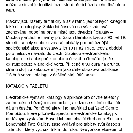
může sledovat jednotlivé fáze, které předcházely jeho finálnímu
tvaru.
Plakáty jsou řazeny tematicky a až v rámci jednotlivých kategorií
také chronologicky. Základní časová osa však zůstává
zachována, neboť na první místě jsou divadelní plakáty –
Muchovy vrcholné návrhy pro Sarah Bernhardtovou z 90. let 19.
století – a celý soubor uzavírají plakáty pro nejrůznější
společenské akce a výstavy z let 1911 až 1935, tedy z období
po umělcově návratu do Čech. Slabinou elektronického
katalogu, tedy alespoň z pohledu českého čtenáře, je, že
existuje pouze v anglické verzi. Při ceně 0.99 eura na druhou
stranu stojí za zakoupení i jen jako čistě obrazová publikace.
Tištěná verze katalogu v češtině stojí 999 korun.
KATALOG V TABLETU
Elektronické výstavní katalogy a aplikace pro chytré telefony
zatím nejsou běžným standardem, ale lze se s nimi setkat čím
dá tím častěji. Poměrně aktivní je například pařížské Centre
Pompidou, které připravilo speciální elektronické katalogy k
nedávným výstavám Roye Lichtensteina či Gerharda Richtera.
Londýnská Tate Gallery zase vydává pro tablety svůj časopis
Tate Etc., který vychází třikrát do roka. Newyorské Museum of