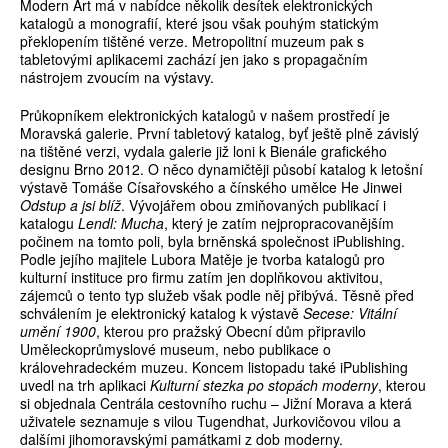
Modern Art má v nabídce několik desítek elektronických
katalogů a monografií, které jsou však pouhým statickým
překlopením tištěné verze. Metropolitní muzeum pak s
tabletovými aplikacemi zachází jen jako s propagačním
nástrojem zvoucím na výstavy.
Průkopníkem elektronických katalogů v našem prostředí je
Moravská galerie. První tabletový katalog, byť ještě plně závislý
na tištěné verzi, vydala galerie již loni k Bienále grafického
designu Brno 2012. O něco dynamičtěji působí katalog k letošní
výstavě Tomáše Císařovského a čínského umělce He Jinwei
Odstup a jsi blíž
. Vývojářem obou zmiňovaných publikací i
katalogu
Lendl: Mucha
, který je zatím nejpropracovanějším
počinem na tomto poli, byla brněnská společnost iPublishing.
Podle jejího majitele Lubora Matěje je tvorba katalogů pro
kulturní instituce pro firmu zatím jen doplňkovou aktivitou,
zájemců o tento typ služeb však podle něj přibývá. Těsně před
schválením je elektronický katalog k výstavě
Secese: Vitální
umění 1900
, kterou pro pražský Obecní dům připravilo
Uměleckoprůmyslové museum, nebo publikace o
královehradeckém muzeu. Koncem listopadu také iPublishing
uvedl na trh aplikaci
Kulturní stezka po stopách moderny
, kterou
si objednala Centrála cestovního ruchu – Jižní Morava a která
uživatele seznamuje s vilou Tugendhat, Jurkovičovou vilou a
dalšími jihomoravskými památkami z dob moderny.