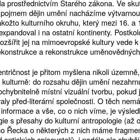
ila prostřednictvím Starého zákona. Ve sku
d pojmem dějin umění nacházíme výtvarnou
kožto kulturního okruhu, který mezi 16. a 
expandoval i na ostatní kontinenty. Postkol
rozšířit jej na mimoevropské kultury vede 
konstrukce a rekonstrukce uměnovědných
ntričnost je přitom myšlena nikoli územně,
 kulturně: do rozsahu dějin umění nezahr
chybnitelně místní vizuální tvorbu, pokud j
aly před-literární společnosti. O těch ne
informace a vše, co o nich víme, je výsle
gie s přesahy do kulturní antropologie (až 
ho Řecka o některých z nich máme fragmen
 antických spisovatelů, i nadále ale chyběj