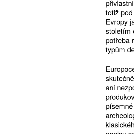
přivlastn
totiž po
Evropy ja
stoletím 
potřeba 
typům de
Europoce
skutečně
ani nezpo
produkov
písemné 
archeolo
klasické
popisy od