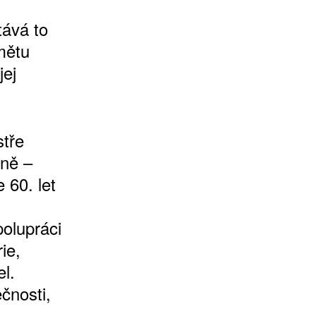
tává to
mětu
jej
stře
dně –
 60. let
polupráci
ie,
l.
čnosti,