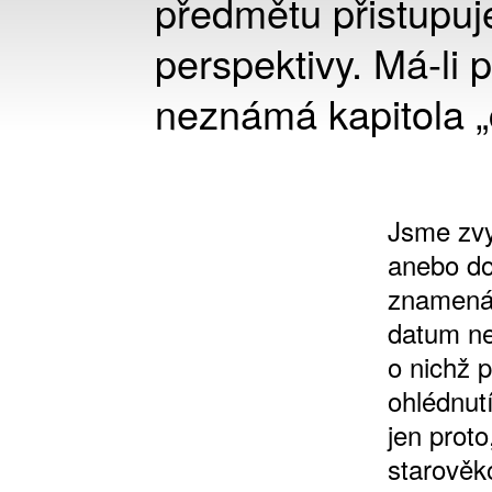
předmětu přistupuj
perspektivy. Má-li 
neznámá kapitola „
Jsme zvyk
anebo do
znamená 
datum ne
o nichž 
ohlédnut
jen proto
starověk