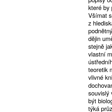
které by
Všímat si
z hledis
podnětný
dějin um
stejně j
ZÍSKEJTE
vlastní m
ústřední
ROČNÍ PŘEDPL
teoretik
vlivné k
ZA 1100 KČ
dochovan
souvislý 
být biolo
týká prů