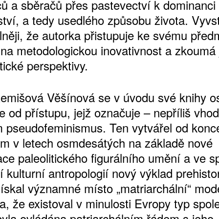
vců a sběračů přes pastevectví k dominanci
tví, a tedy usedlého způsobu života. Vyvs
elněji, že autorka přistupuje ke svému před
 na metodologickou inovativnost a zkoumá 
tické perspektivy.
emišová Věšínová se v úvodu své knihy o
e od přístupu, jejž označuje – nepříliš vho
 pseudofeminismus. Ten vytvářel od konce
em v letech osmdesátých na základě nové
ace paleolitického figurálního umění a ve s
í kulturní antropologií nový výklad prehistor
ískal významné místo „matriarchální“ mode
, že existoval v minulosti Evropy typ spole
byla ovládána patriarchálním řádem s jeho