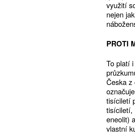
využití 
nejen ja
nábožens
10 TI
365 DNÍ
PROTI 
ČLENSKÁ K
To platí 
průzkumu
KOUPIT PŘEDPLATNÉ
Česka z 
označuje
tisícilet
tisícile
eneolit) 
vlastní k