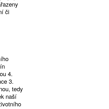
ařazeny
í či
ního
ín
ou 4.
nce 3.
nou, tedy
ek naší
životního