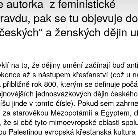
e autorka z feministické
pravdu, pak se tu objevuje d
českých“ a ženských dějin 
lí na to, že dějiny umění začínají buď ant
konce až s nástupem křesťanství (což u n
přibližně rok 800, kterým se definuje počá
jnovějších jednosvazkových dějin českého
píšu jinde v tomto čísle). Pokud sem zahr
í za starověkou Mezopotámií a Egyptem, 
, že si obě tyto mimoevropské oblasti spol
ou Palestinou evropská křesťanská kultura