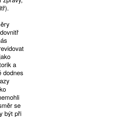
tř).
měry
dovnitř
nás
revidovat
jako
orik a
é dodnes
razy
ako
 nemohli
 směr se
 být při