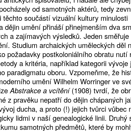
 pocházely od samotných aktérů, tedy zevni
 těchto součástí vizuální kultury minulosti
ka dějin umění přináší přinejmenším dva s
ch a zajímavých výsledků. Jeden směřuje 
ění. Studium archaických uměleckých děl 
ako požadavky postkoloniálního obratu nutí 
etody a kritéria, například kategorii vývoje 
ho paradigmatu oboru. Vzpomeňme, že hist
ATNÉ
 moderního umění Wilhelm Worringer ve sv
nize
(1908) tvrdí, že ob
Abstrakce a vcítění
é z pravěku nepatří do dějin chápaných j
vývoj ducha, a proto (!) jejich tvůrci vůbec
gicky lidmi v naší genealogické linii. Druhý
zkumu samotných předmětů, které by mohly