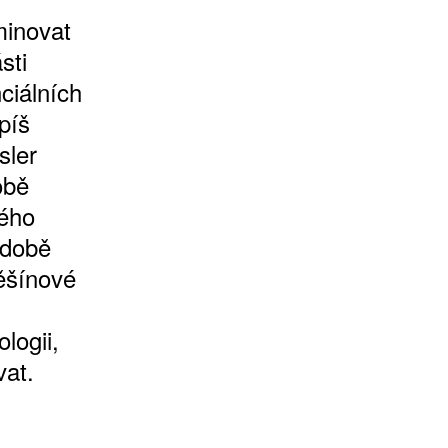
minovat
sti
ciálních
píš
sler
obě
kého
odobě
ěšínové
logii,
vat.