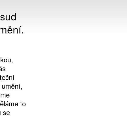
osud
umění.
ikou,
ás
teční
 umění,
neme
děláme to
u se