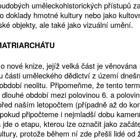
soudobých uměleckohistorických přístupů z
ko doklady hmotné kultury nebo jako kultovn
ké objekty, ale také jako vizuální umění.
ŠTĚNÝCH ČÍSEL
 ONLINE VERZE
MATRIARCHÁTU
ARTA ARTCARD
i o nové knize, jejíž velká část je věnována
 části uměleckého dědictví z území dneš
období neolitu. Připomeňme, že tento term
 dlouhé období mezi polovinou 6. a polovin
í před naším letopočtem (případně až do ko
tí, pokud připočteme i nejmladší dobu kamen
a jde o etapu, kterou lze označit jako začát
ultury, protože během ní zde přešli lidé od 