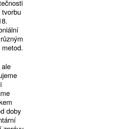
tečnosti
 tvorbu
18.
oniální
k různým
 metod.
 ale
nujeme
i
máme
dkem
od doby
tární
í zprávy,