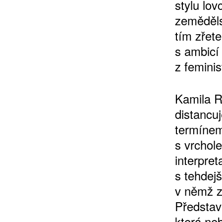
stylu lo
zeměděls
tím zřet
s ambicí
z feminis
Kamila R
distancuj
termínem
s vrchol
interpret
s tehdejš
v němž z
Představa
která ne