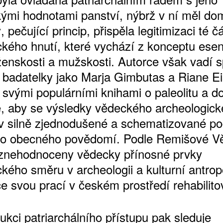
kými hodnotami panství, nýbrž v ní měl do
 pečující princip, přispěla legitimizaci té čá
ického hnutí, které vychází z konceptu esen
 ženskosti a mužskosti. Autorce však vadí s
e badatelky jako Marja Gimbutas a Riane Ei
 svými populárními knihami o paleolitu a d
, aby se výsledky vědeckého archeologic
v silně zjednodušené a schematizované p
do obecného povědomí. Podle Remišové V
 znehodnoceny vědecky přínosné prvky
ckého směru v archeologii a kulturní antropo
e svou prací v českém prostředí rehabilito
ukci patriarchálního přístupu pak sleduje