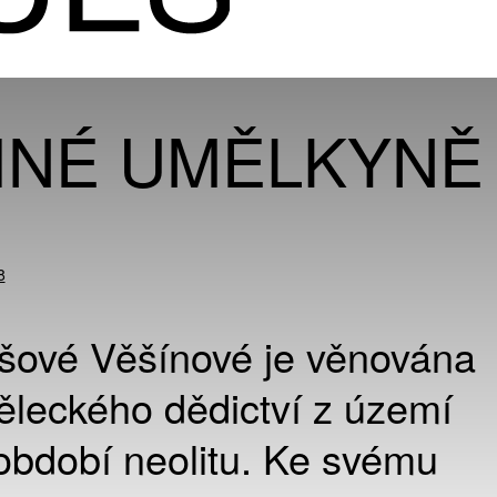
JINÉ UMĚLKYNĚ
8
šové Věšínové je věnována
leckého dědictví z území
období neolitu. Ke svému