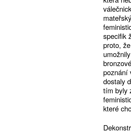
válečnic
mateřský,
feminist
specifik
proto, ž
umožnily
bronzové
poznání 
dostaly 
tím byly
feministi
které chc
Dekonstr