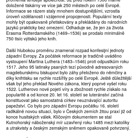
doložené tiskárny ve více jak 250 městech po celé Evropě.
Informace se rázem staly mnohem dostupnějšími, vzrostla
úroveň vzdělanosti i vzájemné propojenosti. Populární texty
mohly být opakovaně přetiskovány a překládány do národních
jazyků prakticky bez omezení. Odhaduje se, že jen za života
Erasma Rotterdamského (1469–1536) se prodalo minimálně
750 tisíc výtisků jeho knih.
Další hlubokou proměnu znamenal rozpad konfesijní jednoty
západní Evropy. Za počátek reformace je tradičně uváděno
vystoupení Martina Luthera (1483–1546) proti odpustkům roku
1517. Jeho 95 latinsky psaných tezí původně adresovaných
magdeburskému biskupovi bylo záhy přeloženo do němčiny a
díky knihtisku se rychle rozšířily po celé Evropě. Ještě důležitější
však byl jeho překlad Nového zákona, který poprvé vyšel roku
1522. Lutherovo nové pojetí víry a zbožnosti rychle získalo na
popularitě a od konce 20. let 16. století se luteránství začíná
konstituovat jako samostatná církev neuznávající autoritu
papežství. Co bylo pro západní Evropu počátku 16. století
radikálně novou situací, bylo v Českých zemích žitou praxí již od
konce husitských válek. Klíčovým dokumentem se stal
Kutnohorský náboženský mír uzavřený roku 1485 mezi katolíky
a utrakvisty a českým zemským sněmem opakovaně potvrzený.