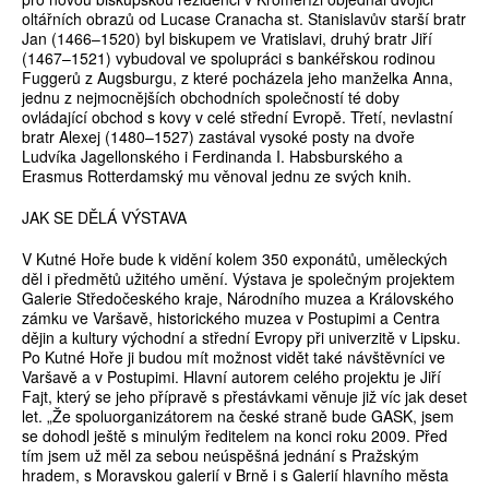
oltářních obrazů od Lucase Cranacha st. Stanislavův starší bratr
Jan (1466–1520) byl biskupem ve Vratislavi, druhý bratr Jiří
(1467–1521) vybudoval ve spolupráci s bankéřskou rodinou
Fuggerů z Augsburgu, z které pocházela jeho manželka Anna,
jednu z nejmocnějších obchodních společností té doby
ovládající obchod s kovy v celé střední Evropě. Třetí, nevlastní
bratr Alexej (1480–1527) zastával vysoké posty na dvoře
Ludvíka Jagellonského i Ferdinanda I. Habsburského a
Erasmus Rotterdamský mu věnoval jednu ze svých knih.
JAK SE DĚLÁ VÝSTAVA
V Kutné Hoře bude k vidění kolem 350 exponátů, uměleckých
děl i předmětů užitého umění. Výstava je společným projektem
Galerie Středočeského kraje, Národního muzea a Královského
zámku ve Varšavě, historického muzea v Postupimi a Centra
dějin a kultury východní a střední Evropy při univerzitě v Lipsku.
Po Kutné Hoře ji budou mít možnost vidět také návštěvníci ve
Varšavě a v Postupimi. Hlavní autorem celého projektu je Jiří
Fajt, který se jeho přípravě s přestávkami věnuje již víc jak deset
let. „Že spoluorganizátorem na české straně bude GASK, jsem
se dohodl ještě s minulým ředitelem na konci roku 2009. Před
tím jsem už měl za sebou neúspěšná jednání s Pražským
hradem, s Moravskou galerií v Brně i s Galerií hlavního města