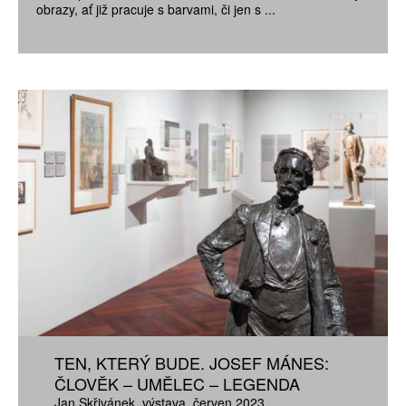
obrazy, ať již pracuje s barvami, či jen s ...
TEN, KTERÝ BUDE. JOSEF MÁNES:
ČLOVĚK – UMĚLEC – LEGENDA
Jan Skřivánek
výstava
červen 2023