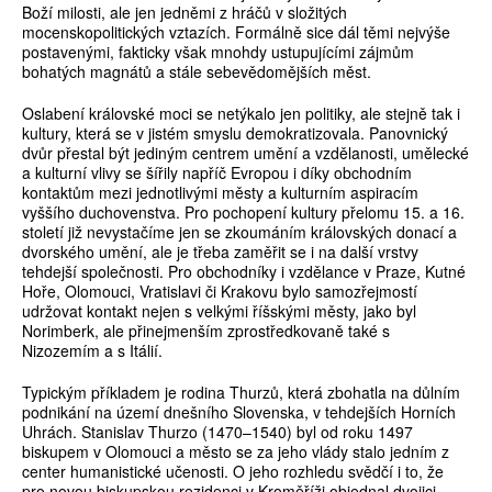
Boží milosti, ale jen jedněmi z hráčů v složitých
mocenskopolitických vztazích. Formálně sice dál těmi nejvýše
postavenými, fakticky však mnohdy ustupujícími zájmům
bohatých magnátů a stále sebevědomějších měst.
Oslabení královské moci se netýkalo jen politiky, ale stejně tak i
kultury, která se v jistém smyslu demokratizovala. Panovnický
dvůr přestal být jediným centrem umění a vzdělanosti, umělecké
a kulturní vlivy se šířily napříč Evropou i díky obchodním
kontaktům mezi jednotlivými městy a kulturním aspiracím
vyššího duchovenstva. Pro pochopení kultury přelomu 15. a 16.
století již nevystačíme jen se zkoumáním královských donací a
dvorského umění, ale je třeba zaměřit se i na další vrstvy
tehdejší společnosti. Pro obchodníky i vzdělance v Praze, Kutné
Hoře, Olomouci, Vratislavi či Krakovu bylo samozřejmostí
udržovat kontakt nejen s velkými říšskými městy, jako byl
Norimberk, ale přinejmenším zprostředkovaně také s
Nizozemím a s Itálií.
Typickým příkladem je rodina Thurzů, která zbohatla na důlním
podnikání na území dnešního Slovenska, v tehdejších Horních
Uhrách. Stanislav Thurzo (1470–1540) byl od roku 1497
biskupem v Olomouci a město se za jeho vlády stalo jedním z
center humanistické učenosti. O jeho rozhledu svědčí i to, že
pro novou biskupskou rezidenci v Kroměříži objednal dvojici