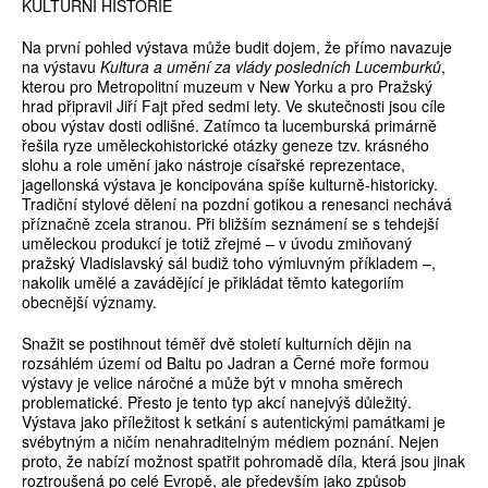
KULTURNÍ HISTORIE
Na první pohled výstava může budit dojem, že přímo navazuje
na výstavu
Kultura a umění za vlády posledních Lucemburků
,
kterou pro Metropolitní muzeum v New Yorku a pro Pražský
hrad připravil Jiří Fajt před sedmi lety. Ve skutečnosti jsou cíle
obou výstav dosti odlišné. Zatímco ta lucemburská primárně
řešila ryze uměleckohistorické otázky geneze tzv. krásného
slohu a role umění jako nástroje císařské reprezentace,
jagellonská výstava je koncipována spíše kulturně-historicky.
Tradiční stylové dělení na pozdní gotikou a renesanci nechává
příznačně zcela stranou. Při bližším seznámení se s tehdejší
uměleckou produkcí je totiž zřejmé – v úvodu zmiňovaný
pražský Vladislavský sál budiž toho výmluvným příkladem –,
nakolik umělé a zavádějící je přikládat těmto kategoriím
obecnější významy.
Snažit se postihnout téměř dvě století kulturních dějin na
rozsáhlém území od Baltu po Jadran a Černé moře formou
výstavy je velice náročné a může být v mnoha směrech
problematické. Přesto je tento typ akcí nanejvýš důležitý.
Výstava jako příležitost k setkání s autentickými památkami je
svébytným a ničím nenahraditelným médiem poznání. Nejen
proto, že nabízí možnost spatřit pohromadě díla, která jsou jinak
roztroušená po celé Evropě, ale především jako způsob