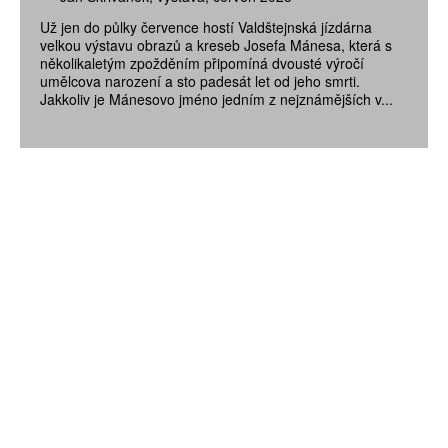
Už jen do půlky července hostí Valdštejnská jízdárna
velkou výstavu obrazů a kreseb Josefa Mánesa, která s
několikaletým zpožděním připomíná dvousté výročí
umělcova narození a sto padesát let od jeho smrti.
Jakkoliv je Mánesovo jméno jedním z nejznámějších v...
ZÍSKEJTE
ROČNÍ PŘEDPLATNÉ
ZA 1100 KČ