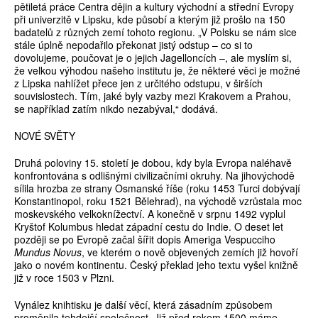
pětiletá práce Centra dějin a kultury východní a střední Evropy
při univerzitě v Lipsku, kde působí a kterým již prošlo na 150
badatelů z různých zemí tohoto regionu. „V Polsku se nám sice
stále úplně nepodařilo překonat jistý odstup – co si to
dovolujeme, poučovat je o jejich Jagelloncích –, ale myslím si,
že velkou výhodou našeho institutu je, že některé věci je možné
z Lipska nahlížet přece jen z určitého odstupu, v širších
souvislostech. Tím, jaké byly vazby mezi Krakovem a Prahou,
se například zatím nikdo nezabýval,“ dodává.
NOVÉ SVĚTY
Druhá poloviny 15. století je dobou, kdy byla Evropa naléhavě
konfrontována s odlišnými civilizačními okruhy. Na jihovýchodě
sílila hrozba ze strany Osmanské říše (roku 1453 Turci dobývají
Konstantinopol, roku 1521 Bělehrad), na východě vzrůstala moc
moskevského velkoknížectví. A konečně v srpnu 1492 vyplul
Kryštof Kolumbus hledat západní cestu do Indie. O deset let
později se po Evropě začal šířit dopis Ameriga Vespucciho
Mundus Novus
, ve kterém o nově objevených zemích již hovoří
jako o novém kontinentu. Český překlad jeho textu vyšel knižně
již v roce 1503 v Plzni.
Vynález knihtisku je další věcí, která zásadním způsobem
proměnila tehdejší společnost. Již před rokem 1500 máme