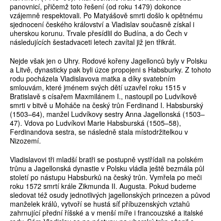
panovnicí, přičemž toto řešení (od roku 1479) dokonce
vzájemně respektovali. Po Matyášově smrti došlo k opětnému
sjednocení českého království a Vladislav současně získal i
uherskou korunu. Trvale přesídlil do Budína, a do Čech v
následujících šestadvaceti letech zavítal již jen třikrát.
Nejde však jen o Uhry. Rodové kořeny Jagellonců byly v Polsku
a Litvě, dynasticky pak byli úzce propojeni s Habsburky. Z tohoto
rodu pocházela Vladislavova matka a díky svatebním
smlouvám, které jménem svých dětí uzavřel roku 1515 v
Bratislavě s císařem Maxmilánem I., nastoupil po Ludvíkově
smrti v bitvě u Moháče na český trůn Ferdinand I. Habsburský
(1503–64), manžel Ludvíkovy sestry Anna Jagellonská (1503–
47). Vdova po Ludvíkovi Marie Habsburská (1505–58),
Ferdinandova sestra, se následně stala místodržitelkou v
Nizozemí.
Vladislavovi tři mladší bratři se postupně vystřídali na polském
trůnu a Jagellonská dynastie v Polsku vládla ještě bezmála půl
století po nástupu Habsburků na český trůn. Vymřela po meči
roku 1572 smrtí krále Zikmunda II. Augusta. Pokud budeme
sledovat též osudy jednotlivých jagellonských princezen a původ
manželek králů, vytvoří se hustá síť příbuzenských vztahů
zahrnující přední říšské a v menší míře i francouzské a italské