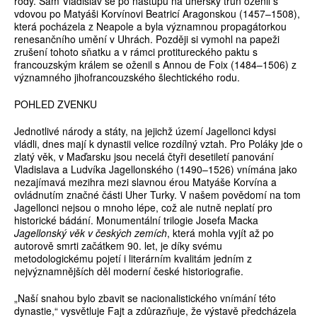
rody. Sám Vladislav se po nástupu na uherský trůn oženil s
vdovou po Matyáši Korvínovi Beatricí Aragonskou (1457–1508),
která pocházela z Neapole a byla významnou propagátorkou
renesančního umění v Uhrách. Později si vymohl na papeži
zrušení tohoto sňatku a v rámci protitureckého paktu s
francouzským králem se oženil s Annou de Foix (1484–1506) z
významného jihofrancouzského šlechtického rodu.
POHLED ZVENKU
Jednotlivé národy a státy, na jejichž území Jagellonci kdysi
vládli, dnes mají k dynastii velice rozdílný vztah. Pro Poláky jde o
zlatý věk, v Maďarsku jsou necelá čtyři desetiletí panování
Vladislava a Ludvíka Jagellonského (1490–1526) vnímána jako
nezajímavá mezihra mezi slavnou érou Matyáše Korvína a
ovládnutím značné části Uher Turky. V našem povědomí na tom
Jagellonci nejsou o mnoho lépe, což ale nutně neplatí pro
historické bádání. Monumentální trilogie Josefa Macka
Jagellonský věk v českých zemích
, která mohla vyjít až po
autorově smrti začátkem 90. let, je díky svému
metodologickému pojetí i literárním kvalitám jedním z
nejvýznamnějších děl moderní české historiografie.
„Naší snahou bylo zbavit se nacionalistického vnímání této
dynastie,“ vysvětluje Fajt a zdůrazňuje, že výstavě předcházela