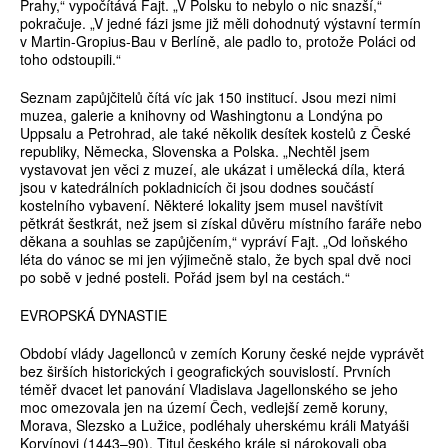
Prahy,“ vypočítává Fajt. „V Polsku to nebylo o nic snazší,“
pokračuje. „V jedné fázi jsme již měli dohodnutý výstavní termín
v Martin-Gropius-Bau v Berlíně, ale padlo to, protože Poláci od
toho odstoupili.“
Seznam zapůjčitelů čítá víc jak 150 institucí. Jsou mezi nimi
muzea, galerie a knihovny od Washingtonu a Londýna po
Uppsalu a Petrohrad, ale také několik desítek kostelů z České
republiky, Německa, Slovenska a Polska. „Nechtěl jsem
vystavovat jen věci z muzeí, ale ukázat i umělecká díla, která
jsou v katedrálních pokladnicích či jsou dodnes součástí
kostelního vybavení. Některé lokality jsem musel navštívit
pětkrát šestkrát, než jsem si získal důvěru místního faráře nebo
děkana a souhlas se zapůjčením,“ vypráví Fajt. „Od loňského
léta do vánoc se mi jen výjimečně stalo, že bych spal dvě noci
po sobě v jedné posteli. Pořád jsem byl na cestách.“
EVROPSKÁ DYNASTIE
Období vlády Jagellonců v zemích Koruny české nejde vyprávět
bez širších historických i geografických souvislostí. Prvních
téměř dvacet let panování Vladislava Jagellonského se jeho
moc omezovala jen na území Čech, vedlejší země koruny,
Morava, Slezsko a Lužice, podléhaly uherskému králi Matyáši
Korvínovi (1443–90). Titul českého krále si nárokovali oba