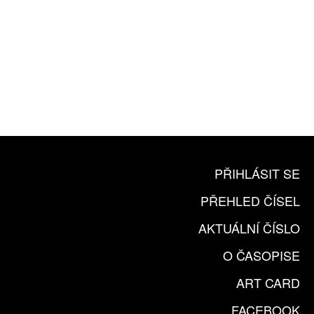
10 TIŠTĚNÝCH ČÍSEL
365 DNÍ ONLINE VERZE
ČLENSKÁ KARTA ARTCARD
KOUPIT PŘEDPLATNÉ
PŘIHLÁSIT SE
PŘEHLED ČÍSEL
AKTUÁLNÍ ČÍSLO
O ČASOPISE
ART CARD
FACEBOOK