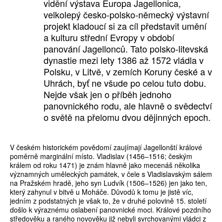
vidění výstava Europa Jagellonica,
velkolepý česko-polsko-německý výstavní
projekt kladoucí si za cíl představit umění
a kulturu střední Evropy v období
panování Jagellonců. Tato polsko-litevská
dynastie mezi lety 1386 až 1572 vládla v
Polsku, v Litvě, v zemích Koruny české a v
Uhrách, byť ne všude po celou tuto dobu.
Nejde však jen o příběh jednoho
panovnického rodu, ale hlavně o svědectví
o světě na přelomu dvou dějinných epoch.
V českém historickém povědomí zaujímají Jagellonští králové
poměrně marginální místo. Vladislav (1456–1516; českým
králem od roku 1471) je znám hlavně jako mecenáš několika
významných uměleckých památek, v čele s Vladislavským sálem
na Pražském hradě, jeho syn Ludvík (1506–1526) jen jako ten,
který zahynul v bitvě u Moháče. Důvodů k tomu je jistě víc,
jedním z podstatných je však to, že v druhé polovině 15. století
došlo k výraznému oslabení panovnické moci. Králové pozdního
středověku a raného novověku již nebyli svrchovanými vládci z