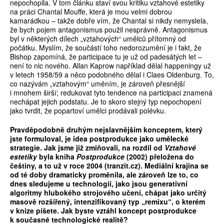
nepochopila. V tom článku staví svou kritiku vztahové estetiky
na práci Chantal Mouffe, která je mou velmi dobrou
kamarádkou – takže dobře vím, že Chantal si nikdy nemyslela,
že bych pojem antagonismus po­­užil nesprávně. Antagonismus
byl v některých dílech „vztahových“ umělců přítomný od
počátku. Myslím, že součástí toho nedorozumění je i fakt, že
Bishop zapomíná, že participace tu je už od padesátých let –
není to nic nového. Allan Kaprow například dělal happeningy už
v letech 1958/59 a něco podobného dělal i Claes Oldenburg. To,
co nazývám „vztahovým“ uměním, je zároveň přesnější
i mnohem širší; redukovat tyto tendence na participaci znamená
nechápat jejich podstatu. Je to skoro stejný typ nepochopení
jako tvrdit, že popartoví umělci prodávali polévku.
Pravd
ě
podobn
ě
druhým nejslavn
ě
jším konceptem, který
jste formuloval, je idea postprodukce jako um
ě
lecké
strategie. Jak jsme již zmi
ň
ovali, na rozdíl od
Vztahové
estetiky
byla kniha
Postprodukce
(2002) p
ř
eložena do
č
eštiny, a to už v roce 2004 (tranzit.cz). Mediální krajina se
od té doby dramaticky prom
ě
nila, ale zárove
ň
lze to, co
dnes sledujeme u technologií, jako jsou generativní
algoritmy hlubokého strojového u
č
ení, chápat jako ur
č
itý
masov
ě
rozší
ř
ený, intenzifikovaný typ „remixu“, o kterém
v knize píšete. Jak byste vztáhl koncept postprodukce
k sou
č
asné technologické realit
ě
?