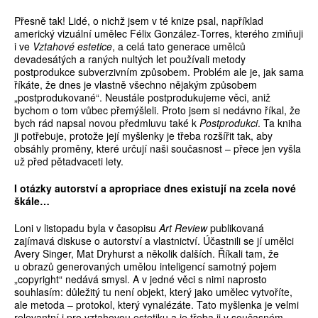
Přesně tak! Lidé, o nichž jsem v té knize psal, například
americký vizuální umělec Félix González­‑Torres, kterého zmiňuji
i ve
Vztahové estetice
, a celá tato generace umělců
devadesátých a raných nultých let používali metody
postprodukce subverzivním způsobem. Problém ale je, jak sama
říkáte, že dnes je vlastně všechno nějakým způsobem
„postprodukované“. Neustále postprodukujeme věci, aniž
bychom o tom vůbec přemýšleli. Proto jsem si nedávno říkal, že
bych rád napsal novou předmluvu také k
Postprodukci
. Ta kniha
ji potřebuje, protože její myšlenky je třeba rozšířit tak, aby
obsáhly proměny, které určují naši současnost – přece jen vyšla
už před pětadvaceti lety.
I otázky autorství a apropriace dnes existují na zcela nové
škále…
Loni v listopadu byla v časopisu
Art Review
publikovaná
zajímavá diskuse o autorství a vlastnictví. Účastnili se jí umělci
Avery Singer, Mat Dryhurst a několik dalších. Říkali tam, že
u obrazů generovaných umělou inteligencí samotný pojem
„copyright“ nedává smysl. A v jedné věci s nimi naprosto
souhlasím: důležitý tu není objekt, který jako umělec vytvoříte,
ale metoda – protokol, který vynalézáte. Tato myšlenka je velmi
relevantní i pro vztahovou estetiku a je třeba ji v současném