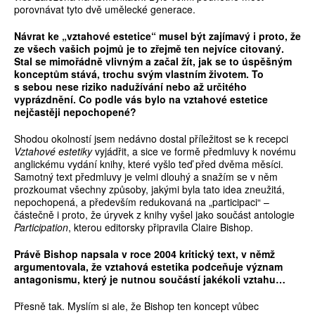
porovnávat tyto dvě umělecké generace.
Návrat ke „vztahové estetice“ musel být zajímavý i proto, že
ze všech vašich pojm
ů
je to z
ř
ejm
ě
ten nejvíce citovaný.
Stal se mimo
ř
ádn
ě
vlivným a za
č
al žít, jak se to úsp
ěš
ným
koncept
ů
m stává, trochu svým vlastním životem. To
s sebou nese riziko nadužívání nebo až ur
č
itého
vyprázdn
ě
ní. Co podle vás bylo na vztahové estetice
nej
č
ast
ě
ji nepochopené?
Shodou okolností jsem nedávno dostal příležitost se k recepci
Vztahové estetiky
vyjádřit, a sice ve formě předmluvy k novému
anglickému vydání knihy, které vyšlo teď před dvěma měsíci.
Samotný text předmluvy je velmi dlouhý a snažím se v něm
prozkoumat všechny způsoby, jakými byla tato idea zneužitá,
nepochopená, a především redukovaná na „participaci“ –
částečně i proto, že úryvek z knihy vyšel jako součást antologie
Participation
, kterou editorsky připravila Claire Bishop.
Práv
ě
Bishop napsala v roce 2004 kritický text, v n
ě
mž
argumentovala, že vztahová estetika podce
ň
uje význam
antagonismu, který je nutnou sou
č
ástí jakékoli vztahu…
Přesně tak. Myslím si ale, že Bishop ten koncept vůbec