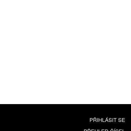
ZÍSKEJTE
ROČNÍ PŘEDPLATNÉ
ZA 1100 KČ
10 TIŠTĚNÝCH ČÍSEL
365 DNÍ ONLINE VERZE
ČLENSKÁ KARTA ARTCARD
KOUPIT PŘEDPLATNÉ
PŘIHLÁSIT SE