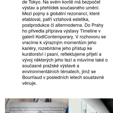
de Tokyo. Na svém kontě má bezpočet
výstav a přehlídek současného umění.
Mezi pojmy s globální rezonancí, které
etabloval, patří vztahová estetika,
postprodukce či altermoderna. Do Prahy
ho přivedla příprava výstavy Timeline v
galerii KodlContemporary. V rozhovoru se
vracíme k výrazným momentům jeho
kariéry, rozebíráme jeho přístup ke
kurátorství i psaní, reflektujeme přijetí a
vývoj některých jeho tezí a mluvíme také o
současné pražské výstavě a
environmentálních tématech, jimž se
Bourriaud v posledních letech soustavně
věnuje.