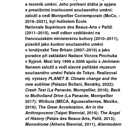
a teoretik um
ě
ní. Jeho profesní dráha je spjata
s prestižními institucemi sou
č
asného um
ě
ní:
založil a vedl Montpellier Contemporain (MoCo, ­
2016–­2021), byl
ř
editelem École
Nationale Supérieure des Beaux­‑Arts v Pa
ř
íži
(2011–2015), vedl odbor vzd
ě
lávání na
francouzském ministerstvu kultury (2010–2011),
p
ů
sobil jako kurátor sou
č
asného um
ě
ní
v londýnské Tate Britain (2007–2010) a jako
poradce p
ř
i zakládání Nadace Victora Pinchuka
v Kyjev
ě
. Mezi lety 1999 a 2006 spolu s Jérômem
Sansem založil a vedl slavné pa
ř
ížské muzeum
sou
č
asného um
ě
ní Palais de Tokyo. Realizoval
mj. výstavy
PLANET B. Climate change and the
new sublime
(Palazzo Bollani, Benátky, 2022);
Crash Test
(La Panacée, Montpellier, 2018);
Back
to Mulholland Drive
(La Panacée, Montpellier
2017);
Wirikuta
(MECA, Aguascalientes, Mexiko,
2016);
The Great Acceleration. Art in the
Anthropocene
(Taipei Biennial, 2014);
The Angel
of History
(Palais des Beaux­‑Arts, Pa
ř
íž, 2013);
Monodrome
(Athens Biennial, 2011),
Altermodern