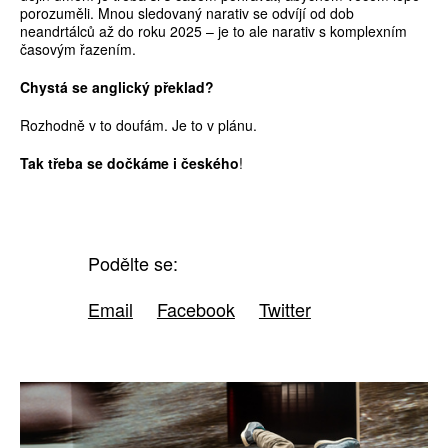
porozuměli. Mnou sledovaný narativ se odvíjí od dob
neandrtálců až do roku 2025 – je to ale narativ s komplexním
časovým řazením.
Chystá se anglický p
ř
eklad?
Rozhodně v to doufám. Je to v plánu.
Tak t
ř
eba se do
č
káme i
č
eského
!
Podělte se:
Email
Facebook
Twitter