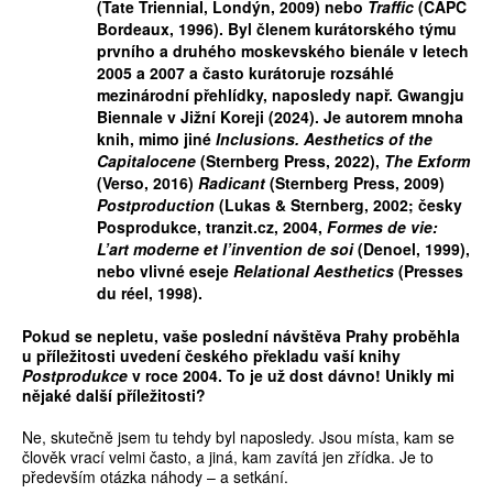
(Tate Triennial, Londýn, 2009) nebo
Traffic
(CAPC
Bordeaux, 1996). Byl
č
lenem kurátorského týmu
prvního a druhého moskevského bienále v letech
2005 a 2007 a
č
asto kurátoruje rozsáhlé
mezinárodní p
ř
ehlídky, naposledy nap
ř
. Gwangju
Biennale v Jižní Koreji (2024). Je autorem mnoha
knih, mimo jiné
Inclusions. Aesthetics of the
Capitalocene
(Sternberg Press, 2022),
The Exform
(Verso, 2016)
Radicant
(Sternberg Press, 2009)
Postproduction
(Lukas
&
Sternberg, 2002;
č
esky
Posprodukce, tranzit.cz, 2004,
Formes de vie:
L’art moderne et l’invention de soi
(Denoel, 1999),
nebo vlivné eseje
Relational Aesthetics
(Presses
du réel, 1998).
Pokud se nepletu, vaše poslední návšt
ě
va Prahy prob
ě
hla
u p
ř
íležitosti uvedení
č
eského p
ř
ekladu vaší knihy
Postprodukce
v roce 2004. To je už dost dávno! Unikly mi
n
ě
jaké další p
ř
íležitosti?
Ne, skutečně jsem tu tehdy byl naposledy. Jsou místa, kam se
člověk vrací velmi často, a jiná, kam zavítá jen zřídka. Je to
především otázka náhody – a setkání.