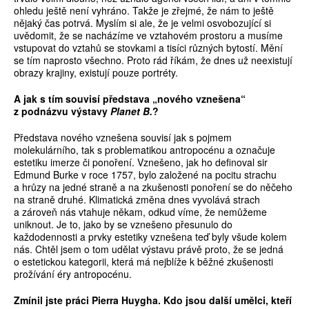
ohledu ještě není vyhráno. Takže je zřejmé, že nám to ještě
nějaký čas potrvá. Myslím si ale, že je velmi osvobozující si
uvědomit, že se nacházíme ve vztahovém prostoru a musíme
vstupovat do vztahů se stovkami a tisíci různých bytostí. Mění
se tím naprosto všechno. Proto rád říkám, že dnes už neexistují
obrazy krajiny, existují pouze portréty.
A jak s tím souvisí p
ř
edstava „nového vznešena“
z podnázvu výstavy
Planet B.
?
Představa nového vznešena souvisí jak s pojmem
molekulárního, tak s problematikou antropocénu a označuje
estetiku imerze či ponoření. Vznešeno, jak ho definoval sir
Edmund Burke v roce 1757, bylo založené na pocitu strachu
a hrůzy na jedné straně a na zkušenosti ponoření se do něčeho
na straně druhé. Klimatická změna dnes vyvolává strach
a zároveň nás vtahuje někam, odkud víme, že nemůžeme
uniknout. Je to, jako by se vznešeno přesunulo do
každodennosti a prvky estetiky vznešena teď byly všude kolem
nás. Chtěl jsem o tom udělat výstavu právě proto, že se jedná
o estetickou kategorii, která má nejblíže k běžné zkušenosti
prožívání éry antropocénu.
Zmínil jste práci Pierra Huygha. Kdo jsou další um
ě
lci, kte
ř
í