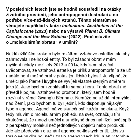
V posledních letech jste se hodn
ě
soust
ř
edil na otázky
životního prost
ř
edí, jeho antropogenní destrukci a na
pot
ř
ebu více­‑než­‑lidských vztah
ů
. T
ě
mto témat
ů
m se
v
ě
nujete nap
ř
íklad v knize
Inclusions: Aesthetics of the
Capitalocene
(2023) nebo na výstav
ě
Planet B. Climate
Change and the New Sublime
(2022). Pro
č
mluvíte
o „molekulárním obratu“ v um
ě
ní?
Nejdůležitějším krokem bylo rozšíření vztahové estetiky tak, aby
zahrnovala i ne­‑lidské entity. To byl zásadní obrat v mém
myšlení někdy mezi lety 2013 a 2014, kdy jsem si začal
uvědomovat, že vztahová estetika je příliš antropomorfní a že už
nadále není možné brát v potaz jen lidské bytosti. Je vtipné, že
umělci jako Pierre Huyghe se vyvíjeli vlastně stejným směrem
jako já. Jako bychom zdolávali tu samou horu. Tento obrat mě
přivedl k pojmu „vztahového prostoru“, který jsem hodně
rozvinul v rámci Gwangju Biennale. Nemůžeme už dál přemýšlet
nad Zemí, jako bychom tu byli jediní, kdo disponuje nějakým
typem agence. Agenci má ve skutečnosti každá molekula. Když
tedy mluvím o molekulárním pohledu na svět, označuju tím
skutečnost, že mnozí umělci a umělkyně dnes nahlížejí svět spíš
z perspektivy molekul než jednotlivých objektů nebo produktů.
Jde ale především o uznání agence ne­‑lidských entit. Lidstvu
trvalo velmi dlouho, než uznalo agenci všech lidí, a ani v tomhle