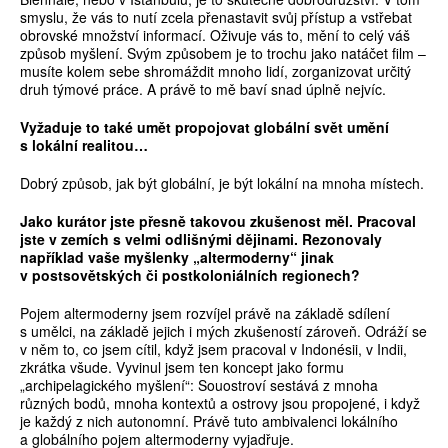
smyslu, že vás to nutí zcela přenastavit svůj přístup a vstřebat
obrovské množství informací. Oživuje vás to, mění to celý váš
způsob myšlení. Svým způsobem je to trochu jako natáčet film –
musíte kolem sebe shromáždit mnoho lidí, zorganizovat určitý
druh týmové práce. A právě to mě baví snad úplně nejvíc.
Vyžaduje to také um
ě
t propojovat globální sv
ě
t um
ě
ní
s lokální realitou…
Dobrý způsob, jak být globální, je být lokální na mnoha místech.
Jako kurátor jste p
ř
esn
ě
takovou zkušenost m
ě
l. Pracoval
jste v zemích s velmi odlišnými d
ě
jinami. Rezonovaly
nap
ř
íklad vaše myšlenky „altermoderny“ jinak
v postsov
ě
tských
č
i postkoloniálních regionech?
Pojem altermoderny jsem rozvíjel právě na základě sdílení
s umělci, na základě jejich i mých zkušeností zároveň. Odráží se
v něm to, co jsem cítil, když jsem pracoval v Indonésii, v Indii,
zkrátka všude. Vyvinul jsem ten koncept jako formu
„archipelagického myšlení“: Sou­ostroví sestává z mnoha
různých bodů, mnoha kontextů a ostrovy jsou propojené, i když
je každý z nich autonomní. Právě tuto ambivalenci lokálního
a globálního pojem altermoderny vyjadřuje.