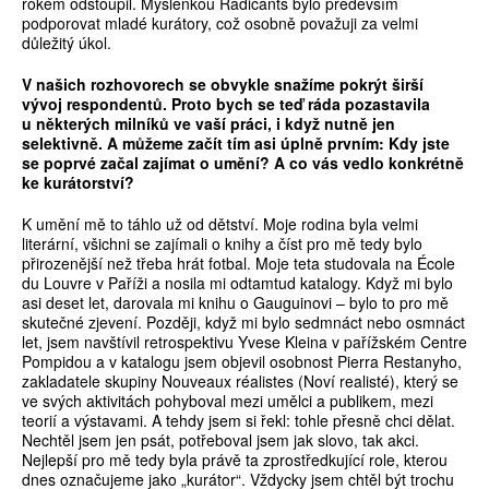
rokem odstoupil. Myšlenkou Radicants bylo především
podporovat mladé kurátory, což osobně považuji za velmi
důležitý úkol.
V našich rozhovorech se obvykle snažíme pokrýt širší
vývoj respondent
ů
. Proto bych se te
ď
ráda pozastavila
u n
ě
kterých milník
ů
ve vaší práci, i když nutn
ě
jen
selektivn
ě
. A m
ůž
eme za
č
ít tím asi úpln
ě
prvním: Kdy jste
se poprvé za
č
al zajímat o um
ě
ní? A co vás vedlo konkrétn
ě
ke kurátorství?
K umění mě to táhlo už od dětství. Moje rodina byla velmi
literární, všichni se zajímali o knihy a číst pro mě tedy bylo
přirozenější než třeba hrát fotbal. Moje teta studovala na École
du Louvre v Paříži a nosila mi odtamtud katalogy. Když mi bylo
asi deset let, darovala mi knihu o Gauguinovi – bylo to pro mě
skutečné zjevení. Později, když mi bylo sedmnáct nebo osmnáct
let, jsem navštívil retrospektivu Yvese Kleina v pařížském Centre
Pompidou a v katalogu jsem objevil osobnost Pierra Restanyho,
zakladatele skupiny Nouveaux réalistes (Noví realisté), který se
ve svých aktivitách pohyboval mezi umělci a publikem, mezi
teorií a výstavami. A tehdy jsem si řekl: tohle přesně chci dělat.
Nechtěl jsem jen psát, potřeboval jsem jak slovo, tak akci.
Nejlepší pro mě tedy byla právě ta zprostředkující role, kterou
dnes označujeme jako „kurátor“. Vždycky jsem chtěl být trochu