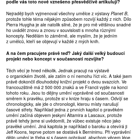
podle vás toto nové vznešeno p
ř
esv
ě
d
č
iv
ě
artikulují?
Nejraději bych vyjmenoval všechny umělce z výstavy
Planet B
,
protože tohle téma nějakým způsobem rozvíjí každý z nich. Dílo
Pierra Huygha je ale natolik silné, že je pro mě většinou snadné
ho uvádět znovu a znovu v souvislosti s mnoha různými
koncepty. Nedělám to záměrně, ale myslím, že je jedním
z umělců, kteří se objevují v každé z mých knih.
A na
č
em pracujete práv
ě
te
ď
? Jaký další velký budoucí
projekt nebo koncept v sou
č
asnosti rozvíjíte?
Těch věcí je hned několik. Jednak pracuji na výstavě
o organickém životě, ale zatím o ní nemohu říct víc. A také jsem
právě dokončil dlouhodobý knižní projekt o dvou svazcích. Ve
francouzštině má 2 500 000 znaků a ve Francii vyjde na konci
tohoto roku. Jsou to dějiny umění vyprávěné od současnosti
směrem k pravěku, protože si v knize hraju s časem. Odvíjí se
chronologicky, ale jde o chronologii, kterou místy narušují
časové střety. Například jedna z prvních kapitol o pravěkém
umění začíná objevem jeskyní Altamira a Lascaux, protože
právě tehdy jsme si uvědomili, že vůbec existuje něco jako
pravěké umění. Jiná kapitola je například o baroku a otevírá ji
Jeff Koons, teprve potom se dostává k Berninimu. Při vyprávění
dějin umění je třeba si s časem pohrávat, abychom věcem lépe