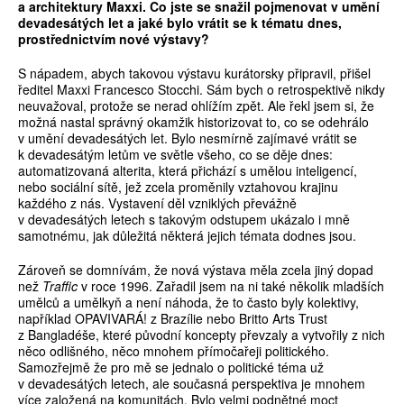
a architektury Maxxi. Co jste se snažil pojmenovat v um
ě
ní
devadesátých let a jaké bylo vrátit se k tématu dnes,
prost
ř
ednictvím nové výstavy?
S nápadem, abych takovou výstavu kurátorsky připravil, přišel
ředitel Maxxi Francesco Stocchi. Sám bych o retrospektivě nikdy
neuvažoval, protože se nerad ohlížím zpět. Ale řekl jsem si, že
možná nastal správný okamžik historizovat to, co se odehrálo
v umění devadesátých let. Bylo nesmírně zajímavé vrátit se
k devadesátým letům ve světle všeho, co se děje dnes:
automatizovaná alterita, která přichází s umělou inteligencí,
nebo sociální sítě, jež zcela proměnily vztahovou krajinu
každého z nás. Vystavení děl vzniklých převážně
v devadesátých letech s takovým odstupem ukázalo i mně
samotnému, jak důležitá některá jejich témata dodnes jsou.
Zároveň se domnívám, že nová výstava měla zcela jiný dopad
než
Traffic
v roce 1996. Zařadil jsem na ni také několik mladších
umělců a umělkyň a není náhoda, že to často byly kolektivy,
například OPAVIVARÁ! z Brazílie nebo Britto Arts Trust
z Bangladéše, které původní koncepty převzaly a vytvořily z nich
něco odlišného, něco mnohem přímočařeji politického.
Samozřejmě že pro mě se jednalo o politické téma už
v devadesátých letech, ale současná perspektiva je mnohem
více založená na komunitách. Bylo velmi podnětné moct