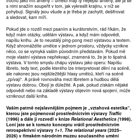
trochu jako mít antény – umělci mají ty nejlepší antény, ale já se
s nimi snažím soupeřit v tom, jak vykreslit krajinu, v níž se
pohybují. Signály jsou všude a je třeba je zachytit, dešifrovat
a sledovat, kam míří.
Pokud jde o rozdíl mezi psaním a kurátorstvím, rád říkám, že
když mám otázky, udělám výstavu, a když mám odpovědi,
napíšu knihu. Je to neustálý ping­‑pong mezi výstavou a textem.
Když shromáždíte umělce v jednom prostoru, vždycky vznikne
něco, co se vymyká vašim původním představám. Pokud mě
moje vlastní výstava nepřekvapí, znamená to, že je to špatná
výstava. V tomto smyslu chápu výstavu jako operu: Napíšu
libreto, tedy text, podle kterého lze interpretovat dění na scéně,
ale nakonec jsou nejdůležitější hlasy umělců, kteří na scéně
„zpívají“. A právě rovnováha mezi libretem a hudbou dělá
výstavu dobrou. Obojí je důležité. A pak, pokud získám nějaké
odpovědi nebo na základě výstavy objevím nová spojení, může
vzniknout další kniha.
Vaším patrn
ě
nejslavn
ě
jším pojmem je „vztahová estetika“,
kterou jste pojmenoval prost
ř
ednictvím výstavy
Traffic
(1996) a dále ji rozvedl v knize
Relational Aesthetics (
1998).
Loni jste se k tomuto konceptu vrátil prost
ř
ednictvím
retrospektivní výstavy
1+1.
The relational years
(2025–
2026) v
ř
ímském národním muzeu sou
č
asného um
ě
ní