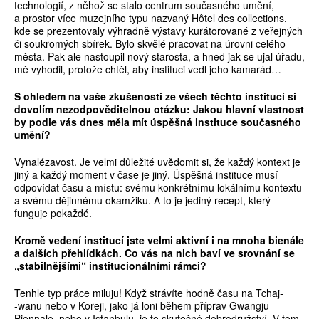
technologií, z něhož se stalo centrum současného umění,
a prostor více muzejního typu nazvaný Hôtel des collections,
kde se prezentovaly výhradně výstavy kurátorované z veřejných
či soukromých sbírek. Bylo skvělé pracovat na úrovni celého
města. Pak ale nastoupil nový starosta, a hned jak se ujal úřadu,
mě vyhodil, protože chtěl, aby instituci vedl jeho kamarád…
S ohledem na vaše zkušenosti ze všech t
ě
chto institucí si
dovolím nezodpov
ě
ditelnou otázku: Jakou hlavní vlastnost
by podle vás dnes m
ě
la mít úsp
ěš
ná instituce sou
č
asného
um
ě
ní?
Vynalézavost. Je velmi důležité uvědomit si, že každý kontext je
jiný a každý moment v čase je jiný. Úspěšná instituce musí
odpovídat času a místu: svému konkrétnímu lokálnímu kontextu
a svému dějinnému okamžiku. A to je jediný recept, který
funguje pokaždé.
Krom
ě
vedení institucí jste velmi aktivní i na mnoha bienále
a dalších p
ř
ehlídkách. Co vás na nich baví ve srovnání se
„stabiln
ě
jšími“ institucionálními rámci?
Tenhle typ práce miluju! Když strávíte hodně času na Tchaj­
‑wanu nebo v Koreji, jako já loni během příprav Gwangju
Biennale, nebo v Istanbulu, je to skutečné dobrodružství. V tom