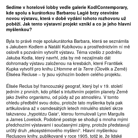
Sedíme v hotelové lobby vedle galerie KodlContemporary,
kde spolu s kurátorkou Barbarou Lagié brzy otevíráte
novou výstavu, která v dob
ě
vydání tohoto rozhovoru už
pob
ěž
í. Jak tento výstavní projekt vznikl a co je jeho hlavní
myšlenkou?
Byla to právě moje spolukurátorka Barbara, která se seznámila
s Jakubem Kodlem a Natálií Kubíkovou a prostřednictvím ní mě
oslovili s pozváním vytvořit výstavu. Téma vzešlo z podnětu
Jakuba Kodla, který navrhl, zda by mě nezajímalo dát
dohromady výstavu založenou na kresbách, které František
Kupka vytvořil pro knihu
L’Homme et la Terre
(Člověk a Země)
Éliséea Recluse – ty jsou výchozím bodem celého projektu.
Élisée Reclus byl francouzský geograf, který byl v 19. století
jedním z prvních, kdo přišel s intui­tivním pojetím planety Země
jako živého organismu, od půdy až po atmosféru. V tomto
ohledu předběhl svou dobu, protože tato myšlenka byla pak
artikulována až v osmdesátých letech minulého století skrze
takzvanou „hypotézu Gaia“, kterou formulovali Lynn Margulis
a James Lovelock. Podobné postoje se shodují s mnoha mými
předchozími výstavami i současnými zájmy, protože představují
určitý druh „ekosystémového myšlení“. Hlavní myšlenkou
Reclusovy knihy, publikované v roce 1905, totiž je, že lidské