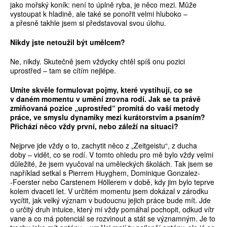
jako mořský koník: není to úplně ryba, je něco mezi. Může
vystoupat k hladině, ale také se ponořit velmi hluboko –
a přesně takhle jsem si představoval svou úlohu.
Nikdy jste netoužil být um
ě
lcem?
Ne, nikdy. Skutečně jsem vždycky chtěl spíš onu pozici
uprostřed – tam se cítím nejlépe.
Umíte skv
ě
le formulovat pojmy, které vystihují, co se
v daném momentu v um
ě
ní zrovna rodí. Jak se ta práv
ě
zmi
ň
ovaná pozice „uprost
ř
ed“ promítá do vaší metody
práce, ve smyslu dynamiky mezi kurátorstvím a psaním?
P
ř
ichází n
ě
co vždy první, nebo záleží na situaci?
Nejprve jde vždy o to, zachytit něco z „Zeitgeistu“, z ducha
doby – vidět, co se rodí. V tomto ohledu pro mě bylo vždy velmi
důležité, že jsem vyučoval na uměleckých školách. Tak jsem se
například setkal s Pierrem Huyghem, Dominique Gonzalez­
‑Foerster nebo Carstenem Höllerem v době, kdy jim bylo teprve
kolem dvaceti let. V určitém momentu jsem dokázal v zárodku
vycítit, jak velký význam v budoucnu jejich práce bude mít. Jde
o určitý druh intuice, který mi vždy pomáhal pochopit, odkud vítr
vane a co má potenciál se rozvinout a stát se významným. Je to