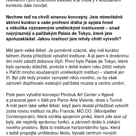
kontextu dále rozvíjet.
Nechme te
ď
na chvíli stranou koncepty. Jste mimo
ř
ádn
ě
aktivní kurátor a vaše profesní dráha je spjata hned
s n
ě
kolika významnými um
ě
leckými institucemi – snad
nejvýrazn
ě
ji s pa
ř
ížským Palais de Tokyo, které jste
spoluzakládal. Jakou instituci jste tehdy cht
ě
l vytvo
ř
it?
Měl jsem velké štěstí. Je poměrně vzácné, aby měl kurátor
během života příležitost vytvářet instituce. A já jsem k dnešnímu
dni mohl založit dokonce čtyři. První bylo Palais de Tokyo, které
bylo opravdu důležité, protože v době kolem roku 2002 nebylo
v Paříži mnoho současných uměleckých institucí – vlastně jen
tři. Byl zde tedy prostor vymyslet něco nového, co by však
zároveň doplňovalo existující pařížská muzea a centra umění.
Poté jsem vytvářel koncepci Pinchuk Art Center v Kyjevě
a pracoval jsem v Itálii pro Parco Arte Vivente, dnes v Turíně.
A měl jsem také velké štěstí, když jsem dostal příležitost vytvořit
zcela novou instituci na jihu Francie, MO.CO. (Montpellier
Contemporain), která vznikla spojením prvků, které zde sice už
byly, ale neplnily správnou funkci, a zároveň došlo k získání
nového prostoru. Byla to instituce horizontálního typu, která
v sobě propojila uměleckou školu, bývalé centrum nových