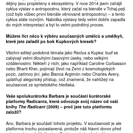
dějiny jsou propleteny s ekosystémy. V roce 2014 jsem zahájil
cyklus výstav o antropocénu, který začal na bienále v Tchaj­‑peji
(což bylo vůbec první bienále věnované antropocénu) – a tento
cyklus stále rozvíjím. Nabídka výstavy tedy velmi dobře zapadla
do mých interpretací a byl to velmi podnětný proces.
M
ůž
ete
ř
íct n
ě
co k výb
ě
ru sou
č
asných um
ě
lc
ů
a um
ě
lky
ň
,
které jste za
ř
adil po bok Kupkových kreseb?
Všichni sdílejí podobná témata jako Reclus a Kupka: buď se
zabývají velmi dlouhými časovými úseky, nebo velkými
vzdálenostmi. Někteří z nich, jako například Caroline Corbasson
nebo Bharti Kher, pojímají život na Zemi z kosmologických
pozic, zatímco jiní, jako Bianca Argimón nebo Charles Avery,
uplatňují alegorický přístup, což znamená, že nahlížejí na
současnost ze ­syntetického hlediska.
Vaše spolukurátorka Barbara je sou
č
ástí kurátorské
platformy Radicants, která odvozuje sv
ů
j název od vaší
knihy
The Radicant
(2009) – pro
č
jste tuto platformu
založil?
Ano, Barbara je součástí tohoto projektu. V současnosti je ale
platforma trochu pozastavená, protože náš hlavní donor před