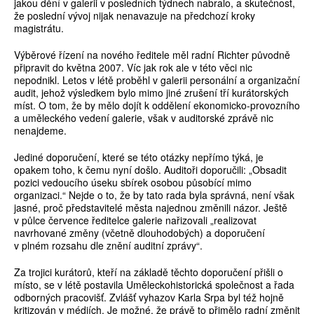
jakou dění v galerii v posledních týdnech nabralo, a skutečnost,
že poslední vývoj nijak nenavazuje na předchozí kroky
magistrátu.
Výběrové řízení na nového ředitele měl radní Richter původně
připravit do května 2007. Víc jak rok ale v této věci nic
nepodnikl. Letos v létě proběhl v galerii personální a organizační
audit, jehož výsledkem bylo mimo jiné zrušení tří kurátorských
míst. O tom, že by mělo dojít k oddělení ekonomicko-provozního
a uměleckého vedení galerie, však v auditorské zprávě nic
nenajdeme.
Jediné doporučení, které se této otázky nepřímo týká, je
opakem toho, k čemu nyní došlo. Auditoři doporučili: „Obsadit
pozici vedoucího úseku sbírek osobou působící mimo
organizaci.“ Nejde o to, že by tato rada byla správná, není však
jasné, proč představitelé města najednou změnili názor. Ještě
v půlce července ředitelce galerie nařizovali „realizovat
navrhované změny (včetně dlouhodobých) a doporučení
v plném rozsahu dle znění auditní zprávy“.
Za trojici kurátorů, kteří na základě těchto doporučení přišli o
místo, se v létě postavila Uměleckohistorická společnost a řada
odborných pracovišť. Zvlášť vyhazov Karla Srpa byl též hojně
kritizován v médiích. Je možné, že právě to přimělo radní změnit