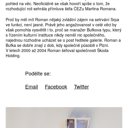
pohled na věc. Neoficiálně se však hovoří spíše o tom, že
rozhodující roli sehrála přímluva šéfa ČEZu Martina Romana.
Proč by měl mít Roman nějaký zvláštní zájem na setrvání Srpa
ve funkci, není jasné. Právě jeho angažovanost v celé věci by
však pomohla vysvětlit i to, proč se manažer Bufkova typu, který
s řízením kulturní instituce nikdy neměl nic společného,
najednou rozhodne ucházet se o post ředitele galerie. Roman a
Bufka se dobře znají z dob, kdy společně působili v Plzni.
V letech 2000 až 2004 Roman šéfoval společnosti Škoda
Holding.
Podělte se:
Email
Facebook
Twitter