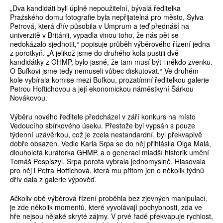
„Dva kandidáti byli úplně nepoužitelní, bývalá ředitelka
Pražského domu fotografie byla nepřijatelná pro město, Sylva
Petrová, která dřív působila v Umprum a teď přednáší na
univerzitě v Británii, vypadla vinou toho, že nás pět se
nedokázalo sjednotit,“ popisuje průběh výběrového řízení jedna
z porotkyň. „A jelikož jsme do druhého kola pustili dvě
kandidátky z GHMP, bylo jasné, že tam musí být i někdo zvenku.
O Bufkovi jsme tedy nemuseli vůbec diskutovat.“ Ve druhém
kole vybírala komise mezi Bufkou, prozatímní ředitelkou galerie
Petrou Hoftichovou a její ekonomickou náměstkyní Šárkou
Novákovou.
Výběru nového ředitele předcházel v září konkurs na místo
Vedoucího sbírkového úseku. Přestože byl vypsán s pouze
týdenní uzávěrkou, což je zcela nestandardní, byl překvapivě
dobře obsazen. Vedle Karla Srpa se do něj přihlásila Olga Malá,
dlouholetá kurátorka GHMP, a o generaci mladší historik umění
Tomáš Pospiszyl. Srpa porota vybrala jednomyslně. Hlasovala
pro něj i Petra Hoftichová, která mu přitom jen o několik týdnů
dřív dala z galerie výpověď.
Ačkoliv obě výběrová řízení proběhla bez zjevných manipulací,
je zde několik momentů, které vyvolávají pochybnosti, zda ve
hře nejsou nějaké skryté zájmy. V prvé řadě překvapuje rychlost,