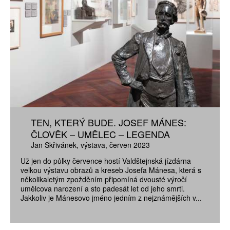
TEN, KTERÝ BUDE. JOSEF MÁNES:
ČLOVĚK – UMĚLEC – LEGENDA
Jan Skřivánek
výstava
červen 2023
Už jen do půlky července hostí Valdštejnská jízdárna
velkou výstavu obrazů a kreseb Josefa Mánesa, která s
několikaletým zpožděním připomíná dvousté výročí
umělcova narození a sto padesát let od jeho smrti.
Jakkoliv je Mánesovo jméno jedním z nejznámějších v...