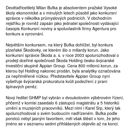
Devětatřicetiletý Milan Bufka je absolventem pražské Vysoké
školy ekonomické a v minulých letech působil jako konkursní
správce v několika průmyslových podnicích. V obchodním
rejstříku je rovněž zapsán jako jednatel společnosti vydávající
časopis Konkursní noviny a spoluvlastník firmy Agentura pro
konkurs a vyrovnání.
Největším konkursem, na který Bufka dohlížel, byl konkurs
plzeňské Škodovky, ve kterém šlo o miliardy korun. Jako
konkursní správce Škoda a. s. v roce 2003 spolurozhodoval o
prodeji dceřiné společnosti Škoda Holding česko-švýcarské
investiční skupině Appian Group. Cena 800 milionů korun, za
kterou byl Holding nakonec prodán, byla analytiky označována
za nepřiměřeně nízkou. Představitele Appian Group nyní
vyšetřuje švýcarská prokuratura kvůli podezření z praní
špinavých peněz.
Nový ředitel GHMP byl vybrán v dvoukolovém výběrovém řízení,
přičemž v komisi zasedalo 6 zástupců magistrátu a 5 historiků
umění a muzejních pracovníků. Mezi nimi i Karel Srp, který tak
spolurozhodoval o svém budoucím nadřízeném. Bufka podle
porotců nebyl jasným favoritem, měl však štěstí v tom, že jeho
jméno se v seznamu sedmi přihlášených objevilo až na konci.