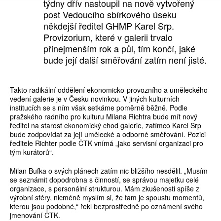
týdny dřív nastoupil na nově vytvořený
post Vedoucího sbírkového úseku
někdejší ředitel GHMP Karel Srp.
Provizorium, které v galerii trvalo
přinejmenším rok a půl, tím končí, jaké
bude její další směřování zatím není jisté.
Takto radikální oddělení ekonomicko-provozního a uměleckého
vedení galerie je v Česku novinkou. V jiných kulturních
institucích se s ním však setkáme poměrně běžně. Podle
pražského radního pro kulturu Milana Richtra bude mít nový
ředitel na starost ekonomický chod galerie, zatímco Karel Srp
bude zodpovídat za její umělecké a odborné směřování. Pozici
ředitele Richter podle ČTK vnímá „jako servisní organizaci pro
tým kurátorů“.
Milan Bufka o svých plánech zatím nic bližšího nesdělil. „Musím
se seznámit dopodrobna s činností, se správou majetku celé
organizace, s personální strukturou. Mám zkušenosti spíše z
výrobní sféry, nicméně myslím si, že tam je spoustu momentů,
kterou jsou podobné,“ řekl bezprostředně po oznámení svého
jmenování ČTK.