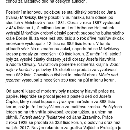
cenou za Matalovo dílo na českých aukcích.
Poslední milionovou položkou se stal dětský portrét od Jana
(Ivana) Mrkvičky, který působil v Bulharsku, kam odešel po
studiích v Mnichově v roce 1881. Obraz z roku 1897 vystoupal
z 434 tisíc na 1,12 milionu korun. Loni Arthouse Hejtmánek
vydražil Mrkvičkův drobný dětský portrét budoucího bulharského
krále Borise III. za více než 800 tisíc a o rok dříve malířův skicák
nečekaně vystoupal z 12 tisíc na 682 tisíc korun. V tomto
případě však šlo o zmařenou aukci, napodruhé se Mrkvičkovy
kresby prodaly za necelých 100 tisíc korun. Z umění 19. století
byly za vysoké částky draženy ještě obrazy Josefa Navrátila
a Adolfa Chwaly. Navrátilova poměrně rozměrná krajina
Vodní
mlýn v horách
z poloviny 19. století se prodala za vyvolávací
cenu 682 tisíc, Chwalův o čtyřicet let mladší obraz
Měsíc nad
jezerem
vystoupal z necelých 350 tisíc na půl milionu korun.
Od autorů klasické moderny byly nabízeny hlavně práce na
papíře. Nejdráže se prodal jeden z pastelů dětí od Josefa
Čapka, který našel kupce s výrazným nárůstem za 868 tisíc
korun, což je třetí nejvyšší cena za malířovu kresbu. Po čtyřech
letech se na trh vrátila půvabná kresba tužkou a uhlem na
plátně,
Portrét slečny Tydlitátové
od Jana Zrzavého. Práce
z roku 1928 se prodala za 322 tisíc korun, o polovinu dráž než
na jaře 2017. Novým rekordem za grafiku Vojtěcha Preissiga je