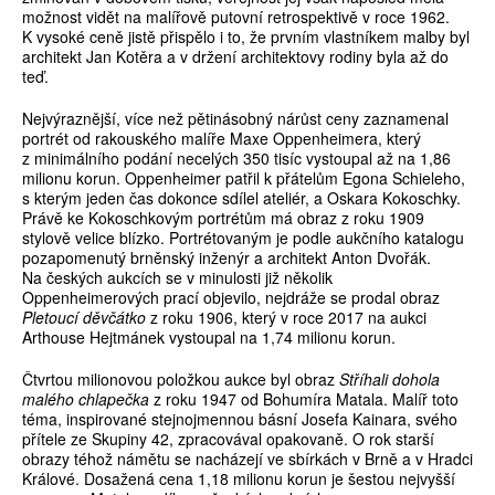
možnost vidět na malířově putovní retrospektivě v roce 1962.
K vysoké ceně jistě přispělo i to, že prvním vlastníkem malby byl
architekt Jan Kotěra a v držení architektovy rodiny byla až do
teď.
Nejvýraznější, více než pětinásobný nárůst ceny zaznamenal
portrét od rakouského malíře Maxe Oppenheimera, který
z minimálního podání necelých 350 tisíc vystoupal až na 1,86
milionu korun. Oppenheimer patřil k přátelům Egona Schieleho,
s kterým jeden čas dokonce sdílel ateliér, a Oskara Kokoschky.
Právě ke Kokoschkovým portrétům má obraz z roku 1909
stylově velice blízko. Portrétovaným je podle aukčního katalogu
pozapomenutý brněnský inženýr a architekt Anton Dvořák.
Na českých aukcích se v minulosti již několik
Oppenheimerových prací objevilo, nejdráže se prodal obraz
Pletoucí děvčátko
z roku 1906, který v roce 2017 na aukci
Arthouse Hejtmánek vystoupal na 1,74 milionu korun.
Čtvrtou milionovou položkou aukce byl obraz
Stříhali dohola
malého chlapečka
z roku 1947 od Bohumíra Matala. Malíř toto
téma, inspirované stejnojmennou básní Josefa Kainara, svého
přítele ze Skupiny 42, zpracovával opakovaně. O rok starší
obrazy téhož námětu se nacházejí ve sbírkách v Brně a v Hradci
Králové. Dosažená cena 1,18 milionu korun je šestou nejvyšší