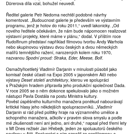
Dürerova díla vzal, bohužel neuvedl.
Ředitel galerie Petr Nedoma nechtěl podobné návrhy
komentovat. „Budoucnost galerie je především ve výstavním
programu, jenž je hotov do roku 2011,“ uvedl lakonicky. „Od
nového ředitele očekávám, že nám bude nápomocen realizovat
výstavní projekty, které máme v plánu,“ dodal. V příštím roce
Rudolfinum představí například filmovou tvorbu Andy Warhola
nebo skupinovou výstavu dvou českých a dvou německých
malířů temnějšího ražení, narozených kolem roku 1970,
nazvanou
Spodní proud: Straka, Eder, Meese, Bolf
.
Osmačtyřicetiletý Vladimír Darjanin v minulosti působil jako
komisař české účasti na Expo 2005 v japonském Aiči nebo
výstavy
Deset století architektury
, kterou ve spolupráci
s Pražským hradem připravila jeho produkční společnost Dada.
V roce 2005 se o něm dokonce spekulovalo jako o možném
nástupci Pavla Dostála na postu Ministra kultury.
Pověst úspěšného kulturního manažera poněkud nabourávají
kritické hlasy jeho někdejších spolupracovníků. „Vladimír
Darjanin si rád před politiky hraje na významného umělce a
schopného manažera, ačkoliv v pravém slova smyslu a podle
mé zkušenosti není ani jedno, ani druhé,“ napsal před třemi lety
v Mf Dnes režisér Jan Hřebejk, jeden ze spoluautorů českého
pavilonu v Aiči. Spolupráci s ním označil za nepříjemnou a