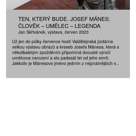
TEN, KTERÝ BUDE. JOSEF MÁNES:
ČLOVĚK – UMĚLEC – LEGENDA
Jan Skřivánek
výstava
červen 2023
Už jen do půlky července hostí Valdštejnská jízdárna
velkou výstavu obrazů a kreseb Josefa Mánesa, která s
několikaletým zpožděním připomíná dvousté výročí
umělcova narození a sto padesát let od jeho smrti.
Jakkoliv je Mánesovo jméno jedním z nejznámějších v...
ZÍSKEJTE
ROČNÍ PŘEDPLATNÉ