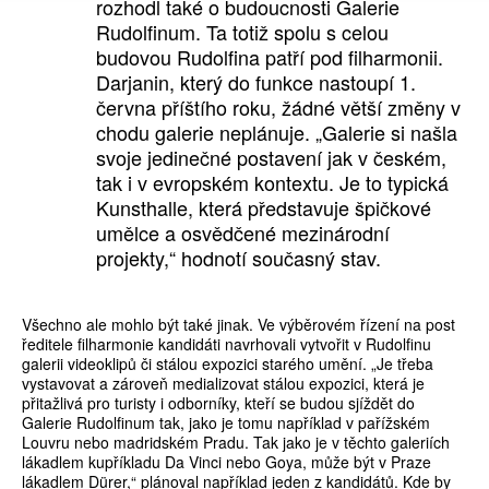
rozhodl také o budoucnosti Galerie
Rudolfinum. Ta totiž spolu s celou
budovou Rudolfina patří pod filharmonii.
Darjanin, který do funkce nastoupí 1.
června příštího roku, žádné větší změny v
chodu galerie neplánuje. „Galerie si našla
svoje jedinečné postavení jak v českém,
tak i v evropském kontextu. Je to typická
Kunsthalle, která představuje špičkové
umělce a osvědčené mezinárodní
projekty,“ hodnotí současný stav.
Všechno ale mohlo být také jinak. Ve výběrovém řízení na post
ředitele filharmonie kandidáti navrhovali vytvořit v Rudolfinu
galerii videoklipů či stálou expozici starého umění. „Je třeba
vystavovat a zároveň medializovat stálou expozici, která je
přitažlivá pro turisty i odborníky, kteří se budou sjíždět do
Galerie Rudolfinum tak, jako je tomu například v pařížském
Louvru nebo madridském Pradu. Tak jako je v těchto galeriích
lákadlem kupříkladu Da Vinci nebo Goya, může být v Praze
lákadlem Dürer,“ plánoval například jeden z kandidátů. Kde by