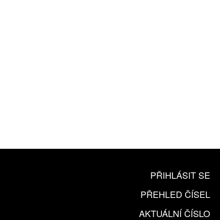
ZA 1100 KČ
10 TIŠTĚNÝCH ČÍSEL
365 DNÍ ONLINE VERZE
ČLENSKÁ KARTA ARTCARD
KOUPIT PŘEDPLATNÉ
PŘIHLÁSIT SE
PŘEHLED ČÍSEL
AKTUÁLNÍ ČÍSLO