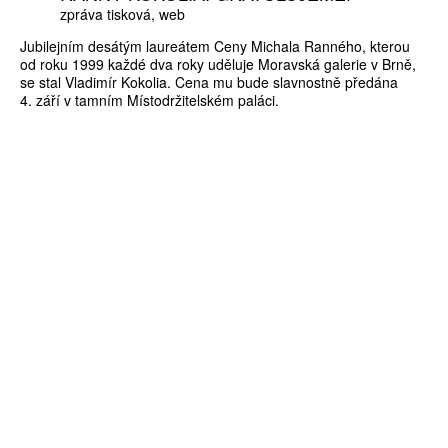
zpráva tisková
web
Jubilejním desátým laureátem Ceny Michala Ranného, kterou
od roku 1999 každé dva roky uděluje Moravská galerie v Brně,
se stal Vladimír Kokolia. Cena mu bude slavnostně předána
4. září v tamním Místodržitelském paláci.
ZÍSKEJTE
ROČNÍ PŘEDPLATNÉ
ZA 1100 KČ