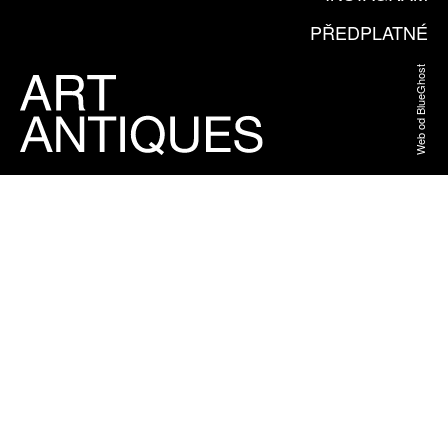
PŘEDPLATNÉ
Web od BlueGhost