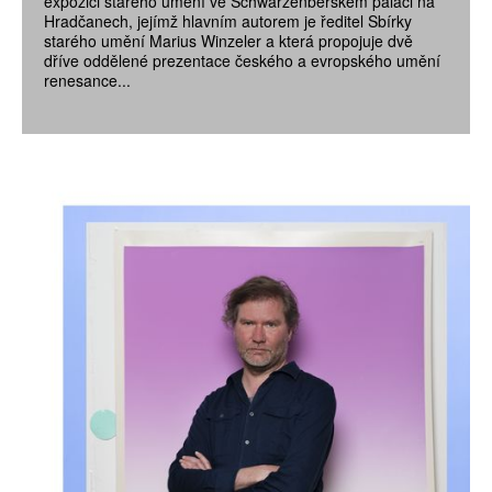
expozici starého umění ve Schwarzenberském paláci na
Hradčanech, jejímž hlavním autorem je ředitel Sbírky
starého umění Marius Winzeler a která propojuje dvě
dříve oddělené prezentace českého a evropského umění
renesance...