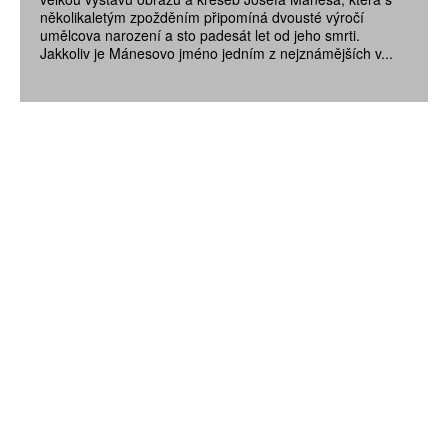
několikaletým zpožděním připomíná dvousté výročí
umělcova narození a sto padesát let od jeho smrti.
Jakkoliv je Mánesovo jméno jedním z nejznámějších v...
ZÍSKEJTE
ROČNÍ PŘEDPLATNÉ
ZA 1100 KČ