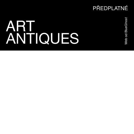
PŘEDPLATNÉ
Web od BlueGhost