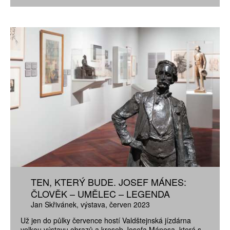
TEN, KTERÝ BUDE. JOSEF MÁNES:
ČLOVĚK – UMĚLEC – LEGENDA
Jan Skřivánek
výstava
červen 2023
Už jen do půlky července hostí Valdštejnská jízdárna
velkou výstavu obrazů a kreseb Josefa Mánesa, která s