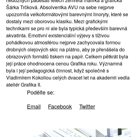
nedožitých padesáti letech zemřela malířka a grafička
Šárka Trčková. Absolventka AVU na sebe nejprve
upozornila velkoformátovými barevnými linoryty, které se
dostaly mezi oborovou klasiku. Mezi grafickými
technikami se pro ni ale byla typická především barevná
akvatinta. Emotivní existenciální výjevy s tíživou
pohádkovou atmosférou nejprve zachycovala formou
drobných olejových skic na plátno, aby je přenášela do
obrazových formátů tiskem na papír. Celkem pětkrát byla
její práce ohodnocena cenou Grafika roku. Významná
byla i její pedagogická činnost, když společně s
Vladimírem Kokoliou celých dvacet let na akademii vedla
ateliér Grafika II.
Podělte se:
Email
Facebook
Twitter