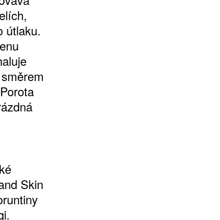
elích,
 útlaku.
menu
haluje
se směrem
 Porota
prázdná
ské
 and Skin
runtiny
i.