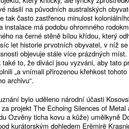
é násilí na původních australských obyvat
e tak často zastřenou minulost koloniálního
a instalace má podobu ohromného rodok
ného na černé stěně bílou křídou, který od
isíc let historie prvotních obyvatel, v níž 
snosti objevuje stále více prázdných míst.
 také to, že diváci jsou vyzváni, aby tato 
lnili „a vnímali přirozenou křehkost tohoto
ho archivu“.
 uznání bylo uděleno národní účasti Kosov
y za projekt The Echoing Silences of Metal
adu Ozvěny ticha kovu a kůže) umělkyně Do
 pod kurátorským dohledem Erëmirë Krasniq