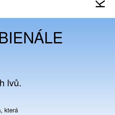
 BIENÁLE
h lvů.
, která