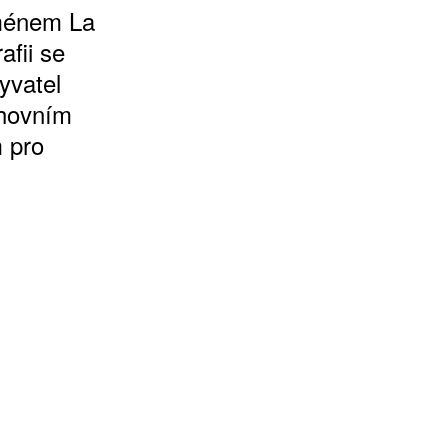
jménem La
afii se
yvatel
chovním
m pro