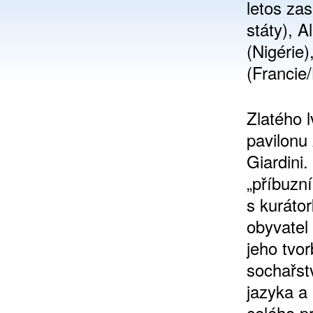
letos za
státy), 
(Nigérie)
(Francie
Zlatého l
pavilonu 
Giardini.
„příbuzní
s kuráto
obyvatel
jeho tvo
sochařst
jazyka a 
celého pr