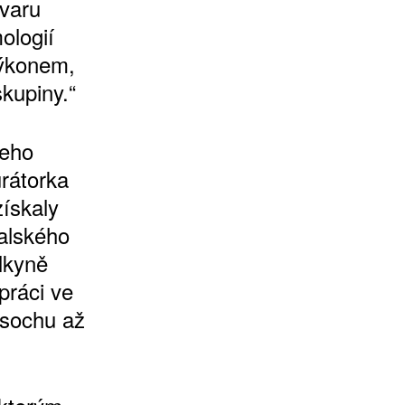
tvaru
ologií
výkonem,
skupiny.“
jeho
urátorka
ískaly
talského
lkyně
 práci ve
 sochu až