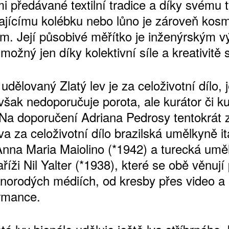
i předávané textilní tradice a díky svému 
ajícímu kolébku nebo lůno je zároveň kosm
těm. Její působivé měřítko je inženýrským 
 možný jen díky kolektivní síle a kreativitě 
ŠTĚNÝCH ČÍSEL
 ONLINE VERZE
udělovaný Zlatý lev je za celoživotní dílo, 
ARTA ARTCARD
však nedoporučuje porota, ale kurátor či k
 Na doporučení Adriana Pedrosy tentokrát z
va za celoživotní dílo brazilská umělkyně i
nna Maria Maiolino (*1942) a turecká umě
Paříži Nil Yalter (*1938), které se obě věnují
znorodých médiích, od kresby přes video a
rmance.