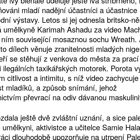
é lvy bienále uděluje ještě lva stříbrného,
ňováni mladí nadějní účastníci a účastnice
dní výstavy. Letos si jej odnesla britsko-
ká umělkyně Karimah Ashadu za video Mac
 ním související mosaznou sochu Wreath.
to dílech věnuje zranitelnosti mladých nige
eří se stěhují z venkova do města za prací
či ilegálních taxikářských motorek. Porota v
 citlivost a intimitu, s níž video zachycuje
t mladíků, a způsob snímání, jehož
nictvím převrací na odiv dávanou maskulini
zdala ještě dvě zvláštní uznání, a sice pal
 umělkyni, aktivistce a učitelce Samie Hala
ráci dlouhodobě upozorňuje na utrpení Pale