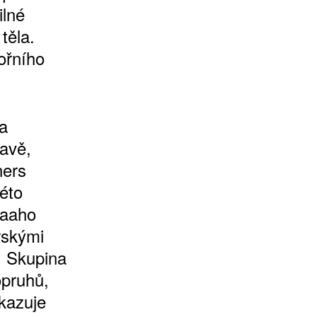
ilné
těla.
ořního
za
tavě,
ners
éto
taaho
rskými
. Skupina
opruhů,
dkazuje