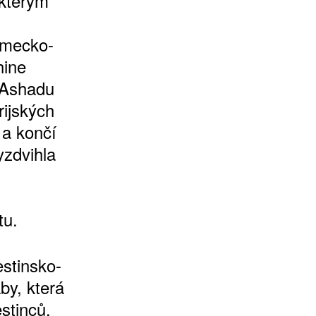
 kterým
německo-
hine
 Ashadu
rijských
 a končí
yzdvihla
tu.
estinsko-
by, která
stinců.