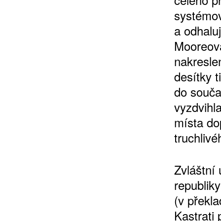
systémov
a odhaluj
Mooreov
nakresle
desítky t
do souča
vyzdvihla
místa dop
truchlivé
Zvláštní
republik
(v překl
Kastrati