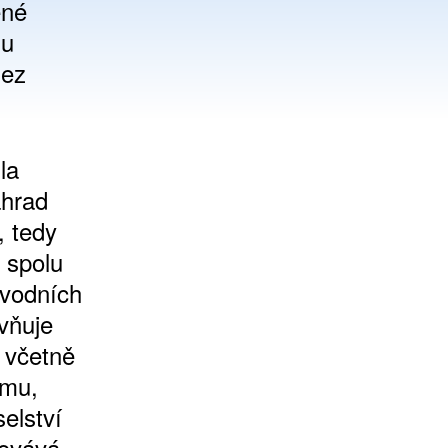
ené
lu
uez
la
ahrad
, tedy
e spolu
ůvodních
vňuje
í včetně
smu,
selství
kovává