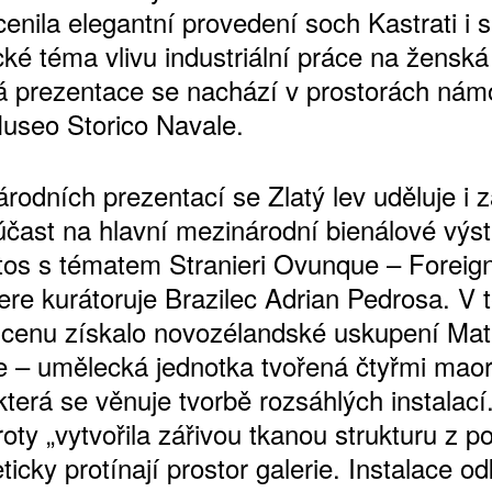
enila elegantní provedení soch Kastrati i s
cké téma vlivu industriální práce na ženská 
 prezentace se nachází v prostorách nám
seo Storico Navale.
rodních prezentací se Zlatý lev uděluje i 
 účast na hlavní mezinárodní bienálové výs
tos s tématem Stranieri Ovunque – Fo­­reig
ATNÉ
re kurátoruje Brazilec Adrian Pedrosa. V t
i cenu získalo novozélandské uskupení Ma
ve – umělecká jednotka tvořená čtyřmi mao
která se věnuje tvorbě rozsáhlých instalací
oty „vytvořila zářivou tkanou strukturu z p
ticky protínají prostor galerie. Instalace o