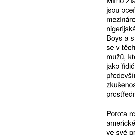
Mimo Zlat
jsou oce
mezináro
nigerijs
Boys a s
se v těch
mužů, kt
jako řidi
především
zkušenos
prostřed
Porota ro
americké
ve své p