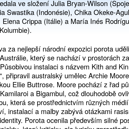
sedala ve složení Julia Bryan-Wilson (Spoj
Alia Swastika (Indonésie), Chika Okeke-Agu
, Elena Crippa (Itálie) a María Inés Rodríg
/Kolumbie).
va za nejlepší národní expozici porota uděli
Austrálie, který se nachází v prostorách z
 Působivou instalaci s názvem Kith and Kin
“, připravil australský umělec Archie Moor
rkou Ellie Buttrose. Moore pochází z řad p
 Kamilaroi a Bigambul, což dlouhodobě ovli
rbu, která se prostřednictvím různých médi
ví, instalací a malby zabývá otázkami rasi
identity. Porota ocenila především silné po
ojektu, který kriticky, ale lyricky zprostřed