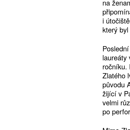
na ženam
připomín
i útočiš
který byl
10 TI
365 DNÍ
Poslední 
ČLENSKÁ K
laureáty 
ročníku.
KOUPIT PŘEDPLATNÉ
Zlatého l
původu A
žijící v 
velmi rů
po perfo