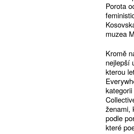
Porota oc
feministi
Kosovská
muzea Mu
Kromě ná
ZÍSKEJTE
nejlepší
kterou le
ROČNÍ PŘEDPL
Everywhe
kategori
ZA 1100 KČ
Collecti
ženami, 
podle por
které poe