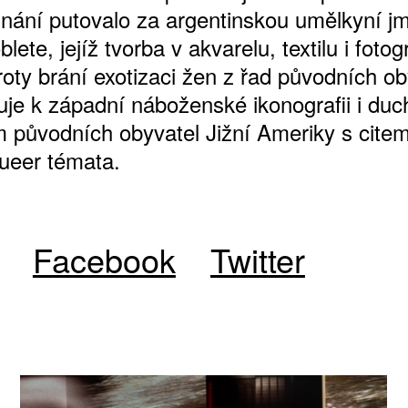
nání putovalo za argentinskou umělkyní 
lete, jejíž tvorba v akvarelu, textilu i fotogr
roty brání exotizaci žen z řad původních ob
puje k západní náboženské ikonografii i du
m původních obyvatel Jižní Ameriky s cite
queer témata.
Facebook
Twitter