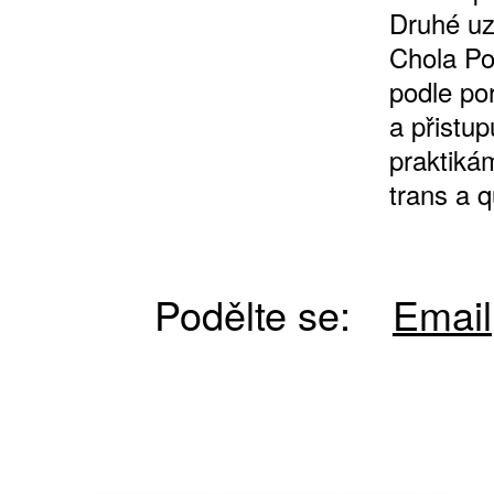
Druhé uz
Chola Pob
podle po
a přistu
praktiká
trans a 
Podělte se:
Email