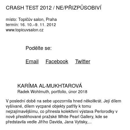
CRASH TEST 2012 / NE/PŘIZPŮSOBIVÍ
místo: Topičův salon, Praha
termín: 16. 10.–9. 11. 2012
www.topicuvsalon.cz
Podělte se:
Email
Facebook
Twitter
KARÍMA AL-MUKHTAROVÁ
Radek Wohlmuth
portfolio
únor 2018
V poslední době na sebe upozornila hned několikrát. Její dílem
vyšívané, dílem vycpané objekty patřily k tomu
nejzajímavějšímu, co přinesla kolektivní výstava Perlorodky v
nově přestěhované pražské White Pearl Gallery, kde se
představila vedle Jiřího Davida, Jana Vytisky,...