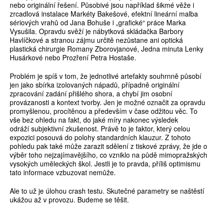
nebo originální řešení. Působivé jsou například šikmé věže i
zrcadlová instalace Markéty Bakešové, efektní lineární malba
sériových vrahů od Jana Bohuše i „grafické“ práce Marka
Vysušila. Opravdu svěží je nábytková skládačka Barbory
Havlíčkové a stranou zájmu určitě nezůstane ani optická
plastická chirurgie Romany Zborovjanové, Jedna minuta Lenky
Husárkové nebo Prozření Petra Hostaše.
Problém je spíš v tom, že jednotlivé artefakty souhrnně působí
jen jako sbírka izolovaných nápadů, případně originální
zpracování zadání přišlého shora, a chybí jim osobní
provázanosti a kontext tvorby. Jen je možné označit za opravdu
promyšlenou, procítěnou a především v čase odžitou věc. To
vše bez ohledu na fakt, do jaké míry nakonec výsledek
odráží subjektivní zkušenost. Právě to je faktor, který celou
expozici posouvá do polohy standardních klauzur. Z tohoto
pohledu pak také může zarazit sdělení z tiskové zprávy, že jde o
výběr toho nejzajímavějšího, co vzniklo na půdě mimopražských
vysokých uměleckých škol. Jestli je to pravda, příliš optimismu
tato informace vzbuzovat nemůže.
Ale to už je úlohou crash testu. Skutečné parametry se naštěstí
ukážou až v provozu. Budeme se těšit.