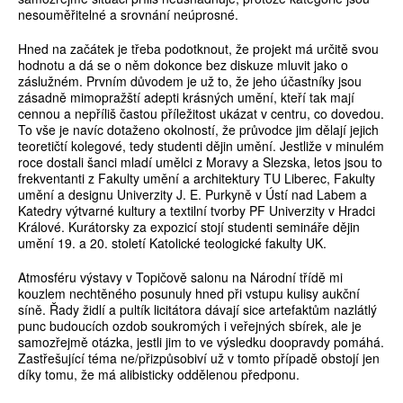
nesouměřitelné a srovnání neúprosné.
Hned na začátek je třeba podotknout, že projekt má určitě svou
hodnotu a dá se o něm dokonce bez diskuze mluvit jako o
záslužném. Prvním důvodem je už to, že jeho účastníky jsou
zásadně mimopražští adepti krásných umění, kteří tak mají
cennou a nepříliš častou příležitost ukázat v centru, co dovedou.
To vše je navíc dotaženo okolností, že průvodce jim dělají jejich
teoretičtí kolegové, tedy studenti dějin umění. Jestliže v minulém
roce dostali šanci mladí umělci z Moravy a Slezska, letos jsou to
frekventanti z Fakulty umění a architektury TU Liberec, Fakulty
umění a designu Univerzity J. E. Purkyně v Ústí nad Labem a
Katedry výtvarné kultury a textilní tvorby PF Univerzity v Hradci
Králové. Kurátorsky za expozicí stojí studenti semináře dějin
umění 19. a 20. století Katolické teologické fakulty UK.
Atmosféru výstavy v Topičově salonu na Národní třídě mi
kouzlem nechtěného posunuly hned při vstupu kulisy aukční
síně. Řady židlí a pultík licitátora dávají sice artefaktům nazlátlý
punc budoucích ozdob soukromých i veřejných sbírek, ale je
samozřejmě otázka, jestli jim to ve výsledku doopravdy pomáhá.
Zastřešující téma ne/přizpůsobiví už v tomto případě obstojí jen
díky tomu, že má alibisticky oddělenou předponu.