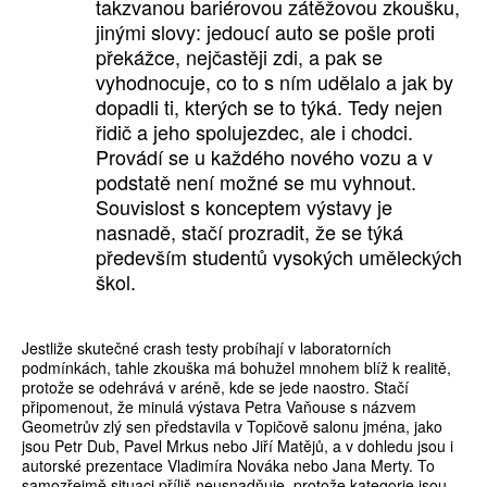
takzvanou bariérovou zátěžovou zkoušku,
jinými slovy: jedoucí auto se pošle proti
překážce, nejčastěji zdi, a pak se
vyhodnocuje, co to s ním udělalo a jak by
dopadli ti, kterých se to týká. Tedy nejen
řidič a jeho spolujezdec, ale i chodci.
Provádí se u každého nového vozu a v
podstatě není možné se mu vyhnout.
Souvislost s konceptem výstavy je
nasnadě, stačí prozradit, že se týká
především studentů vysokých uměleckých
škol.
Jestliže skutečné crash testy probíhají v laboratorních
podmínkách, tahle zkouška má bohužel mnohem blíž k realitě,
protože se odehrává v aréně, kde se jede naostro. Stačí
připomenout, že minulá výstava Petra Vaňouse s názvem
Geometrův zlý sen představila v Topičově salonu jména, jako
jsou Petr Dub, Pavel Mrkus nebo Jiří Matějů, a v dohledu jsou i
autorské prezentace Vladimíra Nováka nebo Jana Merty. To
samozřejmě situaci příliš neusnadňuje, protože kategorie jsou