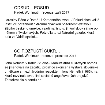
ODSUD – POSUD
Radek Wohlmuth
recenze
září 2017
Jaroslav Róna v Domě U Kamenného zvonu / Pokud chce velká
instituce přitáhnout extrémní diváckou pozornost výstavou
žijícího českého umělce, vsadí na jistotu, jinými slovy sáhne po
někom z Tvrdohlavých. Potvrdila to už Národní galerie, která
dala ve Valdštejnské...
CO ROZPUSTÍ CUKR…
Radek Wohlmuth
recenze
prosinec 2017
Ilona Németh v Karlin Studios / Manufaktura cukrových homolí
se jmenovala na začátku prosince skončená výstava slovenské
umělkyně s mezinárodním respektem Ilony Németh (1963), na
které rozvinula svou linii sociálně angažovaných projektů.
Tentokrát šlo o sondu do...