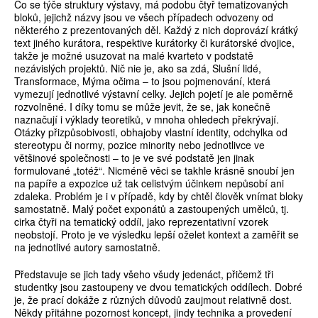
Co se týče struktury výstavy, má podobu čtyř tematizovaných
bloků, jejichž názvy jsou ve všech případech odvozeny od
některého z prezentovaných děl. Každý z nich doprovází krátký
text jiného kurátora, respektive kurátorky či kurátorské dvojice,
takže je možné usuzovat na malé kvarteto v podstatě
nezávislých projektů. Nič nie je, ako sa zdá, Slušní lidé,
Transformace, Mýma očima – to jsou pojmenování, která
vymezují jednotlivé výstavní celky. Jejich pojetí je ale poměrně
rozvolněné. I díky tomu se může jevit, že se, jak konečně
naznačují i výklady teoretiků, v mnoha ohledech překrývají.
Otázky přizpůsobivosti, obhajoby vlastní identity, odchylka od
stereotypu či normy, pozice minority nebo jednotlivce ve
většinové společnosti – to je ve své podstatě jen jinak
formulované „totéž“. Nicméně věci se takhle krásně snoubí jen
na papíře a expozice už tak celistvým účinkem nepůsobí ani
zdaleka. Problém je i v případě, kdy by chtěl člověk vnímat bloky
samostatně. Malý počet exponátů a zastoupených umělců, tj.
cirka čtyři na tematický oddíl, jako reprezentativní vzorek
neobstojí. Proto je ve výsledku lepší oželet kontext a zaměřit se
na jednotlivé autory samostatně.
Představuje se jich tady všeho všudy jedenáct, přičemž tři
studentky jsou zastoupeny ve dvou tematických oddílech. Dobré
je, že prací dokáže z různých důvodů zaujmout relativně dost.
Někdy přitáhne pozornost koncept, jindy technika a provedení